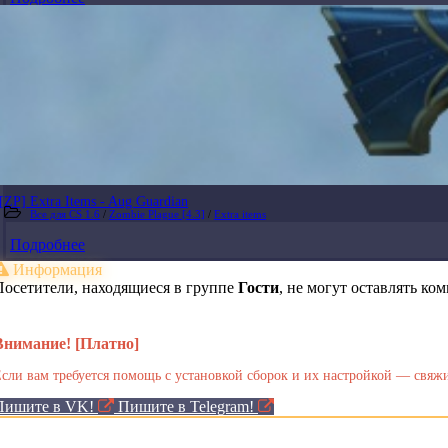
[ZP] Extra Items - Aug Guardian
Все для CS 1.6
/
Zombie Plague [4.3]
/
Extra items
Подробнее
Информация
Посетители, находящиеся в группе
Гости
, не могут оставлять к
Внимание! [Платно]
сли вам требуется помощь с установкой сборок и их настройкой — свяжи
Пишите в VK!
Пишите в Telegram!