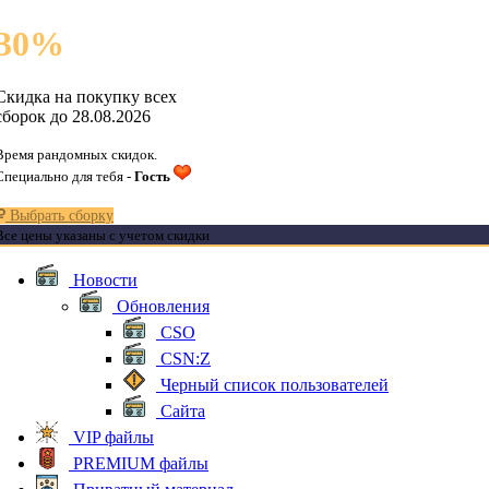
30
%
Скидка на покупку всех
сборок до 28.08.2026
Время рандомных скидок.
Специально для тебя -
Гость
Выбрать сборку
Все цены указаны с учетом скидки
Новости
Обновления
CSO
CSN:Z
Черный список пользователей
Сайта
VIP файлы
PREMIUM файлы