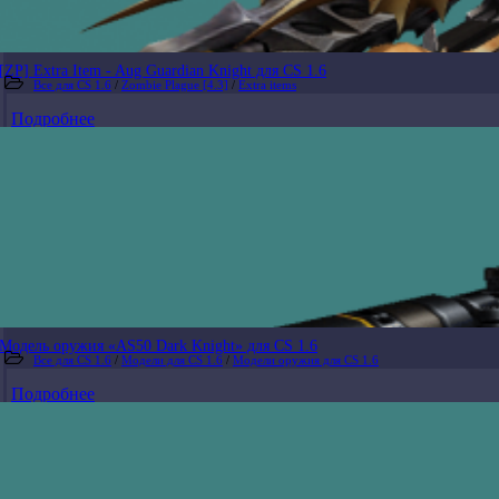
[ZP] Extra Item - Aug Guardian Knight для CS 1.6
Все для CS 1.6
/
Zombie Plague [4.3]
/
Extra items
Подробнее
Модель оружия «AS50 Dark Knight» для CS 1.6
Все для CS 1.6
/
Модели для CS 1.6
/
Модели оружия для CS 1.6
Подробнее