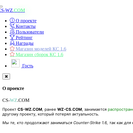
Toggle
CS-WZ
.COM
navigation
О проекте
Контакты
Пользователи
Рейтинг
Награды
Магазин моделей КС 1.6
Магазин сборок КС 1.6
Гость
О проекте
CS-
WZ
.COM
Проект
CS-WZ.COM
, ранее
WZ-CS.COM
, занимается
распростра
другому проекту, который потерял актуальность.
Мы те, кто продолжают заниматься Counter-Strike 1.6, так как для
Модель оружия (Guardian Knight) для CS 1.6