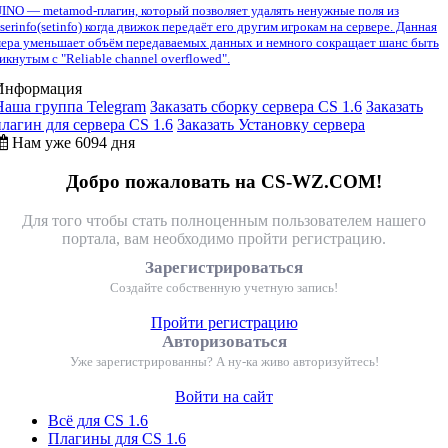
INO — metamod-плагин, который позволяет удалять ненужные поля из
serinfo(setinfo) когда движок передаёт его другим игрокам на сервере. Данная
ера уменьшает объём передаваемых данных и немного сокращает шанс быть
икнутым с "Reliable channel overflowed".
Информация
Наша группа Telegram
Заказать сборку сервера CS 1.6
Заказать
плагин для сервера CS 1.6
Заказать Установку сервера
Нам уже 6094 дня
Добро пожаловать на CS-WZ.COM!
Для того чтобы стать полноценным пользователем нашего
портала, вам необходимо пройти регистрацию.
Зарегистрироваться
Создайте собственную учетную запись!
Пройти регистрацию
Авторизоваться
Уже зарегистрированны? А ну-ка живо авторизуйтесь!
Войти на сайт
Всё для CS 1.6
Плагины для CS 1.6