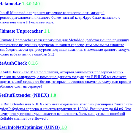
Metamod-r
1.3.0.149
овый Metamod-r содержит огромное количество оптимизаций
роизводительности и намного более чистый код. Ядро было написано с
спользованием JIT-компилятора.
Ultimate Unprecacher
1.1
ltimate Unprecacher являет плагином для MetaMod, работает он по принципу
тключение не нужных ресурсов на вашем сервере, тем самым вы сможете
свободить места для ресурсов под ваши плагины, с помощью данного модуля
ожно избавиться от ошибки 512!
ReAuthCheck
0.1.6
eAuthCheck - это Metamod плагин, который занимается проверкой ваших
гроков на валидность, с помощью данного модуля для REHLDS вы сможете
ащитить свой сервер от ботов, которые постоянно спамят рекламу или просто
абивают слот на сервере!
NetBufExtender (NBEX)
1.0
etBufExtender или NBEX - это метамод-плагин, который расширяет "интернет-
уфер": буферы сервера и клиента(гарантия не 100%). Расширяет до 64 кб. Это
начит, что у игроков уменьшается вероятность быть кикнутыми с ошибкой
Reliable channel overflowed".
UserInfoNetOptimizer (UINO)
1.0