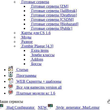
Готовые сервера
Готовые сервера [ZM]
Готовые сервера [JailBreak]
Готовые сервера [Deathrun]
Готовые сервера [CSDM]
Готовые сервера [Biohazard]
Готовые сервера [Public]
Карты для CS 1.6
Моды
Разное
Zombie Plague [4.3]
Extra items
Зомби классы
Addons
Боссы
Статьи
Программы
WEB Скрипты + шаблоны
Все для gamecms version all
Платные модели кс 1.6
Наши сервисы
Hud Configurator
NEW
Style_generator .MurLemur