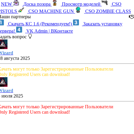
NEW
Доска позора
Просмотр моделей
CSO
PISTOLS
CSO MACHINE GUN
CSO ZOMBIE CLASS
Наши партнеры
Скачать КС 1.6 (Рекомендуем!)
Заказать установку
сервера!
VK Admin | ВКонтакте
Задать вопрос
Wizard
28 августа 2025
Качать могут только Зарегистрированные Пользователи
nly Registered Users can download!
Wizard
5 июля 2025
Качать могут только Зарегистрированные Пользователи
nly Registered Users can download!