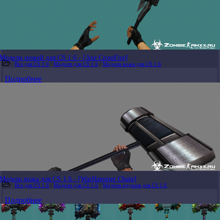
Модели ножей для CS 1.6 - [Axe CrossFire]
Все для CS 1.6
/
Модели для CS 1.6
/
Модели ножа для CS 1.6
Подробнее
Модель ножа для CS 1.6 - [WarHammer Chain]
Все для CS 1.6
/
Модели для CS 1.6
/
Модели оружия для CS 1.6
Подробнее