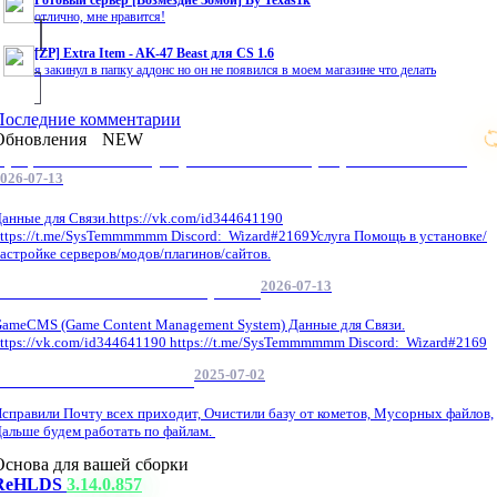
Готовый сервер [Возмездие Зомби] By Texas1k
отлично, мне нравится!
[ZP] Extra Item - AK-47 Beast для CS 1.6
я закинул в папку аддонс но он не появился в моем магазине что делать
Последние комментарии
Обновления
NEW
Профессиональные услуги по CS 1.6 / серверным системам
026-07-13
анные для Связи.https://vk.com/id344641190
ttps://t.me/SysTemmmmmm Discord: Wizard#2169Услуга Помощь в установке/
астройке серверов/модов/плагинов/сайтов.
2026-07-13
GameCMS Установка Настройка
ameCMS (Game Content Management System) Данные для Связи.
ttps://vk.com/id344641190 https://t.me/SysTemmmmmm Discord: Wizard#2169
2025-07-02
Обнова Фиксы на сайте.
справили Почту всех приходит, Очистили базу от кометов, Мусорных файлов,
альше будем работать по файлам.
Основа для вашей сборки
ReHLDS
3.14.0.857