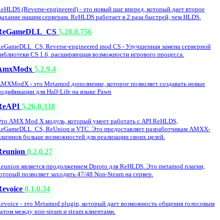
eHLDS (Reverse-engineered) - это новый шаг вперед, который дает второе
ыхание нашим серверам. ReHLDS работает в 2 раза быстрей, чем HLDS.
ReGameDLL_CS
5.28.0.756
eGameDLL_CS, Reverse-engineered mod CS - Улучшенная замена серверной
иблиотеки CS 1.6, расширяющая возможности игрового процесса.
AmxModx
5.2.9.4
MXModX - это Metamod дополнение, которое позволяет создавать новые
одификации для Half-Life на языке Pawn
ReAPI
5.26.0.338
то AMX Mod X модуль, который умеет работать с API ReHLDS,
eGameDLL_CS, ReUnion и VTC. Это предоставляет разработчикам AMXX-
лагинов больше возможностей для реализации своих целей.
Reunion
0.2.0.27
eunion является продолжением Dproto для ReHLDS. Это metamod плагин,
оторый позволяет заходить 47/48 Non-Steam на сервер.
Revoice
0.1.0.34
evoice - это Metamod plugin, который дает возможность общения голосовым
атом между non-steam и steam клиентами.