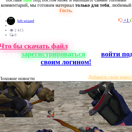
комментарий, мы готовим материал
только для тебя
, любимый
Гость
.
0
+1
brb.wizard
2 415
0
Что бы скачать файл
с нашего сайта, ва
нужно
зарегистрироваться
или
войти по
своим логином!
Добавить свою новос
Похожие новости