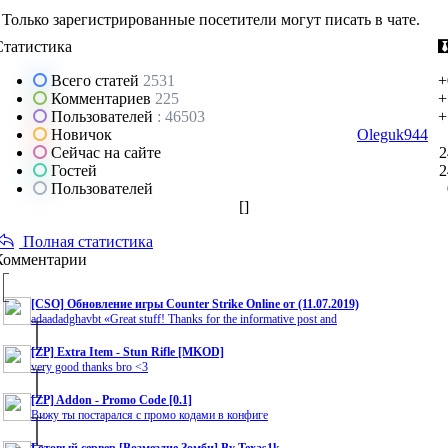
Только зарегистрированные посетители могут писать в чате.
Статистика
Всего статей
2531
+
Комментариев
225
+
Пользователей
: 46503
+
Новичок
Oleguk944
Сейчас на сайте
2
Гостей
2
Пользователей
[
]
Полная статистика
Комментарии
[CSO] Обновление игры Counter Strike Online от (11.07.2019)
adaadadghavbt «Great stuff! Thanks for the informative post and
[ZP] Extra Item - Stun Rifle [MKOD]
very good thanks bro <3
[ZP] Addon - Promo Code [0.1]
Вижу ты постарался с промо кодами в конфиге