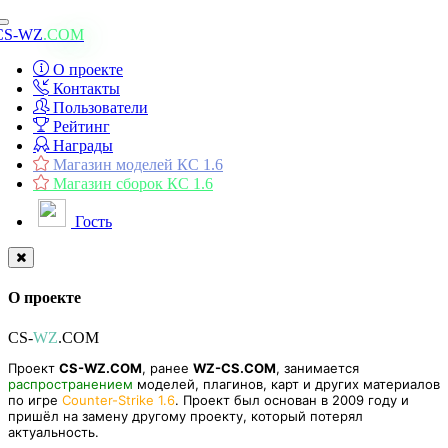
Toggle
CS-WZ
.COM
navigation
О проекте
Контакты
Пользователи
Рейтинг
Награды
Магазин моделей КС 1.6
Магазин сборок КС 1.6
Гость
О проекте
CS-
WZ
.COM
Проект
CS-WZ.COM
, ранее
WZ-CS.COM
, занимается
распространением
моделей, плагинов, карт и других материалов
по игре
Counter-Strike 1.6
. Проект был основан в 2009 году и
пришёл на замену другому проекту, который потерял
актуальность.