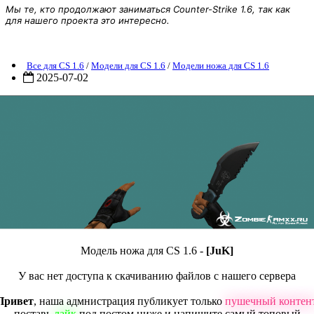
Мы те, кто продолжают заниматься Counter-Strike 1.6, так как
для нашего проекта это интересно.
Модели ножей для CS 1.6 - [Juk]
Все для CS 1.6
/
Модели для CS 1.6
/
Модели ножа для CS 1.6
2025-07-02
Модель ножа для CS 1.6 -
[JuK]
У вас нет доступа к скачиванию файлов с нашего сервера
Привет
, наша адмнистрация публикует только
пушечный контен
поставь
лайк
под постом ниже и напишите самый топовый