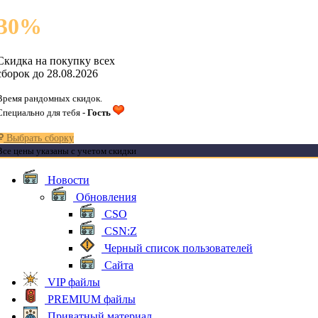
30
%
Скидка на покупку всех
сборок до 28.08.2026
Время рандомных скидок.
Специально для тебя -
Гость
Выбрать сборку
Все цены указаны с учетом скидки
Новости
Обновления
CSO
CSN:Z
Черный список пользователей
Сайта
VIP файлы
PREMIUM файлы
Приватный материал