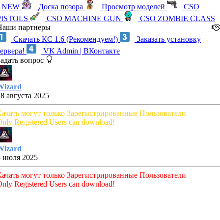
NEW
Доска позора
Просмотр моделей
CSO
PISTOLS
CSO MACHINE GUN
CSO ZOMBIE CLASS
Наши партнеры
Скачать КС 1.6 (Рекомендуем!)
Заказать установку
сервера!
VK Admin | ВКонтакте
Задать вопрос
Wizard
28 августа 2025
Качать могут только Зарегистрированные Пользователи
nly Registered Users can download!
Wizard
5 июля 2025
Качать могут только Зарегистрированные Пользователи
nly Registered Users can download!