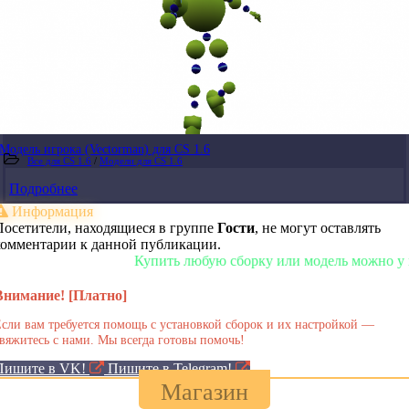
Модель игрока (Vectorman) для CS 1.6
Все для CS 1.6
/
Модели для CS 1.6
Подробнее
Информация
Посетители, находящиеся в группе
Гости
, не могут оставлять
комментарии к данной публикации.
Купить любую сборку или модель можно у нас в
Внимание! [Платно]
сли вам требуется помощь с установкой сборок и их настройкой —
вяжитесь с нами. Мы всегда готовы помочь!
Пишите в VK!
Пишите в Telegram!
Магазин