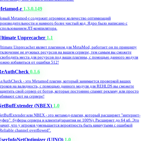
Metamod-r
1.3.0.149
овый Metamod-r содержит огромное количество оптимизаций
роизводительности и намного более чистый код. Ядро было написано с
спользованием JIT-компилятора.
Ultimate Unprecacher
1.1
ltimate Unprecacher являет плагином для MetaMod, работает он по принципу
тключение не нужных ресурсов на вашем сервере, тем самым вы сможете
свободить места для ресурсов под ваши плагины, с помощью данного модуля
ожно избавиться от ошибки 512!
ReAuthCheck
0.1.6
eAuthCheck - это Metamod плагин, который занимается проверкой ваших
гроков на валидность, с помощью данного модуля для REHLDS вы сможете
ащитить свой сервер от ботов, которые постоянно спамят рекламу или просто
абивают слот на сервере!
NetBufExtender (NBEX)
1.0
etBufExtender или NBEX - это метамод-плагин, который расширяет "интернет-
уфер": буферы сервера и клиента(гарантия не 100%). Расширяет до 64 кб. Это
начит, что у игроков уменьшается вероятность быть кикнутыми с ошибкой
Reliable channel overflowed".
UserInfoNetOptimizer (UINO)
1.0