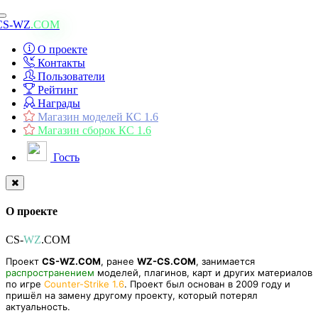
Toggle
CS-WZ
.COM
navigation
О проекте
Контакты
Пользователи
Рейтинг
Награды
Магазин моделей КС 1.6
Магазин сборок КС 1.6
Гость
О проекте
CS-
WZ
.COM
Проект
CS-WZ.COM
, ранее
WZ-CS.COM
, занимается
распространением
моделей, плагинов, карт и других материалов
по игре
Counter-Strike 1.6
. Проект был основан в 2009 году и
пришёл на замену другому проекту, который потерял
актуальность.