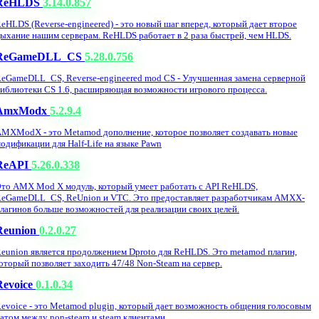
ReHLDS
3.14.0.857
eHLDS (Reverse-engineered) - это новый шаг вперед, который дает второе
ыхание нашим серверам. ReHLDS работает в 2 раза быстрей, чем HLDS.
ReGameDLL_CS
5.28.0.756
eGameDLL_CS, Reverse-engineered mod CS - Улучшенная замена серверной
иблиотеки CS 1.6, расширяющая возможности игрового процесса.
AmxModx
5.2.9.4
MXModX - это Metamod дополнение, которое позволяет создавать новые
одификации для Half-Life на языке Pawn
ReAPI
5.26.0.338
то AMX Mod X модуль, который умеет работать с API ReHLDS,
eGameDLL_CS, ReUnion и VTC. Это предоставляет разработчикам AMXX-
лагинов больше возможностей для реализации своих целей.
Reunion
0.2.0.27
eunion является продолжением Dproto для ReHLDS. Это metamod плагин,
оторый позволяет заходить 47/48 Non-Steam на сервер.
Revoice
0.1.0.34
evoice - это Metamod plugin, который дает возможность общения голосовым
атом между non-steam и steam клиентами.