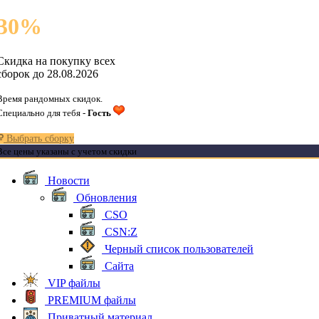
30
%
Скидка на покупку всех
сборок до 28.08.2026
Время рандомных скидок.
Специально для тебя -
Гость
Выбрать сборку
Все цены указаны с учетом скидки
Новости
Обновления
CSO
CSN:Z
Черный список пользователей
Сайта
VIP файлы
PREMIUM файлы
Приватный материал