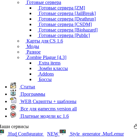
Готовые сервера
Готовые сервера [ZM]
Готовые сервера [JailBreak]
Готовые сервера [Deathrun]
Готовые сервера [CSDM]
Готовые сервера [Biohazard]
Готовые сервера [Public]
Карты для CS 1.6
Моды
Разное
Zombie Plague [4.3]
Extra items
Зомби классы
Addons
Боссы
Статьи
Программы
WEB Скрипты + шаблоны
Все для gamecms version all
Платные модели кс 1.6
Наши сервисы
Hud Configurator
NEW
Style_generator .MurLemur