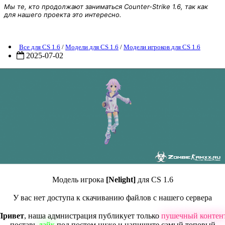
Мы те, кто продолжают заниматься Counter-Strike 1.6, так как
для нашего проекта это интересно.
Модель игрока [Nelight] для CS 1.6
Все для CS 1.6
/
Модели для CS 1.6
/
Модели игроков для CS 1.6
2025-07-02
Модель игрока
[Nelight]
для CS 1.6
У вас нет доступа к скачиванию файлов с нашего сервера
Привет
, наша адмнистрация публикует только
пушечный контен
поставь
лайк
под постом ниже и напишите самый топовый