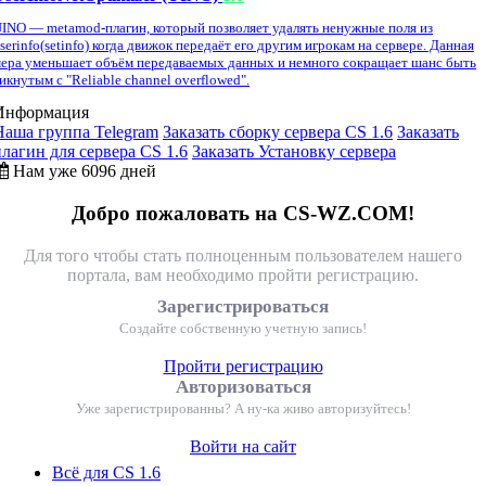
INO — metamod-плагин, который позволяет удалять ненужные поля из
serinfo(setinfo) когда движок передаёт его другим игрокам на сервере. Данная
ера уменьшает объём передаваемых данных и немного сокращает шанс быть
икнутым с "Reliable channel overflowed".
Информация
Наша группа Telegram
Заказать сборку сервера CS 1.6
Заказать
плагин для сервера CS 1.6
Заказать Установку сервера
Нам уже 6096 дней
Добро пожаловать на CS-WZ.COM!
Для того чтобы стать полноценным пользователем нашего
портала, вам необходимо пройти регистрацию.
Зарегистрироваться
Создайте собственную учетную запись!
Пройти регистрацию
Авторизоваться
Уже зарегистрированны? А ну-ка живо авторизуйтесь!
Войти на сайт
Всё для CS 1.6