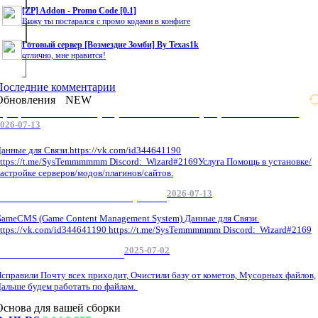
[ZP] Addon - Promo Code [0.1]
Вижу ты постарался с промо кодами в конфиге
Готовый сервер [Возмездие Зомби] By Texas1k
отлично, мне нравится!
Последние комментарии
Обновления
NEW
Профессиональные услуги по CS 1.6 / серверным системам
026-07-13
анные для Связи.https://vk.com/id344641190
ttps://t.me/SysTemmmmmm Discord: Wizard#2169Услуга Помощь в установке/
астройке серверов/модов/плагинов/сайтов.
2026-07-13
GameCMS Установка Настройка
ameCMS (Game Content Management System) Данные для Связи.
ttps://vk.com/id344641190 https://t.me/SysTemmmmmm Discord: Wizard#2169
2025-07-02
Обнова Фиксы на сайте.
справили Почту всех приходит, Очистили базу от кометов, Мусорных файлов,
альше будем работать по файлам.
Основа для вашей сборки