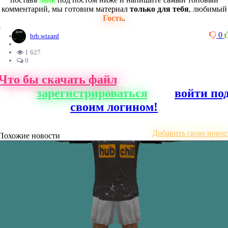
комментарий, мы готовим материал
только для тебя
, любимый
Гость
.
0
0
brb.wizard
1 627
0
Что бы скачать файл
с нашего сайта, ва
нужно
зарегистрироваться
или
войти по
своим логином!
Добавить свою новос
Похожие новости