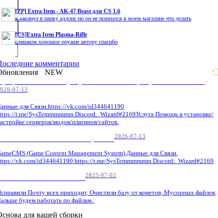
[ZP] Extra Item - AK-47 Beast для CS 1.6
я закинул в папку аддонс но он не появился в моем магазине что делать
[CS]Extra Item Plasma-Rifle
слишком хорошое оружие автору спасибо
Последние комментарии
Обновления
NEW
Профессиональные услуги по CS 1.6 / серверным системам
026-07-13
анные для Связи.https://vk.com/id344641190
ttps://t.me/SysTemmmmmm Discord: Wizard#2169Услуга Помощь в установке/
астройке серверов/модов/плагинов/сайтов.
2026-07-13
GameCMS Установка Настройка
ameCMS (Game Content Management System) Данные для Связи.
ttps://vk.com/id344641190 https://t.me/SysTemmmmmm Discord: Wizard#2169
2025-07-02
Обнова Фиксы на сайте.
справили Почту всех приходит, Очистили базу от кометов, Мусорных файлов,
альше будем работать по файлам.
Основа для вашей сборки