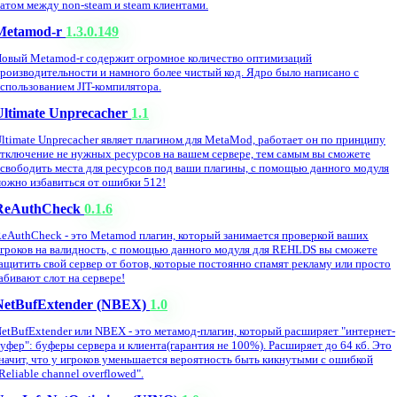
атом между non-steam и steam клиентами.
Metamod-r
1.3.0.149
овый Metamod-r содержит огромное количество оптимизаций
роизводительности и намного более чистый код. Ядро было написано с
спользованием JIT-компилятора.
Ultimate Unprecacher
1.1
ltimate Unprecacher являет плагином для MetaMod, работает он по принципу
тключение не нужных ресурсов на вашем сервере, тем самым вы сможете
свободить места для ресурсов под ваши плагины, с помощью данного модуля
ожно избавиться от ошибки 512!
ReAuthCheck
0.1.6
eAuthCheck - это Metamod плагин, который занимается проверкой ваших
гроков на валидность, с помощью данного модуля для REHLDS вы сможете
ащитить свой сервер от ботов, которые постоянно спамят рекламу или просто
абивают слот на сервере!
NetBufExtender (NBEX)
1.0
etBufExtender или NBEX - это метамод-плагин, который расширяет "интернет-
уфер": буферы сервера и клиента(гарантия не 100%). Расширяет до 64 кб. Это
начит, что у игроков уменьшается вероятность быть кикнутыми с ошибкой
Reliable channel overflowed".