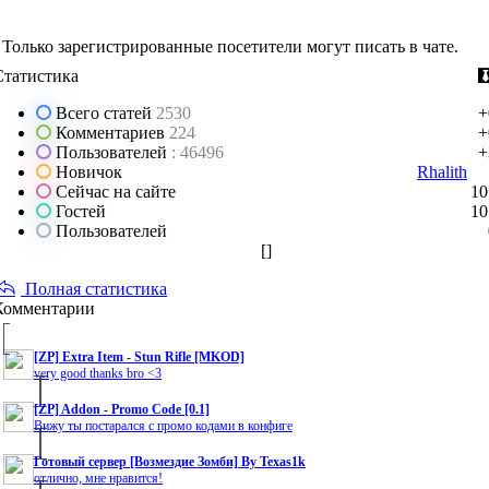
Только зарегистрированные посетители могут писать в чате.
Статистика
Всего статей
2530
+
Комментариев
224
+
Пользователей
: 46496
+
Новичок
Rhalith
Сейчас на сайте
10
Гостей
10
Пользователей
[
]
Полная статистика
Комментарии
[ZP] Extra Item - Stun Rifle [MKOD]
very good thanks bro <3
[ZP] Addon - Promo Code [0.1]
Вижу ты постарался с промо кодами в конфиге
Готовый сервер [Возмездие Зомби] By Texas1k
отлично, мне нравится!