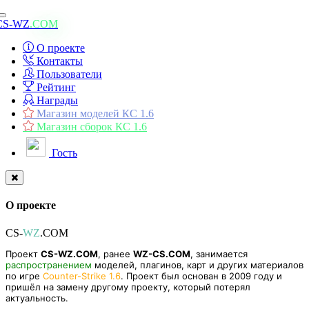
Toggle
CS-WZ
.COM
navigation
О проекте
Контакты
Пользователи
Рейтинг
Награды
Магазин моделей КС 1.6
Магазин сборок КС 1.6
Гость
О проекте
CS-
WZ
.COM
Проект
CS-WZ.COM
, ранее
WZ-CS.COM
, занимается
распространением
моделей, плагинов, карт и других материалов
по игре
Counter-Strike 1.6
. Проект был основан в 2009 году и
пришёл на замену другому проекту, который потерял
актуальность.