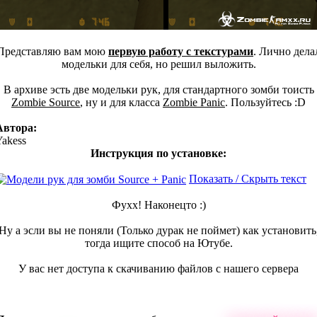
Представляю вам мою
первую работу с текстурами
. Лично дела
модельки для себя, но решил выложить.
В архиве эсть две модельки рук, для стандартного зомби тоисть
Zombie Source
, ну и для класса
Zombie Panic
. Пользуйтесь :D
Автора:
Yakess
Инструкция по установке:
Показать / Скрыть текст
Фухх! Наконецто :)
Ну а эсли вы не поняли (Только дурак не поймет) как установить
тогда ищите способ на Ютубе.
У вас нет доступа к скачиванию файлов с нашего сервера