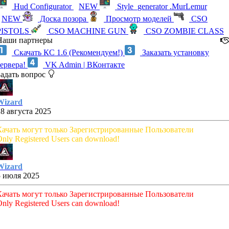
Hud Configurator
NEW
Style_generator .MurLemur
NEW
Доска позора
Просмотр моделей
CSO
PISTOLS
CSO MACHINE GUN
CSO ZOMBIE CLASS
Наши партнеры
Скачать КС 1.6 (Рекомендуем!)
Заказать установку
сервера!
VK Admin | ВКонтакте
Задать вопрос
Wizard
28 августа 2025
Качать могут только Зарегистрированные Пользователи
nly Registered Users can download!
Wizard
5 июля 2025
Качать могут только Зарегистрированные Пользователи
nly Registered Users can download!