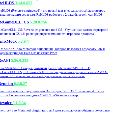
ReHLDS
3.14.0.857
eHLDS (Reverse-engineered) - это новый шаг вперед, который дает второе
ыхание нашим серверам. ReHLDS работает в 2 раза быстрей, чем HLDS.
ReGameDLL_CS
5.28.0.756
eGameDLL_CS, Reverse-engineered mod CS - Улучшенная замена серверной
иблиотеки CS 1.6, расширяющая возможности игрового процесса.
AmxModx
5.2.9.4
MXModX - это Metamod дополнение, которое позволяет создавать новые
одификации для Half-Life на языке Pawn
ReAPI
5.26.0.338
то AMX Mod X модуль, который умеет работать с API ReHLDS,
eGameDLL_CS, ReUnion и VTC. Это предоставляет разработчикам AMXX-
лагинов больше возможностей для реализации своих целей.
Reunion
0.2.0.27
eunion является продолжением Dproto для ReHLDS. Это metamod плагин,
оторый позволяет заходить 47/48 Non-Steam на сервер.
Revoice
0.1.0.34
evoice - это Metamod plugin, который дает возможность общения голосовым