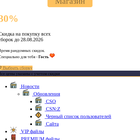
Магазин
30
%
Скидка на покупку всех
сборок до 28.08.2026
Время рандомных скидок.
Специально для тебя -
Гость
Выбрать сборку
Все цены указаны с учетом скидки
Новости
Обновления
CSO
CSN:Z
Черный список пользователей
Сайта
VIP файлы
PREMIUM файлы