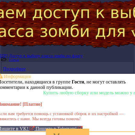
[ZP] Доступ к выбору класса зомби по флагу
Статьи
Подробнее
Информация
Посетители, находящиеся в группе
Гости
, не могут оставлять
комментарии к данной публикации.
Купить любую сборку или модель можно у нас в 
Внимание! [Платно]
сли вам требуется помощь с установкой сборок и их настройкой —
вяжитесь с нами. Мы всегда готовы помочь!
Пишите в VK!
Пишите в Telegram!