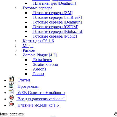
Плагины для [Deathrun]
Готовые сервера
Готовые сервера [ZM]
Готовые сервера [JailBreak]
Готовые сервера [Deathrun]
Готовые сервера [CSDM]
Готовые сервера [Biohazard]
Готовые сервера [Public]
Карты для CS 1.6
Моды
Разное
Zombie Plague [4.3]
Extra items
Зомби классы
Addons
Боссы
Статьи
Программы
WEB Скрипты + шаблоны
Все для gamecms version all
Платные модели кс 1.6
Наши сервисы