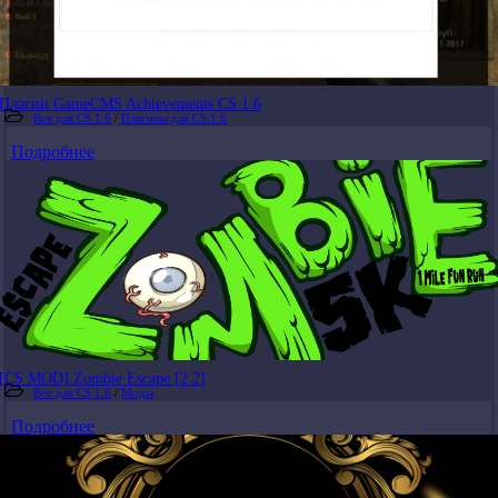
Плагин GameCMS Achievements CS 1.6
Все для CS 1.6
/
Плагины для CS 1.6
Подробнее
[CS MOD] Zombie Escape [2.2]
Все для CS 1.6
/
Моды
Подробнее