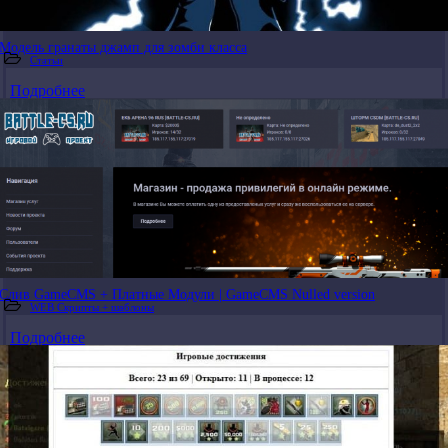
Модель гранаты джамп для зомби класса
Статьи
Подробнее
Слив GameCMS + Платные Модули | GameCMS Nulled version
WEB Скрипты + шаблоны
Подробнее