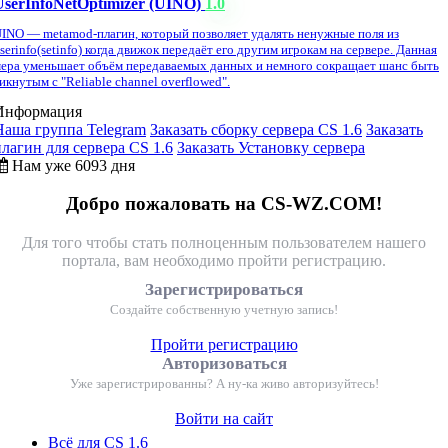
UserInfoNetOptimizer (UINO)
1.0
INO — metamod-плагин, который позволяет удалять ненужные поля из
serinfo(setinfo) когда движок передаёт его другим игрокам на сервере. Данная
ера уменьшает объём передаваемых данных и немного сокращает шанс быть
икнутым с "Reliable channel overflowed".
Информация
Наша группа Telegram
Заказать сборку сервера CS 1.6
Заказать
плагин для сервера CS 1.6
Заказать Установку сервера
Нам уже 6093 дня
Добро пожаловать на CS-WZ.COM!
Для того чтобы стать полноценным пользователем нашего
портала, вам необходимо пройти регистрацию.
Зарегистрироваться
Создайте собственную учетную запись!
Пройти регистрацию
Авторизоваться
Уже зарегистрированны? А ну-ка живо авторизуйтесь!
Войти на сайт
Всё для CS 1.6