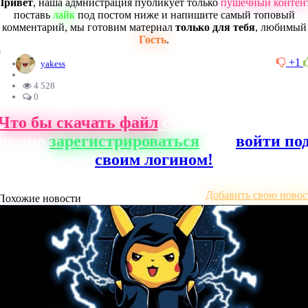
Привет
, наша адмнистрация публикует только
пушечный контен
поставь
лайк
под постом ниже и напишите самый топовый
комментарий, мы готовим материал
только для тебя
, любимый
Гость
.
0
+1
yakess
4 528
0
Что бы скачать файл
с нашего сайта, ва
нужно
зарегистрироваться
или
войти по
своим логином!
Добавить свою новос
Похожие новости