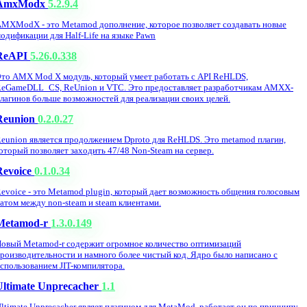
AmxModx
5.2.9.4
MXModX - это Metamod дополнение, которое позволяет создавать новые
одификации для Half-Life на языке Pawn
ReAPI
5.26.0.338
то AMX Mod X модуль, который умеет работать с API ReHLDS,
eGameDLL_CS, ReUnion и VTC. Это предоставляет разработчикам AMXX-
лагинов больше возможностей для реализации своих целей.
Reunion
0.2.0.27
eunion является продолжением Dproto для ReHLDS. Это metamod плагин,
оторый позволяет заходить 47/48 Non-Steam на сервер.
Revoice
0.1.0.34
evoice - это Metamod plugin, который дает возможность общения голосовым
атом между non-steam и steam клиентами.
Metamod-r
1.3.0.149
овый Metamod-r содержит огромное количество оптимизаций
роизводительности и намного более чистый код. Ядро было написано с
спользованием JIT-компилятора.
Ultimate Unprecacher
1.1
ltimate Unprecacher являет плагином для MetaMod, работает он по принципу