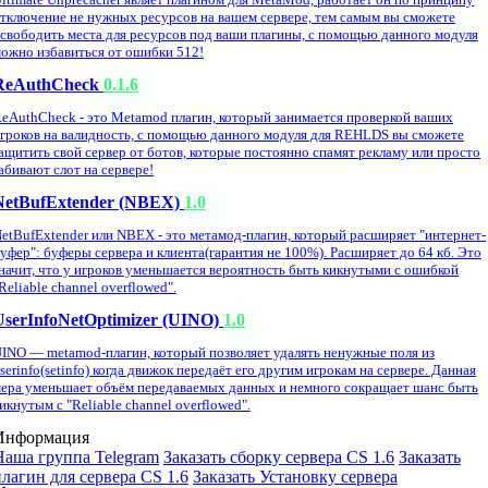
тключение не нужных ресурсов на вашем сервере, тем самым вы сможете
свободить места для ресурсов под ваши плагины, с помощью данного модуля
ожно избавиться от ошибки 512!
ReAuthCheck
0.1.6
eAuthCheck - это Metamod плагин, который занимается проверкой ваших
гроков на валидность, с помощью данного модуля для REHLDS вы сможете
ащитить свой сервер от ботов, которые постоянно спамят рекламу или просто
абивают слот на сервере!
NetBufExtender (NBEX)
1.0
etBufExtender или NBEX - это метамод-плагин, который расширяет "интернет-
уфер": буферы сервера и клиента(гарантия не 100%). Расширяет до 64 кб. Это
начит, что у игроков уменьшается вероятность быть кикнутыми с ошибкой
Reliable channel overflowed".
UserInfoNetOptimizer (UINO)
1.0
INO — metamod-плагин, который позволяет удалять ненужные поля из
serinfo(setinfo) когда движок передаёт его другим игрокам на сервере. Данная
ера уменьшает объём передаваемых данных и немного сокращает шанс быть
икнутым с "Reliable channel overflowed".
Информация
Наша группа Telegram
Заказать сборку сервера CS 1.6
Заказать
плагин для сервера CS 1.6
Заказать Установку сервера