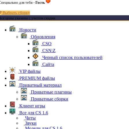
Специально для тебя -
Гость
Выбрать сборку
Все цены указаны с учетом скидки
Новости
Обновления
CSO
CSN:Z
Черный список пользователей
Сайта
VIP файлы
PREMIUM файлы
Приватный материал
Приватные плагины
Приватные сборки
Клиент игры
Все для CS 1.6
Читы
Звуки
Модели для CS 1.6