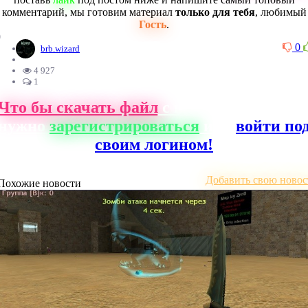
комментарий, мы готовим материал
только для тебя
, любимый
Гость
.
0
0
brb.wizard
4 927
1
Что бы скачать файл
с нашего сайта, ва
нужно
зарегистрироваться
или
войти по
своим логином!
Добавить свою новос
Похожие новости