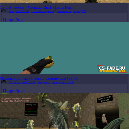
CS 1.6] Addon - Grenade Shark (Extra Item)
Все для CS 1.6
/
Готовые сервера
/
Готовые сервера [ZM]
Подробнее
Модель гранаты «Grenade Lemon» для CS 1.6
Модели для CS 1.6
/
Модели гранат для CS 1.6
Подробнее