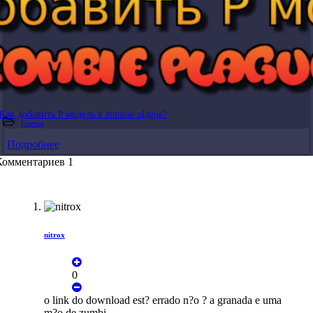
Как добавить P модель в zombie plague?
Статьи
Подробнее
Комментариев 1
nitrox
0
o link do download est? errado n?o ? a granada e uma
m?o de zumbi