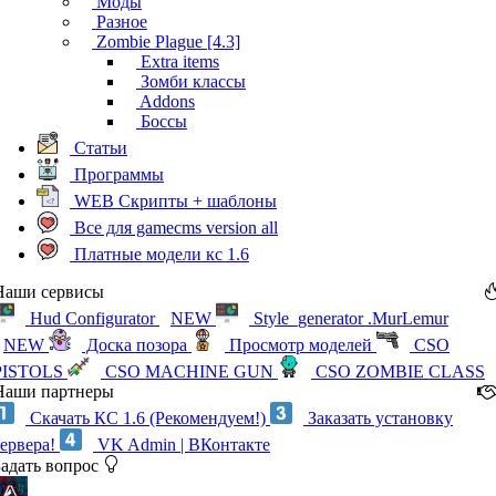
Моды
Разное
Zombie Plague [4.3]
Extra items
Зомби классы
Addons
Боссы
Статьи
Программы
WEB Скрипты + шаблоны
Все для gamecms version all
Платные модели кс 1.6
Наши сервисы
Hud Configurator
NEW
Style_generator .MurLemur
NEW
Доска позора
Просмотр моделей
CSO
PISTOLS
CSO MACHINE GUN
CSO ZOMBIE CLASS
Наши партнеры
Скачать КС 1.6 (Рекомендуем!)
Заказать установку
сервера!
VK Admin | ВКонтакте
Задать вопрос