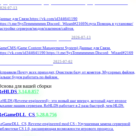
Профессиональные услуги по CS 1.6 / серверным системам
026-07-13
анные для Связи.https://vk.com/id344641190
ttps://t.me/SysTemmmmmm Discord: Wizard#2169Услуга Помощь в установке/
астройке серверов/модов/плагинов/сайтов.
2026-07-13
GameCMS Установка Настройка
ameCMS (Game Content Management System) Данные для Связи.
ttps://vk.com/id344641190 https://t.me/SysTemmmmmm Discord: Wizard#2169
2025-07-02
Обнова Фиксы на сайте.
справили Почту всех приходит, Очистили базу от кометов, Мусорных файлов,
альше будем работать по файлам.
Основа для вашей сборки
ReHLDS
3.14.0.857
eHLDS (Reverse-engineered) - это новый шаг вперед, который дает второе
ыхание нашим серверам. ReHLDS работает в 2 раза быстрей, чем HLDS.
ReGameDLL_CS
5.28.0.756
eGameDLL_CS, Reverse-engineered mod CS - Улучшенная замена серверной
иблиотеки CS 1.6, расширяющая возможности игрового процесса.