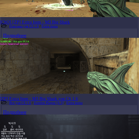
[CSO] [ZP] Extra Item - M3 Big Shark
Плагины для CS 1.6
/
Extra items
Подробнее
[ZP] Extra Item - M3 Big Shark для CS 1.6
Все для CS 1.6
/
Zombie Plague [4.3]
/
Extra items
Подробнее