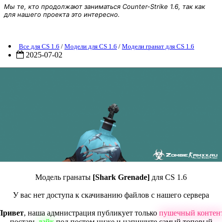
Мы те, кто продолжают заниматься Counter-Strike 1.6, так как
для нашего проекта это интересно.
Модель гранаты [Shark Grenade] для CS 1.6
Все для CS 1.6
/
Модели для CS 1.6
/
Модели гранат для CS 1.6
2025-07-02
Модель гранаты
[Shark Grenade]
для CS 1.6
У вас нет доступа к скачиванию файлов с нашего сервера
Привет
, наша адмнистрация публикует только
пушечный контен
поставь
лайк
под постом ниже и напишите самый топовый