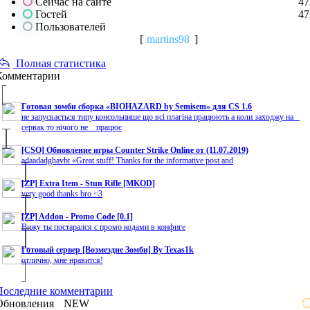
Сейчас на сайте
47
Гостей
47
Пользователей
[
martins98
]
Полная статистика
Комментарии
Готовая зомби сборка «BIOHAZARD by Semisem» для CS 1.6
не запускається типу консольпише що всі плагіна працюють а коли заходжу на
сервак то нічого не працює
[CSO] Обновление игры Counter Strike Online от (11.07.2019)
adaadadghavbt «Great stuff! Thanks for the informative post and
[ZP] Extra Item - Stun Rifle [MKOD]
very good thanks bro <3
[ZP] Addon - Promo Code [0.1]
Вижу ты постарался с промо кодами в конфиге
Готовый сервер [Возмездие Зомби] By Texas1k
отлично, мне нравится!
Последние комментарии
Обновления
NEW