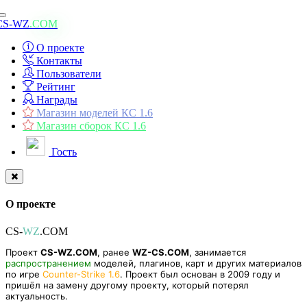
Toggle
CS-WZ
.COM
navigation
О проекте
Контакты
Пользователи
Рейтинг
Награды
Магазин моделей КС 1.6
Магазин сборок КС 1.6
Гость
О проекте
CS-
WZ
.COM
Проект
CS-WZ.COM
, ранее
WZ-CS.COM
, занимается
распространением
моделей, плагинов, карт и других материалов
по игре
Counter-Strike 1.6
. Проект был основан в 2009 году и
пришёл на замену другому проекту, который потерял
актуальность.