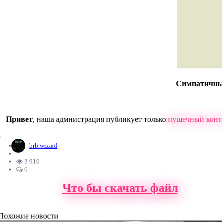
Симпатичный 
Привет
, наша адмнистрация публикует только
пушечный конт
0
brb.wizard
3 910
0
Что бы скачать файл
с нашег
Похожие новости