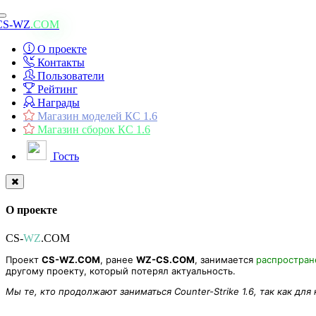
Toggle
CS-WZ
.COM
navigation
О проекте
Контакты
Пользователи
Рейтинг
Награды
Магазин моделей КС 1.6
Магазин сборок КС 1.6
Гость
О проекте
CS-
WZ
.COM
Проект
CS-WZ.COM
, ранее
WZ-CS.COM
, занимается
распростра
другому проекту, который потерял актуальность.
Мы те, кто продолжают заниматься Counter-Strike 1.6, так как для
Модель ящика из CS:GO