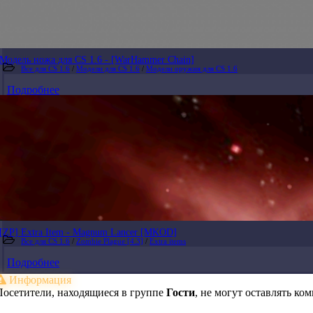
Модель ножа для CS 1.6 - [WarHammer Chain]
Все для CS 1.6
/
Модели для CS 1.6
/
Модели оружия для CS 1.6
Подробнее
[ZP] Extra Item - Magnum Lancer [MKOD]
Все для CS 1.6
/
Zombie Plague [4.3]
/
Extra items
Подробнее
Информация
Посетители, находящиеся в группе
Гости
, не могут оставлять к