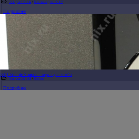
Все для CS 1.6
/
Плагины для CS 1.6
Подробнее
[ZP] Zombie Sounds - звуки для зомби
Все для CS 1.6
/
Разное
Подробнее