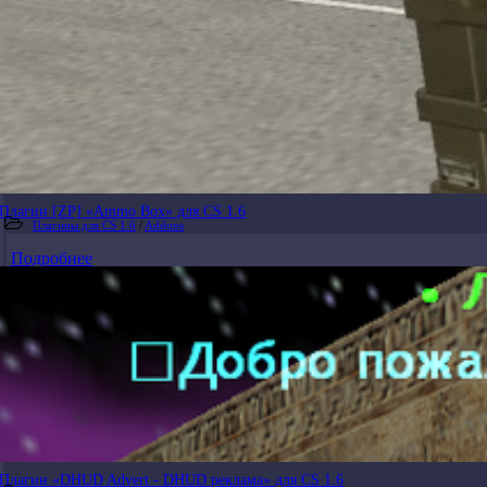
Плагин [ZP] «Ammo Box» для CS 1.6
Плагины для CS 1.6
/
Addons
Подробнее
Плагин «DHUD Advert - DHUD реклама» для CS 1.6