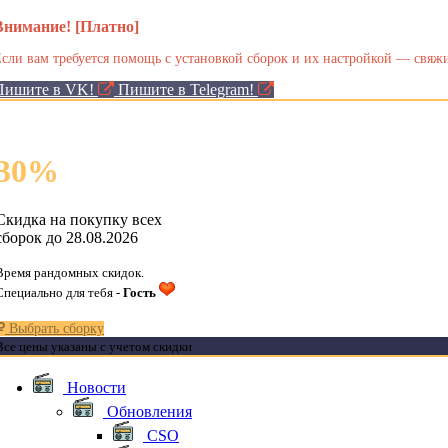
Внимание! [Платно]
сли вам требуется помощь с установкой сборок и их настройкой — свяжи
Пишите в VK!
Пишите в Telegram!
30
%
Скидка на покупку всех
сборок до 28.08.2026
Время рандомных скидок.
Специально для тебя -
Гость
Выбрать сборку
Все цены указаны с учетом скидки
Новости
Обновления
CSO