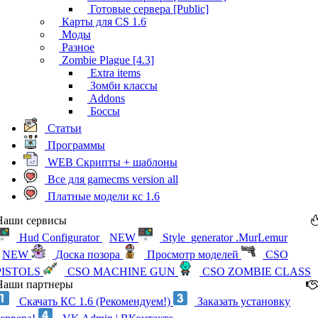
Готовые сервера [Public]
Карты для CS 1.6
Моды
Разное
Zombie Plague [4.3]
Extra items
Зомби классы
Addons
Боссы
Статьи
Программы
WEB Скрипты + шаблоны
Все для gamecms version all
Платные модели кс 1.6
Наши сервисы
Hud Configurator
NEW
Style_generator .MurLemur
NEW
Доска позора
Просмотр моделей
CSO
PISTOLS
CSO MACHINE GUN
CSO ZOMBIE CLASS
Наши партнеры
Скачать КС 1.6 (Рекомендуем!)
Заказать установку