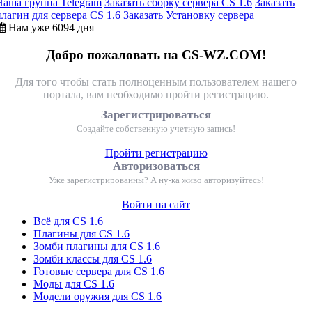
Наша группа Telegram
Заказать сборку сервера CS 1.6
Заказать
плагин для сервера CS 1.6
Заказать Установку сервера
Нам уже 6094 дня
Добро пожаловать на CS-WZ.COM!
Для того чтобы стать полноценным пользователем нашего
портала, вам необходимо пройти регистрацию.
Зарегистрироваться
Создайте собственную учетную запись!
Пройти регистрацию
Авторизоваться
Уже зарегистрированны? А ну-ка живо авторизуйтесь!
Войти на сайт
Всё для CS 1.6
Плагины для CS 1.6
Зомби плагины для CS 1.6
Зомби классы для CS 1.6
Готовые сервера для CS 1.6
Моды для CS 1.6
Модели оружия для CS 1.6