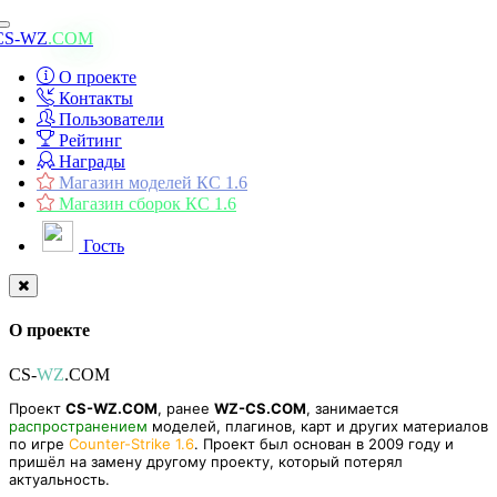
Toggle
CS-WZ
.COM
navigation
О проекте
Контакты
Пользователи
Рейтинг
Награды
Магазин моделей КС 1.6
Магазин сборок КС 1.6
Гость
О проекте
CS-
WZ
.COM
Проект
CS-WZ.COM
, ранее
WZ-CS.COM
, занимается
распространением
моделей, плагинов, карт и других материалов
по игре
Counter-Strike 1.6
. Проект был основан в 2009 году и
пришёл на замену другому проекту, который потерял
актуальность.