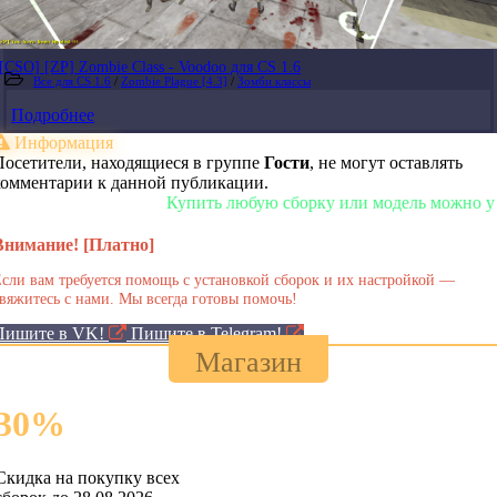
[CSO] [ZP] Zombie Class - Voodoo для CS 1.6
Все для CS 1.6
/
Zombie Plague [4.3]
/
Зомби классы
Подробнее
Информация
Посетители, находящиеся в группе
Гости
, не могут оставлять
комментарии к данной публикации.
Купить любую сборку или модель можно у нас 
Внимание! [Платно]
сли вам требуется помощь с установкой сборок и их настройкой —
вяжитесь с нами. Мы всегда готовы помочь!
Пишите в VK!
Пишите в Telegram!
Магазин
30
%
Скидка на покупку всех