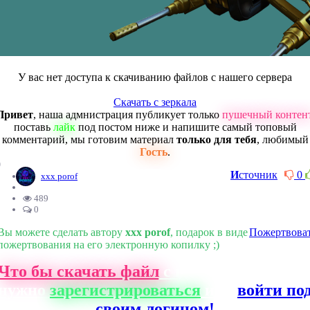
У вас нет доступа к скачиванию файлов с нашего сервера
Скачать с зеркала
Привет
, наша адмнистрация публикует только
пушечный контен
поставь
лайк
под постом ниже и напишите самый топовый
комментарий, мы готовим материал
только для тебя
, любимый
Гость
.
0
И
сточник
0
xxx porof
489
0
Вы можете сделать автору
xxx porof
, подарок в виде
Пожертвова
пожертвования на его электронную копилку ;)
Что бы скачать файл
с нашего сайта, ва
нужно
зарегистрироваться
или
войти по
своим логином!