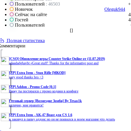
Пользователей
: 46503
+
Новичок
Oleguk944
Сейчас на сайте
4
Гостей
4
Пользователей
[
]
Полная статистика
Комментарии
[CSO] Обновление игры Counter Strike Online от (11.07.2019)
adaadadghavbt «Great stuff! Thanks for the informative post and
[ZP] Extra Item - Stun Rifle [MKOD]
very good thanks bro <3
[ZP] Addon - Promo Code [0.1]
Вижу ты постарался с промо кодами в конфиге
Готовый сервер [Возмездие Зомби] By Texas1k
отлично, мне нравится!
[ZP] Extra Item - AK-47 Beast для CS 1.6
я закинул в папку аддонс но он не появился в моем магазине что делать