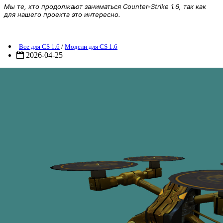
Мы те, кто продолжают заниматься Counter-Strike 1.6, так как
для нашего проекта это интересно.
HEALING DRONE
Все для CS 1.6
/
Модели для CS 1.6
2026-04-25