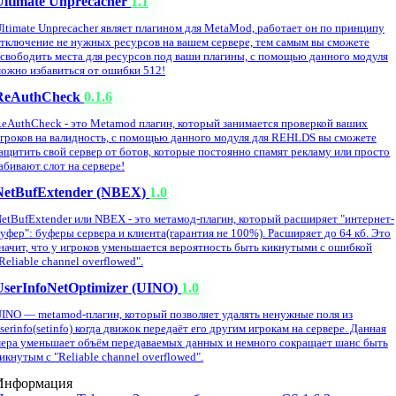
Ultimate Unprecacher
1.1
ltimate Unprecacher являет плагином для MetaMod, работает он по принципу
тключение не нужных ресурсов на вашем сервере, тем самым вы сможете
свободить места для ресурсов под ваши плагины, с помощью данного модуля
ожно избавиться от ошибки 512!
ReAuthCheck
0.1.6
eAuthCheck - это Metamod плагин, который занимается проверкой ваших
гроков на валидность, с помощью данного модуля для REHLDS вы сможете
ащитить свой сервер от ботов, которые постоянно спамят рекламу или просто
абивают слот на сервере!
NetBufExtender (NBEX)
1.0
etBufExtender или NBEX - это метамод-плагин, который расширяет "интернет-
уфер": буферы сервера и клиента(гарантия не 100%). Расширяет до 64 кб. Это
начит, что у игроков уменьшается вероятность быть кикнутыми с ошибкой
Reliable channel overflowed".
UserInfoNetOptimizer (UINO)
1.0
INO — metamod-плагин, который позволяет удалять ненужные поля из
serinfo(setinfo) когда движок передаёт его другим игрокам на сервере. Данная
ера уменьшает объём передаваемых данных и немного сокращает шанс быть
икнутым с "Reliable channel overflowed".
Информация