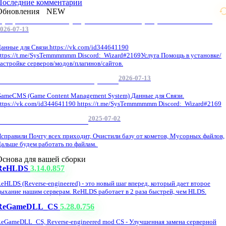
Последние комментарии
Обновления
NEW
Профессиональные услуги по CS 1.6 / серверным системам
026-07-13
анные для Связи.https://vk.com/id344641190
ttps://t.me/SysTemmmmmm Discord: Wizard#2169Услуга Помощь в установке/
астройке серверов/модов/плагинов/сайтов.
2026-07-13
GameCMS Установка Настройка
ameCMS (Game Content Management System) Данные для Связи.
ttps://vk.com/id344641190 https://t.me/SysTemmmmmm Discord: Wizard#2169
2025-07-02
Обнова Фиксы на сайте.
справили Почту всех приходит, Очистили базу от кометов, Мусорных файлов,
альше будем работать по файлам.
Основа для вашей сборки
ReHLDS
3.14.0.857
eHLDS (Reverse-engineered) - это новый шаг вперед, который дает второе
ыхание нашим серверам. ReHLDS работает в 2 раза быстрей, чем HLDS.
ReGameDLL_CS
5.28.0.756
eGameDLL_CS, Reverse-engineered mod CS - Улучшенная замена серверной