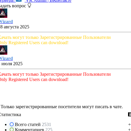
сервера!
VK Admin | ВКонтакте
Задать вопрос
Wizard
28 августа 2025
Качать могут только Зарегистрированные Пользователи
nly Registered Users can download!
Wizard
5 июля 2025
Качать могут только Зарегистрированные Пользователи
nly Registered Users can download!
Только зарегистрированные посетители могут писать в чате.
Статистика
Всего статей
2531
+
Комментариев
225
+