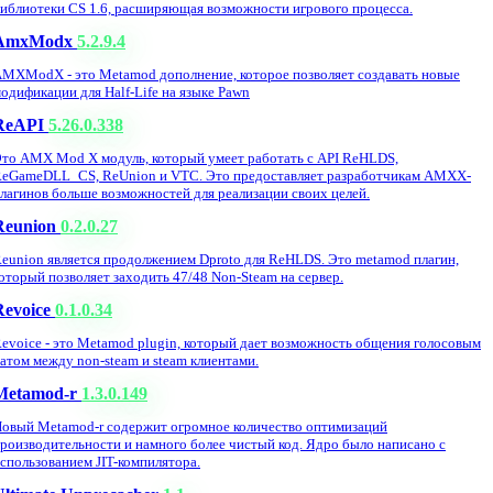
иблиотеки CS 1.6, расширяющая возможности игрового процесса.
AmxModx
5.2.9.4
MXModX - это Metamod дополнение, которое позволяет создавать новые
одификации для Half-Life на языке Pawn
ReAPI
5.26.0.338
то AMX Mod X модуль, который умеет работать с API ReHLDS,
eGameDLL_CS, ReUnion и VTC. Это предоставляет разработчикам AMXX-
лагинов больше возможностей для реализации своих целей.
Reunion
0.2.0.27
eunion является продолжением Dproto для ReHLDS. Это metamod плагин,
оторый позволяет заходить 47/48 Non-Steam на сервер.
Revoice
0.1.0.34
evoice - это Metamod plugin, который дает возможность общения голосовым
атом между non-steam и steam клиентами.
Metamod-r
1.3.0.149
овый Metamod-r содержит огромное количество оптимизаций
роизводительности и намного более чистый код. Ядро было написано с
спользованием JIT-компилятора.