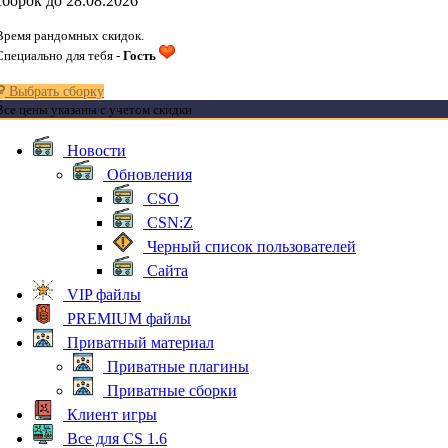
сборок до 28.08.2026
Время рандомных скидок.
Специально для тебя -
Гость
Выбрать сборку
Все цены указаны с учетом скидки
Новости
Обновления
CSO
CSN:Z
Черный список пользователей
Сайта
VIP файлы
PREMIUM файлы
Приватный материал
Приватные плагины
Приватные сборки
Клиент игры
Все для CS 1.6