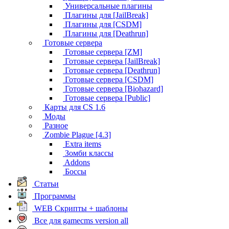
Универсальные плагины
Плагины для [JailBreak]
Плагины для [CSDM]
Плагины для [Deathrun]
Готовые сервера
Готовые сервера [ZM]
Готовые сервера [JailBreak]
Готовые сервера [Deathrun]
Готовые сервера [CSDM]
Готовые сервера [Biohazard]
Готовые сервера [Public]
Карты для CS 1.6
Моды
Разное
Zombie Plague [4.3]
Extra items
Зомби классы
Addons
Боссы
Статьи
Программы
WEB Скрипты + шаблоны
Все для gamecms version all