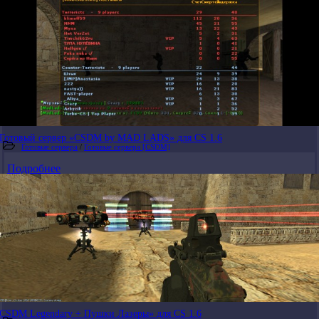
Готовый сервер «CSDM by MAD LADS» для CS 1.6
Готовые сервера
/
Готовые сервера [CSDM]
Подробнее
CSDM Legendary + Пушки Лазеры» для CS 1.6