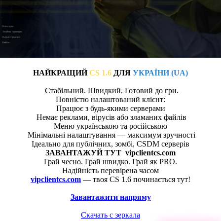
НАЙКРАЩИЙ
CS 1.6
ДЛЯ
УКРАЇНИ
(UA)
Стабільний. Швидкий. Готовий до гри.
Повністю налаштований клієнт:
Працює з будь-якими серверами
Немає реклами, вірусів або зламаних файлів
Меню українською та російською
Мінімальні налаштування — максимум зручності
Ідеально для публічних, зомбі, CSDM серверів
ЗАВАНТАЖУЙ ТУТ vipclientcs.com
Грай чесно. Грай швидко. Грай як PRO.
Надійність перевірена часом
vipclientcs.com
— твоя CS 1.6 починається тут!
Завантажити напряму
Скачать с зеркала