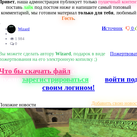
Привет
, наша адмнистрация публикует только
пушечный контен
поставь
лайк
под постом ниже и напишите самый топовый
комментарий, мы готовим материал
только для тебя
, любимый
Гость
.
0
И
сточник
0
Wizard
1 984
0
Вы можете сделать автору
Wizard
, подарок в виде
Пожертвова
пожертвования на его электронную копилку ;)
Что бы скачать файл
с нашего сайта, ва
нужно
зарегистрироваться
или
войти по
своим логином!
Добавить свою новос
Похожие новости