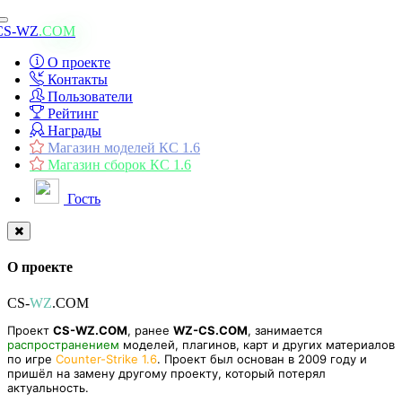
Toggle
CS-WZ
.COM
navigation
О проекте
Контакты
Пользователи
Рейтинг
Награды
Магазин моделей КС 1.6
Магазин сборок КС 1.6
Гость
О проекте
CS-
WZ
.COM
Проект
CS-WZ.COM
, ранее
WZ-CS.COM
, занимается
распространением
моделей, плагинов, карт и других материалов
по игре
Counter-Strike 1.6
. Проект был основан в 2009 году и
пришёл на замену другому проекту, который потерял
актуальность.