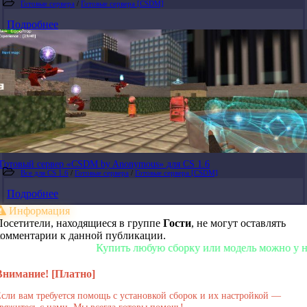
Готовые сервера
/
Готовые сервера [CSDM]
Подробнее
Готовый сервер «CSDM by Anonymous» для CS 1.6
Все для CS 1.6
/
Готовые сервера
/
Готовые сервера [CSDM]
Подробнее
Информация
Посетители, находящиеся в группе
Гости
, не могут оставлять
комментарии к данной публикации.
Купить любую сборку или модель можно у нас в м
Внимание! [Платно]
сли вам требуется помощь с установкой сборок и их настройкой —
вяжитесь с нами. Мы всегда готовы помочь!