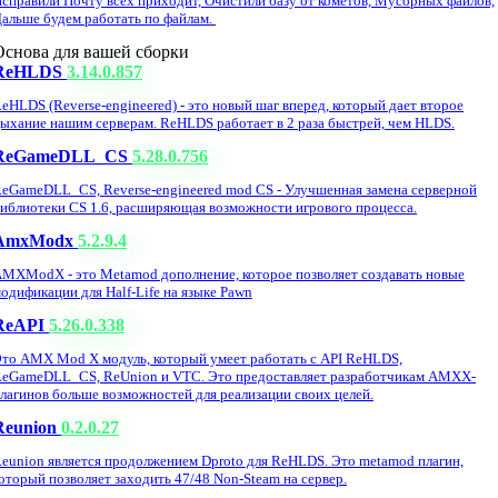
справили Почту всех приходит, Очистили базу от кометов, Мусорных файлов,
альше будем работать по файлам.
Основа для вашей сборки
ReHLDS
3.14.0.857
eHLDS (Reverse-engineered) - это новый шаг вперед, который дает второе
ыхание нашим серверам. ReHLDS работает в 2 раза быстрей, чем HLDS.
ReGameDLL_CS
5.28.0.756
eGameDLL_CS, Reverse-engineered mod CS - Улучшенная замена серверной
иблиотеки CS 1.6, расширяющая возможности игрового процесса.
AmxModx
5.2.9.4
MXModX - это Metamod дополнение, которое позволяет создавать новые
одификации для Half-Life на языке Pawn
ReAPI
5.26.0.338
то AMX Mod X модуль, который умеет работать с API ReHLDS,
eGameDLL_CS, ReUnion и VTC. Это предоставляет разработчикам AMXX-
лагинов больше возможностей для реализации своих целей.
Reunion
0.2.0.27
eunion является продолжением Dproto для ReHLDS. Это metamod плагин,
оторый позволяет заходить 47/48 Non-Steam на сервер.