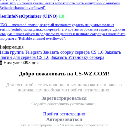
начит, что у игроков уменьшается вероятность быть кикнутыми с ошибкой
Reliable channel overflowed".
UserInfoNetOptimizer (UINO)
1.0
INO — metamod-плагин, который позволяет удалять ненужные поля из
serinfo(setinfo) когда движок передаёт его другим игрокам на сервере. Данная
ера уменьшает объём передаваемых данных и немного сокращает шанс быть
икнутым с "Reliable channel overflowed".
Информация
Наша группа Telegram
Заказать сборку сервера CS 1.6
Заказать
плагин для сервера CS 1.6
Заказать Установку сервера
Нам уже 6093 дня
Добро пожаловать на CS-WZ.COM!
Для того чтобы стать полноценным пользователем нашего
портала, вам необходимо пройти регистрацию.
Зарегистрироваться
Создайте собственную учетную запись!
Пройти регистрацию
Авторизоваться
Уже зарегистрированны? А ну-ка живо авторизуйтесь!