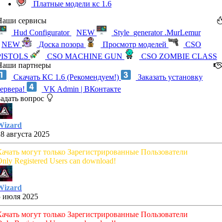
Платные модели кс 1.6
Наши сервисы
Hud Configurator
NEW
Style_generator .MurLemur
NEW
Доска позора
Просмотр моделей
CSO
PISTOLS
CSO MACHINE GUN
CSO ZOMBIE CLASS
Наши партнеры
Скачать КС 1.6 (Рекомендуем!)
Заказать установку
сервера!
VK Admin | ВКонтакте
Задать вопрос
Wizard
28 августа 2025
Качать могут только Зарегистрированные Пользователи
nly Registered Users can download!
Wizard
5 июля 2025
Качать могут только Зарегистрированные Пользователи