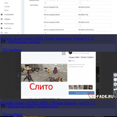
Движок мониторинга GMS (Game Monitoring System) [1.1]
WEB Скрипты + шаблоны
Подробнее
Готовый сервер «FTTB CSDM + Пушки Лазеры» для CS 1.6
Плагины для [CSDM]
/
Готовые сервера
Подробнее