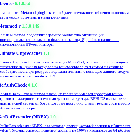
Revoice
0.1.0.34
evoice - это Metamod plugin, который дает возможность общения голосовым
атом между non-steam и steam клиентами.
Metamod-r
1.3.0.149
овый Metamod-r содержит огромное количество оптимизаций
роизводительности и намного более чистый код. Ядро было написано с
спользованием JIT-компилятора.
Ultimate Unprecacher
1.1
ltimate Unprecacher являет плагином для MetaMod, работает он по принципу
тключение не нужных ресурсов на вашем сервере, тем самым вы сможете
свободить места для ресурсов под ваши плагины, с помощью данного модуля
ожно избавиться от ошибки 512!
ReAuthCheck
0.1.6
eAuthCheck - это Metamod плагин, который занимается проверкой ваших
гроков на валидность, с помощью данного модуля для REHLDS вы сможете
ащитить свой сервер от ботов, которые постоянно спамят рекламу или просто
абивают слот на сервере!
NetBufExtender (NBEX)
1.0
etBufExtender или NBEX - это метамод-плагин, который расширяет "интернет-
уфер": буферы сервера и клиента(гарантия не 100%). Расширяет до 64 кб. Это