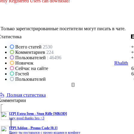
nly Registered Users can download!
Только зарегистрированные посетители могут писать в чате.
Статистика
Всего статей
2530
+
Комментариев
224
+
Пользователей
: 46496
+
Новичок
Rhalith
Сейчас на сайте
6
Гостей
6
Пользователей
[
]
Полная статистика
Комментарии
[ZP] Extra Item - Stun Rifle [MKOD]
very good thanks bro <3
[ZP] Addon - Promo Code [0.1]
Вижу ты постарался с промо кодами в конфиге