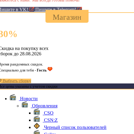
Пишите в VK!
Пишите в Telegram!
Магазин
30
%
Скидка на покупку всех
сборок до 28.08.2026
Время рандомных скидок.
Специально для тебя -
Гость
Выбрать сборку
Все цены указаны с учетом скидки
Новости
Обновления
CSO
CSN:Z
Черный список пользователей