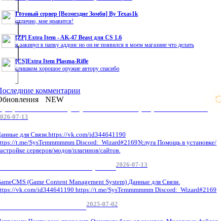
Готовый сервер [Возмездие Зомби] By Texas1k
отлично, мне нравится!
[ZP] Extra Item - AK-47 Beast для CS 1.6
я закинул в папку аддонс но он не появился в моем магазине что делать
[CS]Extra Item Plasma-Rifle
слишком хорошое оружие автору спасибо
Последние комментарии
Обновления
NEW
Профессиональные услуги по CS 1.6 / серверным системам
026-07-13
анные для Связи.https://vk.com/id344641190
ttps://t.me/SysTemmmmmm Discord: Wizard#2169Услуга Помощь в установке/
астройке серверов/модов/плагинов/сайтов.
2026-07-13
GameCMS Установка Настройка
ameCMS (Game Content Management System) Данные для Связи.
ttps://vk.com/id344641190 https://t.me/SysTemmmmmm Discord: Wizard#2169
2025-07-02
Обнова Фиксы на сайте.