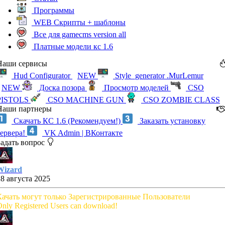
Программы
WEB Скрипты + шаблоны
Все для gamecms version all
Платные модели кс 1.6
Наши сервисы
Hud Configurator
NEW
Style_generator .MurLemur
NEW
Доска позора
Просмотр моделей
CSO
PISTOLS
CSO MACHINE GUN
CSO ZOMBIE CLASS
Наши партнеры
Скачать КС 1.6 (Рекомендуем!)
Заказать установку
сервера!
VK Admin | ВКонтакте
Задать вопрос
Wizard
28 августа 2025
Качать могут только Зарегистрированные Пользователи
nly Registered Users can download!