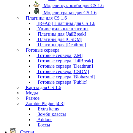
Модели рук зомби для CS 1.6
Модели гранат для CS 1.6
Плагины для CS 1.6
[ReApi] Плагины для CS 1.6
Универсальные плагины
Плагины для [JailBreak]
Плагины для [CSDM]
Плагины для [Deathrun]
Готовые сервера
Готовые сервера [ZM]
Готовые сервера [JailBreak]
Готовые сервера [Deathrun]
Готовые сервера [CSDM]
Готовые сервера [Biohazard]
Готовые сервера [Public]
Карты для CS 1.6
Моды
Разное
Zombie Plague [4.3]
Extra items
Зомби классы
Addons
Боссы
Статьи