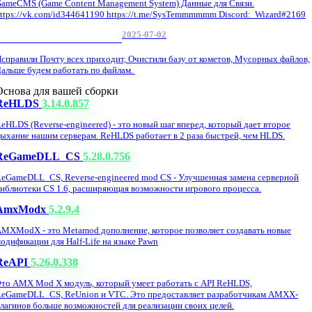
ameCMS (Game Content Management System) Данные для Связи.
ttps://vk.com/id344641190 https://t.me/SysTemmmmmm Discord: Wizard#2169
2025-07-02
Обнова Фиксы на сайте.
справили Почту всех приходит, Очистили базу от кометов, Мусорных файлов,
альше будем работать по файлам.
Основа для вашей сборки
ReHLDS
3.14.0.857
eHLDS (Reverse-engineered) - это новый шаг вперед, который дает второе
ыхание нашим серверам. ReHLDS работает в 2 раза быстрей, чем HLDS.
ReGameDLL_CS
5.28.0.756
eGameDLL_CS, Reverse-engineered mod CS - Улучшенная замена серверной
иблиотеки CS 1.6, расширяющая возможности игрового процесса.
AmxModx
5.2.9.4
MXModX - это Metamod дополнение, которое позволяет создавать новые
одификации для Half-Life на языке Pawn
ReAPI
5.26.0.338
то AMX Mod X модуль, который умеет работать с API ReHLDS,
eGameDLL_CS, ReUnion и VTC. Это предоставляет разработчикам AMXX-
лагинов больше возможностей для реализации своих целей.