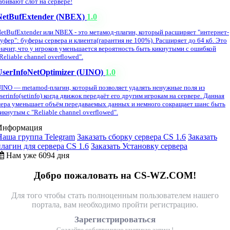
абивают слот на сервере!
NetBufExtender (NBEX)
1.0
etBufExtender или NBEX - это метамод-плагин, который расширяет "интернет-
уфер": буферы сервера и клиента(гарантия не 100%). Расширяет до 64 кб. Это
начит, что у игроков уменьшается вероятность быть кикнутыми с ошибкой
Reliable channel overflowed".
UserInfoNetOptimizer (UINO)
1.0
INO — metamod-плагин, который позволяет удалять ненужные поля из
serinfo(setinfo) когда движок передаёт его другим игрокам на сервере. Данная
ера уменьшает объём передаваемых данных и немного сокращает шанс быть
икнутым с "Reliable channel overflowed".
Информация
Наша группа Telegram
Заказать сборку сервера CS 1.6
Заказать
плагин для сервера CS 1.6
Заказать Установку сервера
Нам уже 6094 дня
Добро пожаловать на CS-WZ.COM!
Для того чтобы стать полноценным пользователем нашего
портала, вам необходимо пройти регистрацию.
Зарегистрироваться
Создайте собственную учетную запись!