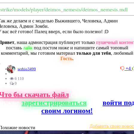
cstrike/models/player/deimos_nemesis/deimos_nemesis.mdl
Так же делаем и с моделью Выжившего, Человека, Админ
Человека, Админ Зомби.
У вас всё готово! Палец вверх, если было полезно! :D
Привет
, наша адмнистрация публикует только
пушечный контен
поставь
лайк
под постом ниже и напишите самый топовый
комментарий, мы готовим материал
только для тебя
, любимый
Гость
.
0
+4
serhio3499
6 110
0
Что бы скачать файл
с нашего сайта, ва
нужно
зарегистрироваться
или
войти по
своим логином!
Добавить свою новос
Похожие новости