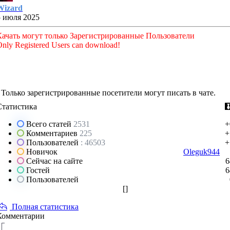
Wizard
5 июля 2025
Качать могут только Зарегистрированные Пользователи
nly Registered Users can download!
Только зарегистрированные посетители могут писать в чате.
Статистика
Всего статей
2531
+
Комментариев
225
+
Пользователей
: 46503
+
Новичок
Oleguk944
Сейчас на сайте
6
Гостей
6
Пользователей
[
]
Полная статистика
Комментарии