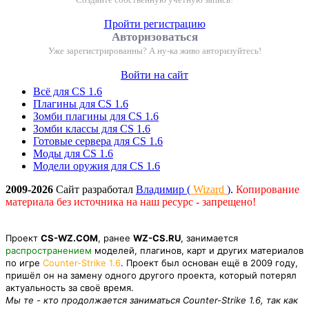
Пройти регистрацию
Авторизоваться
Уже зарегистрированны? А ну-ка живо авторизуйтесь!
Войти на сайт
Всё для CS 1.6
Плагины для CS 1.6
Зомби плагины для CS 1.6
Зомби классы для CS 1.6
Готовые сервера для CS 1.6
Моды для CS 1.6
Модели оружия для CS 1.6
2009-2026
Сайт разработал
Владимир (
Wizard
)
.
Копирование
материала без источника на наш ресурс - запрещено!
Проект
CS-WZ.COM
, ранее
WZ-CS.RU
, занимается
распространением
моделей, плагинов, карт и других материалов
по игре
Counter-Strike 1.6
. Проект был основан ещё в 2009 году,
пришёл он на замену одного другого проекта, который потерял
актуальность за своё время.
Мы те - кто продолжается заниматься Counter-Strike 1.6, так как