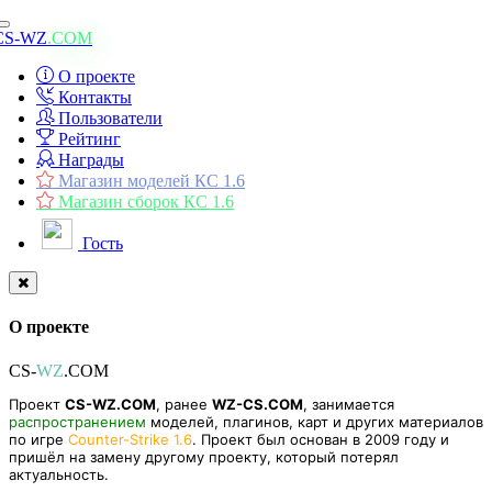
Toggle
CS-WZ
.COM
navigation
О проекте
Контакты
Пользователи
Рейтинг
Награды
Магазин моделей КС 1.6
Магазин сборок КС 1.6
Гость
О проекте
CS-
WZ
.COM
Проект
CS-WZ.COM
, ранее
WZ-CS.COM
, занимается
распространением
моделей, плагинов, карт и других материалов
по игре
Counter-Strike 1.6
. Проект был основан в 2009 году и
пришёл на замену другому проекту, который потерял
актуальность.