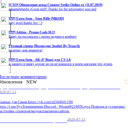
[CSO] Обновление игры Counter Strike Online от (11.07.2019)
adaadadghavbt «Great stuff! Thanks for the informative post and
[ZP] Extra Item - Stun Rifle [MKOD]
very good thanks bro <3
[ZP] Addon - Promo Code [0.1]
Вижу ты постарался с промо кодами в конфиге
Готовый сервер [Возмездие Зомби] By Texas1k
отлично, мне нравится!
[ZP] Extra Item - AK-47 Beast для CS 1.6
я закинул в папку аддонс но он не появился в моем магазине что делать
Последние комментарии
Обновления
NEW
Профессиональные услуги по CS 1.6 / серверным системам
026-07-13
анные для Связи.https://vk.com/id344641190
ttps://t.me/SysTemmmmmm Discord: Wizard#2169Услуга Помощь в установке/
астройке серверов/модов/плагинов/сайтов.
2026-07-13
GameCMS Установка Настройка