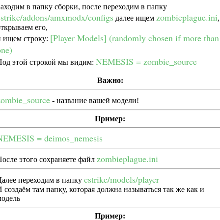
Заходим в папку сборки, после переходим в папку
cstrike/addons/amxmodx/configs
zombieplague.ini
далее ищем
,
открываем его,
[Player Models] (randomly chosen if more than
и ищем строку:
one)
NEMESIS = zombie_source
Под этой строкой мы видим:
Важно:
zombie_source
- название вашей модели!
Пример:
NEMESIS = deimos_nemesis
zombieplague.ini
После этого сохраняете файл
cstrike/models/player
Далее переходим в папку
И создаём там папку, которая должна называться так же как и
модель
Пример: