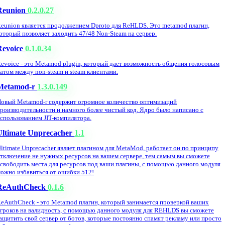
Reunion
0.2.0.27
eunion является продолжением Dproto для ReHLDS. Это metamod плагин,
оторый позволяет заходить 47/48 Non-Steam на сервер.
Revoice
0.1.0.34
evoice - это Metamod plugin, который дает возможность общения голосовым
атом между non-steam и steam клиентами.
Metamod-r
1.3.0.149
овый Metamod-r содержит огромное количество оптимизаций
роизводительности и намного более чистый код. Ядро было написано с
спользованием JIT-компилятора.
Ultimate Unprecacher
1.1
ltimate Unprecacher являет плагином для MetaMod, работает он по принципу
тключение не нужных ресурсов на вашем сервере, тем самым вы сможете
свободить места для ресурсов под ваши плагины, с помощью данного модуля
ожно избавиться от ошибки 512!
ReAuthCheck
0.1.6
eAuthCheck - это Metamod плагин, который занимается проверкой ваших
гроков на валидность, с помощью данного модуля для REHLDS вы сможете
ащитить свой сервер от ботов, которые постоянно спамят рекламу или просто