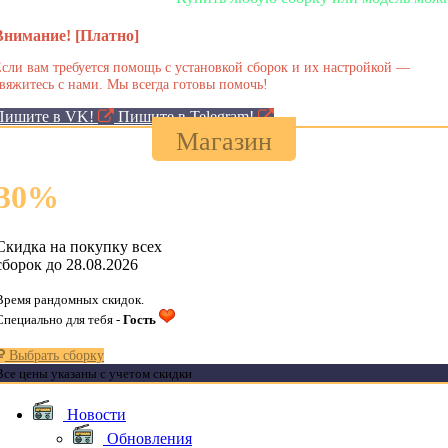
Внимание! [Платно]
сли вам требуется помощь с установкой сборок и их настройкой —
вяжитесь с нами. Мы всегда готовы помочь!
Пишите в VK!
Пишите в Telegram!
Магазин
30
%
Скидка на покупку всех
сборок до 28.08.2026
Время рандомных скидок.
Специально для тебя -
Гость
Выбрать сборку
Все цены указаны с учетом скидки
Новости
Обновления