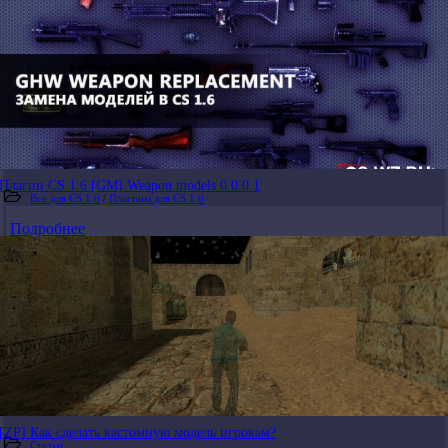
Плагин CS 1.6 [GM] Weapon models 0.0.0.1
Все для CS 1.6
/
Плагины для CS 1.6
Подробнее
[ZP] Как сделать кастомную модель игрокам?
Статьи