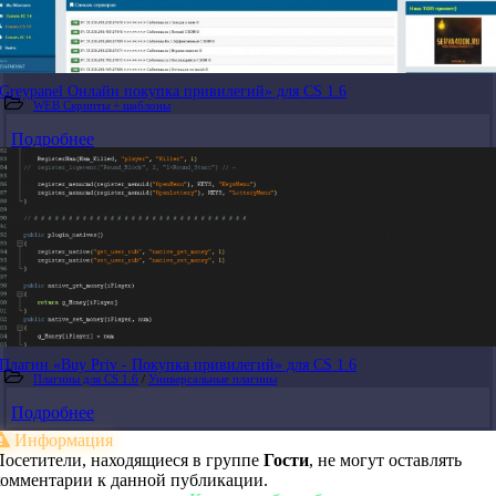
Greypanel Онлайн покупка привилегий» для CS 1.6
WEB Скрипты + шаблоны
Подробнее
Плагин «Buy Priv - Покупка привилегий» для CS 1.6
Плагины для CS 1.6
/
Универсальные плагины
Подробнее
Информация
Посетители, находящиеся в группе
Гости
, не могут оставлять
комментарии к данной публикации.