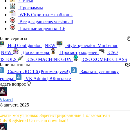
Статьи
Программы
WEB Скрипты + шаблоны
Все для gamecms version all
Платные модели кс 1.6
Наши сервисы
Hud Configurator
NEW
Style_generator .MurLemur
NEW
Доска позора
Просмотр моделей
CSO
PISTOLS
CSO MACHINE GUN
CSO ZOMBIE CLASS
Наши партнеры
Скачать КС 1.6 (Рекомендуем!)
Заказать установку
сервера!
VK Admin | ВКонтакте
Задать вопрос
Wizard
28 августа 2025
Качать могут только Зарегистрированные Пользователи
nly Registered Users can download!