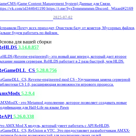
ameCMS (Game Content Management System) Данные для Связи.
ttps://vk.com/id344641190 https://t.me/SysTemmmmmm Discord: Wizard#2169
2025-07-02
Обнова Фиксы на сайте.
справили Почту всех приходит, Очистили базу от кометов, Мусорных файлов,
альше будем работать по файлам.
Основа для вашей сборки
ReHLDS
3.14.0.857
eHLDS (Reverse-engineered) - это новый шаг вперед, который дает второе
ыхание нашим серверам. ReHLDS работает в 2 раза быстрей, чем HLDS.
ReGameDLL_CS
5.28.0.756
eGameDLL_CS, Reverse-engineered mod CS - Улучшенная замена серверной
иблиотеки CS 1.6, расширяющая возможности игрового процесса.
AmxModx
5.2.9.4
MXModX - это Metamod дополнение, которое позволяет создавать новые
одификации для Half-Life на языке Pawn
ReAPI
5.26.0.338
то AMX Mod X модуль, который умеет работать с API ReHLDS,
eGameDLL_CS, ReUnion и VTC. Это предоставляет разработчикам AMXX-
лагинов больше возможностей для реализации своих целей.