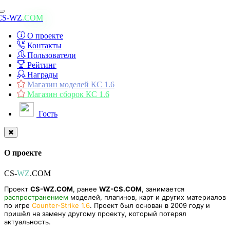
Toggle
CS-WZ
.COM
navigation
О проекте
Контакты
Пользователи
Рейтинг
Награды
Магазин моделей КС 1.6
Магазин сборок КС 1.6
Гость
О проекте
CS-
WZ
.COM
Проект
CS-WZ.COM
, ранее
WZ-CS.COM
, занимается
распространением
моделей, плагинов, карт и других материалов
по игре
Counter-Strike 1.6
. Проект был основан в 2009 году и
пришёл на замену другому проекту, который потерял
актуальность.