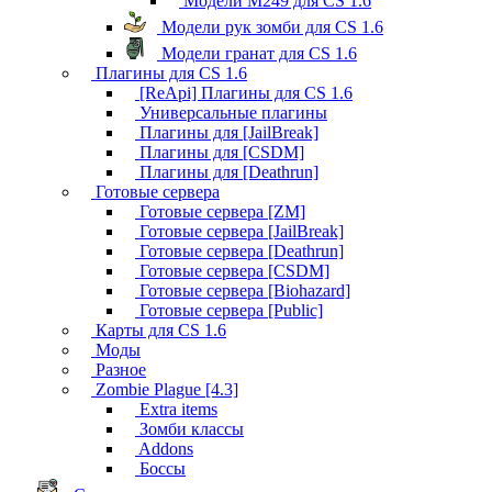
Модели M249 для CS 1.6
Модели рук зомби для CS 1.6
Модели гранат для CS 1.6
Плагины для CS 1.6
[ReApi] Плагины для CS 1.6
Универсальные плагины
Плагины для [JailBreak]
Плагины для [CSDM]
Плагины для [Deathrun]
Готовые сервера
Готовые сервера [ZM]
Готовые сервера [JailBreak]
Готовые сервера [Deathrun]
Готовые сервера [CSDM]
Готовые сервера [Biohazard]
Готовые сервера [Public]
Карты для CS 1.6
Моды
Разное
Zombie Plague [4.3]
Extra items
Зомби классы
Addons
Боссы