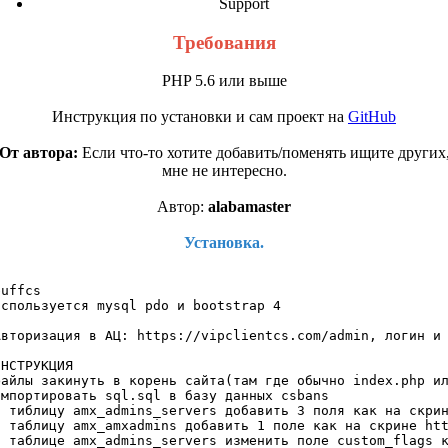
Support
Требования
PHP 5.6 или выше
Инструкция по установки и сам проект на
GitHub
От автора:
Если что-то хотите добавить/поменять ищите других
мне не интересно.
Автор:
alabamaster
Установка.
uffcs

Используется mysql pdo и bootstrap 4

Авторизация в АЦ: https://vipclientcs.com/admin, логин и 
ИНСТРУКЦИЯ

файлы закинуть в корень сайта(там где обычно index.php ил
импортировать sql.sql в базу данных csbans

в тиблицу amx_admins_servers добавить 3 поля как на скрин
в таблицу amx_amxadmins добавить 1 поле как на скрине htt
в таблице amx_admins_servers изменить поле custom_flags к