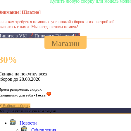
Купить любую сборку или модель можно у нас 
Внимание! [Платно]
сли вам требуется помощь с установкой сборок и их настройкой —
вяжитесь с нами. Мы всегда готовы помочь!
Пишите в VK!
Пишите в Telegram!
Магазин
30
%
Скидка на покупку всех
сборок до 28.08.2026
Время рандомных скидок.
Специально для тебя -
Гость
Выбрать сборку
Все цены указаны с учетом скидки
Новости
Обновления