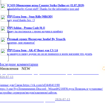
[CSO] Обновление игры Counter Strike Online от (11.07.2019)
adaadadghavbt «Great stuff! Thanks for the informative post and
[ZP] Extra Item - Stun Rifle [MKOD]
very good thanks bro <3
[ZP] Addon - Promo Code [0.1]
Вижу ты постарался с промо кодами в конфиге
Готовый сервер [Возмездие Зомби] By Texas1k
отлично, мне нравится!
[ZP] Extra Item - AK-47 Beast для CS 1.6
я закинул в папку аддонс но он не появился в моем магазине что делать
Последние комментарии
Обновления
NEW
Профессиональные услуги по CS 1.6 / серверным системам
026-07-13
анные для Связи.https://vk.com/id344641190
ttps://t.me/SysTemmmmmm Discord: Wizard#2169Услуга Помощь в установке/
астройке серверов/модов/плагинов/сайтов.
2026-07-13
GameCMS Установка Настройка