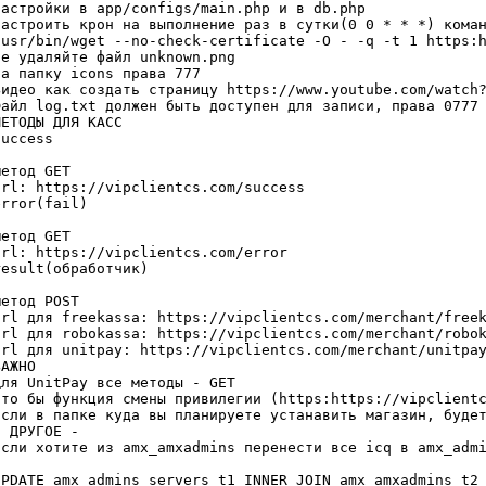
настройки в app/configs/main.php и в db.php

настроить крон на выполнение раз в сутки(0 0 * * *) коман
/usr/bin/wget --no-check-certificate -O - -q -t 1 https:h
не удаляйте файл unknown.png

на папку icons права 777

Видео как создать страницу https://www.youtube.com/watch?
Файл log.txt должен быть доступен для записи, права 0777

МЕТОДЫ ДЛЯ КАСС

uccess

метод GET

url: https://vipclientcs.com/success

error(fail)

метод GET

url: https://vipclientcs.com/error

result(обработчик)

метод POST

url для freekassa: https://vipclientcs.com/merchant/freek
url для robokassa: https://vipclientcs.com/merchant/robok
url для unitpay: https://vipclientcs.com/merchant/unitpay
АЖНО

Для UnitPay все методы - GET

Что бы функция смены привилегии (https:https://vipclientc
Если в папке куда вы планируете устанавить магазин, будет
- ДРУГОЕ -

Если хотите из amx_amxadmins перенести все icq в amx_admi
UPDATE amx_admins_servers t1 INNER JOIN amx_amxadmins t2