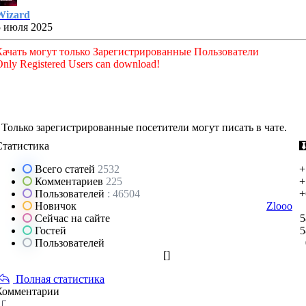
Wizard
5 июля 2025
Качать могут только Зарегистрированные Пользователи
nly Registered Users can download!
Только зарегистрированные посетители могут писать в чате.
Статистика
Всего статей
2532
+
Комментариев
225
+
Пользователей
: 46504
+
Новичок
Zlooo
Сейчас на сайте
5
Гостей
5
Пользователей
[
]
Полная статистика
Комментарии