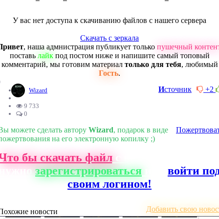
У вас нет доступа к скачиванию файлов с нашего сервера
Скачать с зеркала
Привет
, наша адмнистрация публикует только
пушечный контен
поставь
лайк
под постом ниже и напишите самый топовый
комментарий, мы готовим материал
только для тебя
, любимый
Гость
.
0
И
сточник
+2
Wizard
9 733
0
Вы можете сделать автору
Wizard
, подарок в виде
Пожертвова
пожертвования на его электронную копилку ;)
Что бы скачать файл
с нашего сайта, ва
нужно
зарегистрироваться
или
войти по
своим логином!
Добавить свою новос
Похожие новости