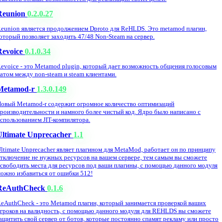
Reunion
0.2.0.27
eunion является продолжением Dproto для ReHLDS. Это metamod плагин,
оторый позволяет заходить 47/48 Non-Steam на сервер.
Revoice
0.1.0.34
evoice - это Metamod plugin, который дает возможность общения голосовым
атом между non-steam и steam клиентами.
Metamod-r
1.3.0.149
овый Metamod-r содержит огромное количество оптимизаций
роизводительности и намного более чистый код. Ядро было написано с
спользованием JIT-компилятора.
Ultimate Unprecacher
1.1
ltimate Unprecacher являет плагином для MetaMod, работает он по принципу
тключение не нужных ресурсов на вашем сервере, тем самым вы сможете
свободить места для ресурсов под ваши плагины, с помощью данного модуля
ожно избавиться от ошибки 512!
ReAuthCheck
0.1.6
eAuthCheck - это Metamod плагин, который занимается проверкой ваших
гроков на валидность, с помощью данного модуля для REHLDS вы сможете
ащитить свой сервер от ботов, которые постоянно спамят рекламу или просто