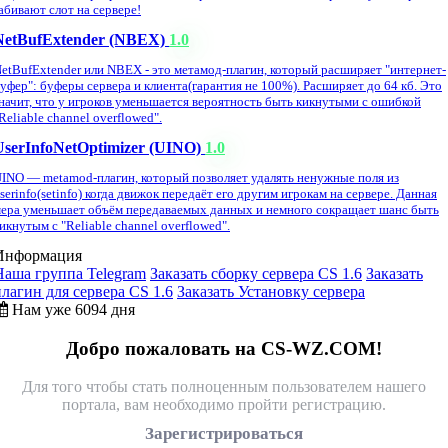
абивают слот на сервере!
NetBufExtender (NBEX)
1.0
etBufExtender или NBEX - это метамод-плагин, который расширяет "интернет-
уфер": буферы сервера и клиента(гарантия не 100%). Расширяет до 64 кб. Это
начит, что у игроков уменьшается вероятность быть кикнутыми с ошибкой
Reliable channel overflowed".
UserInfoNetOptimizer (UINO)
1.0
INO — metamod-плагин, который позволяет удалять ненужные поля из
serinfo(setinfo) когда движок передаёт его другим игрокам на сервере. Данная
ера уменьшает объём передаваемых данных и немного сокращает шанс быть
икнутым с "Reliable channel overflowed".
Информация
Наша группа Telegram
Заказать сборку сервера CS 1.6
Заказать
плагин для сервера CS 1.6
Заказать Установку сервера
Нам уже 6094 дня
Добро пожаловать на CS-WZ.COM!
Для того чтобы стать полноценным пользователем нашего
портала, вам необходимо пройти регистрацию.
Зарегистрироваться