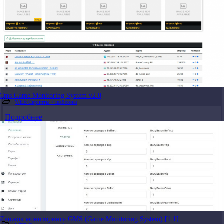
Cms Game Monitoring System v2.0
WEB Скрипты + шаблоны
Подробнее
Движок мониторинга GMS (Game Monitoring System) [1.1]