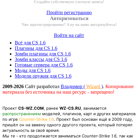
Создайте собственную учетную запись!
Пройти регистрацию
Авторизоваться
Уже зарегистрированны? А ну-ка живо авторизуйтесь!
Войти на сайт
Всё для CS 1.6
Плагины для CS 1.6
Зомби плагины для CS 1.6
Зомби классы для CS 1.6
Готовые сервера для CS 1.6
Моды для CS 1.6
Модели оружия для CS 1.6
2009-2026
Сайт разработал
Владимир (
Wizard
)
.
Копирование
материала без источника на наш ресурс - запрещено!
Проект
CS-WZ.COM
, ранее
WZ-CS.RU
, занимается
распространением
моделей, плагинов, карт и других материалов
по игре
Counter-Strike 1.6
. Проект был основан ещё в 2009 году,
пришёл он на замену одного другого проекта, который потерял
актуальность за своё время.
Мы те - кто продолжается заниматься Counter-Strike 1.6, так как