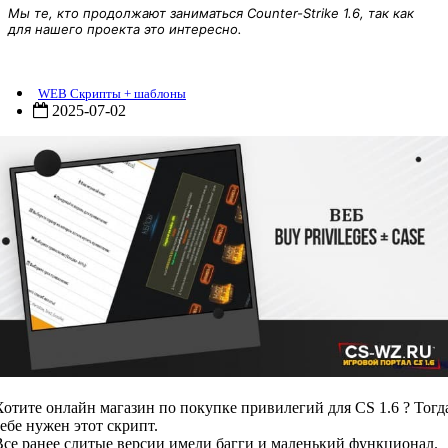
Мы те, кто продолжают заниматься Counter-Strike 1.6, так как
для нашего проекта это интересно.
Скрипт [продажи привилегий] «Buy Privileges + Case» для CS 1.6
WEB Скрипты + шаблоны
2025-07-02
Хотите онлайн магазин по покупке привилегий для CS 1.6 ? Тогд
тебе нужен этот скрипт.
Все ранее слитые версии имели багги и маленький функционал.