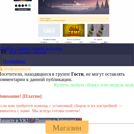
OverCS - Скрипт онлайн магазина
WEB Скрипты + шаблоны
Подробнее
Информация
Посетители, находящиеся в группе
Гости
, не могут оставлять
комментарии к данной публикации.
Купить любую сборку или модель можно у 
Внимание! [Платно]
сли вам требуется помощь с установкой сборок и их настройкой —
вяжитесь с нами. Мы всегда готовы помочь!
Пишите в VK!
Пишите в Telegram!
Магазин