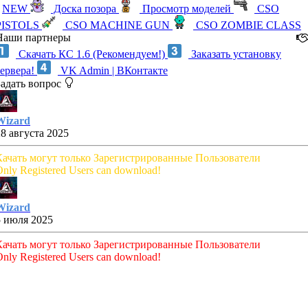
NEW
Доска позора
Просмотр моделей
CSO
PISTOLS
CSO MACHINE GUN
CSO ZOMBIE CLASS
Наши партнеры
Скачать КС 1.6 (Рекомендуем!)
Заказать установку
сервера!
VK Admin | ВКонтакте
Задать вопрос
Wizard
28 августа 2025
Качать могут только Зарегистрированные Пользователи
nly Registered Users can download!
Wizard
5 июля 2025
Качать могут только Зарегистрированные Пользователи
nly Registered Users can download!