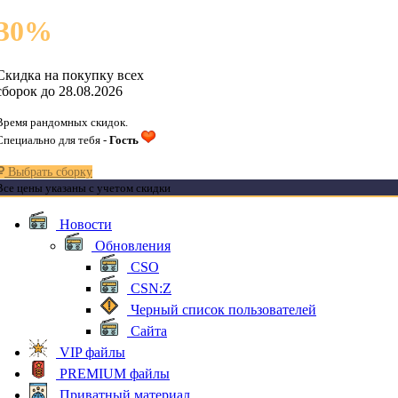
30
%
Скидка на покупку всех
сборок до 28.08.2026
Время рандомных скидок.
Специально для тебя -
Гость
Выбрать сборку
Все цены указаны с учетом скидки
Новости
Обновления
CSO
CSN:Z
Черный список пользователей
Сайта
VIP файлы
PREMIUM файлы
Приватный материал