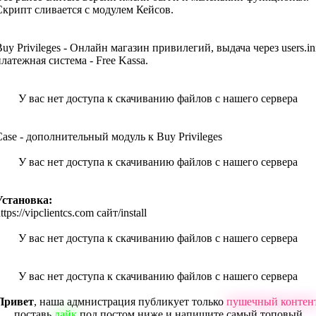
Скрипт сливается с модулем Кейсов.
uy Privileges - Онлайн магазин привилегий, выдача через users.in
латежная система - Free Kassa.
У вас нет доступа к скачиванию файлов с нашего сервера
Case - дополнительный модуль к Buy Privileges
У вас нет доступа к скачиванию файлов с нашего сервера
Установка:
ttps://vipclientcs.com сайт/install
У вас нет доступа к скачиванию файлов с нашего сервера
У вас нет доступа к скачиванию файлов с нашего сервера
Привет
, наша адмнистрация публикует только
пушечный контен
поставь
лайк
под постом ниже и напишите самый топовый