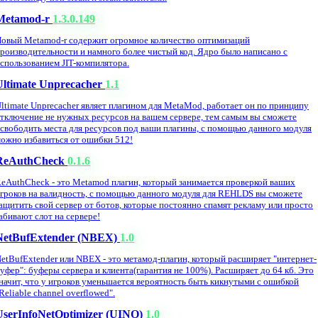
Metamod-r
1.3.0.149
овый Metamod-r содержит огромное количество оптимизаций
роизводительности и намного более чистый код. Ядро было написано с
спользованием JIT-компилятора.
Ultimate Unprecacher
1.1
ltimate Unprecacher являет плагином для MetaMod, работает он по принципу
тключение не нужных ресурсов на вашем сервере, тем самым вы сможете
свободить места для ресурсов под ваши плагины, с помощью данного модуля
ожно избавиться от ошибки 512!
ReAuthCheck
0.1.6
eAuthCheck - это Metamod плагин, который занимается проверкой ваших
гроков на валидность, с помощью данного модуля для REHLDS вы сможете
ащитить свой сервер от ботов, которые постоянно спамят рекламу или просто
абивают слот на сервере!
NetBufExtender (NBEX)
1.0
etBufExtender или NBEX - это метамод-плагин, который расширяет "интернет-
уфер": буферы сервера и клиента(гарантия не 100%). Расширяет до 64 кб. Это
начит, что у игроков уменьшается вероятность быть кикнутыми с ошибкой
Reliable channel overflowed".
UserInfoNetOptimizer (UINO)
1.0