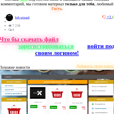
комментарий, мы готовим материал
только для тебя
, любимый
Гость
.
0
+1
brb.wizard
7 238
0
Что бы скачать файл
с нашего сайта, ва
нужно
зарегистрироваться
или
войти по
своим логином!
Добавить свою новос
Похожие новости