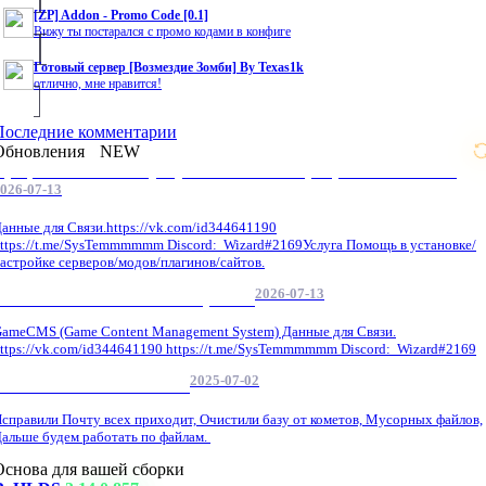
[ZP] Addon - Promo Code [0.1]
Вижу ты постарался с промо кодами в конфиге
Готовый сервер [Возмездие Зомби] By Texas1k
отлично, мне нравится!
Последние комментарии
Обновления
NEW
Профессиональные услуги по CS 1.6 / серверным системам
026-07-13
анные для Связи.https://vk.com/id344641190
ttps://t.me/SysTemmmmmm Discord: Wizard#2169Услуга Помощь в установке/
астройке серверов/модов/плагинов/сайтов.
2026-07-13
GameCMS Установка Настройка
ameCMS (Game Content Management System) Данные для Связи.
ttps://vk.com/id344641190 https://t.me/SysTemmmmmm Discord: Wizard#2169
2025-07-02
Обнова Фиксы на сайте.
справили Почту всех приходит, Очистили базу от кометов, Мусорных файлов,
альше будем работать по файлам.
Основа для вашей сборки