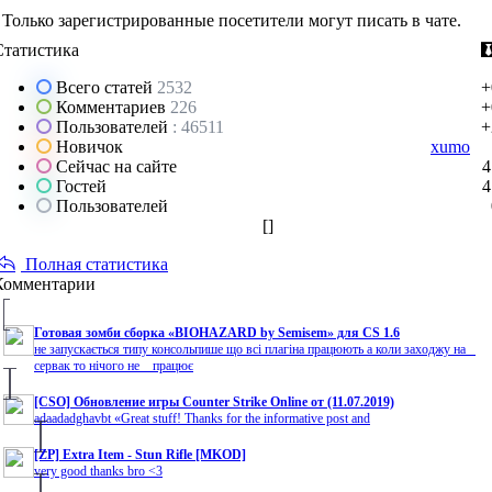
Только зарегистрированные посетители могут писать в чате.
Статистика
Всего статей
2532
+
Комментариев
226
+
Пользователей
: 46511
+
Новичок
xumo
Сейчас на сайте
4
Гостей
4
Пользователей
[
]
Полная статистика
Комментарии
Готовая зомби сборка «BIOHAZARD by Semisem» для CS 1.6
не запускається типу консольпише що всі плагіна працюють а коли заходжу на
сервак то нічого не працює
[CSO] Обновление игры Counter Strike Online от (11.07.2019)
adaadadghavbt «Great stuff! Thanks for the informative post and
[ZP] Extra Item - Stun Rifle [MKOD]
very good thanks bro <3