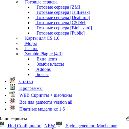
Готовые сервера
Готовые сервера [ZM]
Готовые сервера [JailBreak]
Готовые сервера [Deathrun]
Готовые сервера [CSDM]
Готовые сервера [Biohazard]
Готовые сервера [Public]
Карты для CS 1.6
Моды
Разное
Zombie Plague [4.3]
Extra items
Зомби классы
Addons
Боссы
Статьи
Программы
WEB Скрипты + шаблоны
Все для gamecms version all
Платные модели кс 1.6
Наши сервисы
Hud Configurator
NEW
Style_generator .MurLemur