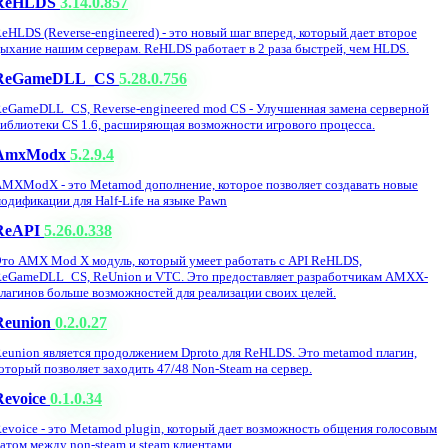
ReHLDS
3.14.0.857
eHLDS (Reverse-engineered) - это новый шаг вперед, который дает второе
ыхание нашим серверам. ReHLDS работает в 2 раза быстрей, чем HLDS.
ReGameDLL_CS
5.28.0.756
eGameDLL_CS, Reverse-engineered mod CS - Улучшенная замена серверной
иблиотеки CS 1.6, расширяющая возможности игрового процесса.
AmxModx
5.2.9.4
MXModX - это Metamod дополнение, которое позволяет создавать новые
одификации для Half-Life на языке Pawn
ReAPI
5.26.0.338
то AMX Mod X модуль, который умеет работать с API ReHLDS,
eGameDLL_CS, ReUnion и VTC. Это предоставляет разработчикам AMXX-
лагинов больше возможностей для реализации своих целей.
Reunion
0.2.0.27
eunion является продолжением Dproto для ReHLDS. Это metamod плагин,
оторый позволяет заходить 47/48 Non-Steam на сервер.
Revoice
0.1.0.34
evoice - это Metamod plugin, который дает возможность общения голосовым
атом между non-steam и steam клиентами.