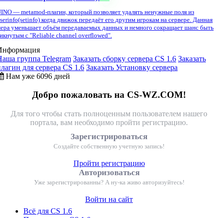
INO — metamod-плагин, который позволяет удалять ненужные поля из
serinfo(setinfo) когда движок передаёт его другим игрокам на сервере. Данная
ера уменьшает объём передаваемых данных и немного сокращает шанс быть
икнутым с "Reliable channel overflowed".
Информация
Наша группа Telegram
Заказать сборку сервера CS 1.6
Заказать
плагин для сервера CS 1.6
Заказать Установку сервера
Нам уже 6096 дней
Добро пожаловать на CS-WZ.COM!
Для того чтобы стать полноценным пользователем нашего
портала, вам необходимо пройти регистрацию.
Зарегистрироваться
Создайте собственную учетную запись!
Пройти регистрацию
Авторизоваться
Уже зарегистрированны? А ну-ка живо авторизуйтесь!
Войти на сайт
Всё для CS 1.6