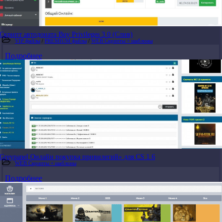
Скрипт автодоната Buy Privileges 3.0 (Слив)
VIP файлы
/
PREMIUM файлы
/
WEB Скрипты + шаблоны
Подробнее
Greypanel Онлайн покупка привилегий» для CS 1.6
WEB Скрипты + шаблоны
Подробнее