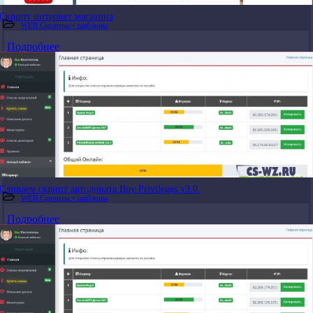
Скрипт интернет магазина
WEB Скрипты + шаблоны
Подробнее
Сливаем скрипт автодоната Buy Privileges v3.0.
WEB Скрипты + шаблоны
Подробнее