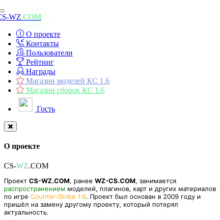
Toggle
CS-WZ
.COM
navigation
О проекте
Контакты
Пользователи
Рейтинг
Награды
Магазин моделей КС 1.6
Магазин сборок КС 1.6
Гость
О проекте
CS-
WZ
.COM
Проект
CS-WZ.COM
, ранее
WZ-CS.COM
, занимается
распространением
моделей, плагинов, карт и других материалов
по игре
Counter-Strike 1.6
. Проект был основан в 2009 году и
пришёл на замену другому проекту, который потерял
актуальность.