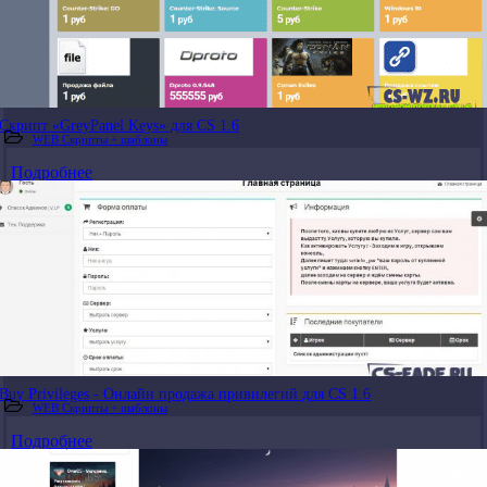
Скрипт «GreyPanel Keys» для CS 1.6
WEB Скрипты + шаблоны
Подробнее
Buy Privileges - Онлайн продажа привилегий для CS 1.6
WEB Скрипты + шаблоны
Подробнее