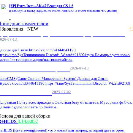
[ZP] Extra Item - AK-47 Beast для CS 1.6
я закинул в папку аддонс но он не появился в моем магазине что делать
Последние комментарии
Обновления
NEW
Профессиональные услуги по CS 1.6 / серверным системам
026-07-13
анные для Связи.https://vk.com/id344641190
ttps://t.me/SysTemmmmmm Discord: Wizard#2169Услуга Помощь в установке/
астройке серверов/модов/плагинов/сайтов.
2026-07-13
GameCMS Установка Настройка
ameCMS (Game Content Management System) Данные для Связи.
ttps://vk.com/id344641190 https://t.me/SysTemmmmmm Discord: Wizard#2169
2025-07-02
Обнова Фиксы на сайте.
справили Почту всех приходит, Очистили базу от кометов, Мусорных файлов,
альше будем работать по файлам.
Основа для вашей сборки
ReHLDS
3.14.0.857
eHLDS (Reverse-engineered) - это новый шаг вперед, который дает второе