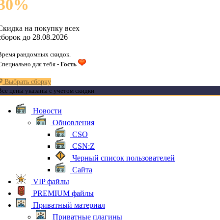
30
%
Скидка на покупку всех
сборок до 28.08.2026
Время рандомных скидок.
Специально для тебя -
Гость
Выбрать сборку
Все цены указаны с учетом скидки
Новости
Обновления
CSO
CSN:Z
Черный список пользователей
Сайта
VIP файлы
PREMIUM файлы
Приватный материал
Приватные плагины