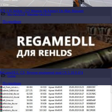
[CS 1.6] Addon - G3 Weapon (&Ammo) On Map Manager
Все для CS 1.6
/
Плагины для CS 1.6
Подробнее
ReGameDLL_CS, Reverse-engineered mod CS 5.18.0.474
Статьи
Подробнее