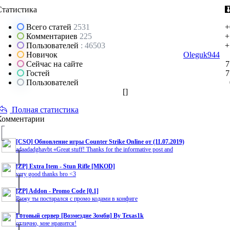
Статистика
Всего статей
2531
+
Комментариев
225
+
Пользователей
: 46503
+
Новичок
Oleguk944
Сейчас на сайте
7
Гостей
7
Пользователей
[
]
Полная статистика
Комментарии
[CSO] Обновление игры Counter Strike Online от (11.07.2019)
adaadadghavbt «Great stuff! Thanks for the informative post and
[ZP] Extra Item - Stun Rifle [MKOD]
very good thanks bro <3
[ZP] Addon - Promo Code [0.1]
Вижу ты постарался с промо кодами в конфиге
Готовый сервер [Возмездие Зомби] By Texas1k
отлично, мне нравится!