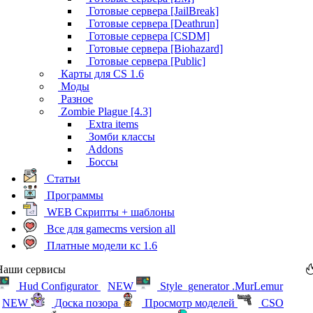
Готовые сервера [JailBreak]
Готовые сервера [Deathrun]
Готовые сервера [CSDM]
Готовые сервера [Biohazard]
Готовые сервера [Public]
Карты для CS 1.6
Моды
Разное
Zombie Plague [4.3]
Extra items
Зомби классы
Addons
Боссы
Статьи
Программы
WEB Скрипты + шаблоны
Все для gamecms version all
Платные модели кс 1.6
Наши сервисы
Hud Configurator
NEW
Style_generator .MurLemur
NEW
Доска позора
Просмотр моделей
CSO