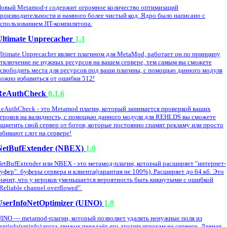
овый Metamod-r содержит огромное количество оптимизаций
роизводительности и намного более чистый код. Ядро было написано с
спользованием JIT-компилятора.
Ultimate Unprecacher
1.1
ltimate Unprecacher являет плагином для MetaMod, работает он по принципу
тключение не нужных ресурсов на вашем сервере, тем самым вы сможете
свободить места для ресурсов под ваши плагины, с помощью данного модуля
ожно избавиться от ошибки 512!
ReAuthCheck
0.1.6
eAuthCheck - это Metamod плагин, который занимается проверкой ваших
гроков на валидность, с помощью данного модуля для REHLDS вы сможете
ащитить свой сервер от ботов, которые постоянно спамят рекламу или просто
абивают слот на сервере!
NetBufExtender (NBEX)
1.0
etBufExtender или NBEX - это метамод-плагин, который расширяет "интернет-
уфер": буферы сервера и клиента(гарантия не 100%). Расширяет до 64 кб. Это
начит, что у игроков уменьшается вероятность быть кикнутыми с ошибкой
Reliable channel overflowed".
UserInfoNetOptimizer (UINO)
1.0
INO — metamod-плагин, который позволяет удалять ненужные поля из
serinfo(setinfo) когда движок передаёт его другим игрокам на сервере. Данная