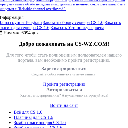
ера уменьшает объём передаваемых данных и немного сокращает шанс быть
икнутым с "Reliable channel overflowed".
Информация
Наша группа Telegram
Заказать сборку сервера CS 1.6
Заказать
плагин для сервера CS 1.6
Заказать Установку сервера
Нам уже 6094 дня
Добро пожаловать на CS-WZ.COM!
Для того чтобы стать полноценным пользователем нашего
портала, вам необходимо пройти регистрацию.
Зарегистрироваться
Создайте собственную учетную запись!
Пройти регистрацию
Авторизоваться
Уже зарегистрированны? А ну-ка живо авторизуйтесь!
Войти на сайт
Всё для CS 1.6
Плагины для CS 1.6
Зомби плагины для CS 1.6
Зомби классы для CS 1.6