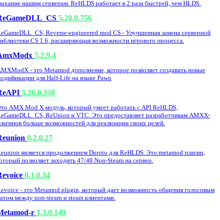
ыхание нашим серверам. ReHLDS работает в 2 раза быстрей, чем HLDS.
ReGameDLL_CS
5.28.0.756
eGameDLL_CS, Reverse-engineered mod CS - Улучшенная замена серверной
иблиотеки CS 1.6, расширяющая возможности игрового процесса.
AmxModx
5.2.9.4
MXModX - это Metamod дополнение, которое позволяет создавать новые
одификации для Half-Life на языке Pawn
ReAPI
5.26.0.338
то AMX Mod X модуль, который умеет работать с API ReHLDS,
eGameDLL_CS, ReUnion и VTC. Это предоставляет разработчикам AMXX-
лагинов больше возможностей для реализации своих целей.
Reunion
0.2.0.27
eunion является продолжением Dproto для ReHLDS. Это metamod плагин,
оторый позволяет заходить 47/48 Non-Steam на сервер.
Revoice
0.1.0.34
evoice - это Metamod plugin, который дает возможность общения голосовым
атом между non-steam и steam клиентами.
Metamod-r
1.3.0.149