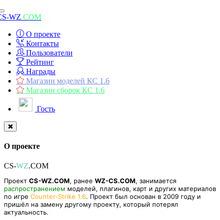
Toggle
CS-WZ
.COM
navigation
О проекте
Контакты
Пользователи
Рейтинг
Награды
Магазин моделей КС 1.6
Магазин сборок КС 1.6
Гость
О проекте
CS-
WZ
.COM
Проект
CS-WZ.COM
, ранее
WZ-CS.COM
, занимается
распространением
моделей, плагинов, карт и других материалов
по игре
Counter-Strike 1.6
. Проект был основан в 2009 году и
пришёл на замену другому проекту, который потерял
актуальность.