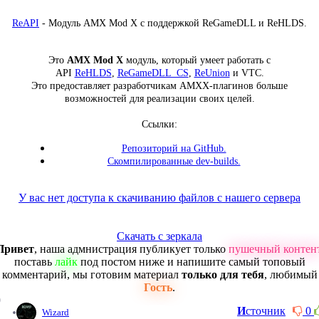
ReAPI
- Модуль AMX Mod X с поддержкой ReGameDLL и ReHLDS.
Это
AMX Mod X
модуль, который умеет работать с
API
ReHLDS
,
ReGameDLL_CS
,
ReUnion
и VTC.
Это предоставляет разработчикам AMXX-плагинов больше
возможностей для реализации своих целей.
Ссылки:
Репозиторий на GitHub.
Скомпилированные dev-builds.
У вас нет доступа к скачиванию файлов с нашего сервера
Скачать с зеркала
Привет
, наша адмнистрация публикует только
пушечный контен
поставь
лайк
под постом ниже и напишите самый топовый
комментарий, мы готовим материал
только для тебя
, любимый
Гость
.
0
И
сточник
0
Wizard