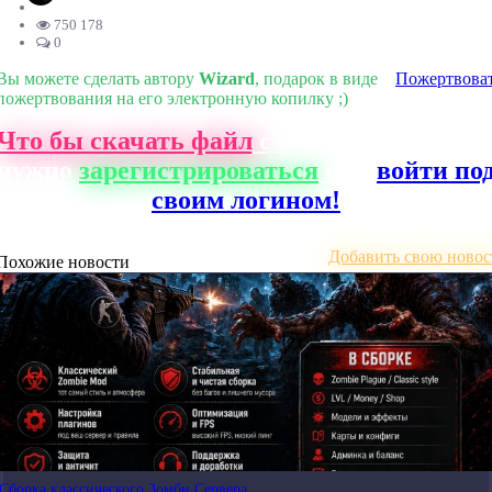
750 178
0
Вы можете сделать автору
Wizard
, подарок в виде
Пожертвова
пожертвования на его электронную копилку ;)
Что бы скачать файл
с нашего сайта, ва
нужно
зарегистрироваться
или
войти по
своим логином!
Добавить свою новос
Похожие новости
Сборка классического Зомби Сервера