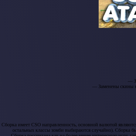
— З
— Заменены скины н
Сборка имеет CSO направленность, основной валютой являются 
остальных классы зомби выбираются случайно). Сборка бы
Сборка рассчитана как на более менее интересную игру, г