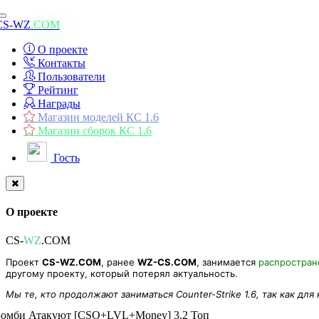
Toggle
CS-WZ
.COM
navigation
О проекте
Контакты
Пользователи
Рейтинг
Награды
Магазин моделей КС 1.6
Магазин сборок КС 1.6
Гость
О проекте
CS-
WZ
.COM
Проект
CS-WZ.COM
, ранее
WZ-CS.COM
, занимается
распростра
другому проекту, который потерял актуальность.
Мы те, кто продолжают заниматься Counter-Strike 1.6, так как для
Зомби Атакуют [CSO+LVL+Money] 3.2 Топ