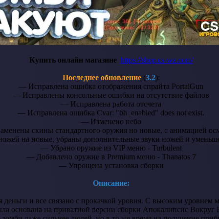
Купить онлайн магазине
https://shop.cs-wz.com/
Последнее обновление
(
3.2
):
— Исправлена ошибка отображения спрайта PortalGun
— Исправлены консольные ошибки на отсутствие файлов
— Исправлена работа отсчета
— Исправлена ошибка Cvar: "bh_enabled" does not exist.
— Изменено небо
аменены скины стандартного оружия но новые, с анимацией ос
ожей на новые, убраны дополнительные звуки ножей и уменьш
— Убрано оружие из VIP меню - Turbulent
— Добавлено оружие в Premium меню - Thanatos 7
— Упрощена установка сборки
Описание:
деньги и все связано с прокачкой уровня. С высоким уровнем 
ла основана на приватной версии сборки Апокалипсис Вокруг Н
де зомби даже сильнее людей, но в то же время на получение пр