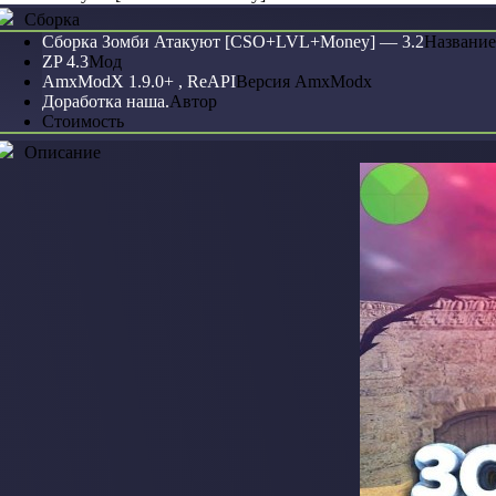
Сборка
Сборка Зомби Атакуют [CSO+LVL+Money] — 3.2
Название
ZP 4.3
Мод
AmxModX 1.9.0+ , ReAPI
Версия AmxModx
Доработка наша.
Автор
Стоимость
Описание