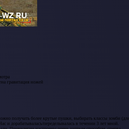
мотра
ена гравитация ножей
можно получать более крутые пушки, выбирать классы зомби (дл
ас и дорабатывалась/переделывалась в течении 3 лет мной.
ибыли. Привилегии настроены очень хитрым способом, сперва