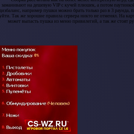
заманивают на дешевую VIP с кучей плюшек, а потом паутинк
дизбаланс, например пушки можно брать только раз в 3 раунда, па
уйти. Так же хорошие правила сервера никто не отменял. На карт
может выпасть пушка из меню привилегий, а так же стоят ру