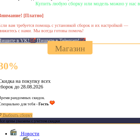
Купить любую сборку или модель можно у нас в магазин
Внимание! [Платно]
сли вам требуется помощь с установкой сборок и их настройкой —
вяжитесь с нами. Мы всегда готовы помочь!
Пишите в VK!
Пишите в Telegram!
Магазин
30
%
Скидка на покупку всех
сборок до 28.08.2026
Время рандомных скидок.
Специально для тебя -
Гость
Выбрать сборку
Все цены указаны с учетом скидки
Новости