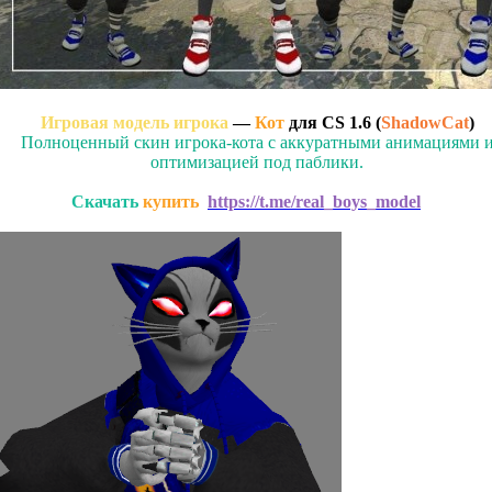
Игровая модель игрока
—
Кот
для CS 1.6 (
ShadowCat
)
Полноценный скин игрока-кота с аккуратными анимациями 
оптимизацией под паблики.
Скачать
купить
https://t.me/real_boys_model