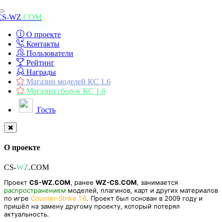
Toggle
CS-WZ
.COM
navigation
О проекте
Контакты
Пользователи
Рейтинг
Награды
Магазин моделей КС 1.6
Магазин сборок КС 1.6
Гость
О проекте
CS-
WZ
.COM
Проект
CS-WZ.COM
, ранее
WZ-CS.COM
, занимается
распространением
моделей, плагинов, карт и других материалов
по игре
Counter-Strike 1.6
. Проект был основан в 2009 году и
пришёл на замену другому проекту, который потерял
актуальность.