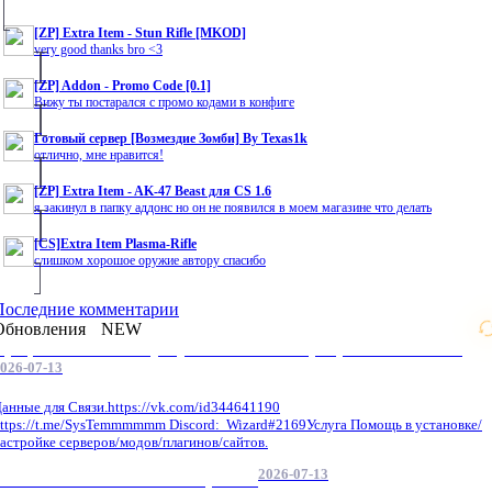
[ZP] Extra Item - Stun Rifle [MKOD]
very good thanks bro <3
[ZP] Addon - Promo Code [0.1]
Вижу ты постарался с промо кодами в конфиге
Готовый сервер [Возмездие Зомби] By Texas1k
отлично, мне нравится!
[ZP] Extra Item - AK-47 Beast для CS 1.6
я закинул в папку аддонс но он не появился в моем магазине что делать
[CS]Extra Item Plasma-Rifle
слишком хорошое оружие автору спасибо
Последние комментарии
Обновления
NEW
Профессиональные услуги по CS 1.6 / серверным системам
026-07-13
анные для Связи.https://vk.com/id344641190
ttps://t.me/SysTemmmmmm Discord: Wizard#2169Услуга Помощь в установке/
астройке серверов/модов/плагинов/сайтов.
2026-07-13
GameCMS Установка Настройка