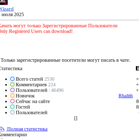
Wizard
5 июля 2025
Качать могут только Зарегистрированные Пользователи
nly Registered Users can download!
Только зарегистрированные посетители могут писать в чате.
Статистика
Всего статей
2530
+
Комментариев
224
+
Пользователей
: 46496
+
Новичок
Rhalith
Сейчас на сайте
8
Гостей
8
Пользователей
[
]
Полная статистика
Комментарии