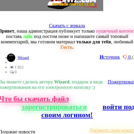
Скачать с зеркала
Привет
, наша адмнистрация публикует только
пушечный контен
поставь
лайк
под постом ниже и напишите самый топовый
комментарий, мы готовим материал
только для тебя
, любимый
Гость
.
0
И
сточник
0
Wizard
1 921
0
Вы можете сделать автору
Wizard
, подарок в виде
Пожертвова
пожертвования на его электронную копилку ;)
Что бы скачать файл
с нашего сайта, ва
нужно
зарегистрироваться
или
войти по
своим логином!
Добавить свою новос
Похожие новости