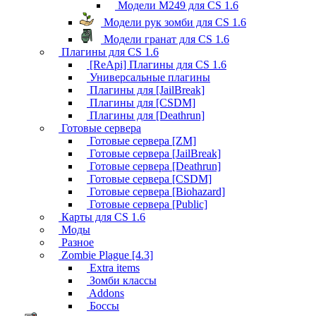
Модели M249 для CS 1.6
Модели рук зомби для CS 1.6
Модели гранат для CS 1.6
Плагины для CS 1.6
[ReApi] Плагины для CS 1.6
Универсальные плагины
Плагины для [JailBreak]
Плагины для [CSDM]
Плагины для [Deathrun]
Готовые сервера
Готовые сервера [ZM]
Готовые сервера [JailBreak]
Готовые сервера [Deathrun]
Готовые сервера [CSDM]
Готовые сервера [Biohazard]
Готовые сервера [Public]
Карты для CS 1.6
Моды
Разное
Zombie Plague [4.3]
Extra items
Зомби классы
Addons
Боссы