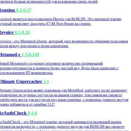
лагинов больше возможностей для реализации своих целей.
Reunion
0.2.0.27
eunion является продолжением Dproto для ReHLDS. Это metamod плагин,
оторый позволяет заходить 47/48 Non-Steam на сервер.
Revoice
0.1.0.34
evoice - это Metamod plugin, который дает возможность общения голосовым
атом между non-steam и steam клиентами.
Metamod-r
1.3.0.149
овый Metamod-r содержит огромное количество оптимизаций
роизводительности и намного более чистый код. Ядро было написано с
спользованием JIT-компилятора.
Ultimate Unprecacher
1.1
ltimate Unprecacher являет плагином для MetaMod, работает он по принципу
тключение не нужных ресурсов на вашем сервере, тем самым вы сможете
свободить места для ресурсов под ваши плагины, с помощью данного модуля
ожно избавиться от ошибки 512!
ReAuthCheck
0.1.6
eAuthCheck - это Metamod плагин, который занимается проверкой ваших
гроков на валидность, с помощью данного модуля для REHLDS вы сможете