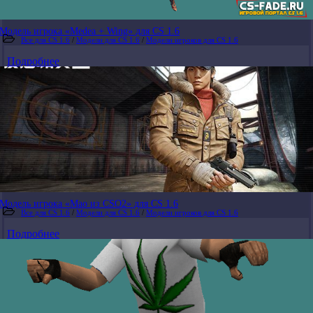
Модель игрока «Medea + Wing» для CS 1.6
Все для CS 1.6
/
Модели для CS 1.6
/
Модели игроков для CS 1.6
Подробнее
Модель игрока «Mao из CSO2» для CS 1.6
Все для CS 1.6
/
Модели для CS 1.6
/
Модели игроков для CS 1.6
Подробнее