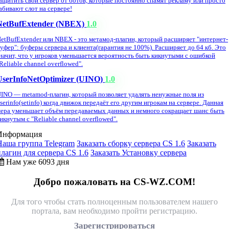
ащитить свой сервер от ботов, которые постоянно спамят рекламу или просто
абивают слот на сервере!
NetBufExtender (NBEX)
1.0
etBufExtender или NBEX - это метамод-плагин, который расширяет "интернет-
уфер": буферы сервера и клиента(гарантия не 100%). Расширяет до 64 кб. Это
начит, что у игроков уменьшается вероятность быть кикнутыми с ошибкой
Reliable channel overflowed".
UserInfoNetOptimizer (UINO)
1.0
INO — metamod-плагин, который позволяет удалять ненужные поля из
serinfo(setinfo) когда движок передаёт его другим игрокам на сервере. Данная
ера уменьшает объём передаваемых данных и немного сокращает шанс быть
икнутым с "Reliable channel overflowed".
Информация
Наша группа Telegram
Заказать сборку сервера CS 1.6
Заказать
плагин для сервера CS 1.6
Заказать Установку сервера
Нам уже 6093 дня
Добро пожаловать на CS-WZ.COM!
Для того чтобы стать полноценным пользователем нашего
портала, вам необходимо пройти регистрацию.
Зарегистрироваться