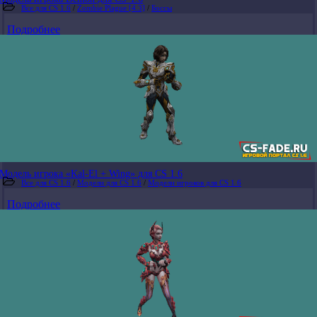
Все для CS 1.6
/
Zombie Plague [4.3]
/
Боссы
Подробнее
Модель игрока «Kal-El + Wing» для CS 1.6
Все для CS 1.6
/
Модели для CS 1.6
/
Модели игроков для CS 1.6
Подробнее