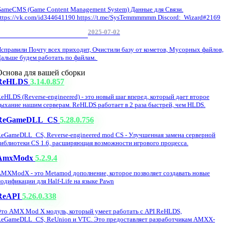
ameCMS (Game Content Management System) Данные для Связи.
ttps://vk.com/id344641190 https://t.me/SysTemmmmmm Discord: Wizard#2169
2025-07-02
Обнова Фиксы на сайте.
справили Почту всех приходит, Очистили базу от кометов, Мусорных файлов,
альше будем работать по файлам.
Основа для вашей сборки
ReHLDS
3.14.0.857
eHLDS (Reverse-engineered) - это новый шаг вперед, который дает второе
ыхание нашим серверам. ReHLDS работает в 2 раза быстрей, чем HLDS.
ReGameDLL_CS
5.28.0.756
eGameDLL_CS, Reverse-engineered mod CS - Улучшенная замена серверной
иблиотеки CS 1.6, расширяющая возможности игрового процесса.
AmxModx
5.2.9.4
MXModX - это Metamod дополнение, которое позволяет создавать новые
одификации для Half-Life на языке Pawn
ReAPI
5.26.0.338
то AMX Mod X модуль, который умеет работать с API ReHLDS,
eGameDLL_CS, ReUnion и VTC. Это предоставляет разработчикам AMXX-