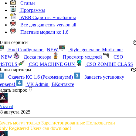
Статьи
Программы
WEB Скрипты + шаблоны
Все для gamecms version all
Платные модели кс 1.6
Наши сервисы
Hud Configurator
NEW
Style_generator .MurLemur
NEW
Доска позора
Просмотр моделей
CSO
PISTOLS
CSO MACHINE GUN
CSO ZOMBIE CLASS
Наши партнеры
Скачать КС 1.6 (Рекомендуем!)
Заказать установку
сервера!
VK Admin | ВКонтакте
Задать вопрос
Wizard
28 августа 2025
Качать могут только Зарегистрированные Пользователи
nly Registered Users can download!