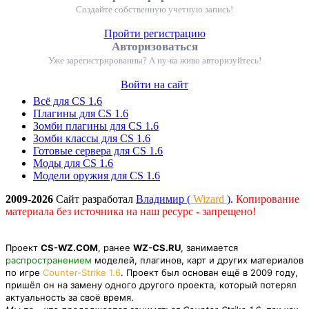
Создайте собственную учетную запись!
Пройти регистрацию
Авторизоваться
Уже зарегистрированны? А ну-ка живо авторизуйтесь!
Войти на сайт
Всё для CS 1.6
Плагины для CS 1.6
Зомби плагины для CS 1.6
Зомби классы для CS 1.6
Готовые сервера для CS 1.6
Моды для CS 1.6
Модели оружия для CS 1.6
2009-2026
Сайт разработал
Владимир (
Wizard
)
.
Копирование
материала без источника на наш ресурс - запрещено!
Проект
CS-WZ.COM
, ранее
WZ-CS.RU
, занимается
распространением
моделей, плагинов, карт и других материалов
по игре
Counter-Strike 1.6
. Проект был основан ещё в 2009 году,
пришёл он на замену одного другого проекта, который потерял
актуальность за своё время.