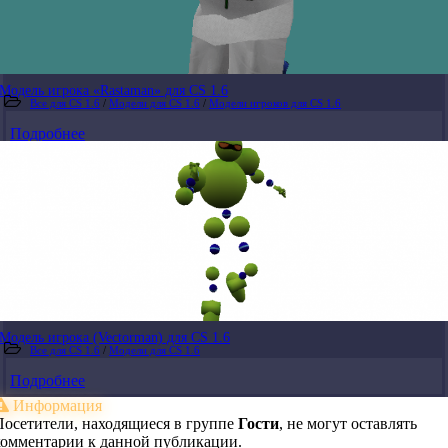
Модель игрока «Rastaman» для CS 1.6
Все для CS 1.6
/
Модели для CS 1.6
/
Модели игроков для CS 1.6
Подробнее
Модель игрока (Vectorman) для CS 1.6
Все для CS 1.6
/
Модели для CS 1.6
Подробнее
Информация
Посетители, находящиеся в группе
Гости
, не могут оставлять
комментарии к данной публикации.