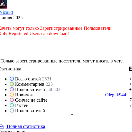
Wizard
5 июля 2025
Качать могут только Зарегистрированные Пользователи
nly Registered Users can download!
Только зарегистрированные посетители могут писать в чате.
Статистика
Всего статей
2531
+
Комментариев
225
+
Пользователей
: 46503
+
Новичок
Oleguk944
Сейчас на сайте
7
Гостей
7
Пользователей
[
]
Полная статистика
Комментарии