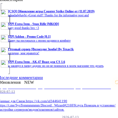
[CSO] Обновление игры Counter Strike Online от (11.07.2019)
adaadadghavbt «Great stuff! Thanks for the informative post and
[ZP] Extra Item - Stun Rifle [MKOD]
very good thanks bro <3
[ZP] Addon - Promo Code [0.1]
Вижу ты постарался с промо кодами в конфиге
Готовый сервер [Возмездие Зомби] By Texas1k
отлично, мне нравится!
[ZP] Extra Item - AK-47 Beast для CS 1.6
я закинул в папку аддонс но он не появился в моем магазине что делать
Последние комментарии
Обновления
NEW
Профессиональные услуги по CS 1.6 / серверным системам
026-07-13
анные для Связи.https://vk.com/id344641190
ttps://t.me/SysTemmmmmm Discord: Wizard#2169Услуга Помощь в установке/
астройке серверов/модов/плагинов/сайтов.
2026-07-13