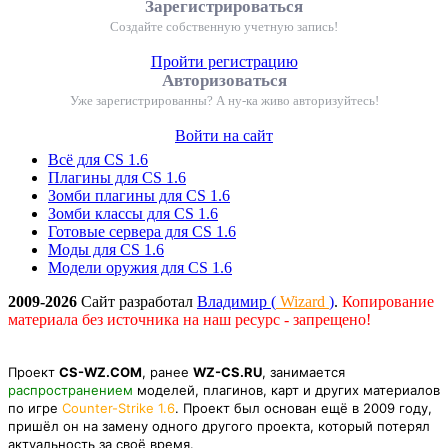
Зарегистрироваться
Создайте собственную учетную запись!
Пройти регистрацию
Авторизоваться
Уже зарегистрированны? А ну-ка живо авторизуйтесь!
Войти на сайт
Всё для CS 1.6
Плагины для CS 1.6
Зомби плагины для CS 1.6
Зомби классы для CS 1.6
Готовые сервера для CS 1.6
Моды для CS 1.6
Модели оружия для CS 1.6
2009-2026
Сайт разработал
Владимир (
Wizard
)
.
Копирование
материала без источника на наш ресурс - запрещено!
Проект
CS-WZ.COM
, ранее
WZ-CS.RU
, занимается
распространением
моделей, плагинов, карт и других материалов
по игре
Counter-Strike 1.6
. Проект был основан ещё в 2009 году,
пришёл он на замену одного другого проекта, который потерял
актуальность за своё время.