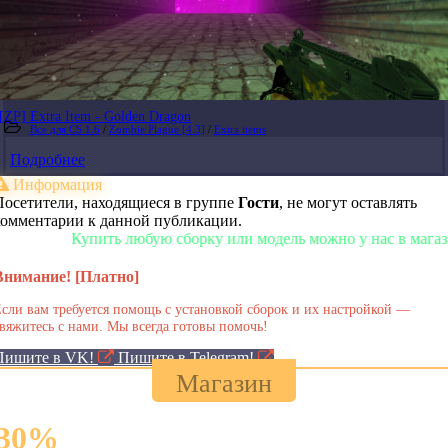
[ZP] Extra Item - Golden Dragon
Все для CS 1.6
/
Zombie Plague [4.3]
/
Extra items
Подробнее
Информация
Посетители, находящиеся в группе
Гости
, не могут оставлять
комментарии к данной публикации.
Купить любую сборку или модель можно у нас в магазине!
Внимание! [Платно]
сли вам требуется помощь с установкой сборок и их настройкой —
вяжитесь с нами. Мы всегда готовы помочь!
Пишите в VK!
Пишите в Telegram!
Магазин
30
%