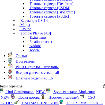
Готовые сервера [Deathrun]
Готовые сервера [CSDM]
Готовые сервера [Biohazard]
Готовые сервера [Public]
Карты для CS 1.6
Моды
Разное
Zombie Plague [4.3]
Extra items
Зомби классы
Addons
Боссы
Статьи
Программы
WEB Скрипты + шаблоны
Все для gamecms version all
Платные модели кс 1.6
Наши сервисы
Hud Configurator
NEW
Style_generator .MurLemur
NEW
Доска позора
Просмотр моделей
CSO
PISTOLS
CSO MACHINE GUN
CSO ZOMBIE CLASS