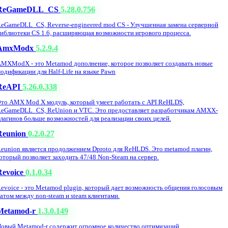
ReGameDLL_CS
5.28.0.756
eGameDLL_CS, Reverse-engineered mod CS - Улучшенная замена серверной
иблиотеки CS 1.6, расширяющая возможности игрового процесса.
AmxModx
5.2.9.4
MXModX - это Metamod дополнение, которое позволяет создавать новые
одификации для Half-Life на языке Pawn
ReAPI
5.26.0.338
то AMX Mod X модуль, который умеет работать с API ReHLDS,
eGameDLL_CS, ReUnion и VTC. Это предоставляет разработчикам AMXX-
лагинов больше возможностей для реализации своих целей.
Reunion
0.2.0.27
eunion является продолжением Dproto для ReHLDS. Это metamod плагин,
оторый позволяет заходить 47/48 Non-Steam на сервер.
Revoice
0.1.0.34
evoice - это Metamod plugin, который дает возможность общения голосовым
атом между non-steam и steam клиентами.
Metamod-r
1.3.0.149
овый Metamod-r содержит огромное количество оптимизаций