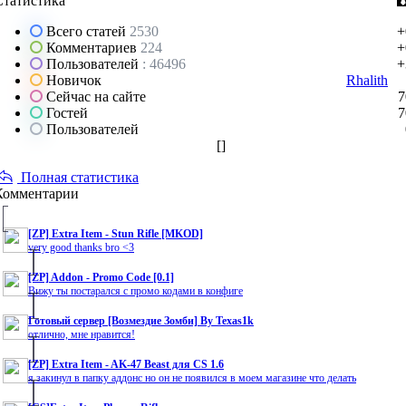
Статистика
Всего статей
2530
+
Комментариев
224
+
Пользователей
: 46496
+
Новичок
Rhalith
Сейчас на сайте
7
Гостей
7
Пользователей
[
]
Полная статистика
Комментарии
[ZP] Extra Item - Stun Rifle [MKOD]
very good thanks bro <3
[ZP] Addon - Promo Code [0.1]
Вижу ты постарался с промо кодами в конфиге
Готовый сервер [Возмездие Зомби] By Texas1k
отлично, мне нравится!
[ZP] Extra Item - AK-47 Beast для CS 1.6
я закинул в папку аддонс но он не появился в моем магазине что делать