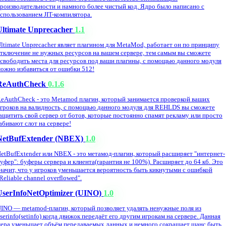
роизводительности и намного более чистый код. Ядро было написано с
спользованием JIT-компилятора.
Ultimate Unprecacher
1.1
ltimate Unprecacher являет плагином для MetaMod, работает он по принципу
тключение не нужных ресурсов на вашем сервере, тем самым вы сможете
свободить места для ресурсов под ваши плагины, с помощью данного модуля
ожно избавиться от ошибки 512!
ReAuthCheck
0.1.6
eAuthCheck - это Metamod плагин, который занимается проверкой ваших
гроков на валидность, с помощью данного модуля для REHLDS вы сможете
ащитить свой сервер от ботов, которые постоянно спамят рекламу или просто
абивают слот на сервере!
NetBufExtender (NBEX)
1.0
etBufExtender или NBEX - это метамод-плагин, который расширяет "интернет-
уфер": буферы сервера и клиента(гарантия не 100%). Расширяет до 64 кб. Это
начит, что у игроков уменьшается вероятность быть кикнутыми с ошибкой
Reliable channel overflowed".
UserInfoNetOptimizer (UINO)
1.0
INO — metamod-плагин, который позволяет удалять ненужные поля из
serinfo(setinfo) когда движок передаёт его другим игрокам на сервере. Данная
ера уменьшает объём передаваемых данных и немного сокращает шанс быть