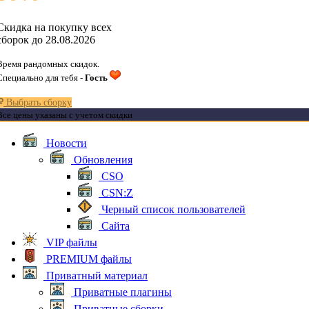
Скидка на покупку всех
сборок до 28.08.2026
Время рандомных скидок.
Специально для тебя -
Гость
Выбрать сборку
Все цены указаны с учетом скидки
Новости
Обновления
CSO
CSN:Z
Черный список пользователей
Сайта
VIP файлы
PREMIUM файлы
Приватный материал
Приватные плагины
Приватные сборки