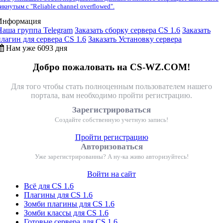
икнутым с "Reliable channel overflowed".
Информация
Наша группа Telegram
Заказать сборку сервера CS 1.6
Заказать
плагин для сервера CS 1.6
Заказать Установку сервера
Нам уже 6093 дня
Добро пожаловать на CS-WZ.COM!
Для того чтобы стать полноценным пользователем нашего
портала, вам необходимо пройти регистрацию.
Зарегистрироваться
Создайте собственную учетную запись!
Пройти регистрацию
Авторизоваться
Уже зарегистрированны? А ну-ка живо авторизуйтесь!
Войти на сайт
Всё для CS 1.6
Плагины для CS 1.6
Зомби плагины для CS 1.6
Зомби классы для CS 1.6
Готовые сервера для CS 1.6