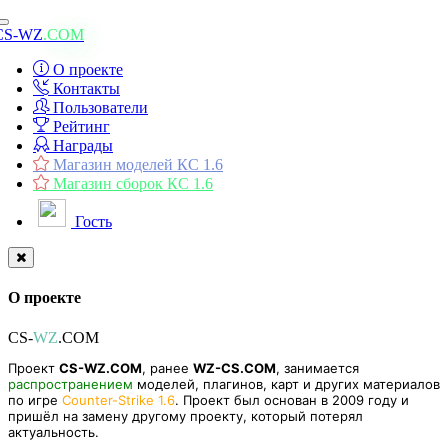
Toggle
CS-WZ
.COM
navigation
О проекте
Контакты
Пользователи
Рейтинг
Награды
Магазин моделей КС 1.6
Магазин сборок КС 1.6
Гость
О проекте
CS-
WZ
.COM
Проект
CS-WZ.COM
, ранее
WZ-CS.COM
, занимается
распространением
моделей, плагинов, карт и других материалов
по игре
Counter-Strike 1.6
. Проект был основан в 2009 году и
пришёл на замену другому проекту, который потерял
актуальность.