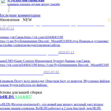
[CS]Extra Item Plasma-Rifle
слишком хорошое оружие автору спасибо
Последние комментарии
Обновления
NEW
Профессиональные услуги по CS 1.6 / серверным системам
026-07-13
анные для Связи.https://vk.com/id344641190
ttps://t.me/SysTemmmmmm Discord: Wizard#2169Услуга Помощь в установке/
астройке серверов/модов/плагинов/сайтов.
2026-07-13
GameCMS Установка Настройка
ameCMS (Game Content Management System) Данные для Связи.
ttps://vk.com/id344641190 https://t.me/SysTemmmmmm Discord: Wizard#2169
2025-07-02
Обнова Фиксы на сайте.
справили Почту всех приходит, Очистили базу от кометов, Мусорных файлов,
альше будем работать по файлам.
Основа для вашей сборки
ReHLDS
3.14.0.857
eHLDS (Reverse-engineered) - это новый шаг вперед, который дает второе
ыхание нашим серверам. ReHLDS работает в 2 раза быстрей, чем HLDS.