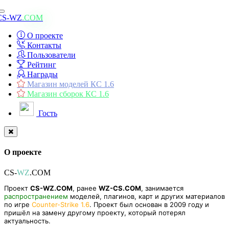
Toggle
CS-WZ
.COM
navigation
О проекте
Контакты
Пользователи
Рейтинг
Награды
Магазин моделей КС 1.6
Магазин сборок КС 1.6
Гость
О проекте
CS-
WZ
.COM
Проект
CS-WZ.COM
, ранее
WZ-CS.COM
, занимается
распространением
моделей, плагинов, карт и других материалов
по игре
Counter-Strike 1.6
. Проект был основан в 2009 году и
пришёл на замену другому проекту, который потерял
актуальность.