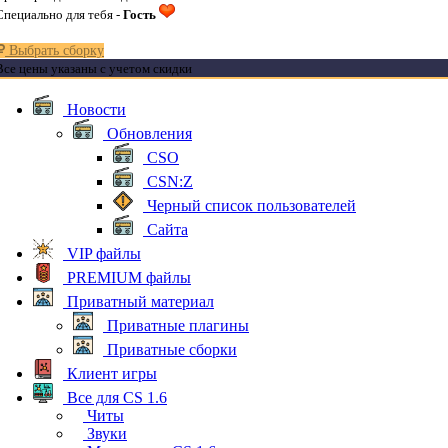
Специально для тебя -
Гость
Выбрать сборку
Все цены указаны с учетом скидки
Новости
Обновления
CSO
CSN:Z
Черный список пользователей
Сайта
VIP файлы
PREMIUM файлы
Приватный материал
Приватные плагины
Приватные сборки
Клиент игры
Все для CS 1.6
Читы
Звуки