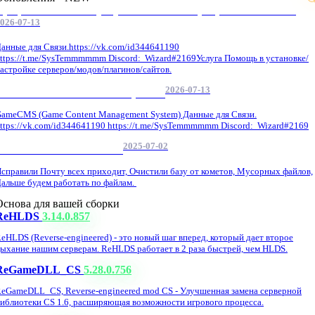
Профессиональные услуги по CS 1.6 / серверным системам
026-07-13
анные для Связи.https://vk.com/id344641190
ttps://t.me/SysTemmmmmm Discord: Wizard#2169Услуга Помощь в установке/
астройке серверов/модов/плагинов/сайтов.
2026-07-13
GameCMS Установка Настройка
ameCMS (Game Content Management System) Данные для Связи.
ttps://vk.com/id344641190 https://t.me/SysTemmmmmm Discord: Wizard#2169
2025-07-02
Обнова Фиксы на сайте.
справили Почту всех приходит, Очистили базу от кометов, Мусорных файлов,
альше будем работать по файлам.
Основа для вашей сборки
ReHLDS
3.14.0.857
eHLDS (Reverse-engineered) - это новый шаг вперед, который дает второе
ыхание нашим серверам. ReHLDS работает в 2 раза быстрей, чем HLDS.
ReGameDLL_CS
5.28.0.756
eGameDLL_CS, Reverse-engineered mod CS - Улучшенная замена серверной
иблиотеки CS 1.6, расширяющая возможности игрового процесса.