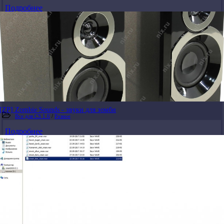
Подробнее
[ZP] Zombie Sounds - звуки для зомби
Все для CS 1.6
/
Разное
Подробнее