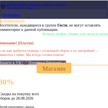
Пак звуков победы людей и зомби by Wizard
Все для CS 1.6
/
Звуки
Подробнее
Информация
Посетители, находящиеся в группе
Гости
, не могут оставлять
комментарии к данной публикации.
Купить любую сборку или модель можно у н
Внимание! [Платно]
сли вам требуется помощь с установкой сборок и их настройкой —
вяжитесь с нами. Мы всегда готовы помочь!
Пишите в VK!
Пишите в Telegram!
Магазин
30
%
Скидка на покупку всех
сборок до 28.08.2026
Время рандомных скидок.