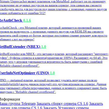
ltimate Unprecacher являет плагином для MetaMod, работает он по принципу
тключение не нужных ресурсов на вашем сервере, тем самым вы сможете
свободить места для ресурсов под ваши плагины, с помощью данного модуля
ожно избавиться от ошибки 512!
ReAuthCheck
0.1.6
eAuthCheck - это Metamod плагин, который занимается проверкой ваших
гроков на валидность, с помощью данного модуля для REHLDS вы сможете
ащитить свой сервер от ботов, которые постоянно спамят рекламу или просто
абивают слот на сервере!
NetBufExtender (NBEX)
1.0
etBufExtender или NBEX - это метамод-плагин, который расширяет "интернет-
уфер": буферы сервера и клиента(гарантия не 100%). Расширяет до 64 кб. Это
начит, что у игроков уменьшается вероятность быть кикнутыми с ошибкой
Reliable channel overflowed".
UserInfoNetOptimizer (UINO)
1.0
INO — metamod-плагин, который позволяет удалять ненужные поля из
serinfo(setinfo) когда движок передаёт его другим игрокам на сервере. Данная
ера уменьшает объём передаваемых данных и немного сокращает шанс быть
икнутым с "Reliable channel overflowed".
Информация
Наша группа Telegram
Заказать сборку сервера CS 1.6
Заказать
плагин для сервера CS 1.6
Заказать Установку сервера