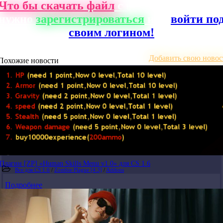
Что бы скачать файл
с нашего сайта, ва
нужно
зарегистрироваться
или
войти по
своим логином!
Добавить свою новос
Похожие новости
Плагин [ZP] «Human Skills Menu v1.0» для CS 1.6
Все для CS 1.6
/
Zombie Plague [4.3]
/
Addons
Подробнее