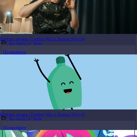
Нарезка звуков (Zombie Win и Human Win) #4
Все для CS 1.6
/
Звуки
Подробнее
Нарезка звуков (Zombie Win и Human Win) #3
Все для CS 1.6
/
Звуки
Подробнее