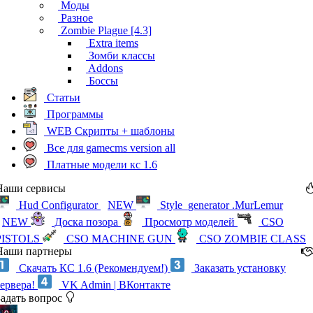
Моды
Разное
Zombie Plague [4.3]
Extra items
Зомби классы
Addons
Боссы
Статьи
Программы
WEB Скрипты + шаблоны
Все для gamecms version all
Платные модели кс 1.6
Наши сервисы
Hud Configurator
NEW
Style_generator .MurLemur
NEW
Доска позора
Просмотр моделей
CSO
PISTOLS
CSO MACHINE GUN
CSO ZOMBIE CLASS
Наши партнеры
Скачать КС 1.6 (Рекомендуем!)
Заказать установку
сервера!
VK Admin | ВКонтакте
Задать вопрос