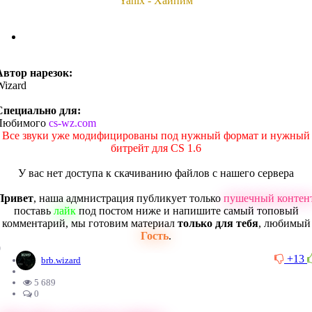
Yanix - Хайпим
Автор нарезок:
Wizard
Специально для:
Любимого
cs-wz.com
Все звуки уже модифицированы под нужный формат и нужный
битрейт для CS 1.6
У вас нет доступа к скачиванию файлов с нашего сервера
Привет
, наша адмнистрация публикует только
пушечный контен
поставь
лайк
под постом ниже и напишите самый топовый
комментарий, мы готовим материал
только для тебя
, любимый
Гость
.
0
+13
brb.wizard
5 689
0