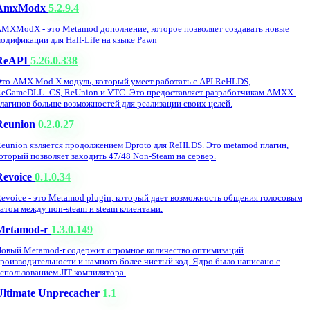
AmxModx
5.2.9.4
MXModX - это Metamod дополнение, которое позволяет создавать новые
одификации для Half-Life на языке Pawn
ReAPI
5.26.0.338
то AMX Mod X модуль, который умеет работать с API ReHLDS,
eGameDLL_CS, ReUnion и VTC. Это предоставляет разработчикам AMXX-
лагинов больше возможностей для реализации своих целей.
Reunion
0.2.0.27
eunion является продолжением Dproto для ReHLDS. Это metamod плагин,
оторый позволяет заходить 47/48 Non-Steam на сервер.
Revoice
0.1.0.34
evoice - это Metamod plugin, который дает возможность общения голосовым
атом между non-steam и steam клиентами.
Metamod-r
1.3.0.149
овый Metamod-r содержит огромное количество оптимизаций
роизводительности и намного более чистый код. Ядро было написано с
спользованием JIT-компилятора.
Ultimate Unprecacher
1.1