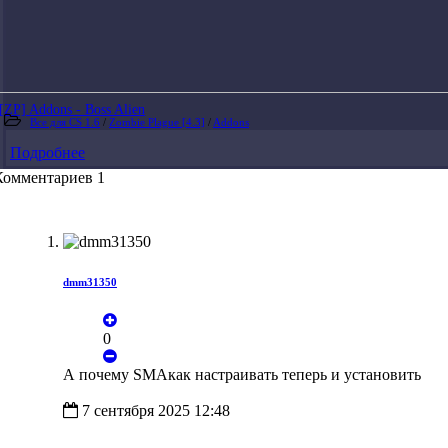
[ZP] Addons - Boss Alien
Все для CS 1.6
/
Zombie Plague [4.3]
/
Addons
Подробнее
Комментариев 1
dmm31350
0
А почему SMAкак настраивать теперь и установить
7 сентября 2025 12:48