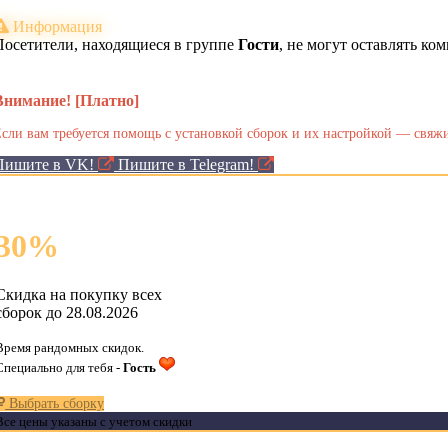
Информация
Посетители, находящиеся в группе
Гости
, не могут оставлять к
Внимание! [Платно]
сли вам требуется помощь с установкой сборок и их настройкой — свяжи
Пишите в VK!
Пишите в Telegram!
30
%
Скидка на покупку всех
сборок до 28.08.2026
Время рандомных скидок.
Специально для тебя -
Гость
Выбрать сборку
Все цены указаны с учетом скидки