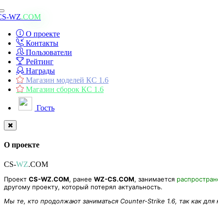
Toggle
CS-WZ
.COM
navigation
О проекте
Контакты
Пользователи
Рейтинг
Награды
Магазин моделей КС 1.6
Магазин сборок КС 1.6
Гость
О проекте
CS-
WZ
.COM
Проект
CS-WZ.COM
, ранее
WZ-CS.COM
, занимается
распростра
другому проекту, который потерял актуальность.
Мы те, кто продолжают заниматься Counter-Strike 1.6, так как для
Меню [BOSS]