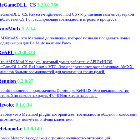
ReGameDLL_CS
5.28.0.756
eGameDLL_CS, Reverse-engineered mod CS - Улучшенная замена серверной
иблиотеки CS 1.6, расширяющая возможности игрового процесса.
AmxModx
5.2.9.4
MXModX - это Metamod дополнение, которое позволяет создавать новые
одификации для Half-Life на языке Pawn
ReAPI
5.26.0.338
то AMX Mod X модуль, который умеет работать с API ReHLDS,
eGameDLL_CS, ReUnion и VTC. Это предоставляет разработчикам AMXX-
лагинов больше возможностей для реализации своих целей.
Reunion
0.2.0.27
eunion является продолжением Dproto для ReHLDS. Это metamod плагин,
оторый позволяет заходить 47/48 Non-Steam на сервер.
Revoice
0.1.0.34
evoice - это Metamod plugin, который дает возможность общения голосовым
атом между non-steam и steam клиентами.
Metamod-r
1.3.0.149
овый Metamod-r содержит огромное количество оптимизаций