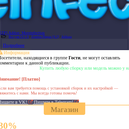
[ZP] Addon: Moreinfection
Все для CS 1.6
/
Zombie Plague [4.3]
/
Addons
Подробнее
Информация
Посетители, находящиеся в группе
Гости
, не могут оставлять
комментарии к данной публикации.
Купить любую сборку или модель можно у нас в м
Внимание! [Платно]
сли вам требуется помощь с установкой сборок и их настройкой —
вяжитесь с нами. Мы всегда готовы помочь!
Пишите в VK!
Пишите в Telegram!
Магазин
30
%