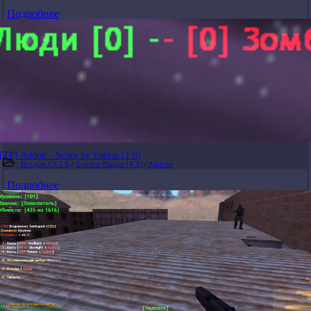
Подробнее
[ZP] Addon - Score by Yakess [1.0]
Все для CS 1.6
/
Zombie Plague [4.3]
/
Addons
Подробнее