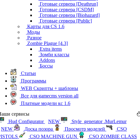
Готовые сервера [Deathrun]
Готовые сервера [CSDM]
Готовые сервера [Biohazard]
Готовые сервера [Public]
Карты для CS 1.6
Моды
Разное
Zombie Plague [4.3]
Extra items
Зомби классы
Addons
Боссы
Статьи
Программы
WEB Скрипты + шаблоны
Все для gamecms version all
Платные модели кс 1.6
Наши сервисы
Hud Configurator
NEW
Style_generator .MurLemur
NEW
Доска позора
Просмотр моделей
CSO
PISTOLS
CSO MACHINE GUN
CSO ZOMBIE CLASS