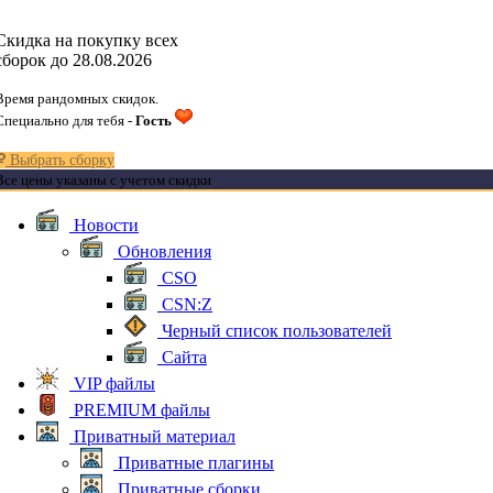
Скидка на покупку всех
сборок до 28.08.2026
Время рандомных скидок.
Специально для тебя -
Гость
Выбрать сборку
Все цены указаны с учетом скидки
Новости
Обновления
CSO
CSN:Z
Черный список пользователей
Сайта
VIP файлы
PREMIUM файлы
Приватный материал
Приватные плагины
Приватные сборки