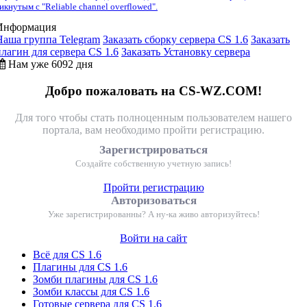
икнутым с "Reliable channel overflowed".
Информация
Наша группа Telegram
Заказать сборку сервера CS 1.6
Заказать
плагин для сервера CS 1.6
Заказать Установку сервера
Нам уже 6092 дня
Добро пожаловать на CS-WZ.COM!
Для того чтобы стать полноценным пользователем нашего
портала, вам необходимо пройти регистрацию.
Зарегистрироваться
Создайте собственную учетную запись!
Пройти регистрацию
Авторизоваться
Уже зарегистрированны? А ну-ка живо авторизуйтесь!
Войти на сайт
Всё для CS 1.6
Плагины для CS 1.6
Зомби плагины для CS 1.6
Зомби классы для CS 1.6
Готовые сервера для CS 1.6