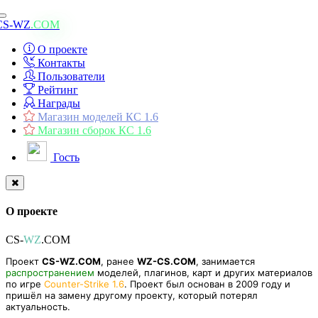
Toggle
CS-WZ
.COM
navigation
О проекте
Контакты
Пользователи
Рейтинг
Награды
Магазин моделей КС 1.6
Магазин сборок КС 1.6
Гость
О проекте
CS-
WZ
.COM
Проект
CS-WZ.COM
, ранее
WZ-CS.COM
, занимается
распространением
моделей, плагинов, карт и других материалов
по игре
Counter-Strike 1.6
. Проект был основан в 2009 году и
пришёл на замену другому проекту, который потерял
актуальность.