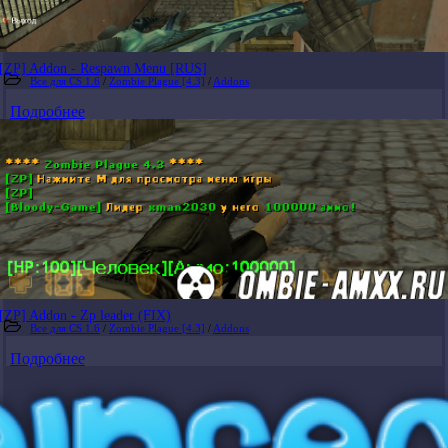
[ZP] Addon - Respawn Menu [RUS]
Все для CS 1.6
/
Zombie Plague [4.3]
/
Addons
Подробнее
[ZP] Addon - Zp leader (FIX)
Все для CS 1.6
/
Zombie Plague [4.3]
/
Addons
Подробнее