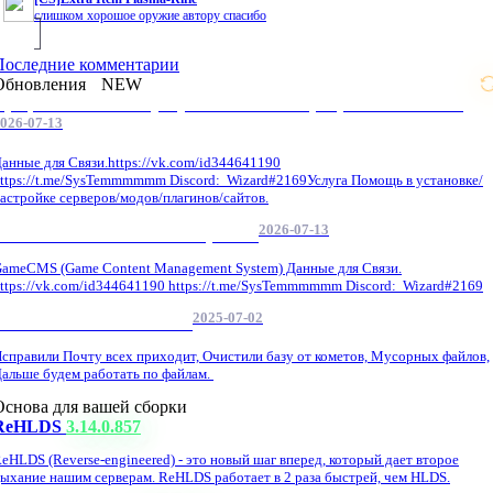
слишком хорошое оружие автору спасибо
Последние комментарии
Обновления
NEW
Профессиональные услуги по CS 1.6 / серверным системам
026-07-13
анные для Связи.https://vk.com/id344641190
ttps://t.me/SysTemmmmmm Discord: Wizard#2169Услуга Помощь в установке/
астройке серверов/модов/плагинов/сайтов.
2026-07-13
GameCMS Установка Настройка
ameCMS (Game Content Management System) Данные для Связи.
ttps://vk.com/id344641190 https://t.me/SysTemmmmmm Discord: Wizard#2169
2025-07-02
Обнова Фиксы на сайте.
справили Почту всех приходит, Очистили базу от кометов, Мусорных файлов,
альше будем работать по файлам.
Основа для вашей сборки
ReHLDS
3.14.0.857
eHLDS (Reverse-engineered) - это новый шаг вперед, который дает второе
ыхание нашим серверам. ReHLDS работает в 2 раза быстрей, чем HLDS.