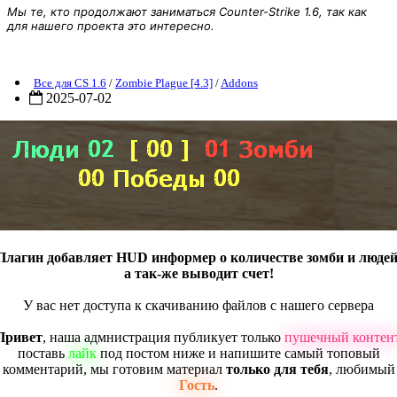
Мы те, кто продолжают заниматься Counter-Strike 1.6, так как
для нашего проекта это интересно.
ZP] Addon - Score
Все для CS 1.6
/
Zombie Plague [4.3]
/
Addons
2025-07-02
Плагин добавляет HUD информер о количестве зомби и людей
а так-же выводит счет!
У вас нет доступа к скачиванию файлов с нашего сервера
Привет
, наша адмнистрация публикует только
пушечный контен
поставь
лайк
под постом ниже и напишите самый топовый
комментарий, мы готовим материал
только для тебя
, любимый
Гость
.