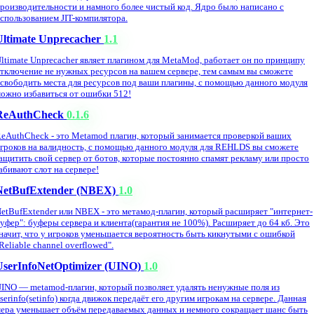
роизводительности и намного более чистый код. Ядро было написано с
спользованием JIT-компилятора.
Ultimate Unprecacher
1.1
ltimate Unprecacher являет плагином для MetaMod, работает он по принципу
тключение не нужных ресурсов на вашем сервере, тем самым вы сможете
свободить места для ресурсов под ваши плагины, с помощью данного модуля
ожно избавиться от ошибки 512!
ReAuthCheck
0.1.6
eAuthCheck - это Metamod плагин, который занимается проверкой ваших
гроков на валидность, с помощью данного модуля для REHLDS вы сможете
ащитить свой сервер от ботов, которые постоянно спамят рекламу или просто
абивают слот на сервере!
NetBufExtender (NBEX)
1.0
etBufExtender или NBEX - это метамод-плагин, который расширяет "интернет-
уфер": буферы сервера и клиента(гарантия не 100%). Расширяет до 64 кб. Это
начит, что у игроков уменьшается вероятность быть кикнутыми с ошибкой
Reliable channel overflowed".
UserInfoNetOptimizer (UINO)
1.0
INO — metamod-плагин, который позволяет удалять ненужные поля из
serinfo(setinfo) когда движок передаёт его другим игрокам на сервере. Данная
ера уменьшает объём передаваемых данных и немного сокращает шанс быть