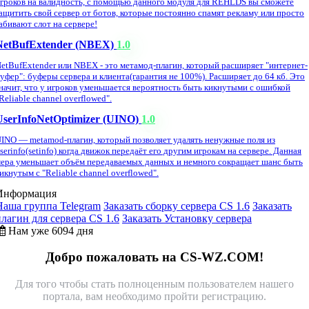
гроков на валидность, с помощью данного модуля для REHLDS вы сможете
ащитить свой сервер от ботов, которые постоянно спамят рекламу или просто
абивают слот на сервере!
NetBufExtender (NBEX)
1.0
etBufExtender или NBEX - это метамод-плагин, который расширяет "интернет-
уфер": буферы сервера и клиента(гарантия не 100%). Расширяет до 64 кб. Это
начит, что у игроков уменьшается вероятность быть кикнутыми с ошибкой
Reliable channel overflowed".
UserInfoNetOptimizer (UINO)
1.0
INO — metamod-плагин, который позволяет удалять ненужные поля из
serinfo(setinfo) когда движок передаёт его другим игрокам на сервере. Данная
ера уменьшает объём передаваемых данных и немного сокращает шанс быть
икнутым с "Reliable channel overflowed".
Информация
Наша группа Telegram
Заказать сборку сервера CS 1.6
Заказать
плагин для сервера CS 1.6
Заказать Установку сервера
Нам уже 6094 дня
Добро пожаловать на CS-WZ.COM!
Для того чтобы стать полноценным пользователем нашего
портала, вам необходимо пройти регистрацию.