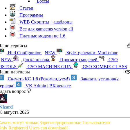
Боссы
Статьи
Программы
WEB Скрипты + шаблоны
Все для gamecms version all
Платные модели кс 1.6
Наши сервисы
Hud Configurator
NEW
Style_generator .MurLemur
NEW
Доска позора
Просмотр моделей
CSO
PISTOLS
CSO MACHINE GUN
CSO ZOMBIE CLASS
Наши партнеры
Скачать КС 1.6 (Рекомендуем!)
Заказать установку
сервера!
VK Admin | ВКонтакте
Задать вопрос
Wizard
28 августа 2025
Качать могут только Зарегистрированные Пользователи
nly Registered Users can download!