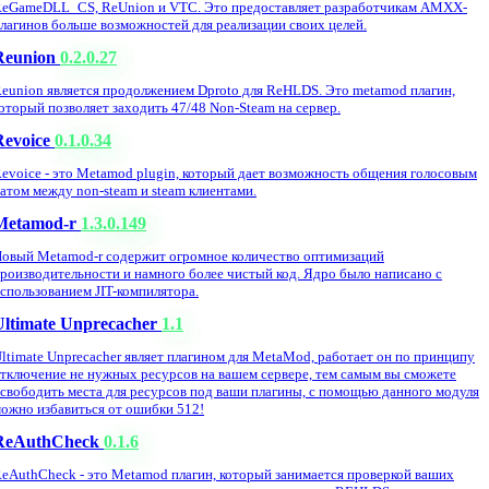
eGameDLL_CS, ReUnion и VTC. Это предоставляет разработчикам AMXX-
лагинов больше возможностей для реализации своих целей.
Reunion
0.2.0.27
eunion является продолжением Dproto для ReHLDS. Это metamod плагин,
оторый позволяет заходить 47/48 Non-Steam на сервер.
Revoice
0.1.0.34
evoice - это Metamod plugin, который дает возможность общения голосовым
атом между non-steam и steam клиентами.
Metamod-r
1.3.0.149
овый Metamod-r содержит огромное количество оптимизаций
роизводительности и намного более чистый код. Ядро было написано с
спользованием JIT-компилятора.
Ultimate Unprecacher
1.1
ltimate Unprecacher являет плагином для MetaMod, работает он по принципу
тключение не нужных ресурсов на вашем сервере, тем самым вы сможете
свободить места для ресурсов под ваши плагины, с помощью данного модуля
ожно избавиться от ошибки 512!
ReAuthCheck
0.1.6
eAuthCheck - это Metamod плагин, который занимается проверкой ваших