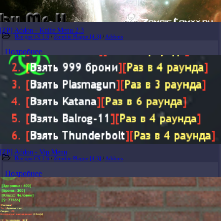
[ZP] Addon - Knife Menu 2.3
Все для CS 1.6
/
Zombie Plague [4.3]
/
Addons
Подробнее
[ZP] Addon - Vip Menu
Все для CS 1.6
/
Zombie Plague [4.3]
/
Addons
Подробнее