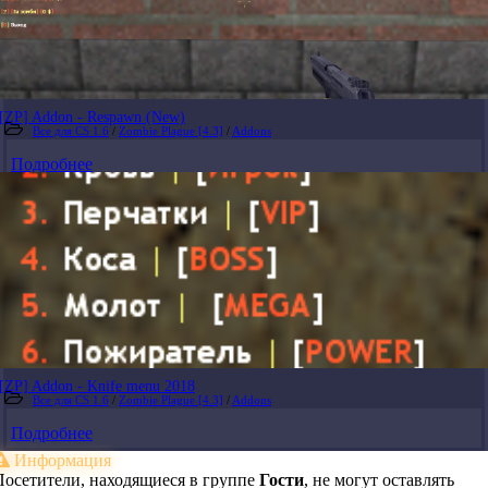
[ZP] Addon - Respawn (New)
Все для CS 1.6
/
Zombie Plague [4.3]
/
Addons
Подробнее
[ZP] Addon - Knife menu 2018
Все для CS 1.6
/
Zombie Plague [4.3]
/
Addons
Подробнее
Информация
Посетители, находящиеся в группе
Гости
, не могут оставлять