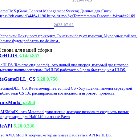
2026-07-13
GameCMS Установка Настройка
ameCMS (Game Content Management System) Данные для Связи.
ttps://vk.com/id344641190 https://t.me/SysTemmmmmm Discord: Wizard#2169
2025-07-02
Обнова Фиксы на сайте.
справили Почту всех приходит, Очистили базу от кометов, Мусорных файлов,
альше будем работать по файлам.
Основа для вашей сборки
ReHLDS
3.14.0.857
eHLDS (Reverse-engineered) - это новый шаг вперед, который дает второе
ыхание нашим серверам. ReHLDS работает в 2 раза быстрей, чем HLDS.
ReGameDLL_CS
5.28.0.756
eGameDLL_CS, Reverse-engineered mod CS - Улучшенная замена серверной
иблиотеки CS 1.6, расширяющая возможности игрового процесса.
AmxModx
5.2.9.4
MXModX - это Metamod дополнение, которое позволяет создавать новые
одификации для Half-Life на языке Pawn
ReAPI
5.26.0.338
то AMX Mod X модуль, который умеет работать с API ReHLDS,