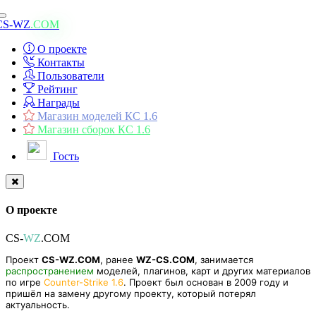
Toggle
CS-WZ
.COM
navigation
О проекте
Контакты
Пользователи
Рейтинг
Награды
Магазин моделей КС 1.6
Магазин сборок КС 1.6
Гость
О проекте
CS-
WZ
.COM
Проект
CS-WZ.COM
, ранее
WZ-CS.COM
, занимается
распространением
моделей, плагинов, карт и других материалов
по игре
Counter-Strike 1.6
. Проект был основан в 2009 году и
пришёл на замену другому проекту, который потерял
актуальность.