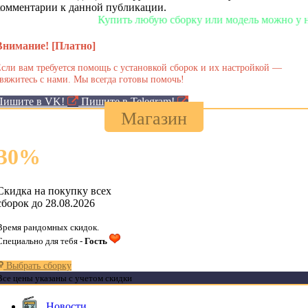
комментарии к данной публикации.
Купить любую сборку или модель можно у нас в 
Внимание! [Платно]
сли вам требуется помощь с установкой сборок и их настройкой —
вяжитесь с нами. Мы всегда готовы помочь!
Пишите в VK!
Пишите в Telegram!
Магазин
30
%
Скидка на покупку всех
сборок до 28.08.2026
Время рандомных скидок.
Специально для тебя -
Гость
Выбрать сборку
Все цены указаны с учетом скидки
Новости