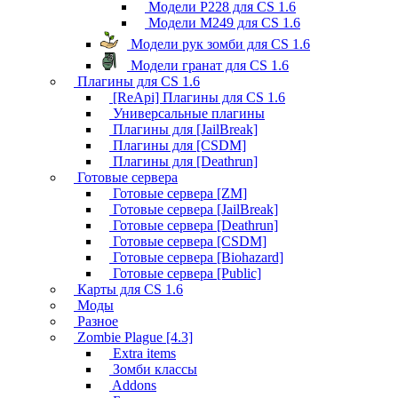
Модели P228 для CS 1.6
Модели M249 для CS 1.6
Модели рук зомби для CS 1.6
Модели гранат для CS 1.6
Плагины для CS 1.6
[ReApi] Плагины для CS 1.6
Универсальные плагины
Плагины для [JailBreak]
Плагины для [CSDM]
Плагины для [Deathrun]
Готовые сервера
Готовые сервера [ZM]
Готовые сервера [JailBreak]
Готовые сервера [Deathrun]
Готовые сервера [CSDM]
Готовые сервера [Biohazard]
Готовые сервера [Public]
Карты для CS 1.6
Моды
Разное
Zombie Plague [4.3]
Extra items
Зомби классы
Addons