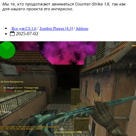
Мы те, кто продолжают заниматься Counter-Strike 1.6, так как
для нашего проекта это интересно.
[ZP] Addon - Respawn Menu [RUS]
Все для CS 1.6
/
Zombie Plague [4.3]
/
Addons
2025-07-02