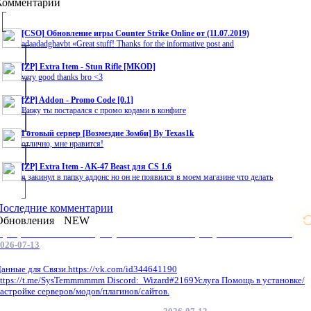
Комментарии
[CSO] Обновление игры Counter Strike Online от (11.07.2019)
adaadadghavbt «Great stuff! Thanks for the informative post and
[ZP] Extra Item - Stun Rifle [MKOD]
very good thanks bro <3
[ZP] Addon - Promo Code [0.1]
Вижу ты постарался с промо кодами в конфиге
Готовый сервер [Возмездие Зомби] By Texas1k
отлично, мне нравится!
[ZP] Extra Item - AK-47 Beast для CS 1.6
я закинул в папку аддонс но он не появился в моем магазине что делать
Последние комментарии
Обновления
NEW
Профессиональные услуги по CS 1.6 / серверным системам
026-07-13
анные для Связи.https://vk.com/id344641190
ttps://t.me/SysTemmmmmm Discord: Wizard#2169Услуга Помощь в установке/
астройке серверов/модов/плагинов/сайтов.