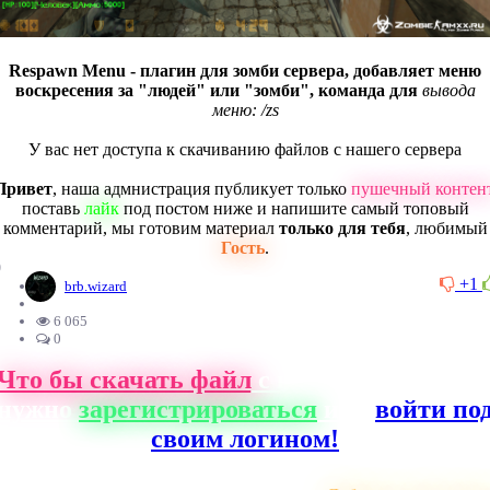
Respawn Menu - плагин для зомби сервера, добавляет меню
воскресения за "людей" или "зомби", команда для
вывода
меню: /zs
У вас нет доступа к скачиванию файлов с нашего сервера
Привет
, наша адмнистрация публикует только
пушечный контен
поставь
лайк
под постом ниже и напишите самый топовый
комментарий, мы готовим материал
только для тебя
, любимый
Гость
.
0
+1
brb.wizard
6 065
0
Что бы скачать файл
с нашего сайта, ва
нужно
зарегистрироваться
или
войти по
своим логином!