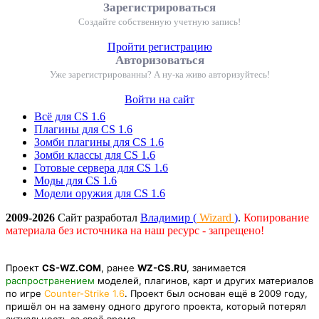
Зарегистрироваться
Создайте собственную учетную запись!
Пройти регистрацию
Авторизоваться
Уже зарегистрированны? А ну-ка живо авторизуйтесь!
Войти на сайт
Всё для CS 1.6
Плагины для CS 1.6
Зомби плагины для CS 1.6
Зомби классы для CS 1.6
Готовые сервера для CS 1.6
Моды для CS 1.6
Модели оружия для CS 1.6
2009-2026
Сайт разработал
Владимир (
Wizard
)
.
Копирование
материала без источника на наш ресурс - запрещено!
Проект
CS-WZ.COM
, ранее
WZ-CS.RU
, занимается
распространением
моделей, плагинов, карт и других материалов
по игре
Counter-Strike 1.6
. Проект был основан ещё в 2009 году,
пришёл он на замену одного другого проекта, который потерял