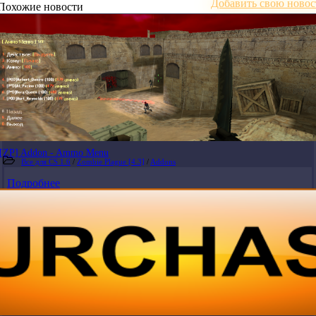
Добавить свою новос
Похожие новости
[ZP] Addon - Ammo Menu
Все для CS 1.6
/
Zombie Plague [4.3]
/
Addons
Подробнее