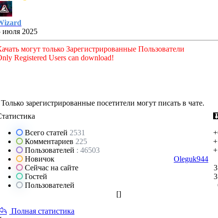
Wizard
5 июля 2025
Качать могут только Зарегистрированные Пользователи
nly Registered Users can download!
Только зарегистрированные посетители могут писать в чате.
Статистика
Всего статей
2531
+
Комментариев
225
+
Пользователей
: 46503
+
Новичок
Oleguk944
Сейчас на сайте
3
Гостей
3
Пользователей
[
]
Полная статистика