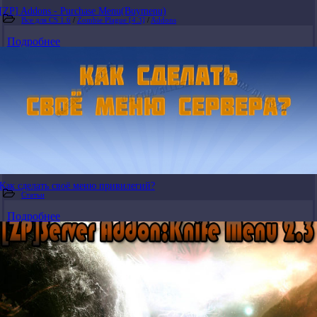
[ZP] Addons - Purchase Menu(Buymenu)
Все для CS 1.6
/
Zombie Plague [4.3]
/
Addons
Подробнее
Как сделать своё меню привилегий?
Статьи
Подробнее