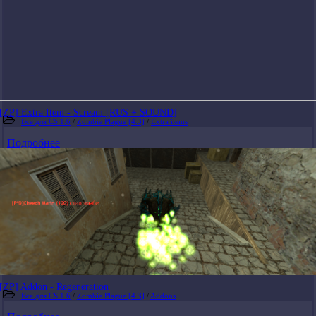
[ZP] Extra Item - Scream [RUS + SOUND]
Все для CS 1.6
/
Zombie Plague [4.3]
/
Extra items
Подробнее
[ZP] Addon - Regeneration
Все для CS 1.6
/
Zombie Plague [4.3]
/
Addons