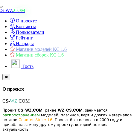
Toggle
CS-WZ
.COM
navigation
О проекте
Контакты
Пользователи
Рейтинг
Награды
Магазин моделей КС 1.6
Магазин сборок КС 1.6
Гость
О проекте
CS-
WZ
.COM
Проект
CS-WZ.COM
, ранее
WZ-CS.COM
, занимается
распространением
моделей, плагинов, карт и других материалов
по игре
Counter-Strike 1.6
. Проект был основан в 2009 году и
пришёл на замену другому проекту, который потерял
актуальность.