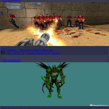
Подробнее
[ZP] Addon - Survivor Attack Reward
Все для CS 1.6
/
Zombie Plague [4.3]
/
Addons
Подробнее