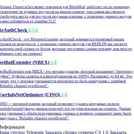
ltimate Unprecacher являет плагином для MetaMod, работает он по принципу
тключение не нужных ресурсов на вашем сервере, тем самым вы сможете
свободить места для ресурсов под ваши плагины, с помощью данного модуля
ожно избавиться от ошибки 512!
ReAuthCheck
0.1.6
eAuthCheck - это Metamod плагин, который занимается проверкой ваших
гроков на валидность, с помощью данного модуля для REHLDS вы сможете
ащитить свой сервер от ботов, которые постоянно спамят рекламу или просто
абивают слот на сервере!
NetBufExtender (NBEX)
1.0
etBufExtender или NBEX - это метамод-плагин, который расширяет "интернет-
уфер": буферы сервера и клиента(гарантия не 100%). Расширяет до 64 кб. Это
начит, что у игроков уменьшается вероятность быть кикнутыми с ошибкой
Reliable channel overflowed".
UserInfoNetOptimizer (UINO)
1.0
INO — metamod-плагин, который позволяет удалять ненужные поля из
serinfo(setinfo) когда движок передаёт его другим игрокам на сервере. Данная
ера уменьшает объём передаваемых данных и немного сокращает шанс быть
икнутым с "Reliable channel overflowed".
Информация
Наша группа Telegram
Заказать сборку сервера CS 1.6
Заказать