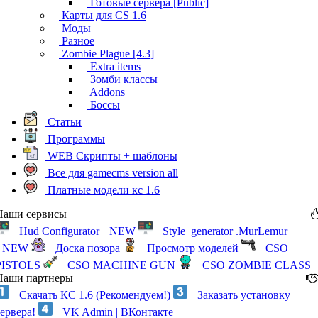
Готовые сервера [Public]
Карты для CS 1.6
Моды
Разное
Zombie Plague [4.3]
Extra items
Зомби классы
Addons
Боссы
Статьи
Программы
WEB Скрипты + шаблоны
Все для gamecms version all
Платные модели кс 1.6
Наши сервисы
Hud Configurator
NEW
Style_generator .MurLemur
NEW
Доска позора
Просмотр моделей
CSO
PISTOLS
CSO MACHINE GUN
CSO ZOMBIE CLASS
Наши партнеры
Скачать КС 1.6 (Рекомендуем!)
Заказать установку
сервера!
VK Admin | ВКонтакте