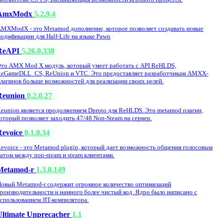
AmxModx
5.2.9.4
MXModX - это Metamod дополнение, которое позволяет создавать новые
одификации для Half-Life на языке Pawn
ReAPI
5.26.0.338
то AMX Mod X модуль, который умеет работать с API ReHLDS,
eGameDLL_CS, ReUnion и VTC. Это предоставляет разработчикам AMXX-
лагинов больше возможностей для реализации своих целей.
Reunion
0.2.0.27
eunion является продолжением Dproto для ReHLDS. Это metamod плагин,
оторый позволяет заходить 47/48 Non-Steam на сервер.
Revoice
0.1.0.34
evoice - это Metamod plugin, который дает возможность общения голосовым
атом между non-steam и steam клиентами.
Metamod-r
1.3.0.149
овый Metamod-r содержит огромное количество оптимизаций
роизводительности и намного более чистый код. Ядро было написано с
спользованием JIT-компилятора.
Ultimate Unprecacher
1.1