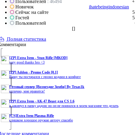
Пользователей
: 46494
+
Новичок
ihatebeingindonesian
Сейчас на сайте
5
Гостей
5
Пользователей
[
]
Полная статистика
Комментарии
[ZP] Extra Item - Stun Rifle [MKOD]
very good thanks bro <3
[ZP] Addon - Promo Code [0.1]
Вижу ты постарался с промо кодами в конфиге
Готовый сервер [Возмездие Зомби] By Texas1k
отлично, мне нравится!
[ZP] Extra Item - AK-47 Beast для CS 1.6
я закинул в папку аддонс но он не появился в моем магазине что делать
[CS]Extra Item Plasma-Rifle
слишком хорошое оружие автору спасибо
Последние комментарии