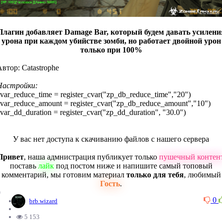
Плагин добавляет Damage Bar, который будем давать усилени
урона при каждом убийстве зомби, но работает двойной урон
только при 100%
втор: Catastrophe
Настройки:
var_reduce_time = register_cvar("zp_db_reduce_time","20")
var_reduce_amount = register_cvar("zp_db_reduce_amount","10")
var_dd_duration = register_cvar("zp_dd_duration", "30.0")
У вас нет доступа к скачиванию файлов с нашего сервера
Привет
, наша адмнистрация публикует только
пушечный контен
поставь
лайк
под постом ниже и напишите самый топовый
комментарий, мы готовим материал
только для тебя
, любимый
Гость
.
0
0
brb.wizard
5 153