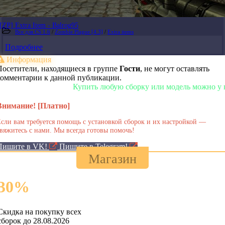
[ZP] Extra Item - Balrog95
Все для CS 1.6
/
Zombie Plague [4.3]
/
Extra items
Подробнее
Информация
Посетители, находящиеся в группе
Гости
, не могут оставлять
комментарии к данной публикации.
Купить любую сборку или модель можно у нас в 
Внимание! [Платно]
сли вам требуется помощь с установкой сборок и их настройкой —
вяжитесь с нами. Мы всегда готовы помочь!
Пишите в VK!
Пишите в Telegram!
Магазин
30
%
Скидка на покупку всех
сборок до 28.08.2026