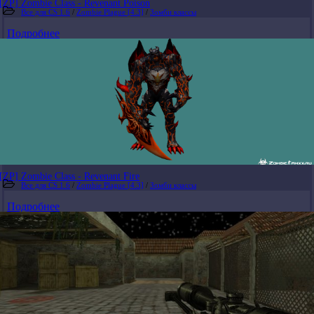
[ZP] Zombie Class - Revenant Poison
Все для CS 1.6
/
Zombie Plague [4.3]
/
Зомби классы
Подробнее
[ZP] Zombie Class - Revenant Fire
Все для CS 1.6
/
Zombie Plague [4.3]
/
Зомби классы
Подробнее