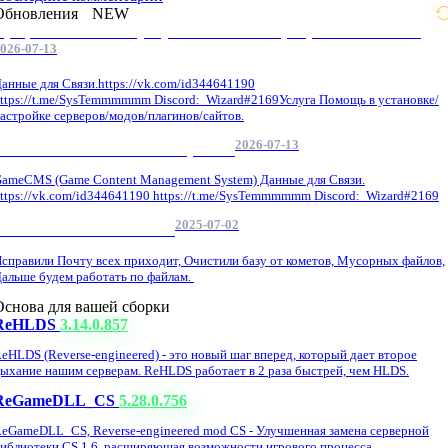
Обновления
NEW
Профессиональные услуги по CS 1.6 / серверным системам
026-07-13
анные для Связи.https://vk.com/id344641190
ttps://t.me/SysTemmmmmm Discord: Wizard#2169Услуга Помощь в установке/
астройке серверов/модов/плагинов/сайтов.
2026-07-13
GameCMS Установка Настройка
ameCMS (Game Content Management System) Данные для Связи.
ttps://vk.com/id344641190 https://t.me/SysTemmmmmm Discord: Wizard#2169
2025-07-02
Обнова Фиксы на сайте.
справили Почту всех приходит, Очистили базу от кометов, Мусорных файлов,
альше будем работать по файлам.
Основа для вашей сборки
ReHLDS
3.14.0.857
eHLDS (Reverse-engineered) - это новый шаг вперед, который дает второе
ыхание нашим серверам. ReHLDS работает в 2 раза быстрей, чем HLDS.
ReGameDLL_CS
5.28.0.756
eGameDLL_CS, Reverse-engineered mod CS - Улучшенная замена серверной
иблиотеки CS 1.6, расширяющая возможности игрового процесса.