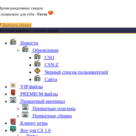
Время рандомных скидок.
Специально для тебя -
Гость
Выбрать сборку
Все цены указаны с учетом скидки
Новости
Обновления
CSO
CSN:Z
Черный список пользователей
Сайта
VIP файлы
PREMIUM файлы
Приватный материал
Приватные плагины
Приватные сборки
Клиент игры
Все для CS 1.6
Читы