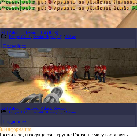
[ZP] Addon - Rewards 1.4 (RUS)
Все для CS 1.6
/
Zombie Plague [4.3]
/
Addons
Подробнее
[ZP] Addon - Survivor Attack Reward
Все для CS 1.6
/
Zombie Plague [4.3]
/
Addons
Подробнее
Информация
Посетители, находящиеся в группе
Гости
, не могут оставлять