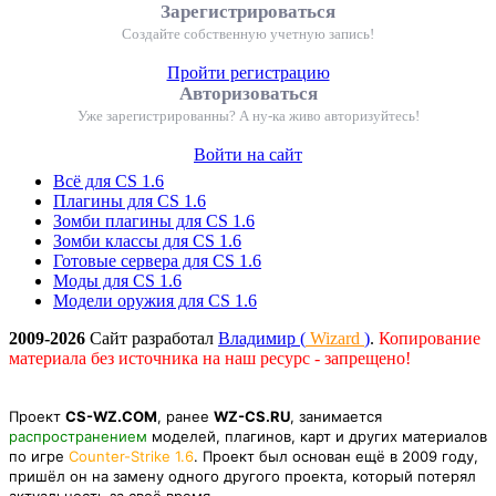
Зарегистрироваться
Создайте собственную учетную запись!
Пройти регистрацию
Авторизоваться
Уже зарегистрированны? А ну-ка живо авторизуйтесь!
Войти на сайт
Всё для CS 1.6
Плагины для CS 1.6
Зомби плагины для CS 1.6
Зомби классы для CS 1.6
Готовые сервера для CS 1.6
Моды для CS 1.6
Модели оружия для CS 1.6
2009-2026
Сайт разработал
Владимир (
Wizard
)
.
Копирование
материала без источника на наш ресурс - запрещено!
Проект
CS-WZ.COM
, ранее
WZ-CS.RU
, занимается
распространением
моделей, плагинов, карт и других материалов
по игре
Counter-Strike 1.6
. Проект был основан ещё в 2009 году,
пришёл он на замену одного другого проекта, который потерял