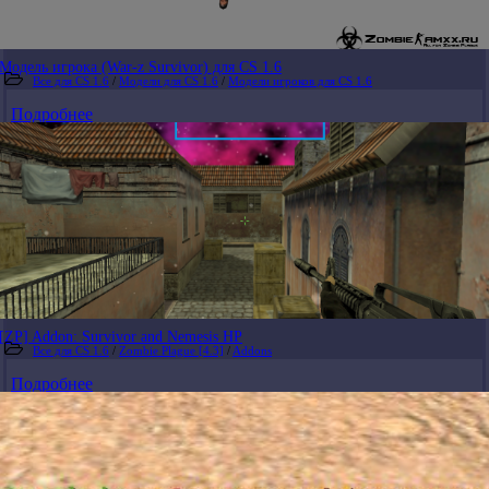
Модель игрока (War-z Survivor) для CS 1.6
Все для CS 1.6
/
Модели для CS 1.6
/
Модели игроков для CS 1.6
Подробнее
[ZP] Addon: Survivor and Nemesis HP
Все для CS 1.6
/
Zombie Plague [4.3]
/
Addons
Подробнее