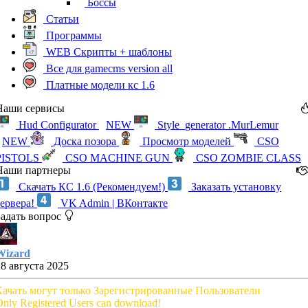
Боссы
Статьи
Программы
WEB Скрипты + шаблоны
Все для gamecms version all
Платные модели кс 1.6
Наши сервисы
Hud Configurator
NEW
Style_generator .MurLemur
NEW
Доска позора
Просмотр моделей
CSO
PISTOLS
CSO MACHINE GUN
CSO ZOMBIE CLASS
Наши партнеры
Скачать КС 1.6 (Рекомендуем!)
Заказать установку
сервера!
VK Admin | ВКонтакте
Задать вопрос
Wizard
28 августа 2025
Качать могут только Зарегистрированные Пользователи
nly Registered Users can download!