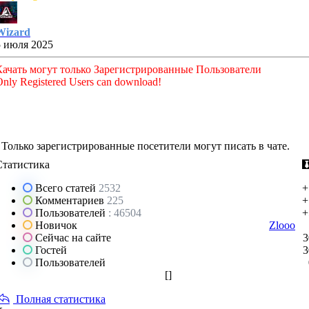
Wizard
5 июля 2025
Качать могут только Зарегистрированные Пользователи
nly Registered Users can download!
Только зарегистрированные посетители могут писать в чате.
Статистика
Всего статей
2532
+
Комментариев
225
+
Пользователей
: 46504
+
Новичок
Zlooo
Сейчас на сайте
3
Гостей
3
Пользователей
[
]
Полная статистика