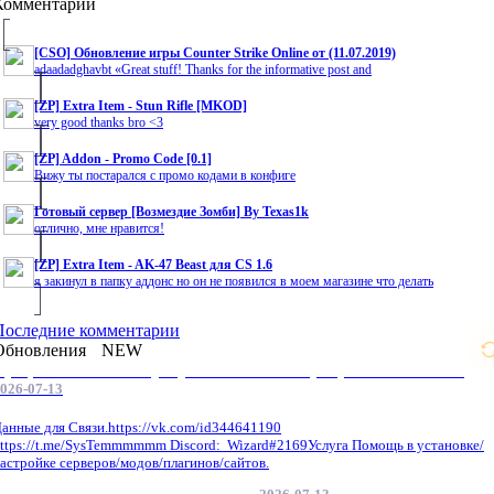
Комментарии
[CSO] Обновление игры Counter Strike Online от (11.07.2019)
adaadadghavbt «Great stuff! Thanks for the informative post and
[ZP] Extra Item - Stun Rifle [MKOD]
very good thanks bro <3
[ZP] Addon - Promo Code [0.1]
Вижу ты постарался с промо кодами в конфиге
Готовый сервер [Возмездие Зомби] By Texas1k
отлично, мне нравится!
[ZP] Extra Item - AK-47 Beast для CS 1.6
я закинул в папку аддонс но он не появился в моем магазине что делать
Последние комментарии
Обновления
NEW
Профессиональные услуги по CS 1.6 / серверным системам
026-07-13
анные для Связи.https://vk.com/id344641190
ttps://t.me/SysTemmmmmm Discord: Wizard#2169Услуга Помощь в установке/
астройке серверов/модов/плагинов/сайтов.