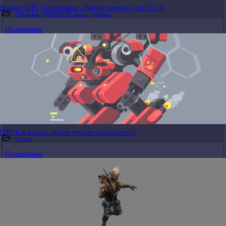
Плагин [ZP] «Atmosphere - Выбор тумана» для CS 1.6
VIP файлы
/
PREMIUM файлы
/
Addons
Подробнее
[ZP] Как выдать любое оружие выжившему?
Статьи
Подробнее