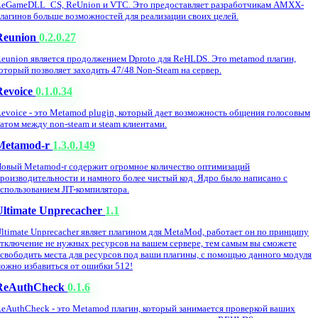
eGameDLL_CS, ReUnion и VTC. Это предоставляет разработчикам AMXX-
лагинов больше возможностей для реализации своих целей.
Reunion
0.2.0.27
eunion является продолжением Dproto для ReHLDS. Это metamod плагин,
оторый позволяет заходить 47/48 Non-Steam на сервер.
Revoice
0.1.0.34
evoice - это Metamod plugin, который дает возможность общения голосовым
атом между non-steam и steam клиентами.
Metamod-r
1.3.0.149
овый Metamod-r содержит огромное количество оптимизаций
роизводительности и намного более чистый код. Ядро было написано с
спользованием JIT-компилятора.
Ultimate Unprecacher
1.1
ltimate Unprecacher являет плагином для MetaMod, работает он по принципу
тключение не нужных ресурсов на вашем сервере, тем самым вы сможете
свободить места для ресурсов под ваши плагины, с помощью данного модуля
ожно избавиться от ошибки 512!
ReAuthCheck
0.1.6
eAuthCheck - это Metamod плагин, который занимается проверкой ваших