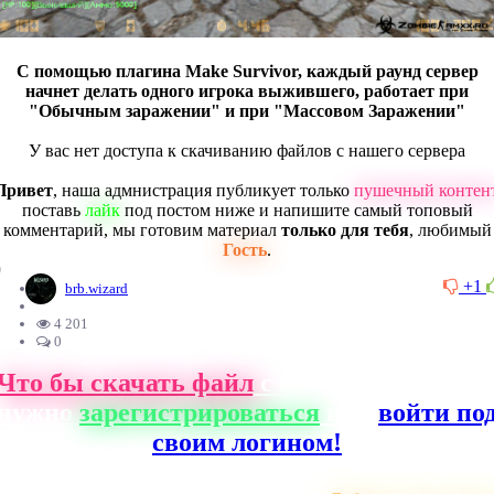
С помощью плагина Make Survivor, каждый раунд сервер
начнет делать одного игрока выжившего, работает при
"Обычным заражении" и при "Массовом Заражении"
У вас нет доступа к скачиванию файлов с нашего сервера
Привет
, наша адмнистрация публикует только
пушечный контен
поставь
лайк
под постом ниже и напишите самый топовый
комментарий, мы готовим материал
только для тебя
, любимый
Гость
.
0
+1
brb.wizard
4 201
0
Что бы скачать файл
с нашего сайта, ва
нужно
зарегистрироваться
или
войти по
своим логином!