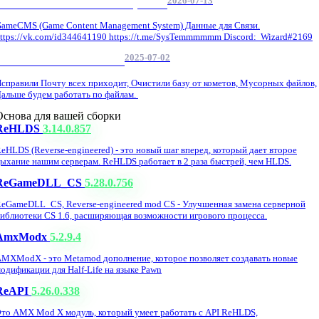
2026-07-13
GameCMS Установка Настройка
ameCMS (Game Content Management System) Данные для Связи.
ttps://vk.com/id344641190 https://t.me/SysTemmmmmm Discord: Wizard#2169
2025-07-02
Обнова Фиксы на сайте.
справили Почту всех приходит, Очистили базу от кометов, Мусорных файлов,
альше будем работать по файлам.
Основа для вашей сборки
ReHLDS
3.14.0.857
eHLDS (Reverse-engineered) - это новый шаг вперед, который дает второе
ыхание нашим серверам. ReHLDS работает в 2 раза быстрей, чем HLDS.
ReGameDLL_CS
5.28.0.756
eGameDLL_CS, Reverse-engineered mod CS - Улучшенная замена серверной
иблиотеки CS 1.6, расширяющая возможности игрового процесса.
AmxModx
5.2.9.4
MXModX - это Metamod дополнение, которое позволяет создавать новые
одификации для Half-Life на языке Pawn
ReAPI
5.26.0.338
то AMX Mod X модуль, который умеет работать с API ReHLDS,