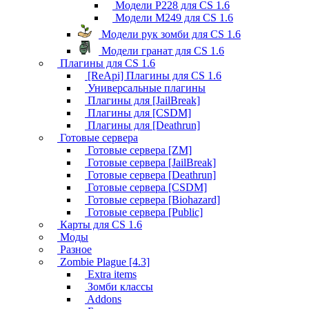
Модели P228 для CS 1.6
Модели M249 для CS 1.6
Модели рук зомби для CS 1.6
Модели гранат для CS 1.6
Плагины для CS 1.6
[ReApi] Плагины для CS 1.6
Универсальные плагины
Плагины для [JailBreak]
Плагины для [CSDM]
Плагины для [Deathrun]
Готовые сервера
Готовые сервера [ZM]
Готовые сервера [JailBreak]
Готовые сервера [Deathrun]
Готовые сервера [CSDM]
Готовые сервера [Biohazard]
Готовые сервера [Public]
Карты для CS 1.6
Моды
Разное
Zombie Plague [4.3]
Extra items
Зомби классы
Addons