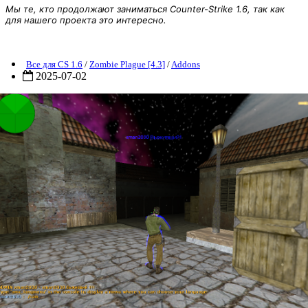
Мы те, кто продолжают заниматься Counter-Strike 1.6, так как
для нашего проекта это интересно.
[ZP] Addon - Make Survivor
Все для CS 1.6
/
Zombie Plague [4.3]
/
Addons
2025-07-02