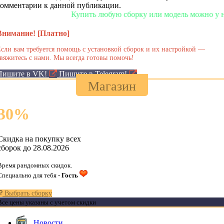
комментарии к данной публикации.
Купить любую сборку или модель можно у нас в 
Внимание! [Платно]
сли вам требуется помощь с установкой сборок и их настройкой —
вяжитесь с нами. Мы всегда готовы помочь!
Пишите в VK!
Пишите в Telegram!
Магазин
30
%
Скидка на покупку всех
сборок до 28.08.2026
Время рандомных скидок.
Специально для тебя -
Гость
Выбрать сборку
Все цены указаны с учетом скидки
Новости