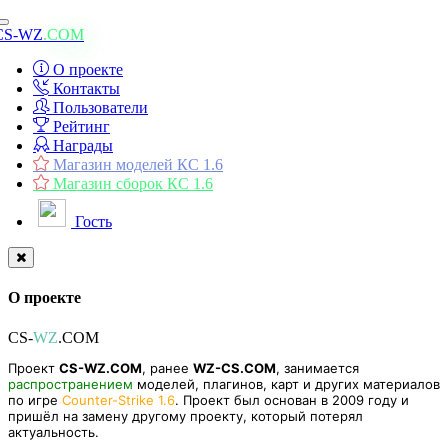
Toggle
CS-WZ
.COM
navigation
О проекте
Контакты
Пользователи
Рейтинг
Награды
Магазин моделей КС 1.6
Магазин сборок КС 1.6
Гость
О проекте
CS-
WZ
.COM
Проект
CS-WZ.COM
, ранее
WZ-CS.COM
, занимается
распространением
моделей, плагинов, карт и других материалов
по игре
Counter-Strike 1.6
. Проект был основан в 2009 году и
пришёл на замену другому проекту, который потерял
актуальность.