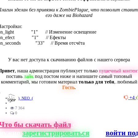
Плагин зделан без привязки к ZombiePlague, что позволит ставит
его даже на Biohazard
Настройки:
bn_light "1" // Изменение освещение
bn_efect "1" // Ефекты
bn_seconds "33" // Время отсчёта
У вас нет доступа к скачиванию файлов с нашего сервера
Привет
, наша адмнистрация публикует только
пушечный контен
поставь
лайк
под постом ниже и напишите самый топовый
комментарий, мы готовим материал
только для тебя
, любимый
Гость
.
0
+4
)_NEO_(
7 364
0
Что бы скачать файл
с нашего сайта, ва
нужно
зарегистрироваться
или
войти по