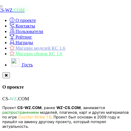
Toggle
CS-WZ
.COM
navigation
О проекте
Контакты
Пользователи
Рейтинг
Награды
Магазин моделей КС 1.6
Магазин сборок КС 1.6
Гость
О проекте
CS-
WZ
.COM
Проект
CS-WZ.COM
, ранее
WZ-CS.COM
, занимается
распространением
моделей, плагинов, карт и других материалов
по игре
Counter-Strike 1.6
. Проект был основан в 2009 году и
пришёл на замену другому проекту, который потерял
актуальность.