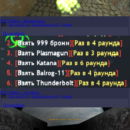
[ZP] Addon - Regeneration
Все для CS 1.6
/
Zombie Plague [4.3]
/
Addons
Подробнее
[ZP] Addon - Vip Menu
Все для CS 1.6
/
Zombie Plague [4.3]
/
Addons
Подробнее