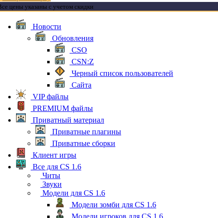
Все цены указаны с учетом скидки
Новости
Обновления
CSO
CSN:Z
Черный список пользователей
Сайта
VIP файлы
PREMIUM файлы
Приватный материал
Приватные плагины
Приватные сборки
Клиент игры
Все для CS 1.6
Читы
Звуки
Модели для CS 1.6
Модели зомби для CS 1.6
Модели игроков для CS 1.6