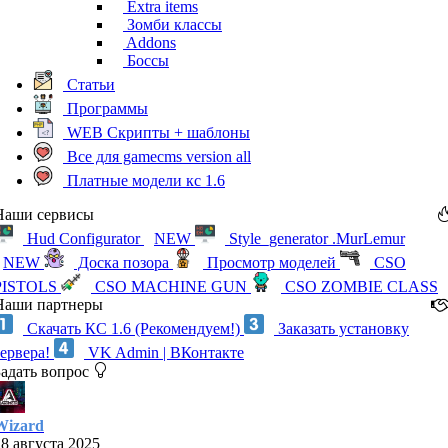
Extra items
Зомби классы
Addons
Боссы
Статьи
Программы
WEB Скрипты + шаблоны
Все для gamecms version all
Платные модели кс 1.6
Наши сервисы
Hud Configurator
NEW
Style_generator .MurLemur
NEW
Доска позора
Просмотр моделей
CSO
PISTOLS
CSO MACHINE GUN
CSO ZOMBIE CLASS
Наши партнеры
Скачать КС 1.6 (Рекомендуем!)
Заказать установку
сервера!
VK Admin | ВКонтакте
Задать вопрос
Wizard
28 августа 2025