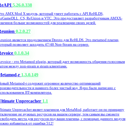
ReAPI
5.26.0.338
то AMX Mod X модуль, который умеет работать с API ReHLDS,
eGameDLL_CS, ReUnion и VTC. Это предоставляет разработчикам AMXX-
лагинов больше возможностей для реализации своих целей.
Reunion
0.2.0.27
eunion является продолжением Dproto для ReHLDS. Это metamod плагин,
оторый позволяет заходить 47/48 Non-Steam на сервер.
Revoice
0.1.0.34
evoice - это Metamod plugin, который дает возможность общения голосовым
атом между non-steam и steam клиентами.
Metamod-r
1.3.0.149
овый Metamod-r содержит огромное количество оптимизаций
роизводительности и намного более чистый код. Ядро было написано с
спользованием JIT-компилятора.
Ultimate Unprecacher
1.1
ltimate Unprecacher являет плагином для MetaMod, работает он по принципу
тключение не нужных ресурсов на вашем сервере, тем самым вы сможете
свободить места для ресурсов под ваши плагины, с помощью данного модуля
ожно избавиться от ошибки 512!