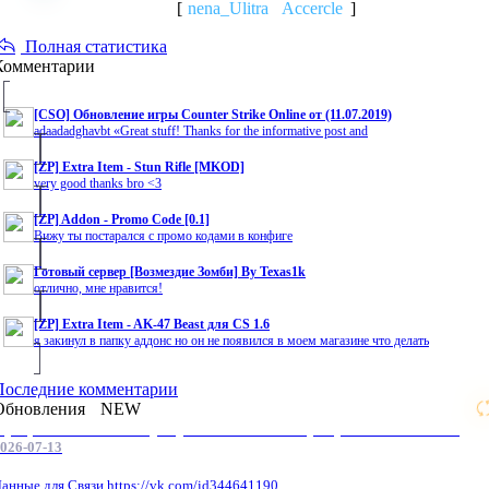
[
nena_Ulitra
Accercle
]
Полная статистика
Комментарии
[CSO] Обновление игры Counter Strike Online от (11.07.2019)
adaadadghavbt «Great stuff! Thanks for the informative post and
[ZP] Extra Item - Stun Rifle [MKOD]
very good thanks bro <3
[ZP] Addon - Promo Code [0.1]
Вижу ты постарался с промо кодами в конфиге
Готовый сервер [Возмездие Зомби] By Texas1k
отлично, мне нравится!
[ZP] Extra Item - AK-47 Beast для CS 1.6
я закинул в папку аддонс но он не появился в моем магазине что делать
Последние комментарии
Обновления
NEW
Профессиональные услуги по CS 1.6 / серверным системам
026-07-13
анные для Связи.https://vk.com/id344641190