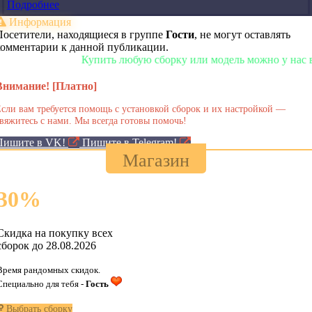
Подробнее
Информация
Посетители, находящиеся в группе
Гости
, не могут оставлять
комментарии к данной публикации.
Купить любую сборку или модель можно у нас в мага
Внимание! [Платно]
сли вам требуется помощь с установкой сборок и их настройкой —
вяжитесь с нами. Мы всегда готовы помочь!
Пишите в VK!
Пишите в Telegram!
Магазин
30
%
Скидка на покупку всех
сборок до 28.08.2026
Время рандомных скидок.
Специально для тебя -
Гость
Выбрать сборку