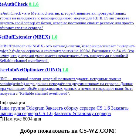
ReAuthCheck
0.1.6
eAuthCheck - это Metamod плагин, который занимается проверкой ваших
гроков на валидность, с помощью данного модуля для REHLDS вы сможете
ащитить свой сервер от ботов, которые постоянно спамят рекламу или просто
абивают слот на сервере!
NetBufExtender (NBEX)
1.0
etBufExtender или NBEX - это метамод-плагин, который расширяет "интернет-
уфер": буферы сервера и клиента(гарантия не 100%). Расширяет до 64 кб. Это
начит, что у игроков уменьшается вероятность быть кикнутыми с ошибкой
Reliable channel overflowed".
UserInfoNetOptimizer (UINO)
1.0
INO — metamod-плагин, который позволяет удалять ненужные поля из
serinfo(setinfo) когда движок передаёт его другим игрокам на сервере. Данная
ера уменьшает объём передаваемых данных и немного сокращает шанс быть
икнутым с "Reliable channel overflowed".
Информация
Наша группа Telegram
Заказать сборку сервера CS 1.6
Заказать
плагин для сервера CS 1.6
Заказать Установку сервера
Нам уже 6094 дня
Добро пожаловать на CS-WZ.COM!