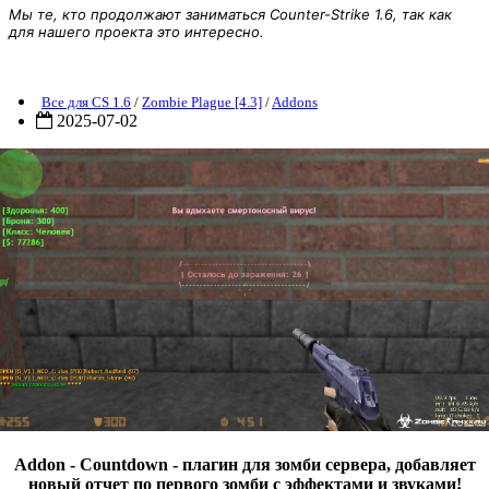
Мы те, кто продолжают заниматься Counter-Strike 1.6, так как
для нашего проекта это интересно.
[ZP] Addon - Countdown (New)
Все для CS 1.6
/
Zombie Plague [4.3]
/
Addons
2025-07-02
Addon - Countdown - плагин для зомби сервера, добавляет
новый отчет по первого зомби с эффектами и звуками!