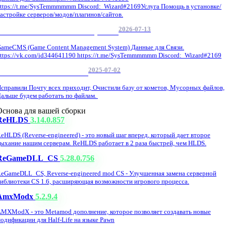
ttps://t.me/SysTemmmmmm Discord: Wizard#2169Услуга Помощь в установке/
астройке серверов/модов/плагинов/сайтов.
2026-07-13
GameCMS Установка Настройка
ameCMS (Game Content Management System) Данные для Связи.
ttps://vk.com/id344641190 https://t.me/SysTemmmmmm Discord: Wizard#2169
2025-07-02
Обнова Фиксы на сайте.
справили Почту всех приходит, Очистили базу от кометов, Мусорных файлов,
альше будем работать по файлам.
Основа для вашей сборки
ReHLDS
3.14.0.857
eHLDS (Reverse-engineered) - это новый шаг вперед, который дает второе
ыхание нашим серверам. ReHLDS работает в 2 раза быстрей, чем HLDS.
ReGameDLL_CS
5.28.0.756
eGameDLL_CS, Reverse-engineered mod CS - Улучшенная замена серверной
иблиотеки CS 1.6, расширяющая возможности игрового процесса.
AmxModx
5.2.9.4
MXModX - это Metamod дополнение, которое позволяет создавать новые
одификации для Half-Life на языке Pawn