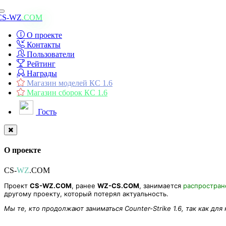
Toggle
CS-WZ
.COM
navigation
О проекте
Контакты
Пользователи
Рейтинг
Награды
Магазин моделей КС 1.6
Магазин сборок КС 1.6
Гость
О проекте
CS-
WZ
.COM
Проект
CS-WZ.COM
, ранее
WZ-CS.COM
, занимается
распростра
другому проекту, который потерял актуальность.
Мы те, кто продолжают заниматься Counter-Strike 1.6, так как для
ZP] Addon - Survivor Attack Reward