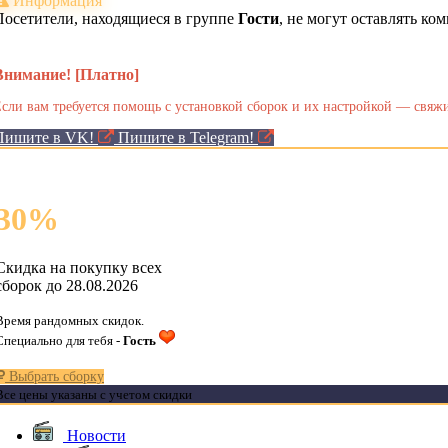
Информация
Посетители, находящиеся в группе
Гости
, не могут оставлять к
Внимание! [Платно]
сли вам требуется помощь с установкой сборок и их настройкой — свяжи
Пишите в VK!
Пишите в Telegram!
30
%
Скидка на покупку всех
сборок до 28.08.2026
Время рандомных скидок.
Специально для тебя -
Гость
Выбрать сборку
Все цены указаны с учетом скидки
Новости