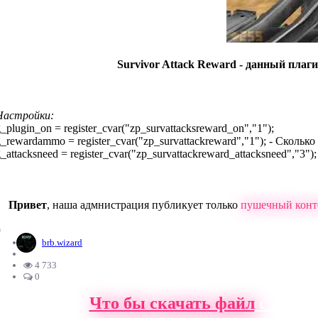
Survivor Attack Reward - данный плаг
Настройки:
_plugin_on = register_cvar("zp_survattacksreward_on","1");
_rewardammo = register_cvar("zp_survattackreward","1"); - Скольк
_attacksneed = register_cvar("zp_survattackreward_attacksneed","
Привет
, наша адмнистрация публикует только
пушечный конт
0
brb.wizard
4 733
0
Что бы скачать файл
с нашег