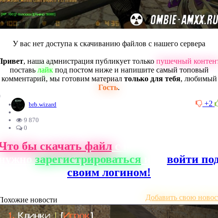
У вас нет доступа к скачиванию файлов с нашего сервера
Привет
, наша адмнистрация публикует только
пушечный контен
поставь
лайк
под постом ниже и напишите самый топовый
комментарий, мы готовим материал
только для тебя
, любимый
Гость
.
0
+2
brb.wizard
9 870
0
Что бы скачать файл
с нашего сайта, ва
нужно
зарегистрироваться
или
войти по
своим логином!
Добавить свою новос
Похожие новости