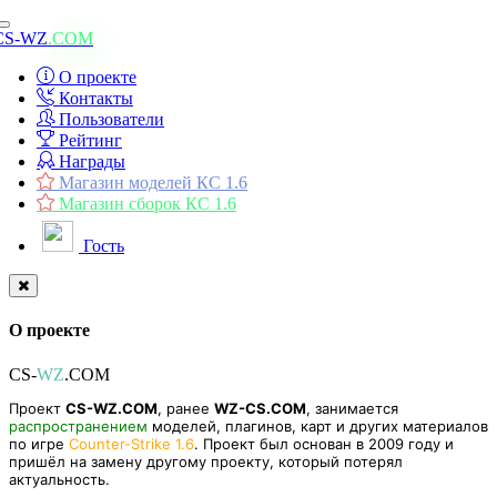
Toggle
CS-WZ
.COM
navigation
О проекте
Контакты
Пользователи
Рейтинг
Награды
Магазин моделей КС 1.6
Магазин сборок КС 1.6
Гость
О проекте
CS-
WZ
.COM
Проект
CS-WZ.COM
, ранее
WZ-CS.COM
, занимается
распространением
моделей, плагинов, карт и других материалов
по игре
Counter-Strike 1.6
. Проект был основан в 2009 году и
пришёл на замену другому проекту, который потерял
актуальность.