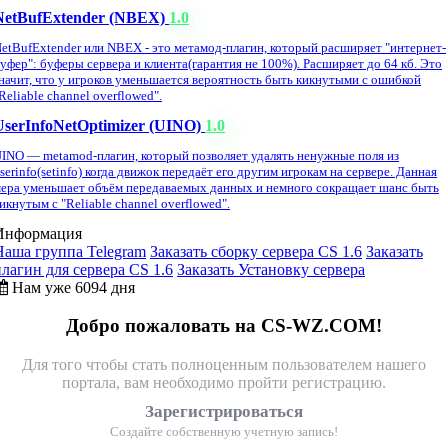
NetBufExtender (NBEX)
1.0
etBufExtender или NBEX - это метамод-плагин, который расширяет "интернет-
уфер": буферы сервера и клиента(гарантия не 100%). Расширяет до 64 кб. Это
начит, что у игроков уменьшается вероятность быть кикнутыми с ошибкой
Reliable channel overflowed".
UserInfoNetOptimizer (UINO)
1.0
INO — metamod-плагин, который позволяет удалять ненужные поля из
serinfo(setinfo) когда движок передаёт его другим игрокам на сервере. Данная
ера уменьшает объём передаваемых данных и немного сокращает шанс быть
икнутым с "Reliable channel overflowed".
Информация
Наша группа Telegram
Заказать сборку сервера CS 1.6
Заказать
плагин для сервера CS 1.6
Заказать Установку сервера
Нам уже 6094 дня
Добро пожаловать на CS-WZ.COM!
Для того чтобы стать полноценным пользователем нашего
портала, вам необходимо пройти регистрацию.
Зарегистрироваться
Создайте собственную учетную запись!