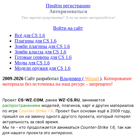
Пройти регистрацию
Авторизоваться
Уже зарегистрированны? А ну-ка живо авторизуйтесь!
Войти на сайт
Всё для CS 1.6
Плагины для CS 1.6
Зомби плагины для CS 1.6
Зомби классы для CS 1.6
Готовые сервера для CS 1.6
Моды для CS 1.6
Модели оружия для CS 1.6
2009-2026
Сайт разработал
Владимир (
Wizard
)
.
Копирование
материала без источника на наш ресурс - запрещено!
Проект
CS-WZ.COM
, ранее
WZ-CS.RU
, занимается
распространением
моделей, плагинов, карт и других материалов
по игре
Counter-Strike 1.6
. Проект был основан ещё в 2009 году,
пришёл он на замену одного другого проекта, который потерял
актуальность за своё время.
Мы те - кто продолжается заниматься Counter-Strike 1.6, так как
для нашего проекта это интересно.