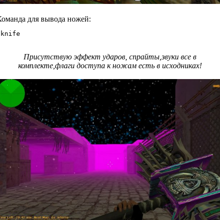
Команда для вывода ножей:
/knife
Присутствую эффект ударов, спрайты,звуки все в
комплекте,флаги доступа к ножам есть в исходниках!