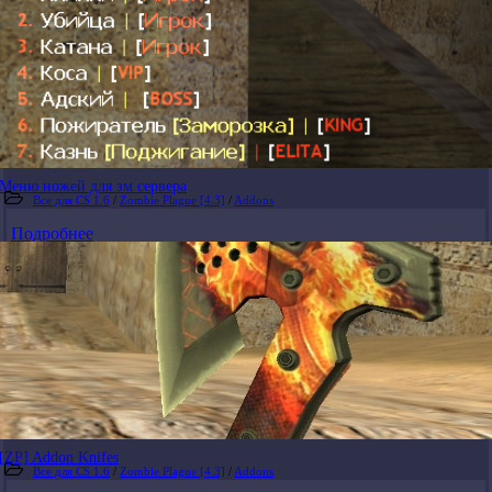
Меню ножей для зм сервера
Все для CS 1.6
/
Zombie Plague [4.3]
/
Addons
Подробнее
[ZP] Addon Knifes
Все для CS 1.6
/
Zombie Plague [4.3]
/
Addons