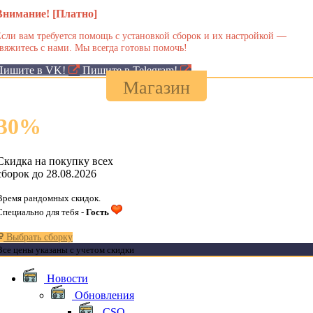
Внимание! [Платно]
сли вам требуется помощь с установкой сборок и их настройкой —
вяжитесь с нами. Мы всегда готовы помочь!
Пишите в VK!
Пишите в Telegram!
Магазин
30
%
Скидка на покупку всех
сборок до 28.08.2026
Время рандомных скидок.
Специально для тебя -
Гость
Выбрать сборку
Все цены указаны с учетом скидки
Новости
Обновления
CSO