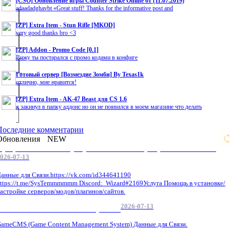
[CSO] Обновление игры Counter Strike Online от (11.07.2019)
adaadadghavbt «Great stuff! Thanks for the informative post and
[ZP] Extra Item - Stun Rifle [MKOD]
very good thanks bro <3
[ZP] Addon - Promo Code [0.1]
Вижу ты постарался с промо кодами в конфиге
Готовый сервер [Возмездие Зомби] By Texas1k
отлично, мне нравится!
[ZP] Extra Item - AK-47 Beast для CS 1.6
я закинул в папку аддонс но он не появился в моем магазине что делать
Последние комментарии
Обновления
NEW
Профессиональные услуги по CS 1.6 / серверным системам
026-07-13
анные для Связи.https://vk.com/id344641190
ttps://t.me/SysTemmmmmm Discord: Wizard#2169Услуга Помощь в установке/
астройке серверов/модов/плагинов/сайтов.
2026-07-13
GameCMS Установка Настройка
ameCMS (Game Content Management System) Данные для Связи.