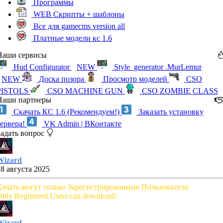
Программы
WEB Скрипты + шаблоны
Все для gamecms version all
Платные модели кс 1.6
Наши сервисы
Hud Configurator
NEW
Style_generator .MurLemur
NEW
Доска позора
Просмотр моделей
CSO
PISTOLS
CSO MACHINE GUN
CSO ZOMBIE CLASS
Наши партнеры
Скачать КС 1.6 (Рекомендуем!)
Заказать установку
сервера!
VK Admin | ВКонтакте
Задать вопрос
Wizard
28 августа 2025
Качать могут только Зарегистрированные Пользователи
nly Registered Users can download!
Wizard