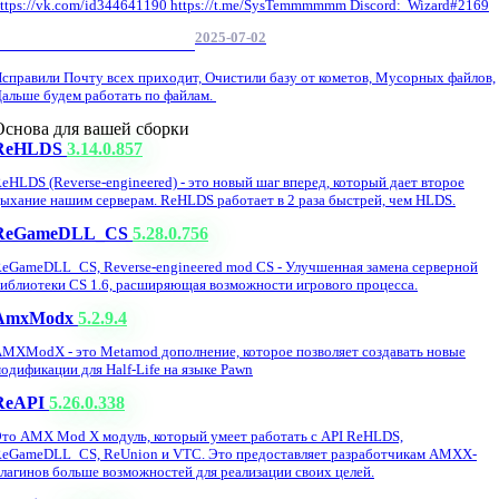
ttps://vk.com/id344641190 https://t.me/SysTemmmmmm Discord: Wizard#2169
2025-07-02
Обнова Фиксы на сайте.
справили Почту всех приходит, Очистили базу от кометов, Мусорных файлов,
альше будем работать по файлам.
Основа для вашей сборки
ReHLDS
3.14.0.857
eHLDS (Reverse-engineered) - это новый шаг вперед, который дает второе
ыхание нашим серверам. ReHLDS работает в 2 раза быстрей, чем HLDS.
ReGameDLL_CS
5.28.0.756
eGameDLL_CS, Reverse-engineered mod CS - Улучшенная замена серверной
иблиотеки CS 1.6, расширяющая возможности игрового процесса.
AmxModx
5.2.9.4
MXModX - это Metamod дополнение, которое позволяет создавать новые
одификации для Half-Life на языке Pawn
ReAPI
5.26.0.338
то AMX Mod X модуль, который умеет работать с API ReHLDS,
eGameDLL_CS, ReUnion и VTC. Это предоставляет разработчикам AMXX-
лагинов больше возможностей для реализации своих целей.