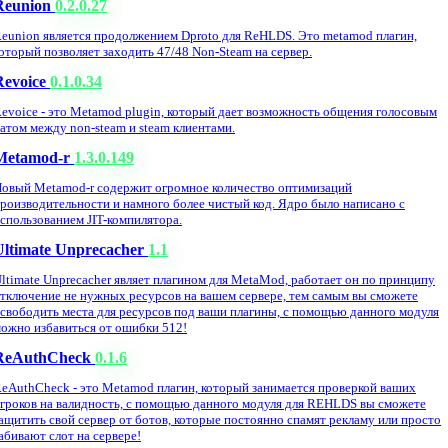
Reunion
0.2.0.27
eunion является продолжением Dproto для ReHLDS. Это metamod плагин,
оторый позволяет заходить 47/48 Non-Steam на сервер.
Revoice
0.1.0.34
evoice - это Metamod plugin, который дает возможность общения голосовым
атом между non-steam и steam клиентами.
Metamod-r
1.3.0.149
овый Metamod-r содержит огромное количество оптимизаций
роизводительности и намного более чистый код. Ядро было написано с
спользованием JIT-компилятора.
Ultimate Unprecacher
1.1
ltimate Unprecacher являет плагином для MetaMod, работает он по принципу
тключение не нужных ресурсов на вашем сервере, тем самым вы сможете
свободить места для ресурсов под ваши плагины, с помощью данного модуля
ожно избавиться от ошибки 512!
ReAuthCheck
0.1.6
eAuthCheck - это Metamod плагин, который занимается проверкой ваших
гроков на валидность, с помощью данного модуля для REHLDS вы сможете
ащитить свой сервер от ботов, которые постоянно спамят рекламу или просто
абивают слот на сервере!