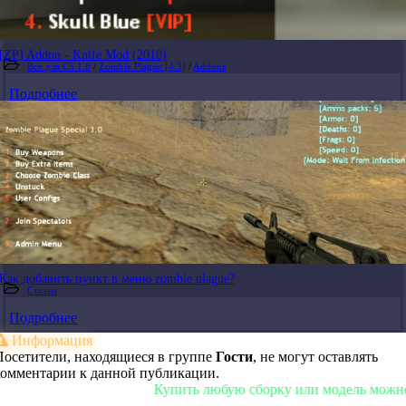
[ZP] Addon - Knife Mod (2018)
Все для CS 1.6
/
Zombie Plague [4.3]
/
Addons
Подробнее
Как добавить пункт в меню zombie plague?
Статьи
Подробнее
Информация
Посетители, находящиеся в группе
Гости
, не могут оставлять
комментарии к данной публикации.
Купить любую сборку или модель можно у нас 