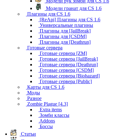
Модели рук зомби для CS 1.6
Модели гранат для CS 1.6
Плагины для CS 1.6
[ReApi] Плагины для CS 1.6
Универсальные плагины
Плагины для [JailBreak]
Плагины для [CSDM]
Плагины для [Deathrun]
Готовые сервера
Готовые сервера [ZM]
Готовые сервера [JailBreak]
Готовые сервера [Deathrun]
Готовые сервера [CSDM]
Готовые сервера [Biohazard]
Готовые сервера [Public]
Карты для CS 1.6
Моды
Разное
Zombie Plague [4.3]
Extra items
Зомби классы
Addons
Боссы
Статьи