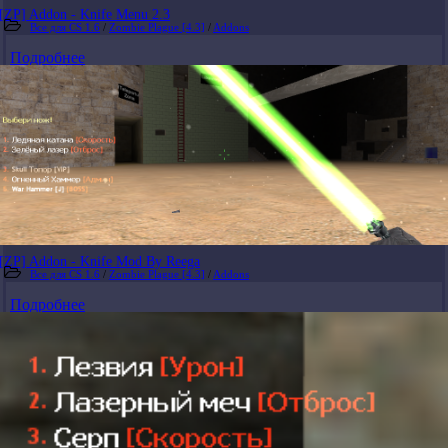
[ZP] Addon - Knife Menu 2.3
Все для CS 1.6
/
Zombie Plague [4.3]
/
Addons
Подробнее
[ZP] Addon - Knife Mod By Reega
Все для CS 1.6
/
Zombie Plague [4.3]
/
Addons
Подробнее