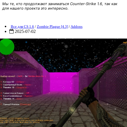
Мы те, кто продолжают заниматься Counter-Strike 1.6, так как
для нашего проекта это интересно.
[ZP] Addon - Knife [NEW]
Все для CS 1.6
/
Zombie Plague [4.3]
/
Addons
2025-07-02