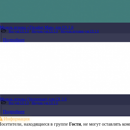
Модель игрока «Thrasher Man» для CS 1.6
Все для CS 1.6
/
Модели для CS 1.6
/
Модели игроков для CS 1.6
Подробнее
Модель игрока (Vectorman) для CS 1.6
Все для CS 1.6
/
Модели для CS 1.6
Подробнее
Информация
Посетители, находящиеся в группе
Гости
, не могут оставлять к