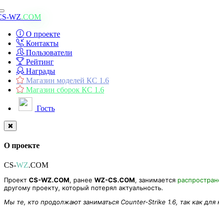
Toggle
CS-WZ
.COM
navigation
О проекте
Контакты
Пользователи
Рейтинг
Награды
Магазин моделей КС 1.6
Магазин сборок КС 1.6
Гость
О проекте
CS-
WZ
.COM
Проект
CS-WZ.COM
, ранее
WZ-CS.COM
, занимается
распростра
другому проекту, который потерял актуальность.
Мы те, кто продолжают заниматься Counter-Strike 1.6, так как для
Модель игрока Demon для CS-1.6