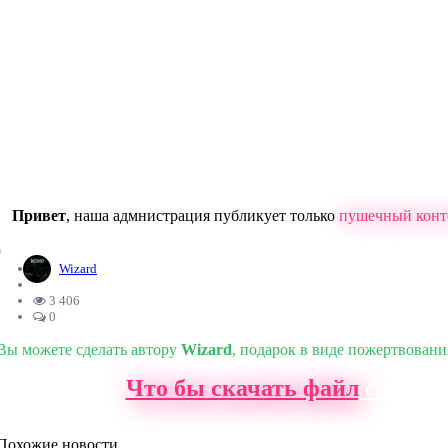
Привет
, наша адмнистрация публикует только
пушечный конт
0
Wizard
3 406
0
Вы можете сделать автору
Wizard
, подарок в виде пожертвовани
Что бы скачать файл
с нашег
Похожие новости