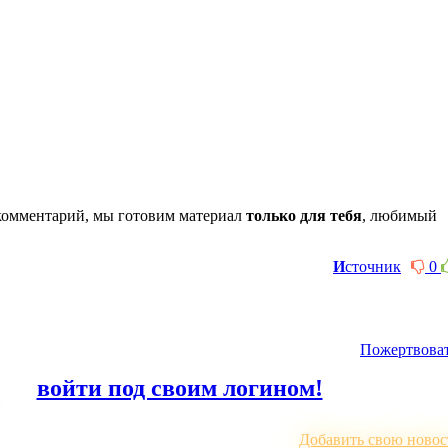
комментарий, мы готовим материал
только для тебя
, любимый
И
сточник
0
Пожертвова
или
войти под своим логином!
Добавить свою новос