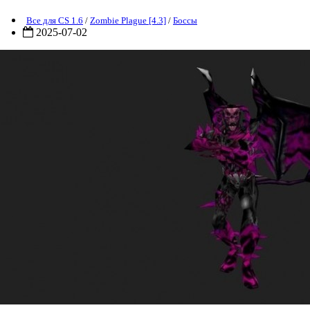
Все для CS 1.6
/
Zombie Plague [4.3]
/
Боссы
2025-07-02