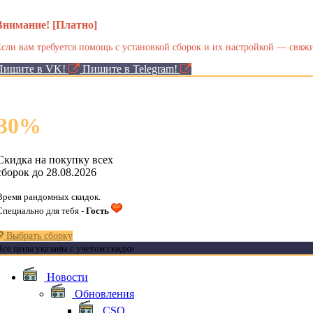
Внимание! [Платно]
сли вам требуется помощь с установкой сборок и их настройкой — свяжи
Пишите в VK!
Пишите в Telegram!
30
%
Скидка на покупку всех
сборок до 28.08.2026
Время рандомных скидок.
Специально для тебя -
Гость
Выбрать сборку
Все цены указаны с учетом скидки
Новости
Обновления
CSO