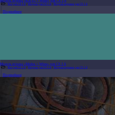
Модель игрока «Kal-El + Wing» для CS 1.6
Все для CS 1.6
/
Модели для CS 1.6
/
Модели игроков для CS 1.6
Подробнее
Модель игрока «Medea + Wing» для CS 1.6
Все для CS 1.6
/
Модели для CS 1.6
/
Модели игроков для CS 1.6
Подробнее