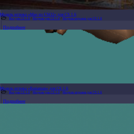
Модель игрока «Mao из CSO2» для CS 1.6
Все для CS 1.6
/
Модели для CS 1.6
/
Модели игроков для CS 1.6
Подробнее
Модель игрока «Rastaman» для CS 1.6
Все для CS 1.6
/
Модели для CS 1.6
/
Модели игроков для CS 1.6
Подробнее