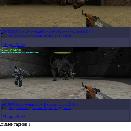
[AMXX] Босс «ScorpionBoss by Alexander» для CS 1.6
Все для CS 1.6
/
Zombie Plague [4.3]
/
Боссы
Подробнее
[AMXX] Босс «Angra by Exodus» для CS 1.6
Все для CS 1.6
/
Zombie Plague [4.3]
/
Боссы
Подробнее
Комментариев 1