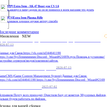
[ZP] Extra Item - AK-47 Beast для CS 1.6
я закинул в папку аддонс но он не появился в моем магазине что делать
[CS]Extra Item Plasma-Rifle
слишком хорошое оружие автору спасибо
Последние комментарии
Обновления
NEW
Профессиональные услуги по CS 1.6 / серверным системам
026-07-13
анные для Связи.https://vk.com/id344641190
ttps://t.me/SysTemmmmmm Discord: Wizard#2169Услуга Помощь в установке/
астройке серверов/модов/плагинов/сайтов.
2026-07-13
GameCMS Установка Настройка
ameCMS (Game Content Management System) Данные для Связи.
ttps://vk.com/id344641190 https://t.me/SysTemmmmmm Discord: Wizard#2169
2025-07-02
Обнова Фиксы на сайте.
справили Почту всех приходит, Очистили базу от кометов, Мусорных файлов,
альше будем работать по файлам.
Основа для вашей сборки