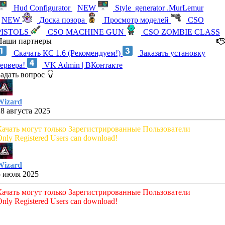
Hud Configurator
NEW
Style_generator .MurLemur
NEW
Доска позора
Просмотр моделей
CSO
PISTOLS
CSO MACHINE GUN
CSO ZOMBIE CLASS
Наши партнеры
Скачать КС 1.6 (Рекомендуем!)
Заказать установку
сервера!
VK Admin | ВКонтакте
Задать вопрос
Wizard
28 августа 2025
Качать могут только Зарегистрированные Пользователи
nly Registered Users can download!
Wizard
5 июля 2025
Качать могут только Зарегистрированные Пользователи
nly Registered Users can download!