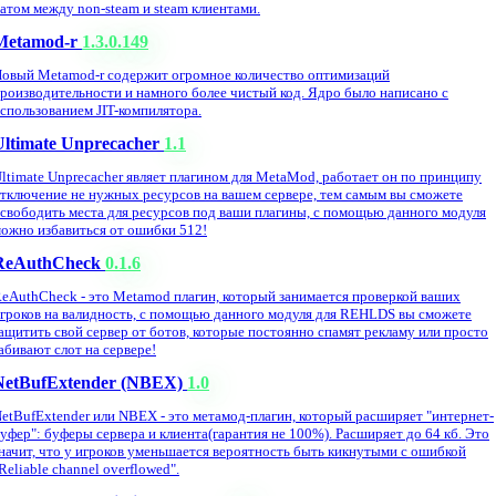
атом между non-steam и steam клиентами.
Metamod-r
1.3.0.149
овый Metamod-r содержит огромное количество оптимизаций
роизводительности и намного более чистый код. Ядро было написано с
спользованием JIT-компилятора.
Ultimate Unprecacher
1.1
ltimate Unprecacher являет плагином для MetaMod, работает он по принципу
тключение не нужных ресурсов на вашем сервере, тем самым вы сможете
свободить места для ресурсов под ваши плагины, с помощью данного модуля
ожно избавиться от ошибки 512!
ReAuthCheck
0.1.6
eAuthCheck - это Metamod плагин, который занимается проверкой ваших
гроков на валидность, с помощью данного модуля для REHLDS вы сможете
ащитить свой сервер от ботов, которые постоянно спамят рекламу или просто
абивают слот на сервере!
NetBufExtender (NBEX)
1.0
etBufExtender или NBEX - это метамод-плагин, который расширяет "интернет-
уфер": буферы сервера и клиента(гарантия не 100%). Расширяет до 64 кб. Это
начит, что у игроков уменьшается вероятность быть кикнутыми с ошибкой
Reliable channel overflowed".