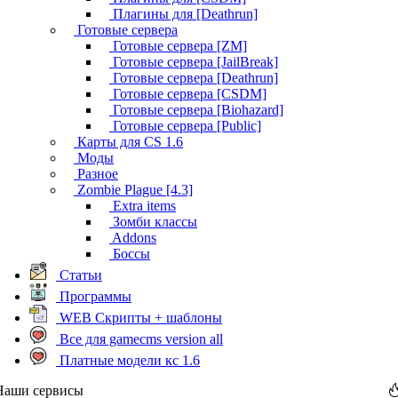
Плагины для [Deathrun]
Готовые сервера
Готовые сервера [ZM]
Готовые сервера [JailBreak]
Готовые сервера [Deathrun]
Готовые сервера [CSDM]
Готовые сервера [Biohazard]
Готовые сервера [Public]
Карты для CS 1.6
Моды
Разное
Zombie Plague [4.3]
Extra items
Зомби классы
Addons
Боссы
Статьи
Программы
WEB Скрипты + шаблоны
Все для gamecms version all
Платные модели кс 1.6
Наши сервисы