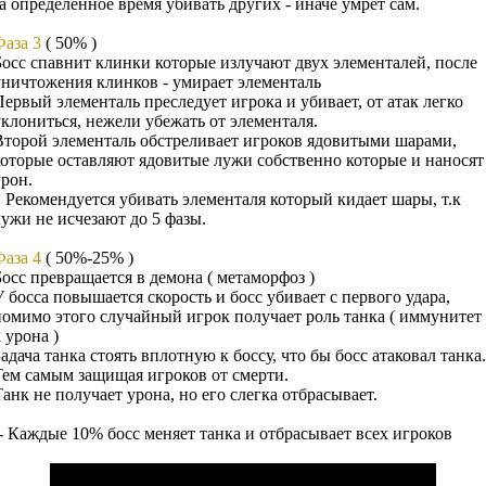
за определенное время убивать других - иначе умрет сам.
Фаза 3
( 50% )
Босс спавнит клинки которые излучают двух элементалей, после
уничтожения клинков - умирает элементаль
Первый элементаль преследует игрока и убивает, от атак легко
уклониться, нежели убежать от элементаля.
Второй элементаль обстреливает игроков ядовитыми шарами,
которые оставляют ядовитые лужи собственно которые и наносят
урон.
* Рекомендуется убивать элементаля который кидает шары, т.к
лужи не исчезают до 5 фазы.
Фаза 4
( 50%-25% )
Босс превращается в демона ( метаморфоз )
У босса повышается скорость и босс убивает с первого удара,
помимо этого случайный игрок получает роль танка ( иммунитет
 урона )
адача танка стоять вплотную к боссу, что бы босс атаковал танка.
Тем самым защищая игроков от смерти.
Танк не получает урона, но его слегка отбрасывает.
-- Каждые 10% босс меняет танка и отбрасывает всех игроков