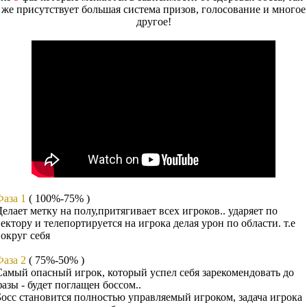
же присутствует большая система призов, голосование и многое
другое!
Фаза 1
( 100%-75% )
Делает метку на полу,притягивает всех игроков.. ударяет по
вектору и телепортируется на игрока делая урон по области. т.е
вокруг себя
Фаза 2
( 75%-50% )
Самый опасный игрок, который успел себя зарекомендовать до
фазы - будет поглащен боссом..
Босс становится полностью управляемый игроком, задача игрока