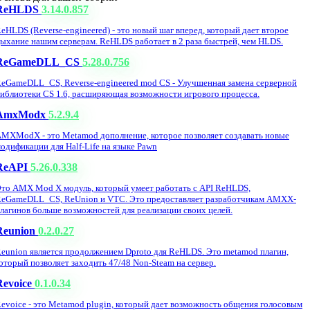
ReHLDS
3.14.0.857
eHLDS (Reverse-engineered) - это новый шаг вперед, который дает второе
ыхание нашим серверам. ReHLDS работает в 2 раза быстрей, чем HLDS.
ReGameDLL_CS
5.28.0.756
eGameDLL_CS, Reverse-engineered mod CS - Улучшенная замена серверной
иблиотеки CS 1.6, расширяющая возможности игрового процесса.
AmxModx
5.2.9.4
MXModX - это Metamod дополнение, которое позволяет создавать новые
одификации для Half-Life на языке Pawn
ReAPI
5.26.0.338
то AMX Mod X модуль, который умеет работать с API ReHLDS,
eGameDLL_CS, ReUnion и VTC. Это предоставляет разработчикам AMXX-
лагинов больше возможностей для реализации своих целей.
Reunion
0.2.0.27
eunion является продолжением Dproto для ReHLDS. Это metamod плагин,
оторый позволяет заходить 47/48 Non-Steam на сервер.
Revoice
0.1.0.34
evoice - это Metamod plugin, который дает возможность общения голосовым