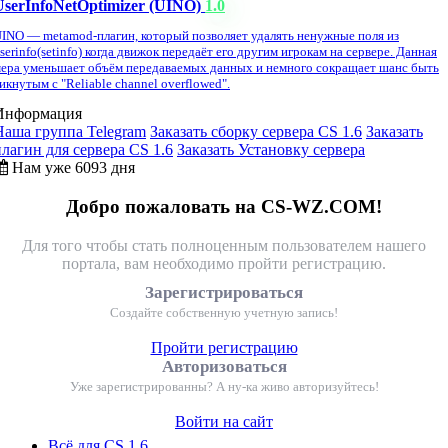
UserInfoNetOptimizer (UINO)
1.0
INO — metamod-плагин, который позволяет удалять ненужные поля из
serinfo(setinfo) когда движок передаёт его другим игрокам на сервере. Данная
ера уменьшает объём передаваемых данных и немного сокращает шанс быть
икнутым с "Reliable channel overflowed".
Информация
Наша группа Telegram
Заказать сборку сервера CS 1.6
Заказать
плагин для сервера CS 1.6
Заказать Установку сервера
Нам уже 6093 дня
Добро пожаловать на CS-WZ.COM!
Для того чтобы стать полноценным пользователем нашего
портала, вам необходимо пройти регистрацию.
Зарегистрироваться
Создайте собственную учетную запись!
Пройти регистрацию
Авторизоваться
Уже зарегистрированны? А ну-ка живо авторизуйтесь!
Войти на сайт
Всё для CS 1.6