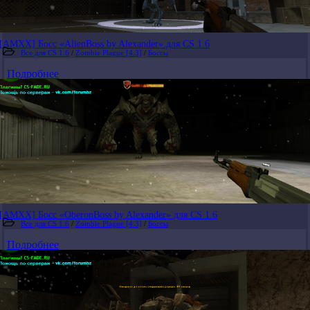
[AMXX] Босс «AlienBoss by Alexander» для CS 1.6
Все для CS 1.6
/
Zombie Plague [4.3]
/
Боссы
Подробнее
[AMXX] Босс «OberonBoss by Alexander» для CS 1.6
Все для CS 1.6
/
Zombie Plague [4.3]
/
Боссы
Подробнее