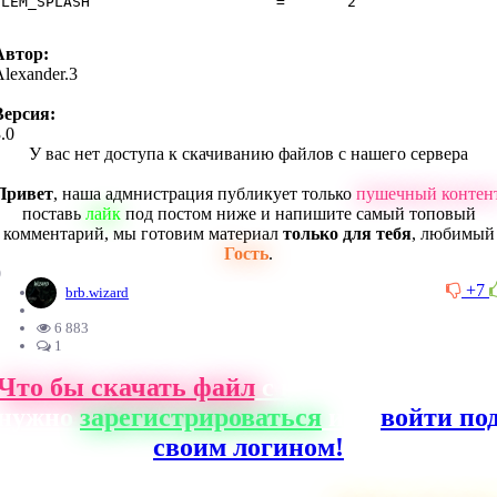
Автор:
lexander.3
Версия:
.0
У вас нет доступа к скачиванию файлов с нашего сервера
Привет
, наша адмнистрация публикует только
пушечный контен
поставь
лайк
под постом ниже и напишите самый топовый
комментарий, мы готовим материал
только для тебя
, любимый
Гость
.
0
+7
brb.wizard
6 883
1
Что бы скачать файл
с нашего сайта, ва
нужно
зарегистрироваться
или
войти по
своим логином!