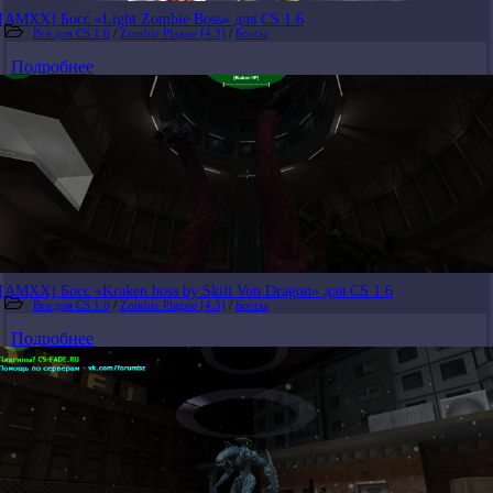
[AMXX] Босс «Light Zombie Boss» для CS 1.6
Все для CS 1.6
/
Zombie Plague [4.3]
/
Боссы
Подробнее
[AMXX] Босс «Kraken boss by Skill Von Dragon» для CS 1.6
Все для CS 1.6
/
Zombie Plague [4.3]
/
Боссы
Подробнее