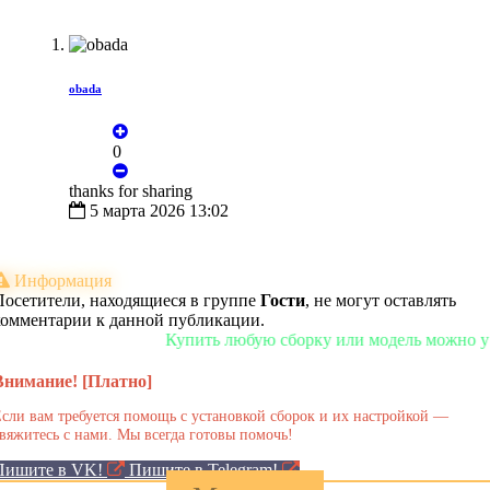
obada
0
thanks for sharing
5 марта 2026 13:02
Информация
Посетители, находящиеся в группе
Гости
, не могут оставлять
комментарии к данной публикации.
Купить любую сборку или модель можно у нас в ма
Внимание! [Платно]
сли вам требуется помощь с установкой сборок и их настройкой —
вяжитесь с нами. Мы всегда готовы помочь!
Пишите в VK!
Пишите в Telegram!