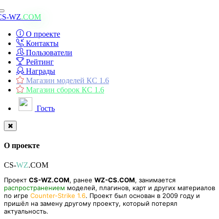
Toggle
CS-WZ
.COM
navigation
О проекте
Контакты
Пользователи
Рейтинг
Награды
Магазин моделей КС 1.6
Магазин сборок КС 1.6
Гость
О проекте
CS-
WZ
.COM
Проект
CS-WZ.COM
, ранее
WZ-CS.COM
, занимается
распространением
моделей, плагинов, карт и других материалов
по игре
Counter-Strike 1.6
. Проект был основан в 2009 году и
пришёл на замену другому проекту, который потерял
актуальность.