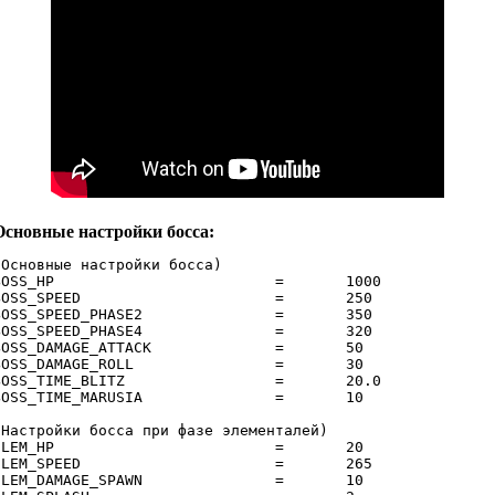
Основные настройки босса:
(Основные настройки босса)

_HP				=	1000				// Здоровье босса

S_SPEED			=	250				// Скорость босса

SS_SPEED_PHASE2		=	350				// Скорость босса на 2 фазе

S_SPEED_PHASE4		=	320				// Скорость босса на фазе демона

SS_DAMAGE_ATTACK		=	50				// Урон босса

SS_DAMAGE_ROLL		=	30				// Урон от вращения босса

SS_TIME_BLITZ			=	20.0				// Время до блиц атаки

OSS_TIME_MARUSIA		=	10

(Настройки босса при фазе элементалей)

20				// Здоровье делимое от игроков, например 20к у босса, делим на ( 20 ) получаем 1к на элема.

M_SPEED			=	265				// Скорость элема

M_DAMAGE_SPAWN		=	10				// Наносимый урон при появлении элементаля
