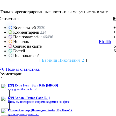
Только зарегистрированные посетители могут писать в чате.
Статистика
Всего статей
2530
+
Комментариев
224
+
Пользователей
: 46496
+
Новичок
Rhalith
Сейчас на сайте
6
Гостей
6
Пользователей
[
Евгений Николаевич_2
]
Полная статистика
Комментарии
[ZP] Extra Item - Stun Rifle [MKOD]
very good thanks bro <3
[ZP] Addon - Promo Code [0.1]
Вижу ты постарался с промо кодами в конфиге
Готовый сервер [Возмездие Зомби] By Texas1k
отлично, мне нравится!