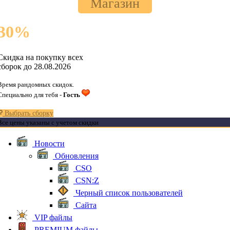
Магазин
30
%
Скидка на покупку всех
сборок до 28.08.2026
Время рандомных скидок.
Специально для тебя -
Гость
Выбрать сборку
Все цены указаны с учетом скидки
Новости
Обновления
CSO
CSN:Z
Черный список пользователей
Сайта
VIP файлы
PREMIUM файлы