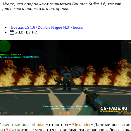
Мы те, кто продолжают заниматься Counter-Strike 1.6, так как
для нашего проекта это интересно.
[AMXX] Босс «IllidanBoss by Alexander» для CS 1.6
Все для CS 1.6
/
Zombie Plague [4.3]
/
Боссы
2025-07-02
Известный босс
«
Illidan
» от автора «
Alexander
» Данный босс стои
из
5
фаз которые меняются в зависимости от здоровья босса, так-