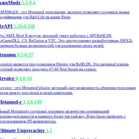
AmxModx
5.2.9.4
MXModX - это Metamod дополнение, которое позволяет создавать новые
одификации для Half-Life на языке Pawn
ReAPI
5.26.0.338
то AMX Mod X модуль, который умеет работать с API ReHLDS,
eGameDLL_CS, ReUnion и VTC. Это предоставляет разработчикам AMXX-
лагинов больше возможностей для реализации своих целей.
Reunion
0.2.0.27
eunion является продолжением Dproto для ReHLDS. Это metamod плагин,
оторый позволяет заходить 47/48 Non-Steam на сервер.
Revoice
0.1.0.34
evoice - это Metamod plugin, который дает возможность общения голосовым
атом между non-steam и steam клиентами.
Metamod-r
1.3.0.149
овый Metamod-r содержит огромное количество оптимизаций
роизводительности и намного более чистый код. Ядро было написано с
спользованием JIT-компилятора.
Ultimate Unprecacher
1.1