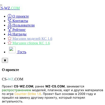
Toggle
CS-WZ
.COM
navigation
О проекте
Контакты
Пользователи
Рейтинг
Награды
Магазин моделей КС 1.6
Магазин сборок КС 1.6
Гость
О проекте
CS-
WZ
.COM
Проект
CS-WZ.COM
, ранее
WZ-CS.COM
, занимается
распространением
моделей, плагинов, карт и других материалов
по игре
Counter-Strike 1.6
. Проект был основан в 2009 году и
пришёл на замену другому проекту, который потерял
актуальность.