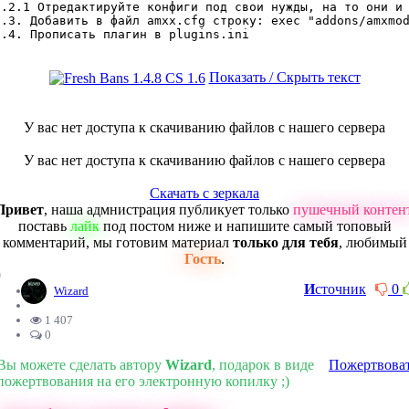
2.2.1 Отредактируйте конфиги под свои нужды, на то они и 
2.3. Добавить в файл amxx.cfg строку: exec "addons/amxmod
2.4. Прописать плагин в plugins.ini
Показать / Скрыть текст
У вас нет доступа к скачиванию файлов с нашего сервера
У вас нет доступа к скачиванию файлов с нашего сервера
Скачать с зеркала
Привет
, наша адмнистрация публикует только
пушечный контен
поставь
лайк
под постом ниже и напишите самый топовый
комментарий, мы готовим материал
только для тебя
, любимый
Гость
.
0
И
сточник
0
Wizard
1 407
0
Вы можете сделать автору
Wizard
, подарок в виде
Пожертвова
пожертвования на его электронную копилку ;)