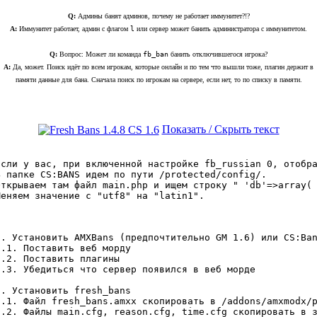
Q:
Админы банят админов, почему не работает иммунитет?!?
A:
Иммунитет работает, админ с флагом
l
или сервер может банить администратора с иммунитетом.
Q:
Вопрос: Может ли команда
fb_ban
банить отключившегося игрока?
A:
Да, может. Поиск идёт по всем игрокам, которые онлайн и по тем что вышли тоже, плагин держит в
памяти данные для бана. Сначала поиск по игрокам на сервере, если нет, то по списку в памяти.
Показать / Скрыть текст
Если у вас, при включенной настройке fb_russian 0, отобра
В папке CS:BANS идем по пути /protected/config/.

Открываем там файл main.php и ищем строку " 'db'=>array( 
Меняем значение с "utf8" на "latin1".
1. Установить AMXBans (предпочтительно GM 1.6) или CS:Ban
1.1. Поставить веб морду

1.2. Поставить плагины

1.3. Убедиться что сервер появился в веб морде

2. Установить fresh_bans

2.1. Файл fresh_bans.amxx скопировать в /addons/amxmodx/p
2.2. Файлы main.cfg, reason.cfg, time.cfg скопировать в з