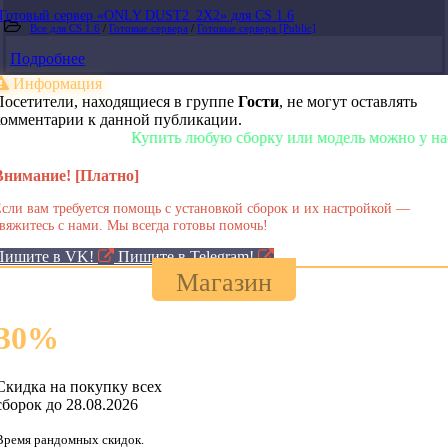
Готовый сервер «ONLY DUST2_2X2» для CS 1.6
Все для CS 1.6
/
Готовые сервера
/
Готовые сервера [Public]
Подробнее
Информация
Посетители, находящиеся в группе
Гости
, не могут оставлять
комментарии к данной публикации.
Купить любую сборку или модель можно у нас в мага
Внимание! [Платно]
сли вам требуется помощь с установкой сборок и их настройкой —
вяжитесь с нами. Мы всегда готовы помочь!
Пишите в VK!
Пишите в Telegram!
Магазин
30
%
Скидка на покупку всех
сборок до 28.08.2026
Время рандомных скидок.