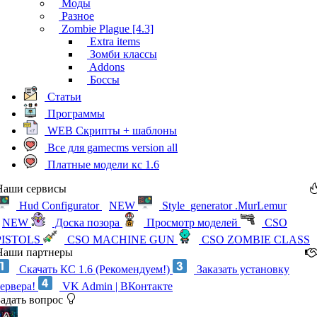
Моды
Разное
Zombie Plague [4.3]
Extra items
Зомби классы
Addons
Боссы
Статьи
Программы
WEB Скрипты + шаблоны
Все для gamecms version all
Платные модели кс 1.6
Наши сервисы
Hud Configurator
NEW
Style_generator .MurLemur
NEW
Доска позора
Просмотр моделей
CSO
PISTOLS
CSO MACHINE GUN
CSO ZOMBIE CLASS
Наши партнеры
Скачать КС 1.6 (Рекомендуем!)
Заказать установку
сервера!
VK Admin | ВКонтакте
Задать вопрос