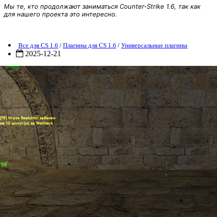
Мы те, кто продолжают заниматься Counter-Strike 1.6, так как
для нашего проекта это интересно.
resh Bans 1.4.8 CS 1.6
Все для CS 1.6
/
Плагины для CS 1.6
/
Универсальные плагины
2025-12-21