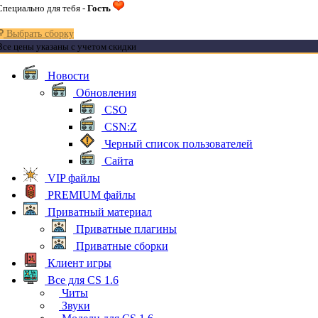
Специально для тебя -
Гость
Выбрать сборку
Все цены указаны с учетом скидки
Новости
Обновления
CSO
CSN:Z
Черный список пользователей
Сайта
VIP файлы
PREMIUM файлы
Приватный материал
Приватные плагины
Приватные сборки
Клиент игры
Все для CS 1.6
Читы
Звуки