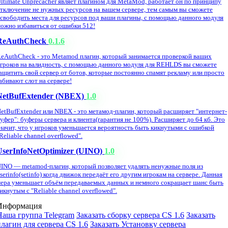
ltimate Unprecacher являет плагином для MetaMod, работает он по принципу
тключение не нужных ресурсов на вашем сервере, тем самым вы сможете
свободить места для ресурсов под ваши плагины, с помощью данного модуля
ожно избавиться от ошибки 512!
ReAuthCheck
0.1.6
eAuthCheck - это Metamod плагин, который занимается проверкой ваших
гроков на валидность, с помощью данного модуля для REHLDS вы сможете
ащитить свой сервер от ботов, которые постоянно спамят рекламу или просто
абивают слот на сервере!
NetBufExtender (NBEX)
1.0
etBufExtender или NBEX - это метамод-плагин, который расширяет "интернет-
уфер": буферы сервера и клиента(гарантия не 100%). Расширяет до 64 кб. Это
начит, что у игроков уменьшается вероятность быть кикнутыми с ошибкой
Reliable channel overflowed".
UserInfoNetOptimizer (UINO)
1.0
INO — metamod-плагин, который позволяет удалять ненужные поля из
serinfo(setinfo) когда движок передаёт его другим игрокам на сервере. Данная
ера уменьшает объём передаваемых данных и немного сокращает шанс быть
икнутым с "Reliable channel overflowed".
Информация
Наша группа Telegram
Заказать сборку сервера CS 1.6
Заказать
плагин для сервера CS 1.6
Заказать Установку сервера