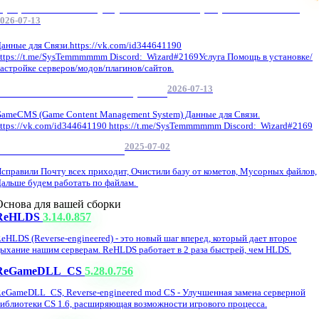
Профессиональные услуги по CS 1.6 / серверным системам
026-07-13
анные для Связи.https://vk.com/id344641190
ttps://t.me/SysTemmmmmm Discord: Wizard#2169Услуга Помощь в установке/
астройке серверов/модов/плагинов/сайтов.
2026-07-13
GameCMS Установка Настройка
ameCMS (Game Content Management System) Данные для Связи.
ttps://vk.com/id344641190 https://t.me/SysTemmmmmm Discord: Wizard#2169
2025-07-02
Обнова Фиксы на сайте.
справили Почту всех приходит, Очистили базу от кометов, Мусорных файлов,
альше будем работать по файлам.
Основа для вашей сборки
ReHLDS
3.14.0.857
eHLDS (Reverse-engineered) - это новый шаг вперед, который дает второе
ыхание нашим серверам. ReHLDS работает в 2 раза быстрей, чем HLDS.
ReGameDLL_CS
5.28.0.756
eGameDLL_CS, Reverse-engineered mod CS - Улучшенная замена серверной
иблиотеки CS 1.6, расширяющая возможности игрового процесса.