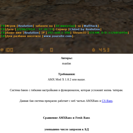
Авторы:
mazdan
Требования:
AMX Mod X 1.8.2 или выше.
Система банов с гибкими настройками и функционалом, которая усложнит жизнь читерам.
Данная бан система прекрасно работает с веб частью AMXBans и
CS:Bans
.
Сравнение AMXBans и Fresh Bans
уменьшено число запросов к БД