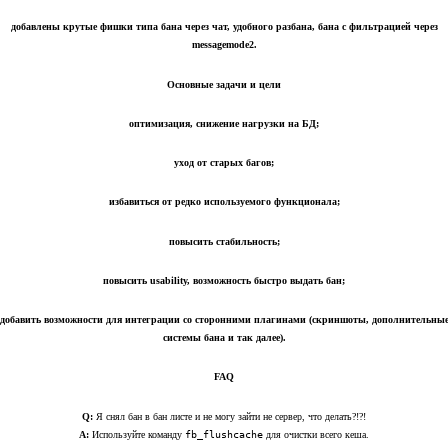
добавлены крутые фишки типа бана через чат, удобного разбана, бана с фильтрацией через
messagemode2.
Основные задачи и цели
оптимизация, снижение нагрузки на БД;
уход от старых багов;
избавиться от редко используемого функционала;
повысить стабильность;
повысить usability, возможность быстро выдать бан;
добавить возможности для интеграции со сторонними плагинами (скриншоты, дополнительны
системы бана и так далее).
FAQ
Q:
Я снял бан в бан листе и не могу зайти не сервер, что делать?!?!
A:
Используйте команду
fb_flushcache
для очистки всего кеша.