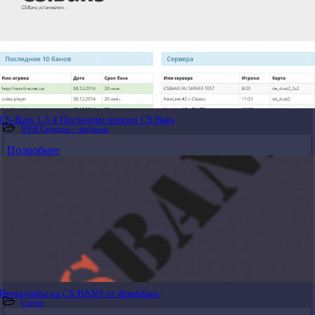
CS-Bans 1.3.4 Последние версии CS:Bans
WEB Скрипты + шаблоны
Подробнее
Иероглифы на CS:BANS от фрешбанс
Статьи