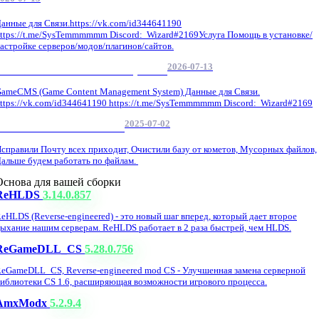
анные для Связи.https://vk.com/id344641190
ttps://t.me/SysTemmmmmm Discord: Wizard#2169Услуга Помощь в установке/
астройке серверов/модов/плагинов/сайтов.
2026-07-13
GameCMS Установка Настройка
ameCMS (Game Content Management System) Данные для Связи.
ttps://vk.com/id344641190 https://t.me/SysTemmmmmm Discord: Wizard#2169
2025-07-02
Обнова Фиксы на сайте.
справили Почту всех приходит, Очистили базу от кометов, Мусорных файлов,
альше будем работать по файлам.
Основа для вашей сборки
ReHLDS
3.14.0.857
eHLDS (Reverse-engineered) - это новый шаг вперед, который дает второе
ыхание нашим серверам. ReHLDS работает в 2 раза быстрей, чем HLDS.
ReGameDLL_CS
5.28.0.756
eGameDLL_CS, Reverse-engineered mod CS - Улучшенная замена серверной
иблиотеки CS 1.6, расширяющая возможности игрового процесса.
AmxModx
5.2.9.4