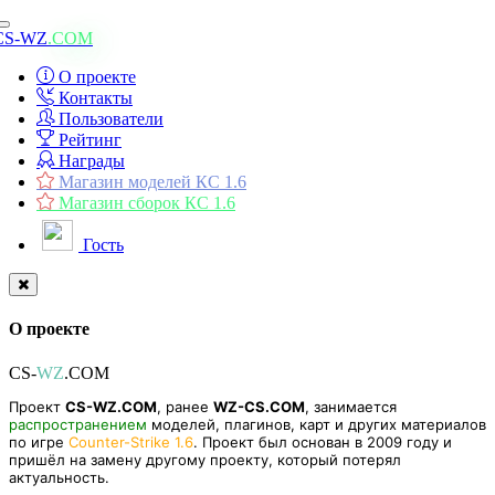
Toggle
CS-WZ
.COM
navigation
О проекте
Контакты
Пользователи
Рейтинг
Награды
Магазин моделей КС 1.6
Магазин сборок КС 1.6
Гость
О проекте
CS-
WZ
.COM
Проект
CS-WZ.COM
, ранее
WZ-CS.COM
, занимается
распространением
моделей, плагинов, карт и других материалов
по игре
Counter-Strike 1.6
. Проект был основан в 2009 году и
пришёл на замену другому проекту, который потерял
актуальность.