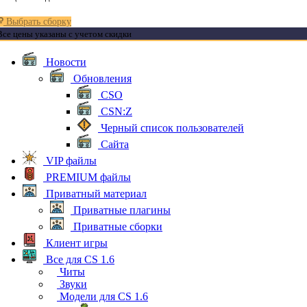
Выбрать сборку
Все цены указаны с учетом скидки
Новости
Обновления
CSO
CSN:Z
Черный список пользователей
Сайта
VIP файлы
PREMIUM файлы
Приватный материал
Приватные плагины
Приватные сборки
Клиент игры
Все для CS 1.6
Читы
Звуки
Модели для CS 1.6