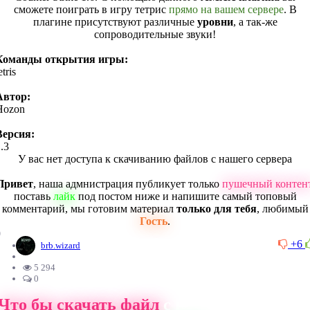
сможете поиграть в игру тетрис
прямо на вашем сервере
. В
плагине присутствуют различные
уровни
, а так-же
сопроводительные звуки!
Команды открытия игры:
etris
Автор:
Hozon
Версия:
.3
У вас нет доступа к скачиванию файлов с нашего сервера
Привет
, наша адмнистрация публикует только
пушечный контен
поставь
лайк
под постом ниже и напишите самый топовый
комментарий, мы готовим материал
только для тебя
, любимый
Гость
.
0
+6
brb.wizard
5 294
0
Что бы скачать файл
с нашего сайта, ва