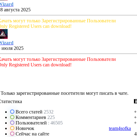
Wizard
28 августа 2025
Качать могут только Зарегистрированные Пользователи
nly Registered Users can download!
Wizard
5 июля 2025
Качать могут только Зарегистрированные Пользователи
nly Registered Users can download!
Только зарегистрированные посетители могут писать в чате.
Статистика
Всего статей
2532
+
Комментариев
225
+
Пользователей
: 46505
+
Новичок
team4sofka
Сейчас на сайте
4