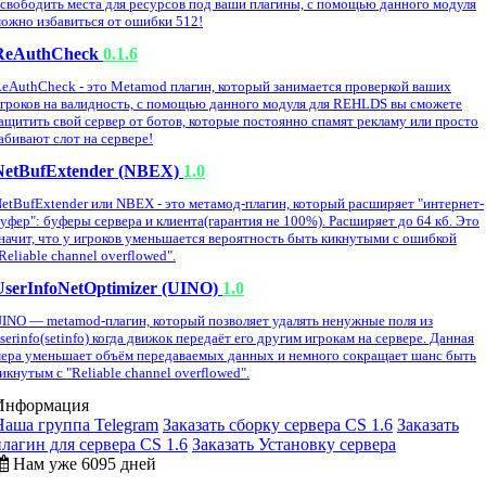
свободить места для ресурсов под ваши плагины, с помощью данного модуля
ожно избавиться от ошибки 512!
ReAuthCheck
0.1.6
eAuthCheck - это Metamod плагин, который занимается проверкой ваших
гроков на валидность, с помощью данного модуля для REHLDS вы сможете
ащитить свой сервер от ботов, которые постоянно спамят рекламу или просто
абивают слот на сервере!
NetBufExtender (NBEX)
1.0
etBufExtender или NBEX - это метамод-плагин, который расширяет "интернет-
уфер": буферы сервера и клиента(гарантия не 100%). Расширяет до 64 кб. Это
начит, что у игроков уменьшается вероятность быть кикнутыми с ошибкой
Reliable channel overflowed".
UserInfoNetOptimizer (UINO)
1.0
INO — metamod-плагин, который позволяет удалять ненужные поля из
serinfo(setinfo) когда движок передаёт его другим игрокам на сервере. Данная
ера уменьшает объём передаваемых данных и немного сокращает шанс быть
икнутым с "Reliable channel overflowed".
Информация
Наша группа Telegram
Заказать сборку сервера CS 1.6
Заказать
плагин для сервера CS 1.6
Заказать Установку сервера
Нам уже 6095 дней