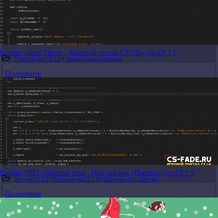
Плагин «Short Throw - Короткий бросок CS:GO» для CS 1.6
Плагины для CS 1.6
/
Универсальные плагины
Подробнее
Плагин [JBE] «JailBreak игра - Hide and seek (Прятки)» для CS 1.6
Все для CS 1.6
/
Плагины для CS 1.6
/
Плагины для [JailBreak]
Подробнее