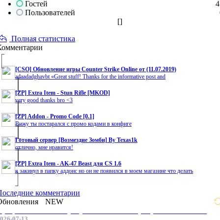
Гостей
4
Пользователей
[
]
Полная статистика
Комментарии
[CSO] Обновление игры Counter Strike Online от (11.07.2019)
adaadadghavbt «Great stuff! Thanks for the informative post and
[ZP] Extra Item - Stun Rifle [MKOD]
very good thanks bro <3
[ZP] Addon - Promo Code [0.1]
Вижу ты постарался с промо кодами в конфиге
Готовый сервер [Возмездие Зомби] By Texas1k
отлично, мне нравится!
[ZP] Extra Item - AK-47 Beast для CS 1.6
я закинул в папку аддонс но он не появился в моем магазине что делать
Последние комментарии
Обновления
NEW
Профессиональные услуги по CS 1.6 / серверным системам
026-07-13