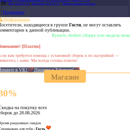
Все для CS 1.6
/
Плагины для CS 1.6
/
Универсальные плагины
Подробнее
Информация
Посетители, находящиеся в группе
Гости
, не могут оставлять
комментарии к данной публикации.
Купить любую сборку или модель можно у н
Внимание! [Платно]
сли вам требуется помощь с установкой сборок и их настройкой —
вяжитесь с нами. Мы всегда готовы помочь!
Пишите в VK!
Пишите в Telegram!
Магазин
30
%
Скидка на покупку всех
сборок до 28.08.2026
Время рандомных скидок.
Специально для тебя -
Гость