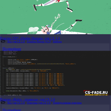
Плагин [ZP] «Dodge Human» для CS 1.6
Все для CS 1.6
/
Zombie Plague [4.3]
/
Addons
Подробнее
Плагин «Rules - правила» для CS 1.6
Все для CS 1.6
/
Плагины для CS 1.6
/
Универсальные плагины
Подробнее