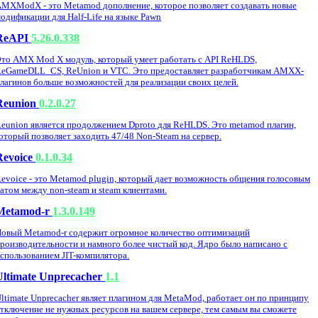
MXModX - это Metamod дополнение, которое позволяет создавать новые
одификации для Half-Life на языке Pawn
ReAPI
5.26.0.338
то AMX Mod X модуль, который умеет работать с API ReHLDS,
eGameDLL_CS, ReUnion и VTC. Это предоставляет разработчикам AMXX-
лагинов больше возможностей для реализации своих целей.
Reunion
0.2.0.27
eunion является продолжением Dproto для ReHLDS. Это metamod плагин,
оторый позволяет заходить 47/48 Non-Steam на сервер.
Revoice
0.1.0.34
evoice - это Metamod plugin, который дает возможность общения голосовым
атом между non-steam и steam клиентами.
Metamod-r
1.3.0.149
овый Metamod-r содержит огромное количество оптимизаций
роизводительности и намного более чистый код. Ядро было написано с
спользованием JIT-компилятора.
Ultimate Unprecacher
1.1
ltimate Unprecacher являет плагином для MetaMod, работает он по принципу
тключение не нужных ресурсов на вашем сервере, тем самым вы сможете