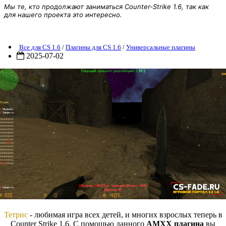
Мы те, кто продолжают заниматься Counter-Strike 1.6, так как
для нашего проекта это интересно.
лагин «Tetris - Тетрис» для CS 1.6
Все для CS 1.6
/
Плагины для CS 1.6
/
Универсальные плагины
2025-07-02
Тетрис
- любимая игра всех детей, и многих взрослых теперь в
Counter Strike 1.6. С помощью данного
AMXX плагина
вы