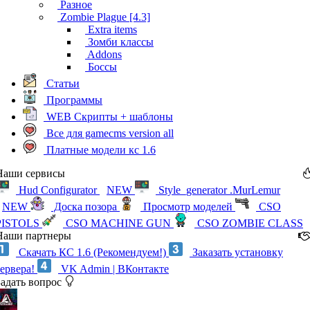
Разное
Zombie Plague [4.3]
Extra items
Зомби классы
Addons
Боссы
Статьи
Программы
WEB Скрипты + шаблоны
Все для gamecms version all
Платные модели кс 1.6
Наши сервисы
Hud Configurator
NEW
Style_generator .MurLemur
NEW
Доска позора
Просмотр моделей
CSO
PISTOLS
CSO MACHINE GUN
CSO ZOMBIE CLASS
Наши партнеры
Скачать КС 1.6 (Рекомендуем!)
Заказать установку
сервера!
VK Admin | ВКонтакте
Задать вопрос