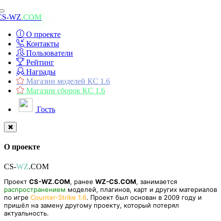
Toggle
CS-WZ
.COM
navigation
О проекте
Контакты
Пользователи
Рейтинг
Награды
Магазин моделей КС 1.6
Магазин сборок КС 1.6
Гость
О проекте
CS-
WZ
.COM
Проект
CS-WZ.COM
, ранее
WZ-CS.COM
, занимается
распространением
моделей, плагинов, карт и других материалов
по игре
Counter-Strike 1.6
. Проект был основан в 2009 году и
пришёл на замену другому проекту, который потерял
актуальность.