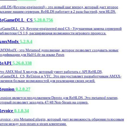
eHLDS (Reverse-engineered) - это новый шаг вперед, который дает второе
ыхание нашим серверам. ReHLDS работает в 2 раза быстрей, чем HLDS.
ReGameDLL_CS
5.28.0.756
eGameDLL_CS, Reverse-engineered mod CS - Улучшенная замена серверной
иблиотеки CS 1.6, расширяющая возможности игрового процесса.
AmxModx
5.2.9.4
MXModX - это Metamod дополнение, которое позволяет создавать новые
одификации для Half-Life на языке Pawn
ReAPI
5.26.0.338
то AMX Mod X модуль, который умеет работать с API ReHLDS,
eGameDLL_CS, ReUnion и VTC. Это предоставляет разработчикам AMXX-
лагинов больше возможностей для реализации своих целей.
Reunion
0.2.0.27
eunion является продолжением Dproto для ReHLDS. Это metamod плагин,
оторый позволяет заходить 47/48 Non-Steam на сервер.
Revoice
0.1.0.34
evoice - это Metamod plugin, который дает возможность общения голосовым
атом между non-steam и steam клиентами.