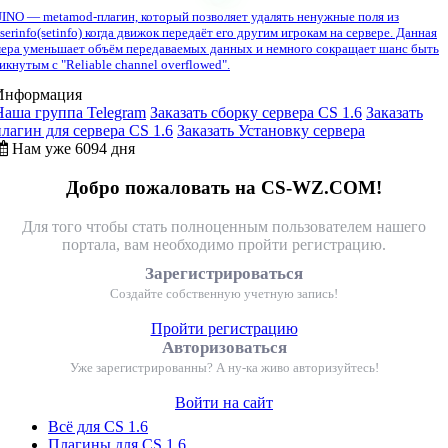
INO — metamod-плагин, который позволяет удалять ненужные поля из
serinfo(setinfo) когда движок передаёт его другим игрокам на сервере. Данная
ера уменьшает объём передаваемых данных и немного сокращает шанс быть
икнутым с "Reliable channel overflowed".
Информация
Наша группа Telegram
Заказать сборку сервера CS 1.6
Заказать
плагин для сервера CS 1.6
Заказать Установку сервера
Нам уже 6094 дня
Добро пожаловать на CS-WZ.COM!
Для того чтобы стать полноценным пользователем нашего
портала, вам необходимо пройти регистрацию.
Зарегистрироваться
Создайте собственную учетную запись!
Пройти регистрацию
Авторизоваться
Уже зарегистрированны? А ну-ка живо авторизуйтесь!
Войти на сайт
Всё для CS 1.6
Плагины для CS 1.6