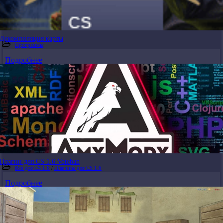
Декомпиляция карты
Программы
Подробнее
Плагин для CS 1.6 Voteban
Все для CS 1.6
/
Плагины для CS 1.6
Подробнее