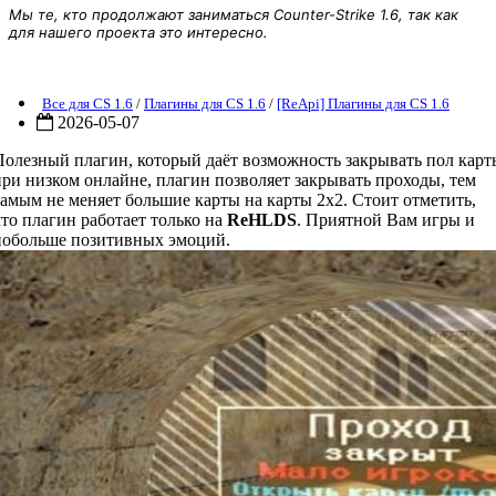
Мы те, кто продолжают заниматься Counter-Strike 1.6, так как
для нашего проекта это интересно.
плагин Mode 2x2 - Мод 2х2 для CS 1.6
Все для CS 1.6
/
Плагины для CS 1.6
/
[ReApi] Плагины для CS 1.6
2026-05-07
Полезный плагин, который даёт возможность закрывать пол карт
при низком онлайне, плагин позволяет закрывать проходы, тем
самым не меняет большие карты на карты 2х2. Стоит отметить,
что плагин работает только на
ReHLDS
. Приятной Вам игры и
побольше позитивных эмоций.