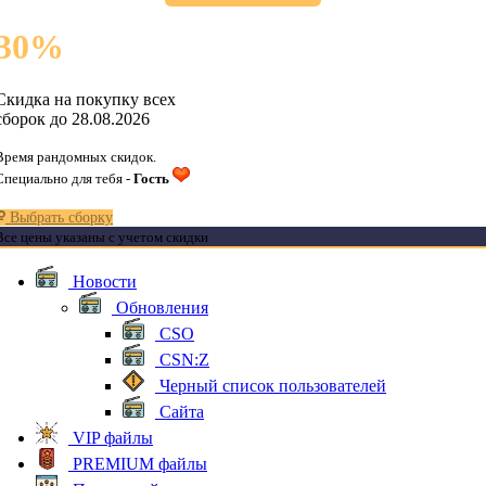
30
%
Скидка на покупку всех
сборок до 28.08.2026
Время рандомных скидок.
Специально для тебя -
Гость
Выбрать сборку
Все цены указаны с учетом скидки
Новости
Обновления
CSO
CSN:Z
Черный список пользователей
Сайта
VIP файлы
PREMIUM файлы