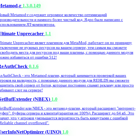
Metamod-r
1.3.0.149
овый Metamod-r содержит огромное количество оптимизаций
роизводительности и намного более чистый код. Ядро было написано с
спользованием JIT-компилятора.
Ultimate Unprecacher
1.1
ltimate Unprecacher являет плагином для MetaMod, работает он по принципу
тключение не нужных ресурсов на вашем сервере, тем самым вы сможете
свободить места для ресурсов под ваши плагины, с помощью данного модуля
ожно избавиться от ошибки 512!
ReAuthCheck
0.1.6
eAuthCheck - это Metamod плагин, который занимается проверкой ваших
гроков на валидность, с помощью данного модуля для REHLDS вы сможете
ащитить свой сервер от ботов, которые постоянно спамят рекламу или просто
абивают слот на сервере!
NetBufExtender (NBEX)
1.0
etBufExtender или NBEX - это метамод-плагин, который расширяет "интернет-
уфер": буферы сервера и клиента(гарантия не 100%). Расширяет до 64 кб. Это
начит, что у игроков уменьшается вероятность быть кикнутыми с ошибкой
Reliable channel overflowed".
UserInfoNetOptimizer (UINO)
1.0