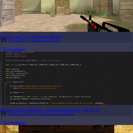
Плагин для CS 1.6 Records [ReAPI]
Все для CS 1.6
/
Плагины для CS 1.6
Подробнее
Плагин «Entity Remove - Удаление объектов» для CS 1.6
Плагины для CS 1.6
/
Универсальные плагины
Подробнее