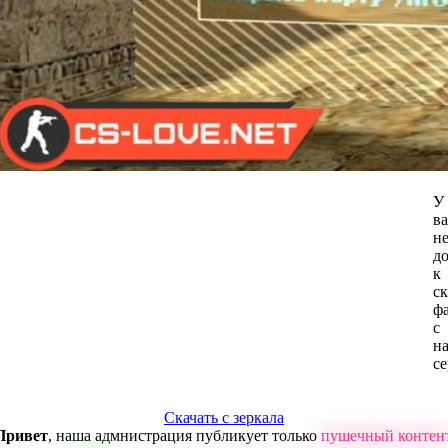
У
ва
н
д
к
с
ф
с
н
се
Скачать с зеркала
Привет
, наша адмнистрация публикует только
пушечный контен