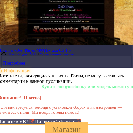
Плагин «Best Player MOTD» для CS 1.6
Плагины для CS 1.6
/
Универсальные плагины
Подробнее
Информация
Посетители, находящиеся в группе
Гости
, не могут оставлять
комментарии к данной публикации.
Купить любую сборку или модель можно у нас в маг
Внимание! [Платно]
сли вам требуется помощь с установкой сборок и их настройкой —
вяжитесь с нами. Мы всегда готовы помочь!
Пишите в VK!
Пишите в Telegram!
Магазин