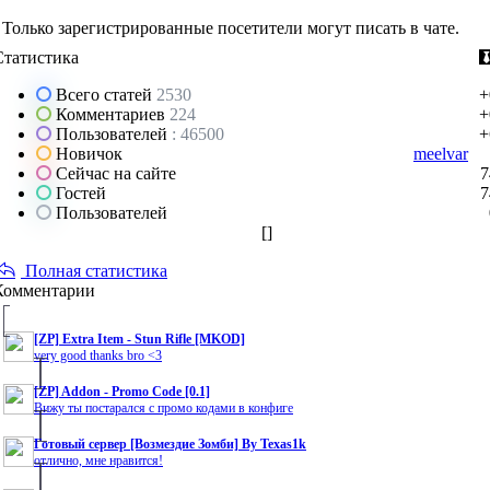
Только зарегистрированные посетители могут писать в чате.
Статистика
Всего статей
2530
+
Комментариев
224
+
Пользователей
: 46500
+
Новичок
meelvar
Сейчас на сайте
7
Гостей
7
Пользователей
[
]
Полная статистика
Комментарии
[ZP] Extra Item - Stun Rifle [MKOD]
very good thanks bro <3
[ZP] Addon - Promo Code [0.1]
Вижу ты постарался с промо кодами в конфиге
Готовый сервер [Возмездие Зомби] By Texas1k
отлично, мне нравится!