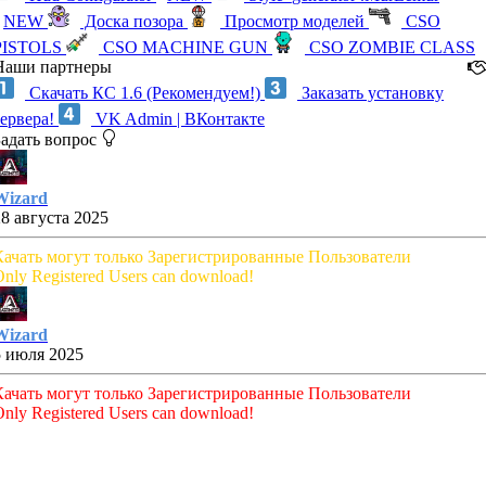
NEW
Доска позора
Просмотр моделей
CSO
PISTOLS
CSO MACHINE GUN
CSO ZOMBIE CLASS
Наши партнеры
Скачать КС 1.6 (Рекомендуем!)
Заказать установку
сервера!
VK Admin | ВКонтакте
Задать вопрос
Wizard
28 августа 2025
Качать могут только Зарегистрированные Пользователи
nly Registered Users can download!
Wizard
5 июля 2025
Качать могут только Зарегистрированные Пользователи
nly Registered Users can download!