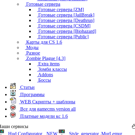
Готовые сервера
Готовые сервера [ZM]
Готовые сервера [JailBreak]
Готовые сервера [Deathrun]
Готовые сервера [CSDM]
Готовые сервера [Biohazard]
Готовые сервера [Public]
Карты для CS 1.6
Моды
Разное
Zombie Plague [4.3]
Extra items
Зомби классы
Addons
Боссы
Статьи
Программы
WEB Скрипты + шаблоны
Все для gamecms version all
Платные модели кс 1.6
Наши сервисы
Hud Configurator
NEW
Style_generator .MurLemur