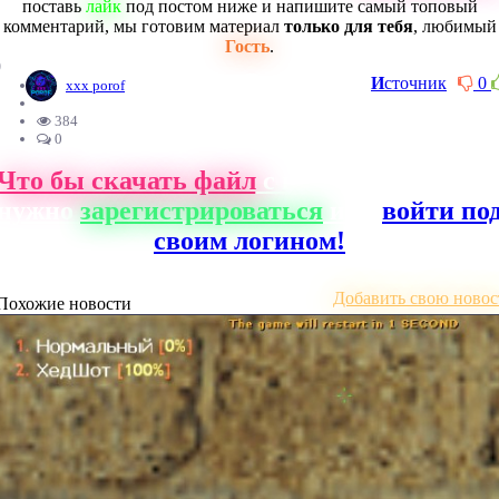
поставь
лайк
под постом ниже и напишите самый топовый
комментарий, мы готовим материал
только для тебя
, любимый
Гость
.
0
И
сточник
0
xxx porof
384
0
Что бы скачать файл
с нашего сайта, ва
нужно
зарегистрироваться
или
войти по
своим логином!
Добавить свою новос
Похожие новости