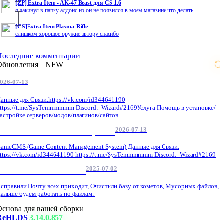
[ZP] Extra Item - AK-47 Beast для CS 1.6
я закинул в папку аддонс но он не появился в моем магазине что делать
[CS]Extra Item Plasma-Rifle
слишком хорошое оружие автору спасибо
Последние комментарии
Обновления
NEW
Профессиональные услуги по CS 1.6 / серверным системам
026-07-13
анные для Связи.https://vk.com/id344641190
ttps://t.me/SysTemmmmmm Discord: Wizard#2169Услуга Помощь в установке/
астройке серверов/модов/плагинов/сайтов.
2026-07-13
GameCMS Установка Настройка
ameCMS (Game Content Management System) Данные для Связи.
ttps://vk.com/id344641190 https://t.me/SysTemmmmmm Discord: Wizard#2169
2025-07-02
Обнова Фиксы на сайте.
справили Почту всех приходит, Очистили базу от кометов, Мусорных файлов,
альше будем работать по файлам.
Основа для вашей сборки
ReHLDS
3.14.0.857