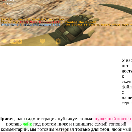
У ва
нет
дост
к
скач
файл
с
наше
серв
Привет
, наша адмнистрация публикует только
пушечный контен
поставь
лайк
под постом ниже и напишите самый топовый
комментарий, мы готовим материал
только для тебя
, любимый