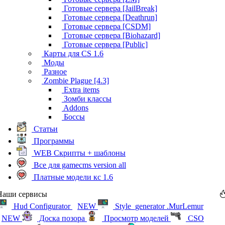
Готовые сервера [JailBreak]
Готовые сервера [Deathrun]
Готовые сервера [CSDM]
Готовые сервера [Biohazard]
Готовые сервера [Public]
Карты для CS 1.6
Моды
Разное
Zombie Plague [4.3]
Extra items
Зомби классы
Addons
Боссы
Статьи
Программы
WEB Скрипты + шаблоны
Все для gamecms version all
Платные модели кс 1.6
Наши сервисы
Hud Configurator
NEW
Style_generator .MurLemur
NEW
Доска позора
Просмотр моделей
CSO