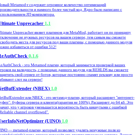
овый Metamod-r содержит огромное количество оптимизаций
роизводительности и намного более чистый код. Ядро было написано с
спользованием JIT-компилятора.
Ultimate Unprecacher
1.1
ltimate Unprecacher являет плагином для MetaMod, работает он по принципу
тключение не нужных ресурсов на вашем сервере, тем самым вы сможете
свободить места для ресурсов под ваши плагины, с помощью данного модуля
ожно избавиться от ошибки 512!
ReAuthCheck
0.1.6
eAuthCheck - это Metamod плагин, который занимается проверкой ваших
гроков на валидность, с помощью данного модуля для REHLDS вы сможете
ащитить свой сервер от ботов, которые постоянно спамят рекламу или просто
абивают слот на сервере!
NetBufExtender (NBEX)
1.0
etBufExtender или NBEX - это метамод-плагин, который расширяет "интернет-
уфер": буферы сервера и клиента(гарантия не 100%). Расширяет до 64 кб. Это
начит, что у игроков уменьшается вероятность быть кикнутыми с ошибкой
Reliable channel overflowed".
UserInfoNetOptimizer (UINO)
1.0
INO — metamod-плагин, который позволяет удалять ненужные поля из
serinfo(setinfo) когда движок передаёт его другим игрокам на сервере. Данная