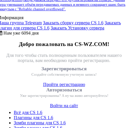
ера уменьшает объём передаваемых данных и немного сокращает шанс быть
икнутым с "Reliable channel overflowed".
Информация
Наша группа Telegram
Заказать сборку сервера CS 1.6
Заказать
плагин для сервера CS 1.6
Заказать Установку сервера
Нам уже 6094 дня
Добро пожаловать на CS-WZ.COM!
Для того чтобы стать полноценным пользователем нашего
портала, вам необходимо пройти регистрацию.
Зарегистрироваться
Создайте собственную учетную запись!
Пройти регистрацию
Авторизоваться
Уже зарегистрированны? А ну-ка живо авторизуйтесь!
Войти на сайт
Всё для CS 1.6
Плагины для CS 1.6
Зомби плагины для CS 1.6
Зомби классы для CS 1.6