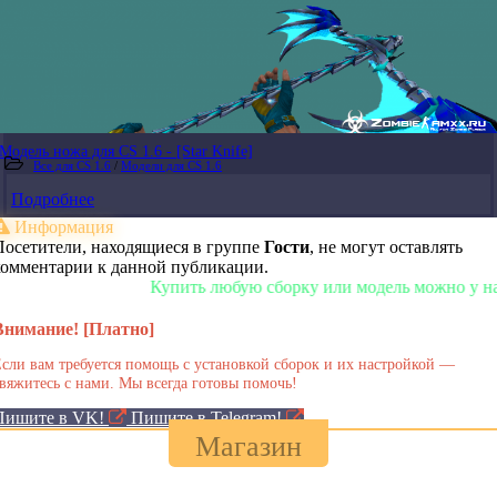
Модель ножа для CS 1.6 - [Star Knife]
Все для CS 1.6
/
Модели для CS 1.6
Подробнее
Информация
Посетители, находящиеся в группе
Гости
, не могут оставлять
комментарии к данной публикации.
Купить любую сборку или модель можно у нас в маг
Внимание! [Платно]
сли вам требуется помощь с установкой сборок и их настройкой —
вяжитесь с нами. Мы всегда готовы помочь!
Пишите в VK!
Пишите в Telegram!
Магазин