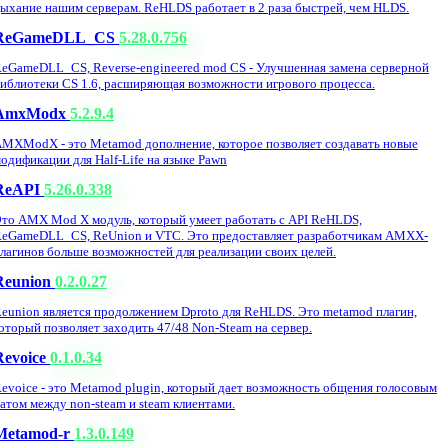
ыхание нашим серверам. ReHLDS работает в 2 раза быстрей, чем HLDS.
ReGameDLL_CS
5.28.0.756
eGameDLL_CS, Reverse-engineered mod CS - Улучшенная замена серверной
иблиотеки CS 1.6, расширяющая возможности игрового процесса.
AmxModx
5.2.9.4
MXModX - это Metamod дополнение, которое позволяет создавать новые
одификации для Half-Life на языке Pawn
ReAPI
5.26.0.338
то AMX Mod X модуль, который умеет работать с API ReHLDS,
eGameDLL_CS, ReUnion и VTC. Это предоставляет разработчикам AMXX-
лагинов больше возможностей для реализации своих целей.
Reunion
0.2.0.27
eunion является продолжением Dproto для ReHLDS. Это metamod плагин,
оторый позволяет заходить 47/48 Non-Steam на сервер.
Revoice
0.1.0.34
evoice - это Metamod plugin, который дает возможность общения голосовым
атом между non-steam и steam клиентами.
Metamod-r
1.3.0.149