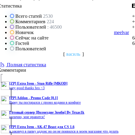
Статистика
Всего статей
2530
+
Комментариев
224
+
Пользователей
: 46500
+
Новичок
meelvar
Сейчас на сайте
6
Гостей
6
Пользователей
[
василь
]
Полная статистика
Комментарии
[ZP] Extra Item - Stun Rifle [MKOD]
very good thanks bro <3
[ZP] Addon - Promo Code [0.1]
Вижу ты постарался с промо кодами в конфиге
Готовый сервер [Возмездие Зомби] By Texas1k
отлично, мне нравится!
[ZP] Extra Item - AK-47 Beast для CS 1.6
я закинул в папку аддонс но он не появился в моем магазине что делать