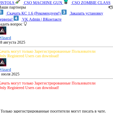
PISTOLS
CSO MACHINE GUN
CSO ZOMBIE CLASS
Наши партнеры
Скачать КС 1.6 (Рекомендуем!)
Заказать установку
сервера!
VK Admin | ВКонтакте
Задать вопрос
Wizard
28 августа 2025
Качать могут только Зарегистрированные Пользователи
nly Registered Users can download!
Wizard
5 июля 2025
Качать могут только Зарегистрированные Пользователи
nly Registered Users can download!
Только зарегистрированные посетители могут писать в чате.