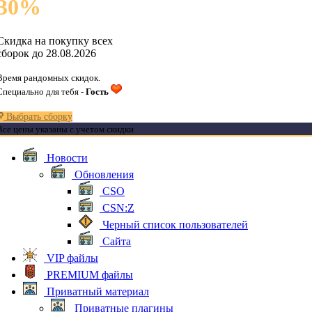
30
%
Скидка на покупку всех
сборок до 28.08.2026
Время рандомных скидок.
Специально для тебя -
Гость
Выбрать сборку
Все цены указаны с учетом скидки
Новости
Обновления
CSO
CSN:Z
Черный список пользователей
Сайта
VIP файлы
PREMIUM файлы
Приватный материал
Приватные плагины