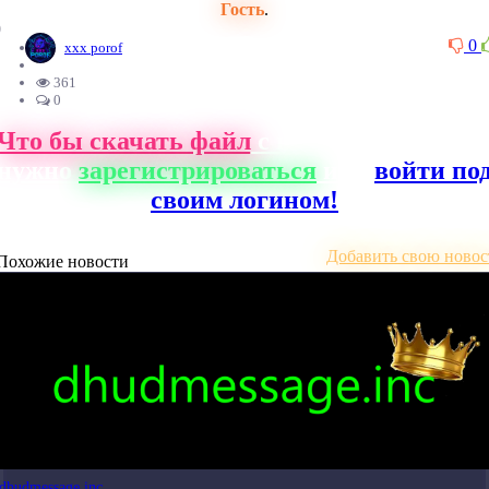
Гость
.
0
0
xxx porof
361
0
Что бы скачать файл
с нашего сайта, ва
нужно
зарегистрироваться
или
войти по
своим логином!
Добавить свою новос
Похожие новости
dhudmessage.inc