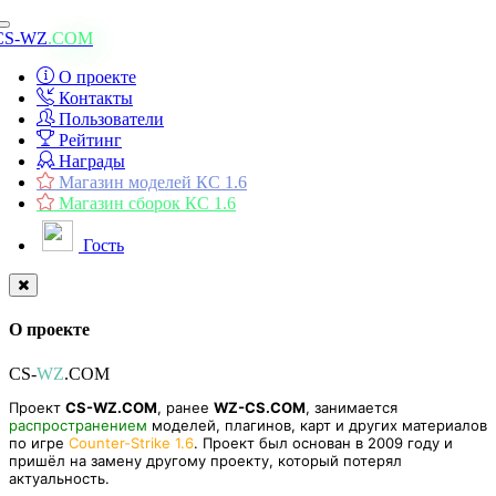
Toggle
CS-WZ
.COM
navigation
О проекте
Контакты
Пользователи
Рейтинг
Награды
Магазин моделей КС 1.6
Магазин сборок КС 1.6
Гость
О проекте
CS-
WZ
.COM
Проект
CS-WZ.COM
, ранее
WZ-CS.COM
, занимается
распространением
моделей, плагинов, карт и других материалов
по игре
Counter-Strike 1.6
. Проект был основан в 2009 году и
пришёл на замену другому проекту, который потерял
актуальность.