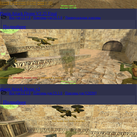
Plagin Attack Drone V2.25 Final
Все для CS 1.6
/
Плагины для CS 1.6
/
Универсальные плагины
Подробнее
plagin Attack Drone v2
Все для CS 1.6
/
Плагины для CS 1.6
/
Плагины для [CSDM]
Подробнее