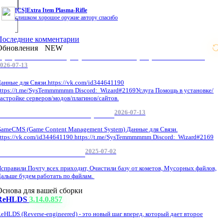
[CS]Extra Item Plasma-Rifle
слишком хорошое оружие автору спасибо
Последние комментарии
Обновления
NEW
Профессиональные услуги по CS 1.6 / серверным системам
026-07-13
анные для Связи.https://vk.com/id344641190
ttps://t.me/SysTemmmmmm Discord: Wizard#2169Услуга Помощь в установке/
астройке серверов/модов/плагинов/сайтов.
2026-07-13
GameCMS Установка Настройка
ameCMS (Game Content Management System) Данные для Связи.
ttps://vk.com/id344641190 https://t.me/SysTemmmmmm Discord: Wizard#2169
2025-07-02
Обнова Фиксы на сайте.
справили Почту всех приходит, Очистили базу от кометов, Мусорных файлов,
альше будем работать по файлам.
Основа для вашей сборки
ReHLDS
3.14.0.857
eHLDS (Reverse-engineered) - это новый шаг вперед, который дает второе