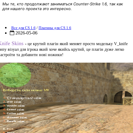
Мы те, кто продолжают заниматься Counter-Strike 1.6, так как
для нашего проекта это интересно.
nife Skins Plagin
Все для CS 1.6
/
Плагины для CS 1.6
2026-05-06
Knife Skins
-
це крутий плагін який меняет просто модельку V_knife
ипу візуал для ігрока який хоче якийсь крутий, це плагін дуже легко
астроїти та добавити нові ножики!