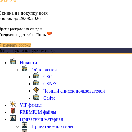
Скидка на покупку всех
сборок до 28.08.2026
Время рандомных скидок.
Специально для тебя -
Гость
Выбрать сборку
Все цены указаны с учетом скидки
Новости
Обновления
CSO
CSN:Z
Черный список пользователей
Сайта
VIP файлы
PREMIUM файлы
Приватный материал
Приватные плагины