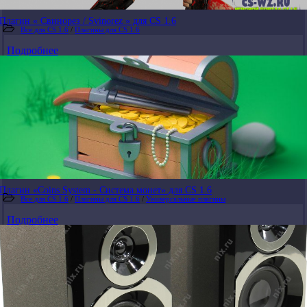
Плагин « Свинорез / Svinorez » для CS 1.6
Все для CS 1.6
/
Плагины для CS 1.6
Подробнее
Плагин «Coins System - Система монет» для CS 1.6
Все для CS 1.6
/
Плагины для CS 1.6
/
Универсальные плагины
Подробнее