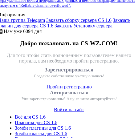
ера уменьшает объём передаваемых данных и немного сокращает шанс быть
икнутым с "Reliable channel overflowed".
Информация
Наша группа Telegram
Заказать сборку сервера CS 1.6
Заказать
плагин для сервера CS 1.6
Заказать Установку сервера
Нам уже 6094 дня
Добро пожаловать на CS-WZ.COM!
Для того чтобы стать полноценным пользователем нашего
портала, вам необходимо пройти регистрацию.
Зарегистрироваться
Создайте собственную учетную запись!
Пройти регистрацию
Авторизоваться
Уже зарегистрированны? А ну-ка живо авторизуйтесь!
Войти на сайт
Всё для CS 1.6
Плагины для CS 1.6
Зомби плагины для CS 1.6
Зомби классы для CS 1.6