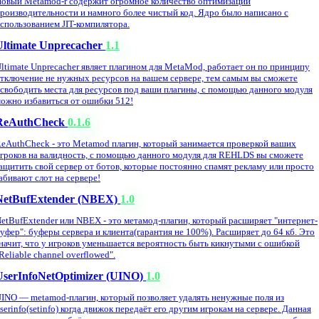
овый Metamod-r содержит огромное количество оптимизаций
роизводительности и намного более чистый код. Ядро было написано с
спользованием JIT-компилятора.
Ultimate Unprecacher
1.1
ltimate Unprecacher являет плагином для MetaMod, работает он по принципу
тключение не нужных ресурсов на вашем сервере, тем самым вы сможете
свободить места для ресурсов под ваши плагины, с помощью данного модуля
ожно избавиться от ошибки 512!
ReAuthCheck
0.1.6
eAuthCheck - это Metamod плагин, который занимается проверкой ваших
гроков на валидность, с помощью данного модуля для REHLDS вы сможете
ащитить свой сервер от ботов, которые постоянно спамят рекламу или просто
абивают слот на сервере!
NetBufExtender (NBEX)
1.0
etBufExtender или NBEX - это метамод-плагин, который расширяет "интернет-
уфер": буферы сервера и клиента(гарантия не 100%). Расширяет до 64 кб. Это
начит, что у игроков уменьшается вероятность быть кикнутыми с ошибкой
Reliable channel overflowed".
UserInfoNetOptimizer (UINO)
1.0
INO — metamod-плагин, который позволяет удалять ненужные поля из
serinfo(setinfo) когда движок передаёт его другим игрокам на сервере. Данная