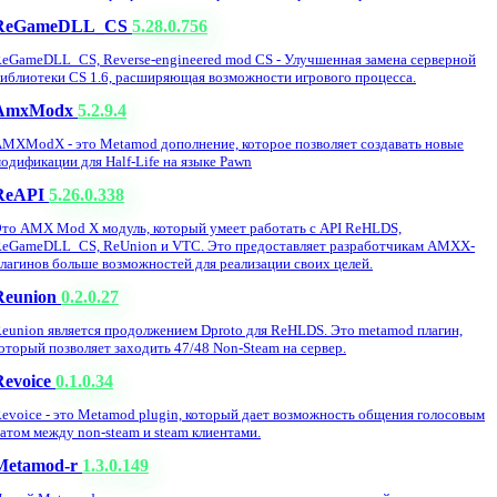
ReGameDLL_CS
5.28.0.756
eGameDLL_CS, Reverse-engineered mod CS - Улучшенная замена серверной
иблиотеки CS 1.6, расширяющая возможности игрового процесса.
AmxModx
5.2.9.4
MXModX - это Metamod дополнение, которое позволяет создавать новые
одификации для Half-Life на языке Pawn
ReAPI
5.26.0.338
то AMX Mod X модуль, который умеет работать с API ReHLDS,
eGameDLL_CS, ReUnion и VTC. Это предоставляет разработчикам AMXX-
лагинов больше возможностей для реализации своих целей.
Reunion
0.2.0.27
eunion является продолжением Dproto для ReHLDS. Это metamod плагин,
оторый позволяет заходить 47/48 Non-Steam на сервер.
Revoice
0.1.0.34
evoice - это Metamod plugin, который дает возможность общения голосовым
атом между non-steam и steam клиентами.
Metamod-r
1.3.0.149