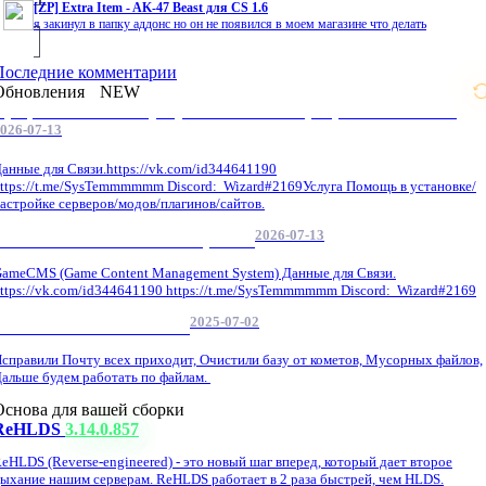
[ZP] Extra Item - AK-47 Beast для CS 1.6
я закинул в папку аддонс но он не появился в моем магазине что делать
Последние комментарии
Обновления
NEW
Профессиональные услуги по CS 1.6 / серверным системам
026-07-13
анные для Связи.https://vk.com/id344641190
ttps://t.me/SysTemmmmmm Discord: Wizard#2169Услуга Помощь в установке/
астройке серверов/модов/плагинов/сайтов.
2026-07-13
GameCMS Установка Настройка
ameCMS (Game Content Management System) Данные для Связи.
ttps://vk.com/id344641190 https://t.me/SysTemmmmmm Discord: Wizard#2169
2025-07-02
Обнова Фиксы на сайте.
справили Почту всех приходит, Очистили базу от кометов, Мусорных файлов,
альше будем работать по файлам.
Основа для вашей сборки
ReHLDS
3.14.0.857
eHLDS (Reverse-engineered) - это новый шаг вперед, который дает второе
ыхание нашим серверам. ReHLDS работает в 2 раза быстрей, чем HLDS.