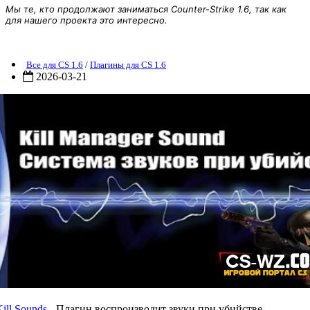
Мы те, кто продолжают заниматься Counter-Strike 1.6, так как
для нашего проекта это интересно.
ill Sounds 1.0.0
Все для CS 1.6
/
Плагины для CS 1.6
2026-03-21
ill Sounds
- Плагин воспроизводит звуки при убийстве.