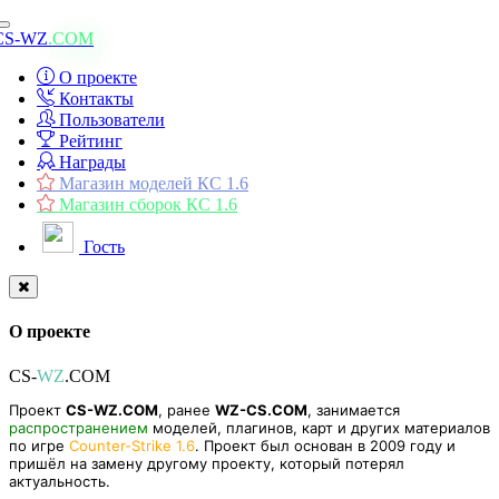
Toggle
CS-WZ
.COM
navigation
О проекте
Контакты
Пользователи
Рейтинг
Награды
Магазин моделей КС 1.6
Магазин сборок КС 1.6
Гость
О проекте
CS-
WZ
.COM
Проект
CS-WZ.COM
, ранее
WZ-CS.COM
, занимается
распространением
моделей, плагинов, карт и других материалов
по игре
Counter-Strike 1.6
. Проект был основан в 2009 году и
пришёл на замену другому проекту, который потерял
актуальность.