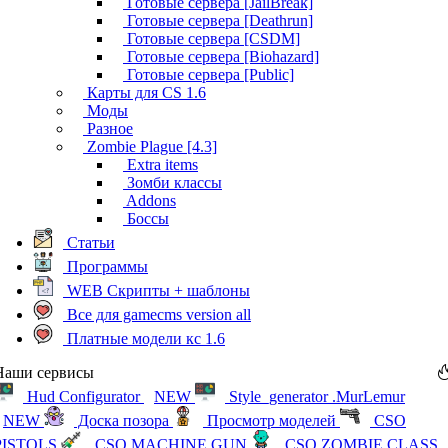
Готовые сервера [JailBreak]
Готовые сервера [Deathrun]
Готовые сервера [CSDM]
Готовые сервера [Biohazard]
Готовые сервера [Public]
Карты для CS 1.6
Моды
Разное
Zombie Plague [4.3]
Extra items
Зомби классы
Addons
Боссы
Статьи
Программы
WEB Скрипты + шаблоны
Все для gamecms version all
Платные модели кс 1.6
Наши сервисы
Hud Configurator
NEW
Style_generator .MurLemur
NEW
Доска позора
Просмотр моделей
CSO
PISTOLS
CSO MACHINE GUN
CSO ZOMBIE CLASS