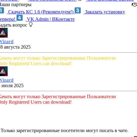
Наши партнеры
Скачать КС 1.6 (Рекомендуем!)
Заказать установку
сервера!
VK Admin | ВКонтакте
Задать вопрос
Wizard
28 августа 2025
Качать могут только Зарегистрированные Пользователи
nly Registered Users can download!
Wizard
5 июля 2025
Качать могут только Зарегистрированные Пользователи
nly Registered Users can download!
Только зарегистрированные посетители могут писать в чате.