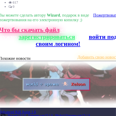
617
0
Вы можете сделать автору
Wizard
, подарок в виде
Пожертвова
пожертвования на его электронную копилку ;)
Что бы скачать файл
с нашего сайта, ва
нужно
зарегистрироваться
или
войти по
своим логином!
Добавить свою новос
Похожие новости
Advanced Kill Assist 1.6
Все для CS 1.6
/
Плагины для CS 1.6
/
[ReApi] Плагины для CS 1.6