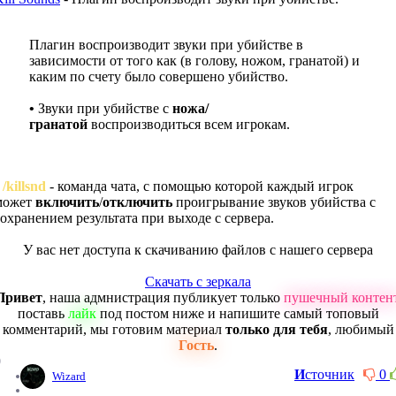
Плагин воспроизводит звуки при убийстве в
зависимости от того как (в голову, ножом, гранатой) и
каким по счету было совершено убийство.
•
Звуки при убийстве с
ножа/
гранатой
воспроизводиться всем игрокам.
 /killsnd
- команда чата, с помощью которой каждый игрок
может
включить
/
отключить
проигрывание звуков убийства с
сохранением результата при выходе с сервера.
У вас нет доступа к скачиванию файлов с нашего сервера
Скачать с зеркала
Привет
, наша адмнистрация публикует только
пушечный контен
поставь
лайк
под постом ниже и напишите самый топовый
комментарий, мы готовим материал
только для тебя
, любимый
Гость
.
0
И
сточник
0
Wizard