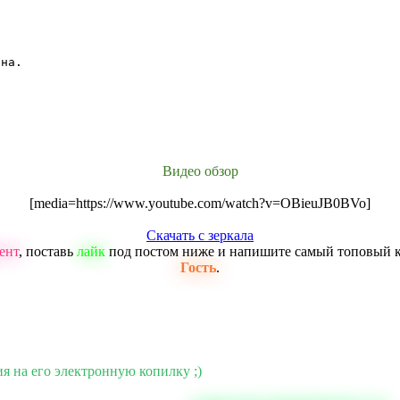
на.

Видео обзор
[media=https://www.youtube.com/watch?v=OBieuJB0BVo]
Скачать с зеркала
ент
, поставь
лайк
под постом ниже и напишите самый топовый 
Гость
.
ия на его электронную копилку ;)