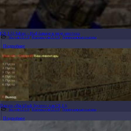
[CS 1.6] Addon - Hud damage в виде крестика
Все для CS 1.6
/
Плагины для CS 1.6
/
Универсальные плагины
Подробнее
Плагин «BackPack System» для CS 1.6
Все для CS 1.6
/
Плагины для CS 1.6
/
Универсальные плагины
Подробнее