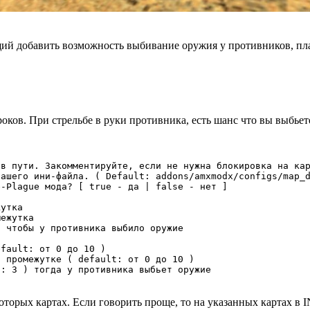
й добавить возможность выбивание оружия у противников, плаг
ков. При стрельбе в руки противника, есть шанс что вы выбьете
в пути. Закомментируйте, если не нужна блокировка на кар
ашего ини-файла. ( Default: addons/amxmodx/configs/map_d
-Plague мода? [ true - да | false - нет ]

утка

ежутка

 чтобы у противника выбило оружие

fault: от 0 до 10 )

 промежутке ( default: от 0 до 10 )

t: 3 ) тогда у противника выбьет оружие
орых картах. Если говорить проще, то на указанных картах в IN