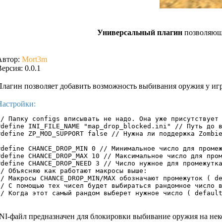
Универсальный плагин
позволяющи
Автор:
Mort3m
ерсия: 0.0.1
Плагин позволяет добавить возможность выбивания оружия у игро
Настройки:
// Папку configs вписывать не надо. Она уже присутствует 
#define INI_FILE_NAME "map_drop_blocked.ini" // Путь до в
#define ZP_MOD_SUPPORT false // Нужна ли поддержка Zombie
#define CHANCE_DROP_MIN 0 // Минимальное число для промеж
#define CHANCE_DROP_MAX 10 // Максимальное число для пром
#define CHANCE_DROP_NEED 3 // Число нужное для промежутка
// Объясняю как работают макросы выше:

// Макросы CHANCE_DROP_MIN/MAX обозначают промежуток ( de
// С помощью тех чисел будет выбираться рандомное число в
// Когда этот самый рандом выберет нужное число ( defaul
INI-файл предназначен для блокировки выбивание оружия на некот