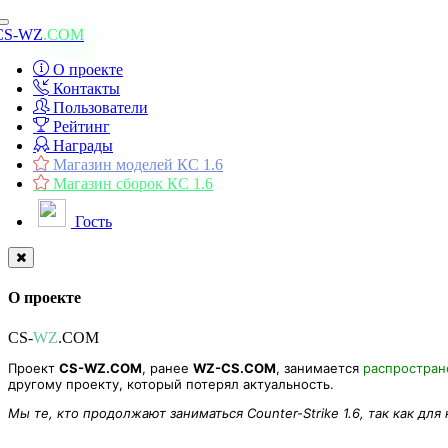
Toggle
CS-WZ
.COM
navigation
О проекте
Контакты
Пользователи
Рейтинг
Награды
Магазин моделей КС 1.6
Магазин сборок КС 1.6
Гость
О проекте
CS-
WZ
.COM
Проект
CS-WZ.COM
, ранее
WZ-CS.COM
, занимается
распростра
другому проекту, который потерял актуальность.
Мы те, кто продолжают заниматься Counter-Strike 1.6, так как для
Плагин «Damage Drop Weapon» для CS 1.6