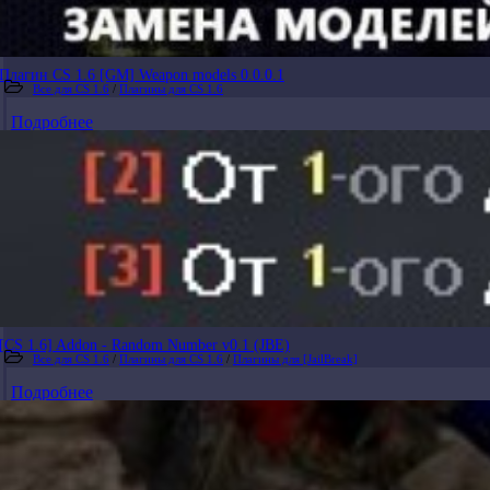
Плагин CS 1.6 [GM] Weapon models 0.0.0.1
Все для CS 1.6
/
Плагины для CS 1.6
Подробнее
[CS 1.6] Addon - Random Number v0.1 (JBE)
Все для CS 1.6
/
Плагины для CS 1.6
/
Плагины для [JailBreak]
Подробнее