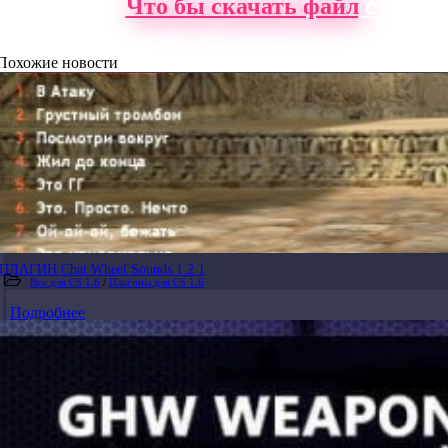
Что бы скачать файл
с нашег
Похожие новости
ПЛАГИН Chat Wheel Sounds 1.2.1
Все для CS 1.6
/
Плагины для CS 1.6
Подробнее