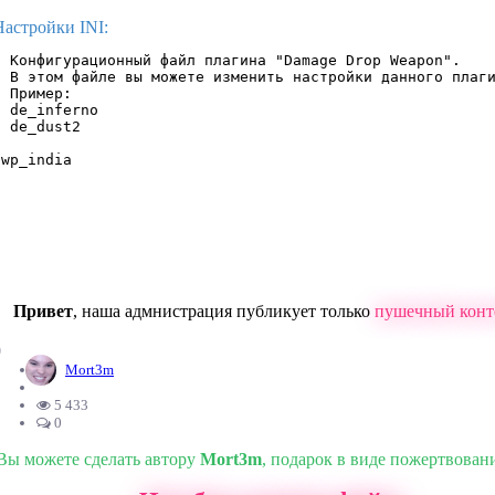
Настройки INI:
; Конфигурационный файл плагина "Damage Drop Weapon".

; В этом файле вы можете изменить настройки данного плаги
; Пример:

; de_inferno

; de_dust2

awp_india
Привет
, наша адмнистрация публикует только
пушечный конт
0
Mort3m
5 433
0
Вы можете сделать автору
Mort3m
, подарок в виде пожертвован