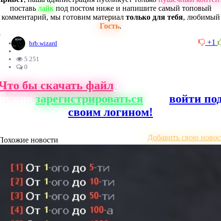
поставь
лайк
под постом ниже и напишите самый топовый
комментарий, мы готовим материал
только для тебя
, любимый
Гость
.
0
+1
brb.wizard
5 251
0
Что бы скачать файл
с нашего сайта, ва
нужно
зарегистрироваться
или
войти по
своим логином!
Добавить свою новос
Похожие новости