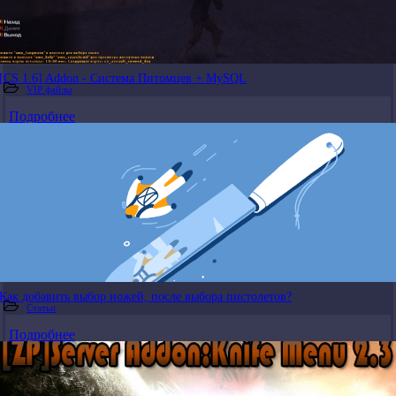
[CS 1.6] Addon - Система Питомцев + MySQL
VIP файлы
Подробнее
Как добавить выбор ножей, после выбора пистолетов?
Статьи
Подробнее