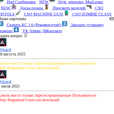
Hud Configurator
NEW
Style_generator .MurLemur
NEW
Доска позора
Просмотр моделей
CSO
PISTOLS
CSO MACHINE GUN
CSO ZOMBIE CLASS
Наши партнеры
Скачать КС 1.6 (Рекомендуем!)
Заказать установку
сервера!
VK Admin | ВКонтакте
Задать вопрос
Wizard
28 августа 2025
Качать могут только Зарегистрированные Пользователи
nly Registered Users can download!
Wizard
5 июля 2025
Качать могут только Зарегистрированные Пользователи
nly Registered Users can download!