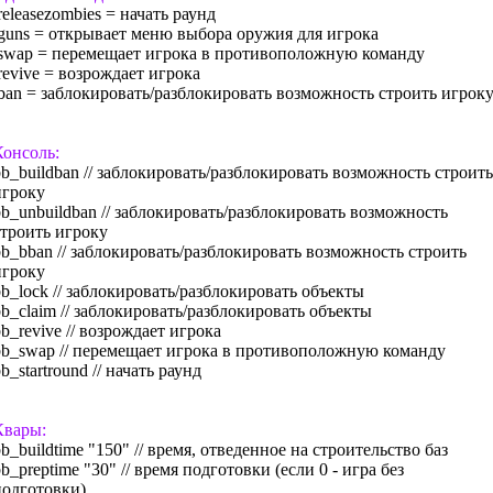
releasezombies = начать раунд
/guns = открывает меню выбора оружия для игрока
/swap = перемещает игрока в противоположную команду
revive = возрождает игрока
/ban = заблокировать/разблокировать возможность строить игрок
Консоль:
bb_buildban // заблокировать/разблокировать возможность строить
игроку
bb_unbuildban // заблокировать/разблокировать возможность
строить игроку
bb_bban // заблокировать/разблокировать возможность строить
игроку
bb_lock // заблокировать/разблокировать объекты
bb_claim // заблокировать/разблокировать объекты
b_revive // возрождает игрока
bb_swap // перемещает игрока в противоположную команду
b_startround // начать раунд
Квары:
b_buildtime "150" // время, отведенное на строительство баз
b_preptime "30" // время подготовки (если 0 - игра без
подготовки)