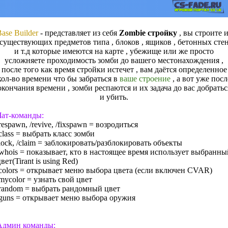
ase Builder
- представляет из себя
Zombie стройку
, вы строите и
существующих предметов типа , блоков , ящиков , бетонных сте
и т.д которые имеются на карте , убежище или же просто
усложняете проходимость зомби до вашего местонахождения ,
после того как время стройки истечет , вам даётся определенное
кол-во времени что бы забраться в
ваше строение
, а вот уже посл
окончания времени , зомби респаются и их задача до вас добратьс
и убить.
Чат-команды:
respawn, /revive, /fixspawn = возродиться
class = выбрать класс зомби
/lock, /claim = заблокировать/разблокировать объекты
/whois = показывает, кто в настоящее время использует выбранны
вет(Tirant is using Red)
/colors = открывает меню выбора цвета (если включен CVAR)
mycolor = узнать свой цвет
/random = выбрать рандомный цвет
/guns = открывает меню выбора оружия
Админ команды: