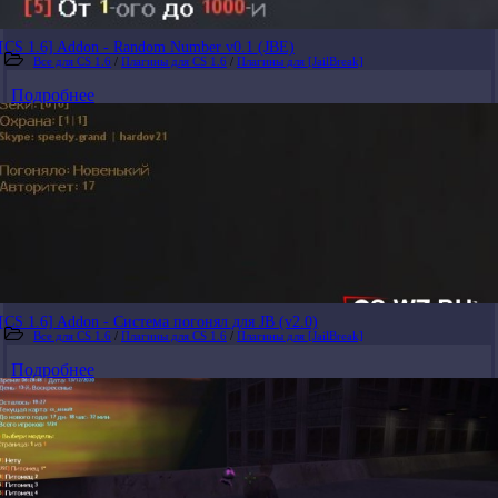
[CS 1.6] Addon - Random Number v0.1 (JBE)
Все для CS 1.6
/
Плагины для CS 1.6
/
Плагины для [JailBreak]
Подробнее
[CS 1.6] Addon - Система погонял для JB (v2.0)
Все для CS 1.6
/
Плагины для CS 1.6
/
Плагины для [JailBreak]
Подробнее