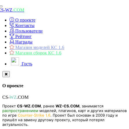
Toggle
CS-WZ
.COM
navigation
О проекте
Контакты
Пользователи
Рейтинг
Награды
Магазин моделей КС 1.6
Магазин сборок КС 1.6
Гость
О проекте
CS-
WZ
.COM
Проект
CS-WZ.COM
, ранее
WZ-CS.COM
, занимается
распространением
моделей, плагинов, карт и других материалов
по игре
Counter-Strike 1.6
. Проект был основан в 2009 году и
пришёл на замену другому проекту, который потерял
актуальность.