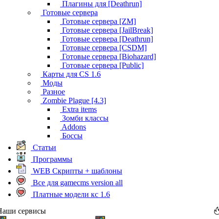
Плагины для [Deathrun]
Готовые сервера
Готовые сервера [ZM]
Готовые сервера [JailBreak]
Готовые сервера [Deathrun]
Готовые сервера [CSDM]
Готовые сервера [Biohazard]
Готовые сервера [Public]
Карты для CS 1.6
Моды
Разное
Zombie Plague [4.3]
Extra items
Зомби классы
Addons
Боссы
Статьи
Программы
WEB Скрипты + шаблоны
Все для gamecms version all
Платные модели кс 1.6
Наши сервисы