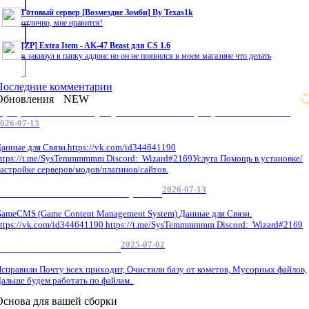
Готовый сервер [Возмездие Зомби] By Texas1k
отлично, мне нравится!
[ZP] Extra Item - AK-47 Beast для CS 1.6
я закинул в папку аддонс но он не появился в моем магазине что делать
Последние комментарии
Обновления
NEW
Профессиональные услуги по CS 1.6 / серверным системам
026-07-13
анные для Связи.https://vk.com/id344641190
ttps://t.me/SysTemmmmmm Discord: Wizard#2169Услуга Помощь в установке/
астройке серверов/модов/плагинов/сайтов.
2026-07-13
GameCMS Установка Настройка
ameCMS (Game Content Management System) Данные для Связи.
ttps://vk.com/id344641190 https://t.me/SysTemmmmmm Discord: Wizard#2169
2025-07-02
Обнова Фиксы на сайте.
справили Почту всех приходит, Очистили базу от кометов, Мусорных файлов,
альше будем работать по файлам.
Основа для вашей сборки