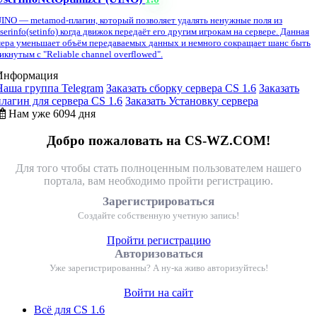
INO — metamod-плагин, который позволяет удалять ненужные поля из
serinfo(setinfo) когда движок передаёт его другим игрокам на сервере. Данная
ера уменьшает объём передаваемых данных и немного сокращает шанс быть
икнутым с "Reliable channel overflowed".
Информация
Наша группа Telegram
Заказать сборку сервера CS 1.6
Заказать
плагин для сервера CS 1.6
Заказать Установку сервера
Нам уже 6094 дня
Добро пожаловать на CS-WZ.COM!
Для того чтобы стать полноценным пользователем нашего
портала, вам необходимо пройти регистрацию.
Зарегистрироваться
Создайте собственную учетную запись!
Пройти регистрацию
Авторизоваться
Уже зарегистрированны? А ну-ка живо авторизуйтесь!
Войти на сайт
Всё для CS 1.6