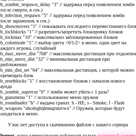
bb_zombie_respawn_delay "3" // задержка перед появлением зомби
после смерти, в сек.)
bb_infection_respawn "5" // задержка перед появлением зомби
после заражения, в сек.)
bb_showmovers "1" // показывать последнего переместившего бло
bb_lockblocks "1" // разрешить/запретить блокировку блоков
bb_lockmax "10" // максимально заблокированных блоков
bb_colormode "1" // выбор цвета <0/1/2> в меню, один цвет на
каждого игрока, случайный
bb_max_move_dist "768" // максимальная дистанция при отдалени
bb_min_move_dist "32" // минимальная дистанция при
приближении
bb_min_dist_set "64" // максимальная дистанция, с которой можно
перемещать блок
b_resetblocks "1" // восстановление блоков с началом нового
раунда
b_zombie_supercut "0" // зомби может убить с 1 раза?
bb_gunsmenu "1" // использование меню оружия
b_roundnades "h" // выдача гранат. h - HE, s - Smoke, f - Flash
bb_weapons "abcdeghijlmnqrstuvwx" // Оружия, которые будут
находиться в меню.
У вас нет доступа к скачиванию файлов с нашего сервера
Привет
, наша адмнистрация публикует только
пушечный контен