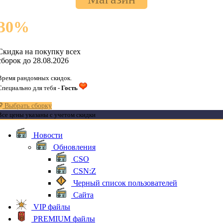
30
%
Скидка на покупку всех
сборок до 28.08.2026
Время рандомных скидок.
Специально для тебя -
Гость
Выбрать сборку
Все цены указаны с учетом скидки
Новости
Обновления
CSO
CSN:Z
Черный список пользователей
Сайта
VIP файлы
PREMIUM файлы