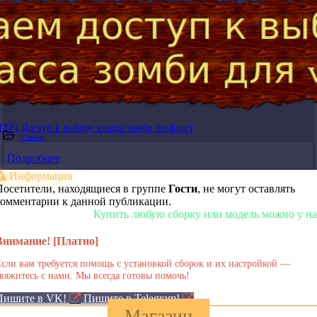
[ZP] Доступ к выбору класса зомби по флагу
Статьи
Подробнее
Информация
Посетители, находящиеся в группе
Гости
, не могут оставлять
комментарии к данной публикации.
Купить любую сборку или модель можно у нас в м
Внимание! [Платно]
сли вам требуется помощь с установкой сборок и их настройкой —
вяжитесь с нами. Мы всегда готовы помочь!
Пишите в VK!
Пишите в Telegram!
Магазин