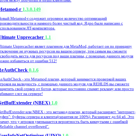
атом между non-steam и steam клиентами.
Metamod-r
1.3.0.149
овый Metamod-r содержит огромное количество оптимизаций
роизводительности и намного более чистый код. Ядро было написано с
спользованием JIT-компилятора.
Ultimate Unprecacher
1.1
ltimate Unprecacher являет плагином для MetaMod, работает он по принципу
тключение не нужных ресурсов на вашем сервере, тем самым вы сможете
свободить места для ресурсов под ваши плагины, с помощью данного модуля
ожно избавиться от ошибки 512!
ReAuthCheck
0.1.6
eAuthCheck - это Metamod плагин, который занимается проверкой ваших
гроков на валидность, с помощью данного модуля для REHLDS вы сможете
ащитить свой сервер от ботов, которые постоянно спамят рекламу или просто
абивают слот на сервере!
NetBufExtender (NBEX)
1.0
etBufExtender или NBEX - это метамод-плагин, который расширяет "интернет-
уфер": буферы сервера и клиента(гарантия не 100%). Расширяет до 64 кб. Это
начит, что у игроков уменьшается вероятность быть кикнутыми с ошибкой
Reliable channel overflowed".
UserInfoNetOptimizer (UINO)
1.0