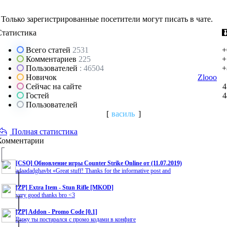
Только зарегистрированные посетители могут писать в чате.
Статистика
Всего статей
2531
+
Комментариев
225
+
Пользователей
: 46504
+
Новичок
Zlooo
Сейчас на сайте
4
Гостей
4
Пользователей
[
василь
]
Полная статистика
Комментарии
[CSO] Обновление игры Counter Strike Online от (11.07.2019)
adaadadghavbt «Great stuff! Thanks for the informative post and
[ZP] Extra Item - Stun Rifle [MKOD]
very good thanks bro <3
[ZP] Addon - Promo Code [0.1]
Вижу ты постарался с промо кодами в конфиге