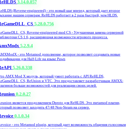
ReHLDS
3.14.0.857
eHLDS (Reverse-engineered) - это новый шаг вперед, который дает второе
ыхание нашим серверам. ReHLDS работает в 2 раза быстрей, чем HLDS.
ReGameDLL_CS
5.28.0.756
eGameDLL_CS, Reverse-engineered mod CS - Улучшенная замена серверной
иблиотеки CS 1.6, расширяющая возможности игрового процесса.
AmxModx
5.2.9.4
MXModX - это Metamod дополнение, которое позволяет создавать новые
одификации для Half-Life на языке Pawn
ReAPI
5.26.0.338
то AMX Mod X модуль, который умеет работать с API ReHLDS,
eGameDLL_CS, ReUnion и VTC. Это предоставляет разработчикам AMXX-
лагинов больше возможностей для реализации своих целей.
Reunion
0.2.0.27
eunion является продолжением Dproto для ReHLDS. Это metamod плагин,
оторый позволяет заходить 47/48 Non-Steam на сервер.
Revoice
0.1.0.34
evoice - это Metamod plugin, который дает возможность общения голосовым