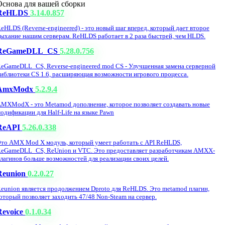
Основа для вашей сборки
ReHLDS
3.14.0.857
eHLDS (Reverse-engineered) - это новый шаг вперед, который дает второе
ыхание нашим серверам. ReHLDS работает в 2 раза быстрей, чем HLDS.
ReGameDLL_CS
5.28.0.756
eGameDLL_CS, Reverse-engineered mod CS - Улучшенная замена серверной
иблиотеки CS 1.6, расширяющая возможности игрового процесса.
AmxModx
5.2.9.4
MXModX - это Metamod дополнение, которое позволяет создавать новые
одификации для Half-Life на языке Pawn
ReAPI
5.26.0.338
то AMX Mod X модуль, который умеет работать с API ReHLDS,
eGameDLL_CS, ReUnion и VTC. Это предоставляет разработчикам AMXX-
лагинов больше возможностей для реализации своих целей.
Reunion
0.2.0.27
eunion является продолжением Dproto для ReHLDS. Это metamod плагин,
оторый позволяет заходить 47/48 Non-Steam на сервер.
Revoice
0.1.0.34