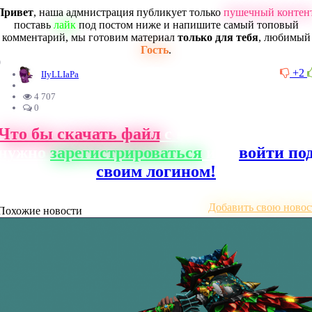
Привет
, наша адмнистрация публикует только
пушечный контен
поставь
лайк
под постом ниже и напишите самый топовый
комментарий, мы готовим материал
только для тебя
, любимый
Гость
.
0
+2
IIyLLIaPa
4 707
0
Что бы скачать файл
с нашего сайта, ва
нужно
зарегистрироваться
или
войти по
своим логином!
Добавить свою новос
Похожие новости