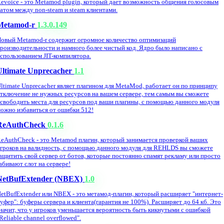
evoice - это Metamod plugin, который дает возможность общения голосовым
атом между non-steam и steam клиентами.
Metamod-r
1.3.0.149
овый Metamod-r содержит огромное количество оптимизаций
роизводительности и намного более чистый код. Ядро было написано с
спользованием JIT-компилятора.
Ultimate Unprecacher
1.1
ltimate Unprecacher являет плагином для MetaMod, работает он по принципу
тключение не нужных ресурсов на вашем сервере, тем самым вы сможете
свободить места для ресурсов под ваши плагины, с помощью данного модуля
ожно избавиться от ошибки 512!
ReAuthCheck
0.1.6
eAuthCheck - это Metamod плагин, который занимается проверкой ваших
гроков на валидность, с помощью данного модуля для REHLDS вы сможете
ащитить свой сервер от ботов, которые постоянно спамят рекламу или просто
абивают слот на сервере!
NetBufExtender (NBEX)
1.0
etBufExtender или NBEX - это метамод-плагин, который расширяет "интернет-
уфер": буферы сервера и клиента(гарантия не 100%). Расширяет до 64 кб. Это
начит, что у игроков уменьшается вероятность быть кикнутыми с ошибкой
Reliable channel overflowed".