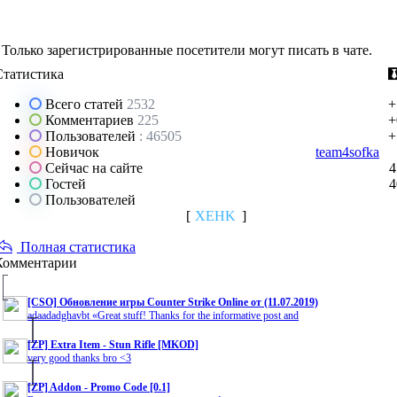
Только зарегистрированные посетители могут писать в чате.
Статистика
Всего статей
2532
+
Комментариев
225
+
Пользователей
: 46505
+
Новичок
team4sofka
Сейчас на сайте
4
Гостей
4
Пользователей
[
XEHK
]
Полная статистика
Комментарии
[CSO] Обновление игры Counter Strike Online от (11.07.2019)
adaadadghavbt «Great stuff! Thanks for the informative post and
[ZP] Extra Item - Stun Rifle [MKOD]
very good thanks bro <3
[ZP] Addon - Promo Code [0.1]