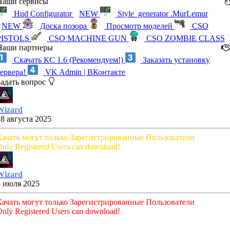
Наши сервисы
Hud Configurator
NEW
Style_generator .MurLemur
NEW
Доска позора
Просмотр моделей
CSO
PISTOLS
CSO MACHINE GUN
CSO ZOMBIE CLASS
Наши партнеры
Скачать КС 1.6 (Рекомендуем!)
Заказать установку
сервера!
VK Admin | ВКонтакте
Задать вопрос
Wizard
28 августа 2025
Качать могут только Зарегистрированные Пользователи
nly Registered Users can download!
Wizard
5 июля 2025
Качать могут только Зарегистрированные Пользователи
nly Registered Users can download!