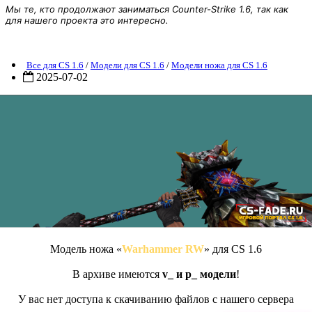
Мы те, кто продолжают заниматься Counter-Strike 1.6, так как
для нашего проекта это интересно.
Модель ножа «Warhammer RW» для CS 1.6
Все для CS 1.6
/
Модели для CS 1.6
/
Модели ножа для CS 1.6
2025-07-02
Модель ножа «
Warhammer RW
» для CS 1.6
В архиве имеются
v_ и p_ модели
!
У вас нет доступа к скачиванию файлов с нашего сервера