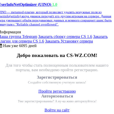
UserInfoNetOptimizer (UINO)
1.0
INO — metamod-плагин, который позволяет удалять ненужные поля из
serinfo(setinfo) когда движок передаёт его другим игрокам на сервере. Данная
ера уменьшает объём передаваемых данных и немного сокращает шанс быть
икнутым с "Reliable channel overflowed".
Информация
Наша группа Telegram
Заказать сборку сервера CS 1.6
Заказать
плагин для сервера CS 1.6
Заказать Установку сервера
Нам уже 6095 дней
Добро пожаловать на CS-WZ.COM!
Для того чтобы стать полноценным пользователем нашего
портала, вам необходимо пройти регистрацию.
Зарегистрироваться
Создайте собственную учетную запись!
Пройти регистрацию
Авторизоваться
Уже зарегистрированны? А ну-ка живо авторизуйтесь!
Войти на сайт