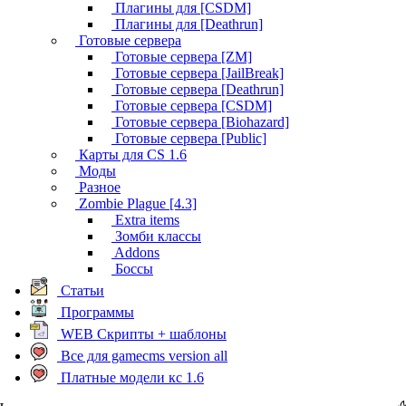
Плагины для [CSDM]
Плагины для [Deathrun]
Готовые сервера
Готовые сервера [ZM]
Готовые сервера [JailBreak]
Готовые сервера [Deathrun]
Готовые сервера [CSDM]
Готовые сервера [Biohazard]
Готовые сервера [Public]
Карты для CS 1.6
Моды
Разное
Zombie Plague [4.3]
Extra items
Зомби классы
Addons
Боссы
Статьи
Программы
WEB Скрипты + шаблоны
Все для gamecms version all
Платные модели кс 1.6