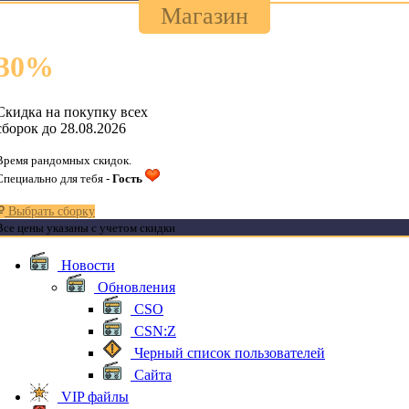
Магазин
30
%
Скидка на покупку всех
сборок до 28.08.2026
Время рандомных скидок.
Специально для тебя -
Гость
Выбрать сборку
Все цены указаны с учетом скидки
Новости
Обновления
CSO
CSN:Z
Черный список пользователей
Сайта
VIP файлы