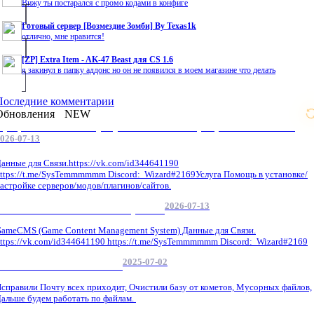
Вижу ты постарался с промо кодами в конфиге
Готовый сервер [Возмездие Зомби] By Texas1k
отлично, мне нравится!
[ZP] Extra Item - AK-47 Beast для CS 1.6
я закинул в папку аддонс но он не появился в моем магазине что делать
Последние комментарии
Обновления
NEW
Профессиональные услуги по CS 1.6 / серверным системам
026-07-13
анные для Связи.https://vk.com/id344641190
ttps://t.me/SysTemmmmmm Discord: Wizard#2169Услуга Помощь в установке/
астройке серверов/модов/плагинов/сайтов.
2026-07-13
GameCMS Установка Настройка
ameCMS (Game Content Management System) Данные для Связи.
ttps://vk.com/id344641190 https://t.me/SysTemmmmmm Discord: Wizard#2169
2025-07-02
Обнова Фиксы на сайте.
справили Почту всех приходит, Очистили базу от кометов, Мусорных файлов,
альше будем работать по файлам.