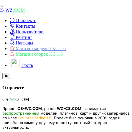
Toggle
CS-WZ
.COM
navigation
О проекте
Контакты
Пользователи
Рейтинг
Награды
Магазин моделей КС 1.6
Магазин сборок КС 1.6
Гость
О проекте
CS-
WZ
.COM
Проект
CS-WZ.COM
, ранее
WZ-CS.COM
, занимается
распространением
моделей, плагинов, карт и других материалов
по игре
Counter-Strike 1.6
. Проект был основан в 2009 году и
пришёл на замену другому проекту, который потерял
актуальность.