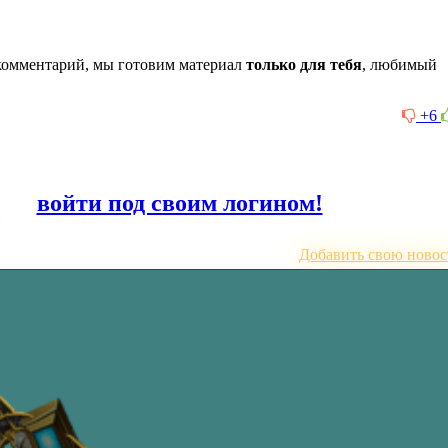
комментарий, мы готовим материал
только для тебя
, любимый
+6
или
войти под своим логином!
Добавить свою новос