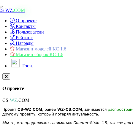
Toggle
CS-WZ
.COM
navigation
О проекте
Контакты
Пользователи
Рейтинг
Награды
Магазин моделей КС 1.6
Магазин сборок КС 1.6
Гость
О проекте
CS-
WZ
.COM
Проект
CS-WZ.COM
, ранее
WZ-CS.COM
, занимается
распростра
другому проекту, который потерял актуальность.
Мы те, кто продолжают заниматься Counter-Strike 1.6, так как для
Модель ножа «Warhammer Holy» для CS 1.6