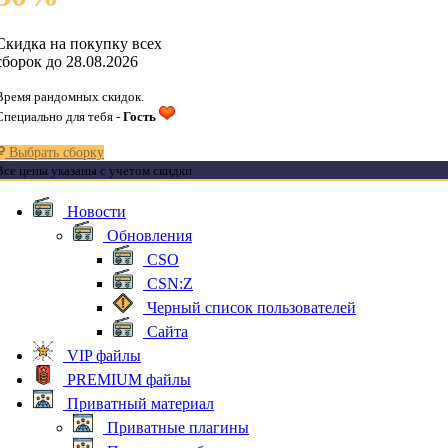
Скидка на покупку всех
сборок до 28.08.2026
Время рандомных скидок.
Специально для тебя -
Гость
Выбрать сборку
Все цены указаны с учетом скидки
Новости
Обновления
CSO
CSN:Z
Черный список пользователей
Сайта
VIP файлы
PREMIUM файлы
Приватный материал
Приватные плагины