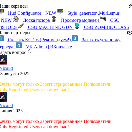
Наши сервисы
Hud Configurator
NEW
Style_generator .MurLemur
NEW
Доска позора
Просмотр моделей
CSO
PISTOLS
CSO MACHINE GUN
CSO ZOMBIE CLASS
Наши партнеры
Скачать КС 1.6 (Рекомендуем!)
Заказать установку
сервера!
VK Admin | ВКонтакте
Задать вопрос
Wizard
28 августа 2025
Качать могут только Зарегистрированные Пользователи
nly Registered Users can download!
Wizard
5 июля 2025
Качать могут только Зарегистрированные Пользователи
nly Registered Users can download!