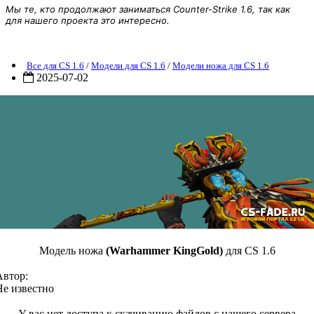
Мы те, кто продолжают заниматься Counter-Strike 1.6, так как
для нашего проекта это интересно.
Модель ножа (Warhammer KingGold) для CS 1.6
Все для CS 1.6
/
Модели для CS 1.6
/
Модели ножа для CS 1.6
2025-07-02
Модель ножа
(Warhammer KingGold)
для CS 1.6
Автор:
Не известно
У вас нет доступа к скачиванию файлов с нашего сервера