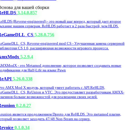
Основа для вашей сборки
ReHLDS
3.14.0.857
eHLDS (Reverse-engineered) - это новый шаг вперед, который дает второе
ыхание нашим серверам. ReHLDS работает в 2 раза быстрей, чем HLDS.
ReGameDLL_CS
5.28.0.756
eGameDLL_CS, Reverse-engineered mod CS - Улучшенная замена серверной
иблиотеки CS 1.6, расширяющая возможности игрового процесса.
AmxModx
5.2.9.4
MXModX - это Metamod дополнение, которое позволяет создавать новые
одификации для Half-Life на языке Pawn
ReAPI
5.26.0.338
то AMX Mod X модуль, который умеет работать с API ReHLDS,
eGameDLL_CS, ReUnion и VTC. Это предоставляет разработчикам AMXX-
лагинов больше возможностей для реализации своих целей.
Reunion
0.2.0.27
eunion является продолжением Dproto для ReHLDS. Это metamod плагин,
оторый позволяет заходить 47/48 Non-Steam на сервер.
Revoice
0.1.0.34