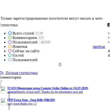
Только зарегистрированные посетители могут писать в чате.
Статистика
Всего статей
2530
+
Комментариев
225
+
Пользователей
: 46500
+
Новичок
meelvar
Сейчас на сайте
4
Гостей
4
Пользователей
[
]
Полная статистика
Комментарии
[CSO] Обновление игры Counter Strike Online от (11.07.2019)
adaadadghavbt «Great stuff! Thanks for the informative post and
[ZP] Extra Item - Stun Rifle [MKOD]
very good thanks bro <3