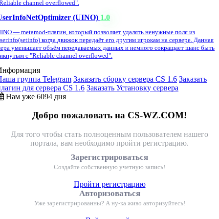
Reliable channel overflowed".
UserInfoNetOptimizer (UINO)
1.0
INO — metamod-плагин, который позволяет удалять ненужные поля из
serinfo(setinfo) когда движок передаёт его другим игрокам на сервере. Данная
ера уменьшает объём передаваемых данных и немного сокращает шанс быть
икнутым с "Reliable channel overflowed".
Информация
Наша группа Telegram
Заказать сборку сервера CS 1.6
Заказать
плагин для сервера CS 1.6
Заказать Установку сервера
Нам уже 6094 дня
Добро пожаловать на CS-WZ.COM!
Для того чтобы стать полноценным пользователем нашего
портала, вам необходимо пройти регистрацию.
Зарегистрироваться
Создайте собственную учетную запись!
Пройти регистрацию
Авторизоваться
Уже зарегистрированны? А ну-ка живо авторизуйтесь!