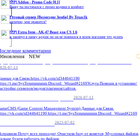
[ZP] Addon - Promo Code [0.1]
Вижу ты постарался с промо кодами в конфиге
Готовый сервер [Возмездие Зомби] By Texas1k
отлично, мне нравится!
[ZP] Extra Item - AK-47 Beast для CS 1.6
я закинул в папку аддонс но он не появился в моем магазине что делать
Последние комментарии
Обновления
NEW
Профессиональные услуги по CS 1.6 / серверным системам
026-07-13
анные для Связи.https://vk.com/id344641190
ttps://t.me/SysTemmmmmm Discord: Wizard#2169Услуга Помощь в установке/
астройке серверов/модов/плагинов/сайтов.
2026-07-13
GameCMS Установка Настройка
ameCMS (Game Content Management System) Данные для Связи.
ttps://vk.com/id344641190 https://t.me/SysTemmmmmm Discord: Wizard#2169
2025-07-02
Обнова Фиксы на сайте.
справили Почту всех приходит, Очистили базу от кометов, Мусорных файлов,
альше будем работать по файлам.