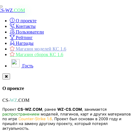
Toggle
CS-WZ
.COM
navigation
О проекте
Контакты
Пользователи
Рейтинг
Награды
Магазин моделей КС 1.6
Магазин сборок КС 1.6
Гость
О проекте
CS-
WZ
.COM
Проект
CS-WZ.COM
, ранее
WZ-CS.COM
, занимается
распространением
моделей, плагинов, карт и других материалов
по игре
Counter-Strike 1.6
. Проект был основан в 2009 году и
пришёл на замену другому проекту, который потерял
актуальность.