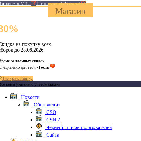
Пишите в VK!
Пишите в Telegram!
Магазин
30
%
Скидка на покупку всех
сборок до 28.08.2026
Время рандомных скидок.
Специально для тебя -
Гость
Выбрать сборку
Все цены указаны с учетом скидки
Новости
Обновления
CSO
CSN:Z
Черный список пользователей
Сайта