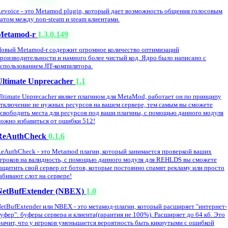
evoice - это Metamod plugin, который дает возможность общения голосовым
атом между non-steam и steam клиентами.
Metamod-r
1.3.0.149
овый Metamod-r содержит огромное количество оптимизаций
роизводительности и намного более чистый код. Ядро было написано с
спользованием JIT-компилятора.
Ultimate Unprecacher
1.1
ltimate Unprecacher являет плагином для MetaMod, работает он по принципу
тключение не нужных ресурсов на вашем сервере, тем самым вы сможете
свободить места для ресурсов под ваши плагины, с помощью данного модуля
ожно избавиться от ошибки 512!
ReAuthCheck
0.1.6
eAuthCheck - это Metamod плагин, который занимается проверкой ваших
гроков на валидность, с помощью данного модуля для REHLDS вы сможете
ащитить свой сервер от ботов, которые постоянно спамят рекламу или просто
абивают слот на сервере!
NetBufExtender (NBEX)
1.0
etBufExtender или NBEX - это метамод-плагин, который расширяет "интернет-
уфер": буферы сервера и клиента(гарантия не 100%). Расширяет до 64 кб. Это
начит, что у игроков уменьшается вероятность быть кикнутыми с ошибкой