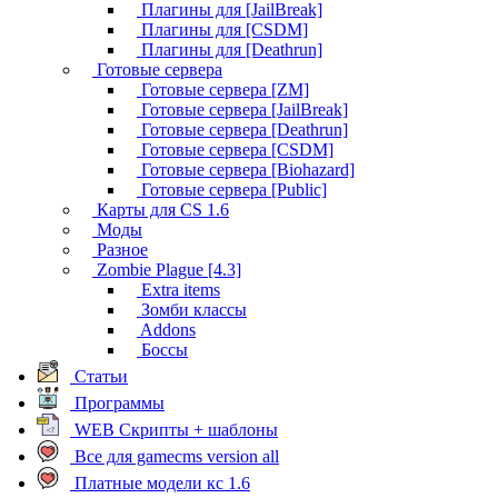
Плагины для [JailBreak]
Плагины для [CSDM]
Плагины для [Deathrun]
Готовые сервера
Готовые сервера [ZM]
Готовые сервера [JailBreak]
Готовые сервера [Deathrun]
Готовые сервера [CSDM]
Готовые сервера [Biohazard]
Готовые сервера [Public]
Карты для CS 1.6
Моды
Разное
Zombie Plague [4.3]
Extra items
Зомби классы
Addons
Боссы
Статьи
Программы
WEB Скрипты + шаблоны
Все для gamecms version all
Платные модели кс 1.6