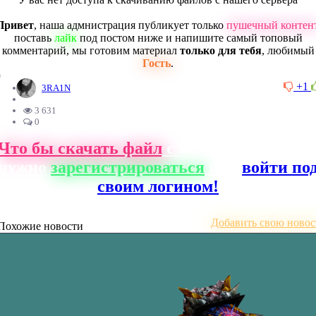
Привет
, наша адмнистрация публикует только
пушечный контен
поставь
лайк
под постом ниже и напишите самый топовый
комментарий, мы готовим материал
только для тебя
, любимый
Гость
.
0
+1
3RA1N
3 631
0
Что бы скачать файл
с нашего сайта, ва
нужно
зарегистрироваться
или
войти по
своим логином!
Добавить свою новос
Похожие новости