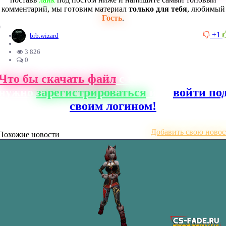
комментарий, мы готовим материал
только для тебя
, любимый
Гость
.
0
+1
brb.wizard
3 826
0
Что бы скачать файл
с нашего сайта, ва
нужно
зарегистрироваться
или
войти по
своим логином!
Добавить свою новос
Похожие новости