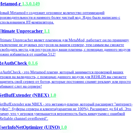
Metamod-r
1.3.0.149
овый Metamod-r содержит огромное количество оптимизаций
роизводительности и намного более чистый код. Ядро было написано с
спользованием JIT-компилятора.
Ultimate Unprecacher
1.1
ltimate Unprecacher являет плагином для MetaMod, работает он по принципу
тключение не нужных ресурсов на вашем сервере, тем самым вы сможете
свободить места для ресурсов под ваши плагины, с помощью данного модуля
ожно избавиться от ошибки 512!
ReAuthCheck
0.1.6
eAuthCheck - это Metamod плагин, который занимается проверкой ваших
гроков на валидность, с помощью данного модуля для REHLDS вы сможете
ащитить свой сервер от ботов, которые постоянно спамят рекламу или просто
абивают слот на сервере!
NetBufExtender (NBEX)
1.0
etBufExtender или NBEX - это метамод-плагин, который расширяет "интернет-
уфер": буферы сервера и клиента(гарантия не 100%). Расширяет до 64 кб. Это
начит, что у игроков уменьшается вероятность быть кикнутыми с ошибкой
Reliable channel overflowed".
UserInfoNetOptimizer (UINO)
1.0