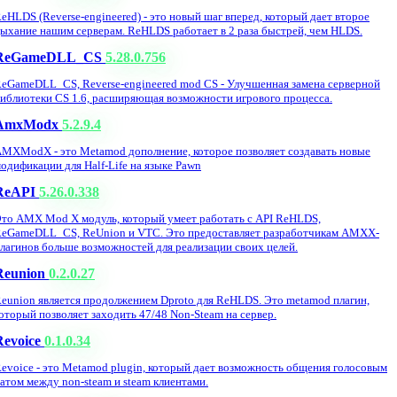
eHLDS (Reverse-engineered) - это новый шаг вперед, который дает второе
ыхание нашим серверам. ReHLDS работает в 2 раза быстрей, чем HLDS.
ReGameDLL_CS
5.28.0.756
eGameDLL_CS, Reverse-engineered mod CS - Улучшенная замена серверной
иблиотеки CS 1.6, расширяющая возможности игрового процесса.
AmxModx
5.2.9.4
MXModX - это Metamod дополнение, которое позволяет создавать новые
одификации для Half-Life на языке Pawn
ReAPI
5.26.0.338
то AMX Mod X модуль, который умеет работать с API ReHLDS,
eGameDLL_CS, ReUnion и VTC. Это предоставляет разработчикам AMXX-
лагинов больше возможностей для реализации своих целей.
Reunion
0.2.0.27
eunion является продолжением Dproto для ReHLDS. Это metamod плагин,
оторый позволяет заходить 47/48 Non-Steam на сервер.
Revoice
0.1.0.34
evoice - это Metamod plugin, который дает возможность общения голосовым
атом между non-steam и steam клиентами.