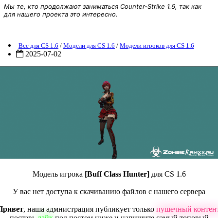
Мы те, кто продолжают заниматься Counter-Strike 1.6, так как
для нашего проекта это интересно.
одель игрока [Buff Class Hunter] для CS 1.6
Все для CS 1.6
/
Модели для CS 1.6
/
Модели игроков для CS 1.6
2025-07-02
Модель игрока
[Buff Class Hunter]
для CS 1.6
У вас нет доступа к скачиванию файлов с нашего сервера
Привет
, наша адмнистрация публикует только
пушечный контен
поставь
лайк
под постом ниже и напишите самый топовый