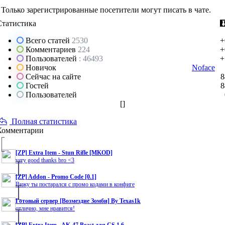
Только зарегистрированные посетители могут писать в чате.
Статистика
Всего статей
2530
+
Комментариев
224
+
Пользователей
: 46493
+
Новичок
Noface
Сейчас на сайте
8
Гостей
8
Пользователей
[
]
Полная статистика
Комментарии
[ZP] Extra Item - Stun Rifle [MKOD]
very good thanks bro <3
[ZP] Addon - Promo Code [0.1]
Вижу ты постарался с промо кодами в конфиге
Готовый сервер [Возмездие Зомби] By Texas1k
отлично, мне нравится!