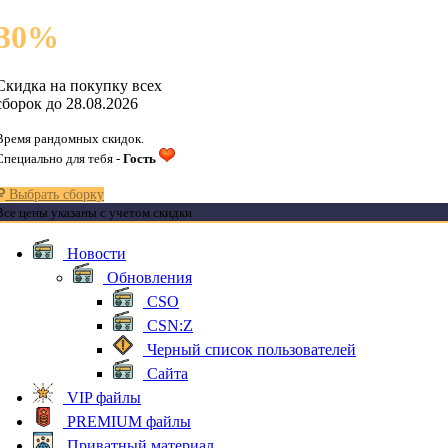
30
%
Скидка на покупку всех
сборок до 28.08.2026
Время рандомных скидок.
Специально для тебя -
Гость
Выбрать сборку
Все цены указаны с учетом скидки
Новости
Обновления
CSO
CSN:Z
Черный список пользователей
Сайта
VIP файлы
PREMIUM файлы
Приватный материал