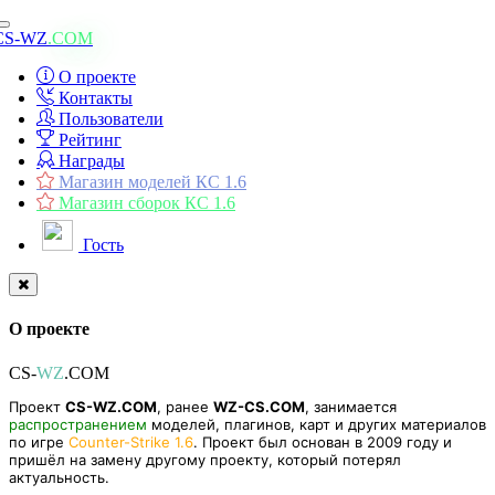
Toggle
CS-WZ
.COM
navigation
О проекте
Контакты
Пользователи
Рейтинг
Награды
Магазин моделей КС 1.6
Магазин сборок КС 1.6
Гость
О проекте
CS-
WZ
.COM
Проект
CS-WZ.COM
, ранее
WZ-CS.COM
, занимается
распространением
моделей, плагинов, карт и других материалов
по игре
Counter-Strike 1.6
. Проект был основан в 2009 году и
пришёл на замену другому проекту, который потерял
актуальность.