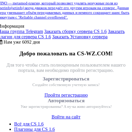
INO — metamod-плагин, который позволяет удалять ненужные поля из
serinfo(setinfo) когда движок передаёт его другим игрокам на сервере. Данная
ера уменьшает объём передаваемых данных и немного сокращает шанс быть
икнутым с "Reliable channel overflowed".
Информация
Наша группа Telegram
Заказать сборку сервера CS 1.6
Заказать
плагин для сервера CS 1.6
Заказать Установку сервера
Нам уже 6092 дня
Добро пожаловать на CS-WZ.COM!
Для того чтобы стать полноценным пользователем нашего
портала, вам необходимо пройти регистрацию.
Зарегистрироваться
Создайте собственную учетную запись!
Пройти регистрацию
Авторизоваться
Уже зарегистрированны? А ну-ка живо авторизуйтесь!
Войти на сайт
Всё для CS 1.6
Плагины для CS 1.6