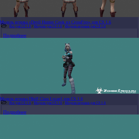
Модель игрока «Devil Hunter Cook из CrossFire» для CS 1.6
Все для CS 1.6
/
Модели для CS 1.6
/
Модели игроков для CS 1.6
Подробнее
Модель игрока [Buff Class Lycan] для CS 1.6
Все для CS 1.6
/
Модели для CS 1.6
/
Модели игроков для CS 1.6
Подробнее