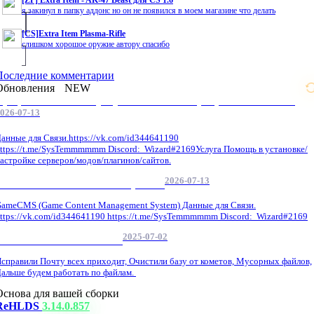
[ZP] Extra Item - AK-47 Beast для CS 1.6
я закинул в папку аддонс но он не появился в моем магазине что делать
[CS]Extra Item Plasma-Rifle
слишком хорошое оружие автору спасибо
Последние комментарии
Обновления
NEW
Профессиональные услуги по CS 1.6 / серверным системам
026-07-13
анные для Связи.https://vk.com/id344641190
ttps://t.me/SysTemmmmmm Discord: Wizard#2169Услуга Помощь в установке/
астройке серверов/модов/плагинов/сайтов.
2026-07-13
GameCMS Установка Настройка
ameCMS (Game Content Management System) Данные для Связи.
ttps://vk.com/id344641190 https://t.me/SysTemmmmmm Discord: Wizard#2169
2025-07-02
Обнова Фиксы на сайте.
справили Почту всех приходит, Очистили базу от кометов, Мусорных файлов,
альше будем работать по файлам.
Основа для вашей сборки
ReHLDS
3.14.0.857