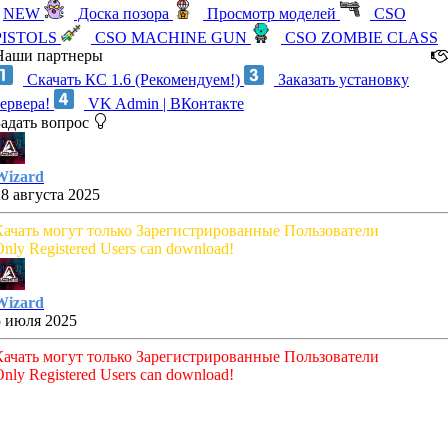
NEW
Доска позора
Просмотр моделей
CSO
PISTOLS
CSO MACHINE GUN
CSO ZOMBIE CLASS
Наши партнеры
Скачать КС 1.6 (Рекомендуем!)
Заказать установку
сервера!
VK Admin | ВКонтакте
Задать вопрос
Wizard
28 августа 2025
Качать могут только Зарегистрированные Пользователи
nly Registered Users can download!
Wizard
5 июля 2025
Качать могут только Зарегистрированные Пользователи
nly Registered Users can download!