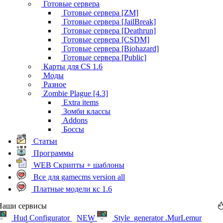
Готовые сервера
Готовые сервера [ZM]
Готовые сервера [JailBreak]
Готовые сервера [Deathrun]
Готовые сервера [CSDM]
Готовые сервера [Biohazard]
Готовые сервера [Public]
Карты для CS 1.6
Моды
Разное
Zombie Plague [4.3]
Extra items
Зомби классы
Addons
Боссы
Статьи
Программы
WEB Скрипты + шаблоны
Все для gamecms version all
Платные модели кс 1.6
Наши сервисы
Hud Configurator
NEW
Style_generator .MurLemur