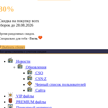
30
%
Скидка на покупку всех
сборок до 28.08.2026
Время рандомных скидок.
Специально для тебя -
Гость
Выбрать сборку
Все цены указаны с учетом скидки
Новости
Обновления
CSO
CSN:Z
Черный список пользователей
Сайта
VIP файлы
PREMIUM файлы
Приватный материал