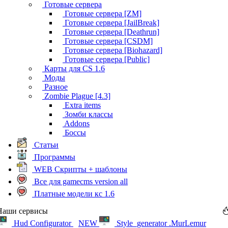
Готовые сервера
Готовые сервера [ZM]
Готовые сервера [JailBreak]
Готовые сервера [Deathrun]
Готовые сервера [CSDM]
Готовые сервера [Biohazard]
Готовые сервера [Public]
Карты для CS 1.6
Моды
Разное
Zombie Plague [4.3]
Extra items
Зомби классы
Addons
Боссы
Статьи
Программы
WEB Скрипты + шаблоны
Все для gamecms version all
Платные модели кс 1.6
Наши сервисы
Hud Configurator
NEW
Style_generator .MurLemur