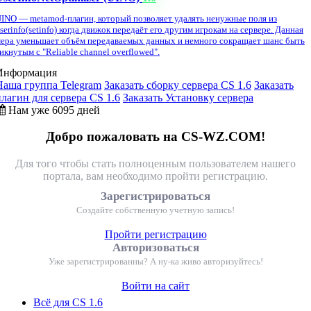
INO — metamod-плагин, который позволяет удалять ненужные поля из
serinfo(setinfo) когда движок передаёт его другим игрокам на сервере. Данная
ера уменьшает объём передаваемых данных и немного сокращает шанс быть
икнутым с "Reliable channel overflowed".
Информация
Наша группа Telegram
Заказать сборку сервера CS 1.6
Заказать
плагин для сервера CS 1.6
Заказать Установку сервера
Нам уже 6095 дней
Добро пожаловать на CS-WZ.COM!
Для того чтобы стать полноценным пользователем нашего
портала, вам необходимо пройти регистрацию.
Зарегистрироваться
Создайте собственную учетную запись!
Пройти регистрацию
Авторизоваться
Уже зарегистрированны? А ну-ка живо авторизуйтесь!
Войти на сайт
Всё для CS 1.6