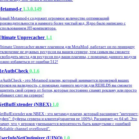
Metamod-r
1.3.0.149
овый Metamod-r содержит огромное количество оптимизаций
роизводительности и намного более чистый код. Ядро было написано с
спользованием JIT-компилятора.
Ultimate Unprecacher
1.1
ltimate Unprecacher являет плагином для MetaMod, работает он по принципу
тключение не нужных ресурсов на вашем сервере, тем самым вы сможете
свободить места для ресурсов под ваши плагины, с помощью данного модуля
ожно избавиться от ошибки 512!
ReAuthCheck
0.1.6
eAuthCheck - это Metamod плагин, который занимается проверкой ваших
гроков на валидность, с помощью данного модуля для REHLDS вы сможете
ащитить свой сервер от ботов, которые постоянно спамят рекламу или просто
абивают слот на сервере!
NetBufExtender (NBEX)
1.0
etBufExtender или NBEX - это метамод-плагин, который расширяет "интернет-
уфер": буферы сервера и клиента(гарантия не 100%). Расширяет до 64 кб. Это
начит, что у игроков уменьшается вероятность быть кикнутыми с ошибкой
Reliable channel overflowed".
UserInfoNetOptimizer (UINO)
1.0