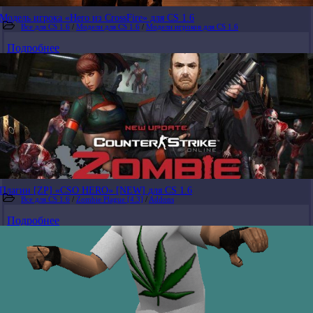
Модель игрока «Hero из CrossFire» для CS 1.6
Все для CS 1.6
/
Модели для CS 1.6
/
Модели игроков для CS 1.6
Подробнее
Плагин [ZP] «CSO HERO» [NEW] для CS 1.6
Все для CS 1.6
/
Zombie Plague [4.3]
/
Addons
Подробнее