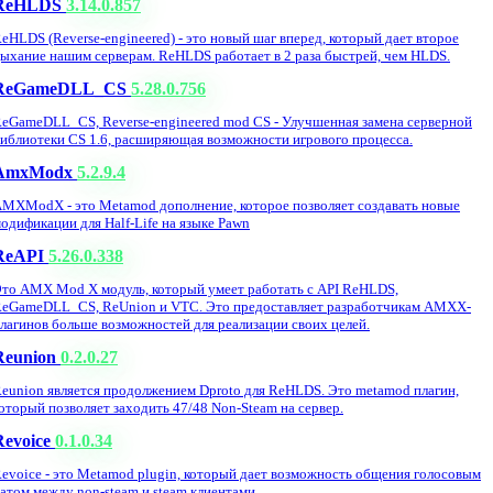
ReHLDS
3.14.0.857
eHLDS (Reverse-engineered) - это новый шаг вперед, который дает второе
ыхание нашим серверам. ReHLDS работает в 2 раза быстрей, чем HLDS.
ReGameDLL_CS
5.28.0.756
eGameDLL_CS, Reverse-engineered mod CS - Улучшенная замена серверной
иблиотеки CS 1.6, расширяющая возможности игрового процесса.
AmxModx
5.2.9.4
MXModX - это Metamod дополнение, которое позволяет создавать новые
одификации для Half-Life на языке Pawn
ReAPI
5.26.0.338
то AMX Mod X модуль, который умеет работать с API ReHLDS,
eGameDLL_CS, ReUnion и VTC. Это предоставляет разработчикам AMXX-
лагинов больше возможностей для реализации своих целей.
Reunion
0.2.0.27
eunion является продолжением Dproto для ReHLDS. Это metamod плагин,
оторый позволяет заходить 47/48 Non-Steam на сервер.
Revoice
0.1.0.34
evoice - это Metamod plugin, который дает возможность общения голосовым
атом между non-steam и steam клиентами.