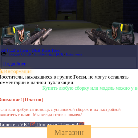
[ZP] Extra Item - Dual Kriss Hero
Все для CS 1.6
/
Zombie Plague [4.3]
/
Extra items
Подробнее
Информация
Посетители, находящиеся в группе
Гости
, не могут оставлять
комментарии к данной публикации.
Купить любую сборку или модель можно у нас в 
Внимание! [Платно]
сли вам требуется помощь с установкой сборок и их настройкой —
вяжитесь с нами. Мы всегда готовы помочь!
Пишите в VK!
Пишите в Telegram!
Магазин