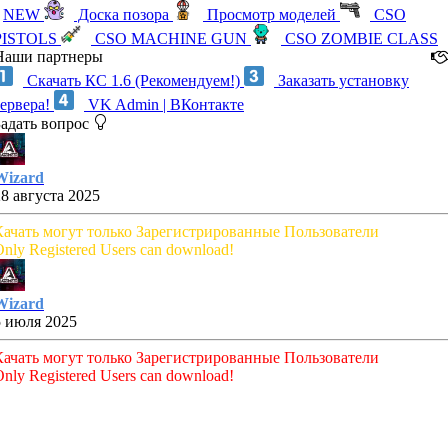
NEW
Доска позора
Просмотр моделей
CSO
PISTOLS
CSO MACHINE GUN
CSO ZOMBIE CLASS
Наши партнеры
Скачать КС 1.6 (Рекомендуем!)
Заказать установку
сервера!
VK Admin | ВКонтакте
Задать вопрос
Wizard
28 августа 2025
Качать могут только Зарегистрированные Пользователи
nly Registered Users can download!
Wizard
5 июля 2025
Качать могут только Зарегистрированные Пользователи
nly Registered Users can download!