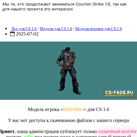
Мы те, кто продолжают заниматься Counter-Strike 1.6, так как
для нашего проекта это интересно.
Модель игрока «BSD Hero» для CS 1.6
Все для CS 1.6
/
Модели для CS 1.6
/
Модели игроков для CS 1.6
2025-07-02
Модель игрока «
BSD Hero
» для CS 1.6
У вас нет доступа к скачиванию файлов с нашего сервера
Привет
, наша адмнистрация публикует только
пушечный контен
поставь
лайк
под постом ниже и напишите самый топовый