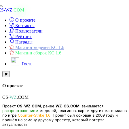
Toggle
CS-WZ
.COM
navigation
О проекте
Контакты
Пользователи
Рейтинг
Награды
Магазин моделей КС 1.6
Магазин сборок КС 1.6
Гость
О проекте
CS-
WZ
.COM
Проект
CS-WZ.COM
, ранее
WZ-CS.COM
, занимается
распространением
моделей, плагинов, карт и других материалов
по игре
Counter-Strike 1.6
. Проект был основан в 2009 году и
пришёл на замену другому проекту, который потерял
актуальность.