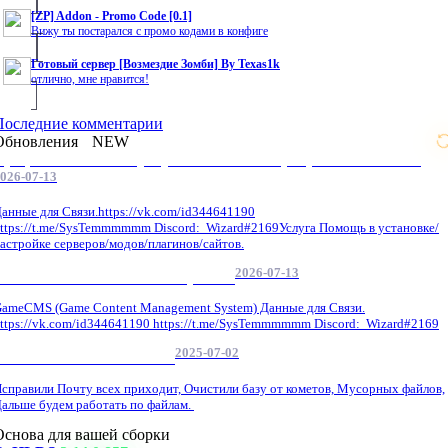
[ZP] Addon - Promo Code [0.1]
Вижу ты постарался с промо кодами в конфиге
Готовый сервер [Возмездие Зомби] By Texas1k
отлично, мне нравится!
Последние комментарии
Обновления
NEW
Профессиональные услуги по CS 1.6 / серверным системам
026-07-13
анные для Связи.https://vk.com/id344641190
ttps://t.me/SysTemmmmmm Discord: Wizard#2169Услуга Помощь в установке/
астройке серверов/модов/плагинов/сайтов.
2026-07-13
GameCMS Установка Настройка
ameCMS (Game Content Management System) Данные для Связи.
ttps://vk.com/id344641190 https://t.me/SysTemmmmmm Discord: Wizard#2169
2025-07-02
Обнова Фиксы на сайте.
справили Почту всех приходит, Очистили базу от кометов, Мусорных файлов,
альше будем работать по файлам.
Основа для вашей сборки