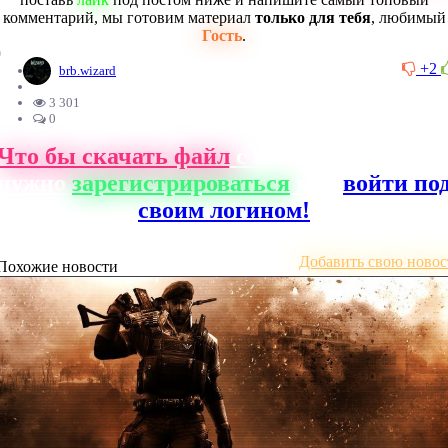
комментарий, мы готовим материал
только для тебя
, любимый
Гость
.
0
+2
brb.wizard
3 301
0
Что бы скачать файл
с нашего сайта, ва
нужно
зарегистрироваться
или
войти по
своим логином!
Добавить свою новос
Похожие новости