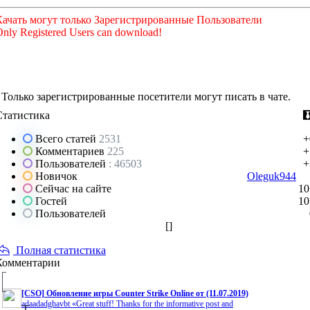
Качать могут только Зарегистрированные Пользователи
nly Registered Users can download!
Только зарегистрированные посетители могут писать в чате.
Статистика
Всего статей
2531
+
Комментариев
225
+
Пользователей
: 46503
+
Новичок
Oleguk944
Сейчас на сайте
10
Гостей
10
Пользователей
[
]
Полная статистика
Комментарии
[CSO] Обновление игры Counter Strike Online от (11.07.2019)
adaadadghavbt «Great stuff! Thanks for the informative post and