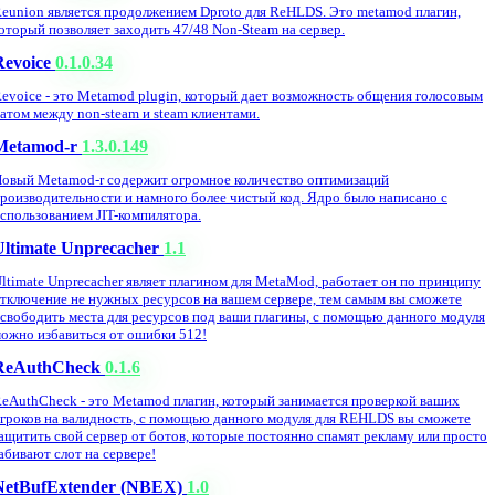
eunion является продолжением Dproto для ReHLDS. Это metamod плагин,
оторый позволяет заходить 47/48 Non-Steam на сервер.
Revoice
0.1.0.34
evoice - это Metamod plugin, который дает возможность общения голосовым
атом между non-steam и steam клиентами.
Metamod-r
1.3.0.149
овый Metamod-r содержит огромное количество оптимизаций
роизводительности и намного более чистый код. Ядро было написано с
спользованием JIT-компилятора.
Ultimate Unprecacher
1.1
ltimate Unprecacher являет плагином для MetaMod, работает он по принципу
тключение не нужных ресурсов на вашем сервере, тем самым вы сможете
свободить места для ресурсов под ваши плагины, с помощью данного модуля
ожно избавиться от ошибки 512!
ReAuthCheck
0.1.6
eAuthCheck - это Metamod плагин, который занимается проверкой ваших
гроков на валидность, с помощью данного модуля для REHLDS вы сможете
ащитить свой сервер от ботов, которые постоянно спамят рекламу или просто
абивают слот на сервере!
NetBufExtender (NBEX)
1.0