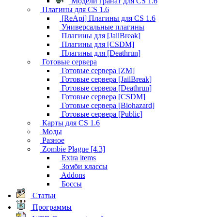
Модели гранат для CS 1.6
Плагины для CS 1.6
[ReApi] Плагины для CS 1.6
Универсальные плагины
Плагины для [JailBreak]
Плагины для [CSDM]
Плагины для [Deathrun]
Готовые сервера
Готовые сервера [ZM]
Готовые сервера [JailBreak]
Готовые сервера [Deathrun]
Готовые сервера [CSDM]
Готовые сервера [Biohazard]
Готовые сервера [Public]
Карты для CS 1.6
Моды
Разное
Zombie Plague [4.3]
Extra items
Зомби классы
Addons
Боссы
Статьи
Программы