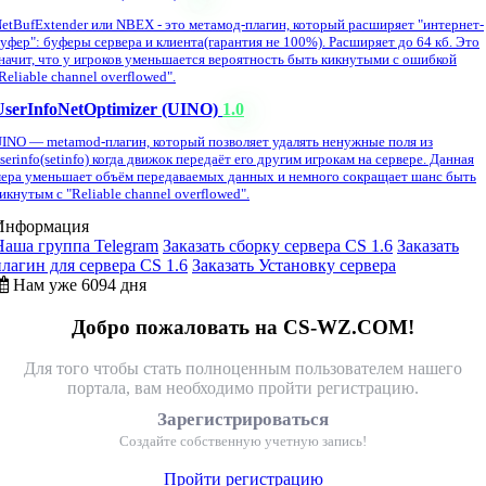
etBufExtender или NBEX - это метамод-плагин, который расширяет "интернет-
уфер": буферы сервера и клиента(гарантия не 100%). Расширяет до 64 кб. Это
начит, что у игроков уменьшается вероятность быть кикнутыми с ошибкой
Reliable channel overflowed".
UserInfoNetOptimizer (UINO)
1.0
INO — metamod-плагин, который позволяет удалять ненужные поля из
serinfo(setinfo) когда движок передаёт его другим игрокам на сервере. Данная
ера уменьшает объём передаваемых данных и немного сокращает шанс быть
икнутым с "Reliable channel overflowed".
Информация
Наша группа Telegram
Заказать сборку сервера CS 1.6
Заказать
плагин для сервера CS 1.6
Заказать Установку сервера
Нам уже 6094 дня
Добро пожаловать на CS-WZ.COM!
Для того чтобы стать полноценным пользователем нашего
портала, вам необходимо пройти регистрацию.
Зарегистрироваться
Создайте собственную учетную запись!
Пройти регистрацию