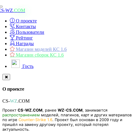
Toggle
CS-WZ
.COM
navigation
О проекте
Контакты
Пользователи
Рейтинг
Награды
Магазин моделей КС 1.6
Магазин сборок КС 1.6
Гость
О проекте
CS-
WZ
.COM
Проект
CS-WZ.COM
, ранее
WZ-CS.COM
, занимается
распространением
моделей, плагинов, карт и других материалов
по игре
Counter-Strike 1.6
. Проект был основан в 2009 году и
пришёл на замену другому проекту, который потерял
актуальность.