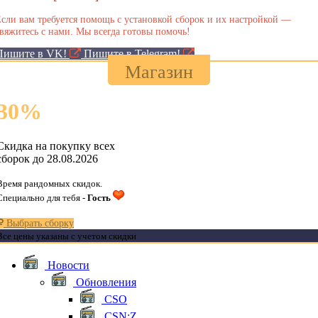
сли вам требуется помощь с установкой сборок и их настройкой —
вяжитесь с нами. Мы всегда готовы помочь!
Пишите в VK!
Пишите в Telegram!
Магазин
30
%
Скидка на покупку всех
сборок до 28.08.2026
Время рандомных скидок.
Специально для тебя -
Гость
Выбрать сборку
Все цены указаны с учетом скидки
Новости
Обновления
CSO
CSN:Z