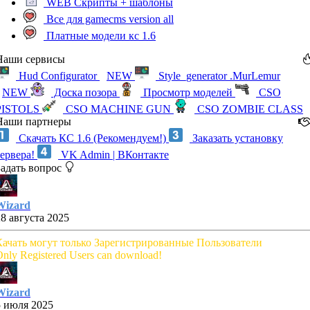
WEB Скрипты + шаблоны
Все для gamecms version all
Платные модели кс 1.6
Наши сервисы
Hud Configurator
NEW
Style_generator .MurLemur
NEW
Доска позора
Просмотр моделей
CSO
PISTOLS
CSO MACHINE GUN
CSO ZOMBIE CLASS
Наши партнеры
Скачать КС 1.6 (Рекомендуем!)
Заказать установку
сервера!
VK Admin | ВКонтакте
Задать вопрос
Wizard
28 августа 2025
Качать могут только Зарегистрированные Пользователи
nly Registered Users can download!
Wizard
5 июля 2025