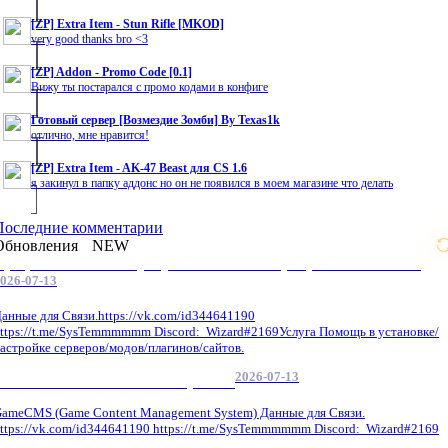
[ZP] Extra Item - Stun Rifle [MKOD]
very good thanks bro <3
[ZP] Addon - Promo Code [0.1]
Вижу ты постарался с промо кодами в конфиге
Готовый сервер [Возмездие Зомби] By Texas1k
отлично, мне нравится!
[ZP] Extra Item - AK-47 Beast для CS 1.6
я закинул в папку аддонс но он не появился в моем магазине что делать
Последние комментарии
Обновления
NEW
Профессиональные услуги по CS 1.6 / серверным системам
026-07-13
анные для Связи.https://vk.com/id344641190
ttps://t.me/SysTemmmmmm Discord: Wizard#2169Услуга Помощь в установке/
астройке серверов/модов/плагинов/сайтов.
2026-07-13
GameCMS Установка Настройка
ameCMS (Game Content Management System) Данные для Связи.
ttps://vk.com/id344641190 https://t.me/SysTemmmmmm Discord: Wizard#2169