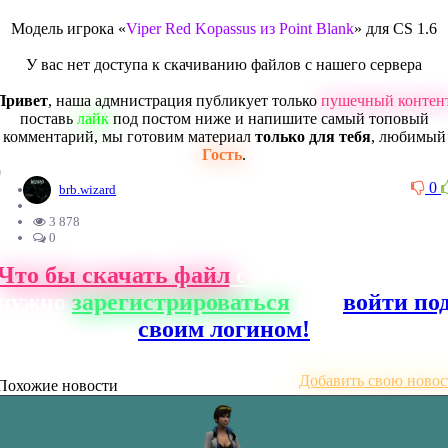
Модель игрока «
Viper Red Kopassus из Point Blank
» для CS 1.6
У вас нет доступа к скачиванию файлов с нашего сервера
Привет
, наша адмнистрация публикует только
пушечный контен
поставь
лайк
под постом ниже и напишите самый топовый
комментарий, мы готовим материал
только для тебя
, любимый
Гость
.
0
0
brb.wizard
3 878
0
Что бы скачать файл
с нашего сайта, ва
нужно
зарегистрироваться
или
войти по
своим логином!
Добавить свою новос
Похожие новости