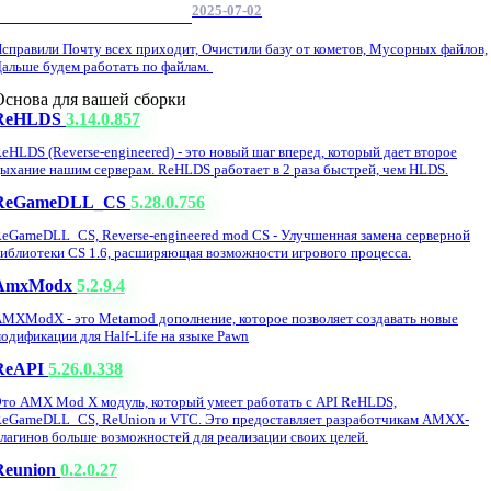
2025-07-02
Обнова Фиксы на сайте.
справили Почту всех приходит, Очистили базу от кометов, Мусорных файлов,
альше будем работать по файлам.
Основа для вашей сборки
ReHLDS
3.14.0.857
eHLDS (Reverse-engineered) - это новый шаг вперед, который дает второе
ыхание нашим серверам. ReHLDS работает в 2 раза быстрей, чем HLDS.
ReGameDLL_CS
5.28.0.756
eGameDLL_CS, Reverse-engineered mod CS - Улучшенная замена серверной
иблиотеки CS 1.6, расширяющая возможности игрового процесса.
AmxModx
5.2.9.4
MXModX - это Metamod дополнение, которое позволяет создавать новые
одификации для Half-Life на языке Pawn
ReAPI
5.26.0.338
то AMX Mod X модуль, который умеет работать с API ReHLDS,
eGameDLL_CS, ReUnion и VTC. Это предоставляет разработчикам AMXX-
лагинов больше возможностей для реализации своих целей.
Reunion
0.2.0.27