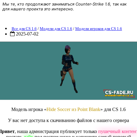
Мы те, кто продолжают заниматься Counter-Strike 1.6, так как
для нашего проекта это интересно.
Модель игрока «Hide Soccer из Point Blank» для CS 1.6
Все для CS 1.6
/
Модели для CS 1.6
/
Модели игроков для CS 1.6
2025-07-02
Модель игрока «
Hide Soccer из Point Blank
» для CS 1.6
У вас нет доступа к скачиванию файлов с нашего сервера
Привет
, наша адмнистрация публикует только
пушечный контен
поставь
лайк
под постом ниже и напишите самый топовый