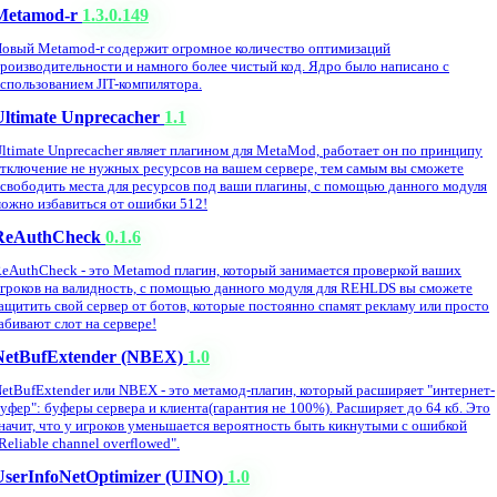
Metamod-r
1.3.0.149
овый Metamod-r содержит огромное количество оптимизаций
роизводительности и намного более чистый код. Ядро было написано с
спользованием JIT-компилятора.
Ultimate Unprecacher
1.1
ltimate Unprecacher являет плагином для MetaMod, работает он по принципу
тключение не нужных ресурсов на вашем сервере, тем самым вы сможете
свободить места для ресурсов под ваши плагины, с помощью данного модуля
ожно избавиться от ошибки 512!
ReAuthCheck
0.1.6
eAuthCheck - это Metamod плагин, который занимается проверкой ваших
гроков на валидность, с помощью данного модуля для REHLDS вы сможете
ащитить свой сервер от ботов, которые постоянно спамят рекламу или просто
абивают слот на сервере!
NetBufExtender (NBEX)
1.0
etBufExtender или NBEX - это метамод-плагин, который расширяет "интернет-
уфер": буферы сервера и клиента(гарантия не 100%). Расширяет до 64 кб. Это
начит, что у игроков уменьшается вероятность быть кикнутыми с ошибкой
Reliable channel overflowed".
UserInfoNetOptimizer (UINO)
1.0