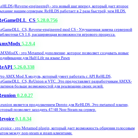
eHLDS (Reverse-engineered) - это новый шаг вперед, который дает второе
ыхание нашим серверам. ReHLDS работает в 2 раза быстрей, чем HLDS.
ReGameDLL_CS
5.28.0.756
eGameDLL_CS, Reverse-engineered mod CS - Улучшенная замена серверной
иблиотеки CS 1.6, расширяющая возможности игрового процесса.
AmxModx
5.2.9.4
MXModX - это Metamod дополнение, которое позволяет создавать новые
одификации для Half-Life на языке Pawn
ReAPI
5.26.0.338
то AMX Mod X модуль, который умеет работать с API ReHLDS,
eGameDLL_CS, ReUnion и VTC. Это предоставляет разработчикам AMXX-
лагинов больше возможностей для реализации своих целей.
Reunion
0.2.0.27
eunion является продолжением Dproto для ReHLDS. Это metamod плагин,
оторый позволяет заходить 47/48 Non-Steam на сервер.
Revoice
0.1.0.34
evoice - это Metamod plugin, который дает возможность общения голосовым
атом между non-steam и steam клиентами.