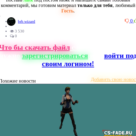
комментарий, мы готовим материал
только для тебя
, любимый
Гость
.
0
0
brb.wizard
3 530
0
Что бы скачать файл
с нашего сайта, ва
нужно
зарегистрироваться
или
войти по
своим логином!
Добавить свою новос
Похожие новости