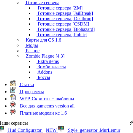
Готовые сервера
Готовые сервера [ZM]
Готовые сервера [JailBreak]
Готовые сервера [Deathrun]
Готовые сервера [CSDM]
Готовые сервера [Biohazard]
Готовые сервера [Public]
Карты для CS 1.6
Моды
Разное
Zombie Plague [4.3]
Extra items
Зомби классы
Addons
Боссы
Статьи
Программы
WEB Скрипты + шаблоны
Все для gamecms version all
Платные модели кс 1.6
Наши сервисы
Hud Configurator
NEW
Style_generator .MurLemur