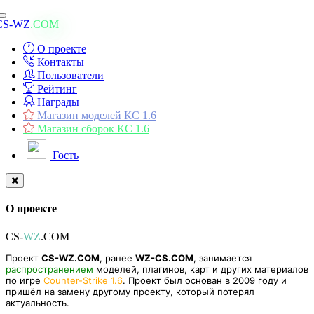
Toggle
CS-WZ
.COM
navigation
О проекте
Контакты
Пользователи
Рейтинг
Награды
Магазин моделей КС 1.6
Магазин сборок КС 1.6
Гость
О проекте
CS-
WZ
.COM
Проект
CS-WZ.COM
, ранее
WZ-CS.COM
, занимается
распространением
моделей, плагинов, карт и других материалов
по игре
Counter-Strike 1.6
. Проект был основан в 2009 году и
пришёл на замену другому проекту, который потерял
актуальность.