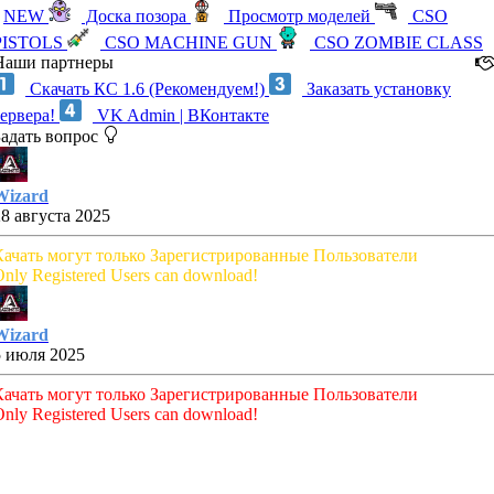
NEW
Доска позора
Просмотр моделей
CSO
PISTOLS
CSO MACHINE GUN
CSO ZOMBIE CLASS
Наши партнеры
Скачать КС 1.6 (Рекомендуем!)
Заказать установку
сервера!
VK Admin | ВКонтакте
Задать вопрос
Wizard
28 августа 2025
Качать могут только Зарегистрированные Пользователи
nly Registered Users can download!
Wizard
5 июля 2025
Качать могут только Зарегистрированные Пользователи
nly Registered Users can download!