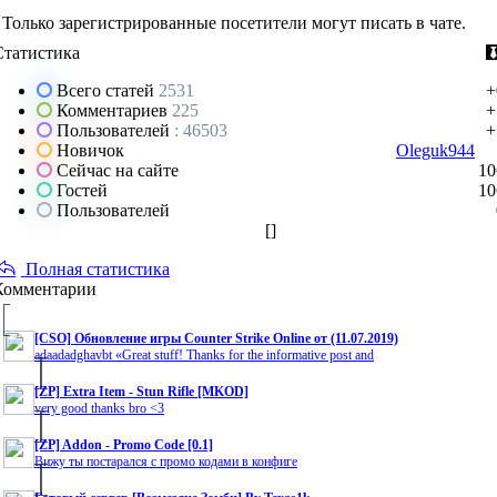
Только зарегистрированные посетители могут писать в чате.
Статистика
Всего статей
2531
+
Комментариев
225
+
Пользователей
: 46503
+
Новичок
Oleguk944
Сейчас на сайте
10
Гостей
10
Пользователей
[
]
Полная статистика
Комментарии
[CSO] Обновление игры Counter Strike Online от (11.07.2019)
adaadadghavbt «Great stuff! Thanks for the informative post and
[ZP] Extra Item - Stun Rifle [MKOD]
very good thanks bro <3
[ZP] Addon - Promo Code [0.1]
Вижу ты постарался с промо кодами в конфиге