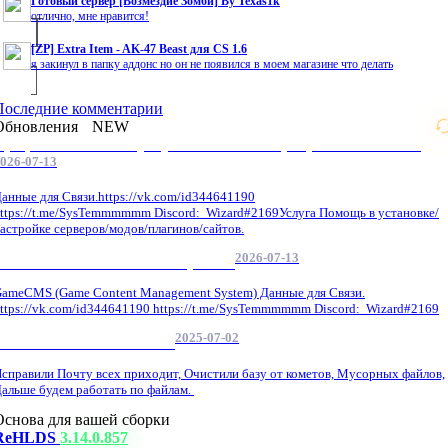
Готовый сервер [Возмездие Зомби] By Texas1k
отлично, мне нравится!
[ZP] Extra Item - AK-47 Beast для CS 1.6
я закинул в папку аддонс но он не появился в моем магазине что делать
Последние комментарии
Обновления
NEW
Профессиональные услуги по CS 1.6 / серверным системам
026-07-13
анные для Связи.https://vk.com/id344641190
ttps://t.me/SysTemmmmmm Discord: Wizard#2169Услуга Помощь в установке/
астройке серверов/модов/плагинов/сайтов.
2026-07-13
GameCMS Установка Настройка
ameCMS (Game Content Management System) Данные для Связи.
ttps://vk.com/id344641190 https://t.me/SysTemmmmmm Discord: Wizard#2169
2025-07-02
Обнова Фиксы на сайте.
справили Почту всех приходит, Очистили базу от кометов, Мусорных файлов,
альше будем работать по файлам.
Основа для вашей сборки
ReHLDS
3.14.0.857