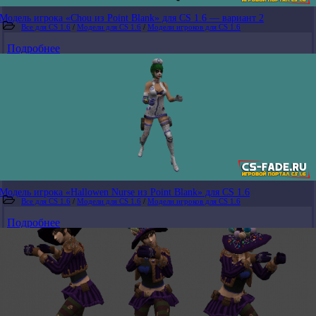
Модель игрока «Chou из Point Blank» для CS 1.6 — вариант 2
Все для CS 1.6
/
Модели для CS 1.6
/
Модели игроков для CS 1.6
Подробнее
Модель игрока «Hallowen Nurse из Point Blank» для CS 1.6
Все для CS 1.6
/
Модели для CS 1.6
/
Модели игроков для CS 1.6
Подробнее