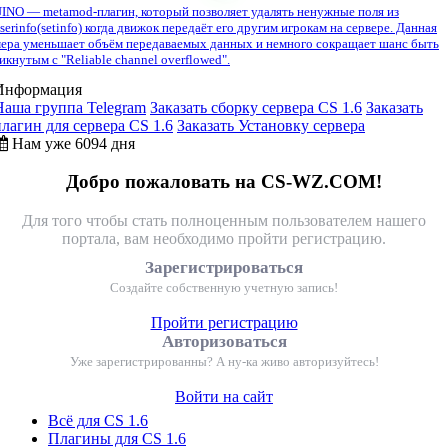
INO — metamod-плагин, который позволяет удалять ненужные поля из
serinfo(setinfo) когда движок передаёт его другим игрокам на сервере. Данная
ера уменьшает объём передаваемых данных и немного сокращает шанс быть
икнутым с "Reliable channel overflowed".
Информация
Наша группа Telegram
Заказать сборку сервера CS 1.6
Заказать
плагин для сервера CS 1.6
Заказать Установку сервера
Нам уже 6094 дня
Добро пожаловать на CS-WZ.COM!
Для того чтобы стать полноценным пользователем нашего
портала, вам необходимо пройти регистрацию.
Зарегистрироваться
Создайте собственную учетную запись!
Пройти регистрацию
Авторизоваться
Уже зарегистрированны? А ну-ка живо авторизуйтесь!
Войти на сайт
Всё для CS 1.6
Плагины для CS 1.6