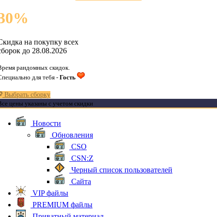
30
%
Скидка на покупку всех
сборок до 28.08.2026
Время рандомных скидок.
Специально для тебя -
Гость
Выбрать сборку
Все цены указаны с учетом скидки
Новости
Обновления
CSO
CSN:Z
Черный список пользователей
Сайта
VIP файлы
PREMIUM файлы
Приватный материал