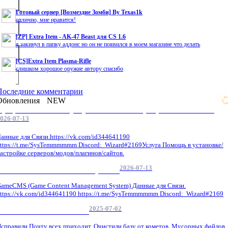
Готовый сервер [Возмездие Зомби] By Texas1k
отлично, мне нравится!
[ZP] Extra Item - AK-47 Beast для CS 1.6
я закинул в папку аддонс но он не появился в моем магазине что делать
[CS]Extra Item Plasma-Rifle
слишком хорошое оружие автору спасибо
Последние комментарии
Обновления
NEW
Профессиональные услуги по CS 1.6 / серверным системам
026-07-13
анные для Связи.https://vk.com/id344641190
ttps://t.me/SysTemmmmmm Discord: Wizard#2169Услуга Помощь в установке/
астройке серверов/модов/плагинов/сайтов.
2026-07-13
GameCMS Установка Настройка
ameCMS (Game Content Management System) Данные для Связи.
ttps://vk.com/id344641190 https://t.me/SysTemmmmmm Discord: Wizard#2169
2025-07-02
Обнова Фиксы на сайте.
справили Почту всех приходит, Очистили базу от кометов, Мусорных файлов,