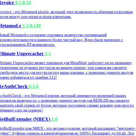
Revoice
0.1.0.34
evoice - это Metamod plugin, который дает возможность общения голосовым
атом между non-steam и steam клиентами.
Metamod-r
1.3.0.149
овый Metamod-r содержит огромное количество оптимизаций
роизводительности и намного более чистый код. Ядро было написано с
спользованием JIT-компилятора.
Ultimate Unprecacher
1.1
ltimate Unprecacher являет плагином для MetaMod, работает он по принципу
тключение не нужных ресурсов на вашем сервере, тем самым вы сможете
свободить места для ресурсов под ваши плагины, с помощью данного модуля
ожно избавиться от ошибки 512!
ReAuthCheck
0.1.6
eAuthCheck - это Metamod плагин, который занимается проверкой ваших
гроков на валидность, с помощью данного модуля для REHLDS вы сможете
ащитить свой сервер от ботов, которые постоянно спамят рекламу или просто
абивают слот на сервере!
NetBufExtender (NBEX)
1.0
etBufExtender или NBEX - это метамод-плагин, который расширяет "интернет-
уфер": буферы сервера и клиента(гарантия не 100%). Расширяет до 64 кб. Это