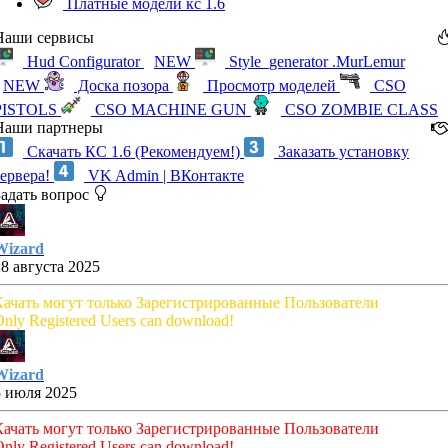
Платные модели кс 1.6
Наши сервисы
Hud Configurator
NEW
Style_generator .MurLemur
NEW
Доска позора
Просмотр моделей
CSO
PISTOLS
CSO MACHINE GUN
CSO ZOMBIE CLASS
Наши партнеры
Скачать КС 1.6 (Рекомендуем!)
Заказать установку
сервера!
VK Admin | ВКонтакте
Задать вопрос
Wizard
28 августа 2025
Качать могут только Зарегистрированные Пользователи
nly Registered Users can download!
Wizard
5 июля 2025
Качать могут только Зарегистрированные Пользователи
nly Registered Users can download!