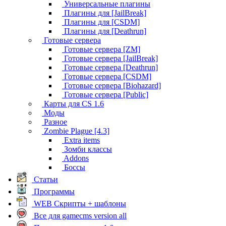
Универсальные плагины
Плагины для [JailBreak]
Плагины для [CSDM]
Плагины для [Deathrun]
Готовые сервера
Готовые сервера [ZM]
Готовые сервера [JailBreak]
Готовые сервера [Deathrun]
Готовые сервера [CSDM]
Готовые сервера [Biohazard]
Готовые сервера [Public]
Карты для CS 1.6
Моды
Разное
Zombie Plague [4.3]
Extra items
Зомби классы
Addons
Боссы
Статьи
Программы
WEB Скрипты + шаблоны
Все для gamecms version all