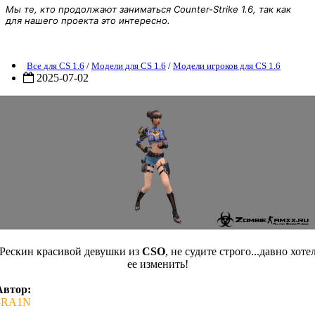
Мы те, кто продолжают заниматься Counter-Strike 1.6, так как
для нашего проекта это интересно.
Модель девушки (Buffledy Cheet) для CS 1.6
Все для CS 1.6
/
Модели для CS 1.6
/
Модели игроков для CS 1.6
2025-07-02
Рескин красивой девушки из
CSO
, не судите строго...давно хоте
ее изменить!
Автор:
3RA1N