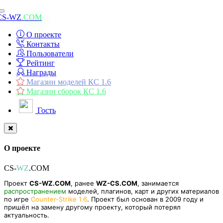
Toggle
CS-WZ
.COM
navigation
О проекте
Контакты
Пользователи
Рейтинг
Награды
Магазин моделей КС 1.6
Магазин сборок КС 1.6
Гость
О проекте
CS-
WZ
.COM
Проект
CS-WZ.COM
, ранее
WZ-CS.COM
, занимается
распространением
моделей, плагинов, карт и других материалов
по игре
Counter-Strike 1.6
. Проект был основан в 2009 году и
пришёл на замену другому проекту, который потерял
актуальность.