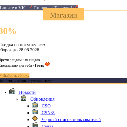
Пишите в VK!
Пишите в Telegram!
Магазин
30
%
Скидка на покупку всех
сборок до 28.08.2026
Время рандомных скидок.
Специально для тебя -
Гость
Выбрать сборку
Все цены указаны с учетом скидки
Новости
Обновления
CSO
CSN:Z
Черный список пользователей
Сайта