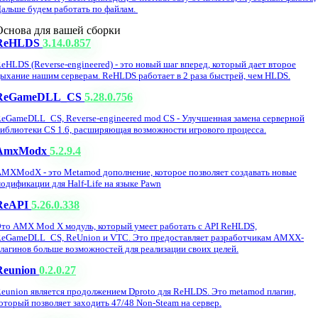
альше будем работать по файлам.
Основа для вашей сборки
ReHLDS
3.14.0.857
eHLDS (Reverse-engineered) - это новый шаг вперед, который дает второе
ыхание нашим серверам. ReHLDS работает в 2 раза быстрей, чем HLDS.
ReGameDLL_CS
5.28.0.756
eGameDLL_CS, Reverse-engineered mod CS - Улучшенная замена серверной
иблиотеки CS 1.6, расширяющая возможности игрового процесса.
AmxModx
5.2.9.4
MXModX - это Metamod дополнение, которое позволяет создавать новые
одификации для Half-Life на языке Pawn
ReAPI
5.26.0.338
то AMX Mod X модуль, который умеет работать с API ReHLDS,
eGameDLL_CS, ReUnion и VTC. Это предоставляет разработчикам AMXX-
лагинов больше возможностей для реализации своих целей.
Reunion
0.2.0.27
eunion является продолжением Dproto для ReHLDS. Это metamod плагин,
оторый позволяет заходить 47/48 Non-Steam на сервер.