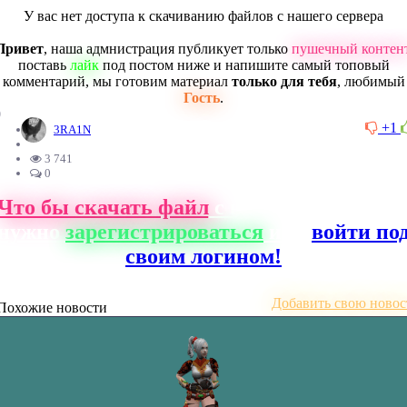
У вас нет доступа к скачиванию файлов с нашего сервера
Привет
, наша адмнистрация публикует только
пушечный контен
поставь
лайк
под постом ниже и напишите самый топовый
комментарий, мы готовим материал
только для тебя
, любимый
Гость
.
0
+1
3RA1N
3 741
0
Что бы скачать файл
с нашего сайта, ва
нужно
зарегистрироваться
или
войти по
своим логином!
Добавить свою новос
Похожие новости