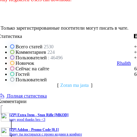
Только зарегистрированные посетители могут писать в чате.
Статистика
Всего статей
2530
+
Комментариев
224
+
Пользователей
: 46496
+
Новичок
Rhalith
Сейчас на сайте
6
Гостей
6
Пользователей
[
Zoran ma jasta
]
Полная статистика
Комментарии
[ZP] Extra Item - Stun Rifle [MKOD]
very good thanks bro <3
[ZP] Addon - Promo Code [0.1]
Вижу ты постарался с промо кодами в конфиге