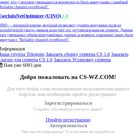
начит, что у игроков уменьшается вероятность быть кикнутыми с ошибкой
Reliable channel overflowed".
UserInfoNetOptimizer (UINO)
1.0
INO — metamod-плагин, который позволяет удалять ненужные поля из
serinfo(setinfo) когда движок передаёт его другим игрокам на сервере. Данная
ера уменьшает объём передаваемых данных и немного сокращает шанс быть
икнутым с "Reliable channel overflowed".
Информация
Наша группа Telegram
Заказать сборку сервера CS 1.6
Заказать
плагин для сервера CS 1.6
Заказать Установку сервера
Нам уже 6093 дня
Добро пожаловать на CS-WZ.COM!
Для того чтобы стать полноценным пользователем нашего
портала, вам необходимо пройти регистрацию.
Зарегистрироваться
Создайте собственную учетную запись!
Пройти регистрацию
Авторизоваться
Уже зарегистрированны? А ну-ка живо авторизуйтесь!