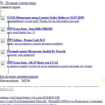
Полная статистика
Комментарии
[CSO] Обновление игры Counter Strike Online от (11.07.2019)
adaadadghavbt «Great stuff! Thanks for the informative post and
[ZP] Extra Item - Stun Rifle [MKOD]
very good thanks bro <3
[ZP] Addon - Promo Code [0.1]
Вижу ты постарался с промо кодами в конфиге
Готовый сервер [Возмездие Зомби] By Texas1k
отлично, мне нравится!
[ZP] Extra Item - AK-47 Beast для CS 1.6
я закинул в папку аддонс но он не появился в моем магазине что делать
Последние комментарии
Обновления
NEW
Профессиональные услуги по CS 1.6 / серверным системам
026-07-13
анные для Связи.https://vk.com/id344641190
ttps://t.me/SysTemmmmmm Discord: Wizard#2169Услуга Помощь в установке/
астройке серверов/модов/плагинов/сайтов.