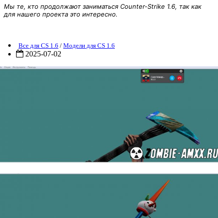
Мы те, кто продолжают заниматься Counter-Strike 1.6, так как
для нашего проекта это интересно.
Пак новогодних ножей
Все для CS 1.6
/
Модели для CS 1.6
2025-07-02