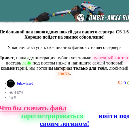
Не большой пак новогодних ножей для вашего сервера CS 1.6
Хорошо пойдет на зимнее обновление!
У вас нет доступа к скачиванию файлов с нашего сервера
Привет
, наша адмнистрация публикует только
пушечный контен
поставь
лайк
под постом ниже и напишите самый топовый
комментарий, мы готовим материал
только для тебя
, любимый
Гость
.
0
0
brb.wizard
4 874
0
Что бы скачать файл
с нашего сайта, ва
нужно
зарегистрироваться
или
войти по
своим логином!