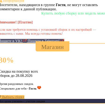
Информация
Посетители, находящиеся в группе
Гости
, не могут оставлять
комментарии к данной публикации.
Купить любую сборку или модель можно у н
Внимание! [Платно]
сли вам требуется помощь с установкой сборок и их настройкой —
вяжитесь с нами. Мы всегда готовы помочь!
Пишите в VK!
Пишите в Telegram!
Магазин
30
%
Скидка на покупку всех
сборок до 28.08.2026
Время рандомных скидок.
Специально для тебя -
Гость
Выбрать сборку
Все цены указаны с учетом скидки