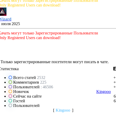
Качать могут только Зарегистрированные Пользователи
nly Registered Users can download!
Wizard
5 июля 2025
Качать могут только Зарегистрированные Пользователи
nly Registered Users can download!
Только зарегистрированные посетители могут писать в чате.
Статистика
Всего статей
2532
+
Комментариев
225
+
Пользователей
: 46506
+
Новичок
Kingooo
Сейчас на сайте
6
Гостей
6
Пользователей
[
Kingooo
]