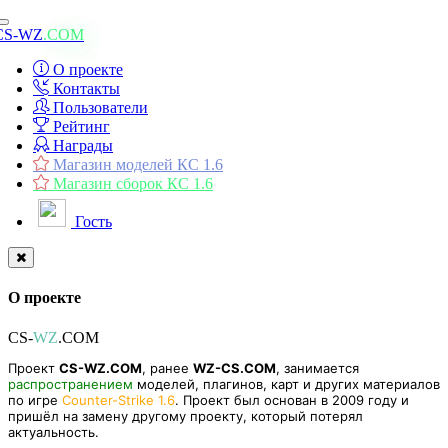
Toggle
CS-WZ
.COM
navigation
О проекте
Контакты
Пользователи
Рейтинг
Награды
Магазин моделей КС 1.6
Магазин сборок КС 1.6
Гость
О проекте
CS-
WZ
.COM
Проект
CS-WZ.COM
, ранее
WZ-CS.COM
, занимается
распространением
моделей, плагинов, карт и других материалов
по игре
Counter-Strike 1.6
. Проект был основан в 2009 году и
пришёл на замену другому проекту, который потерял
актуальность.