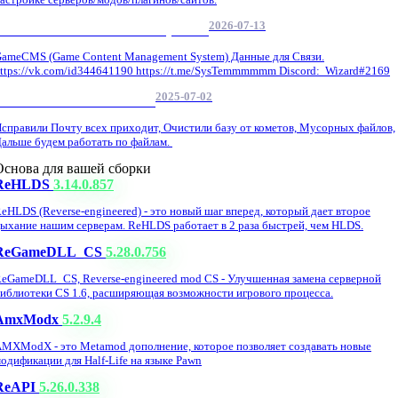
2026-07-13
GameCMS Установка Настройка
ameCMS (Game Content Management System) Данные для Связи.
ttps://vk.com/id344641190 https://t.me/SysTemmmmmm Discord: Wizard#2169
2025-07-02
Обнова Фиксы на сайте.
справили Почту всех приходит, Очистили базу от кометов, Мусорных файлов,
альше будем работать по файлам.
Основа для вашей сборки
ReHLDS
3.14.0.857
eHLDS (Reverse-engineered) - это новый шаг вперед, который дает второе
ыхание нашим серверам. ReHLDS работает в 2 раза быстрей, чем HLDS.
ReGameDLL_CS
5.28.0.756
eGameDLL_CS, Reverse-engineered mod CS - Улучшенная замена серверной
иблиотеки CS 1.6, расширяющая возможности игрового процесса.
AmxModx
5.2.9.4
MXModX - это Metamod дополнение, которое позволяет создавать новые
одификации для Half-Life на языке Pawn
ReAPI
5.26.0.338