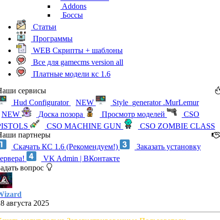
Addons
Боссы
Статьи
Программы
WEB Скрипты + шаблоны
Все для gamecms version all
Платные модели кс 1.6
Наши сервисы
Hud Configurator
NEW
Style_generator .MurLemur
NEW
Доска позора
Просмотр моделей
CSO
PISTOLS
CSO MACHINE GUN
CSO ZOMBIE CLASS
Наши партнеры
Скачать КС 1.6 (Рекомендуем!)
Заказать установку
сервера!
VK Admin | ВКонтакте
Задать вопрос
Wizard
28 августа 2025