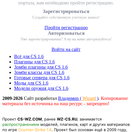
портала, вам необходимо пройти регистрацию.
Зарегистрироваться
Создайте собственную учетную запись!
Пройти регистрацию
Авторизоваться
Уже зарегистрированны? А ну-ка живо авторизуйтесь!
Войти на сайт
Всё для CS 1.6
Плагины для CS 1.6
Зомби плагины для CS 1.6
Зомби классы для CS 1.6
Готовые сервера для CS 1.6
Моды для CS 1.6
Модели оружия для CS 1.6
2009-2026
Сайт разработал
Владимир (
Wizard
)
.
Копирование
материала без источника на наш ресурс - запрещено!
Проект
CS-WZ.COM
, ранее
WZ-CS.RU
, занимается
распространением
моделей, плагинов, карт и других материалов
по игре
Counter-Strike 1.6
. Проект был основан ещё в 2009 году,