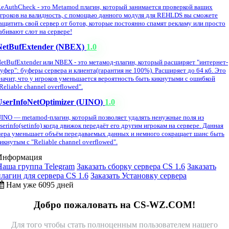
eAuthCheck - это Metamod плагин, который занимается проверкой ваших
гроков на валидность, с помощью данного модуля для REHLDS вы сможете
ащитить свой сервер от ботов, которые постоянно спамят рекламу или просто
абивают слот на сервере!
NetBufExtender (NBEX)
1.0
etBufExtender или NBEX - это метамод-плагин, который расширяет "интернет-
уфер": буферы сервера и клиента(гарантия не 100%). Расширяет до 64 кб. Это
начит, что у игроков уменьшается вероятность быть кикнутыми с ошибкой
Reliable channel overflowed".
UserInfoNetOptimizer (UINO)
1.0
INO — metamod-плагин, который позволяет удалять ненужные поля из
serinfo(setinfo) когда движок передаёт его другим игрокам на сервере. Данная
ера уменьшает объём передаваемых данных и немного сокращает шанс быть
икнутым с "Reliable channel overflowed".
Информация
Наша группа Telegram
Заказать сборку сервера CS 1.6
Заказать
плагин для сервера CS 1.6
Заказать Установку сервера
Нам уже 6095 дней
Добро пожаловать на CS-WZ.COM!
Для того чтобы стать полноценным пользователем нашего