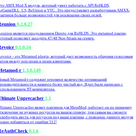
то AMX Mod X модуль, который умеет работать с API ReHLDS,
eGameDLL_CS, ReUnion и VTC. Это предоставляет разработчикам AMXX-
лагинов больше возможностей для реализации своих целей.
Reunion
0.2.0.27
eunion является продолжением Dproto для ReHLDS. Это metamod плагин,
оторый позволяет заходить 47/48 Non-Steam на сервер.
Revoice
0.1.0.34
evoice - это Metamod plugin, который дает возможность общения голосовым
атом между non-steam и steam клиентами.
Metamod-r
1.3.0.149
овый Metamod-r содержит огромное количество оптимизаций
роизводительности и намного более чистый код. Ядро было написано с
спользованием JIT-компилятора.
Ultimate Unprecacher
1.1
ltimate Unprecacher являет плагином для MetaMod, работает он по принципу
тключение не нужных ресурсов на вашем сервере, тем самым вы сможете
свободить места для ресурсов под ваши плагины, с помощью данного модуля
ожно избавиться от ошибки 512!
ReAuthCheck
0.1.6