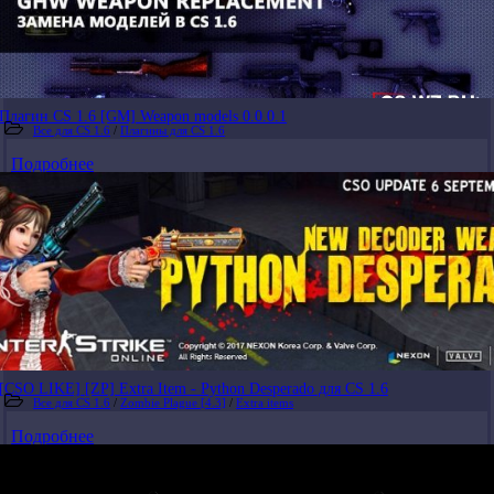
Плагин CS 1.6 [GM] Weapon models 0.0.0.1
Все для CS 1.6
/
Плагины для CS 1.6
Подробнее
[CSO LIKE] [ZP] Extra Item - Python Desperado для CS 1.6
Все для CS 1.6
/
Zombie Plague [4.3]
/
Extra items
Подробнее