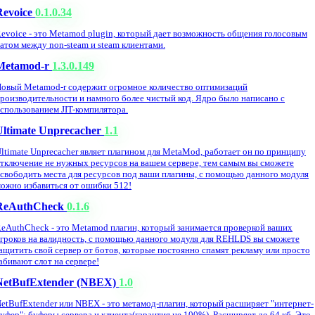
Revoice
0.1.0.34
evoice - это Metamod plugin, который дает возможность общения голосовым
атом между non-steam и steam клиентами.
Metamod-r
1.3.0.149
овый Metamod-r содержит огромное количество оптимизаций
роизводительности и намного более чистый код. Ядро было написано с
спользованием JIT-компилятора.
Ultimate Unprecacher
1.1
ltimate Unprecacher являет плагином для MetaMod, работает он по принципу
тключение не нужных ресурсов на вашем сервере, тем самым вы сможете
свободить места для ресурсов под ваши плагины, с помощью данного модуля
ожно избавиться от ошибки 512!
ReAuthCheck
0.1.6
eAuthCheck - это Metamod плагин, который занимается проверкой ваших
гроков на валидность, с помощью данного модуля для REHLDS вы сможете
ащитить свой сервер от ботов, которые постоянно спамят рекламу или просто
абивают слот на сервере!
NetBufExtender (NBEX)
1.0
etBufExtender или NBEX - это метамод-плагин, который расширяет "интернет-
уфер": буферы сервера и клиента(гарантия не 100%). Расширяет до 64 кб. Это