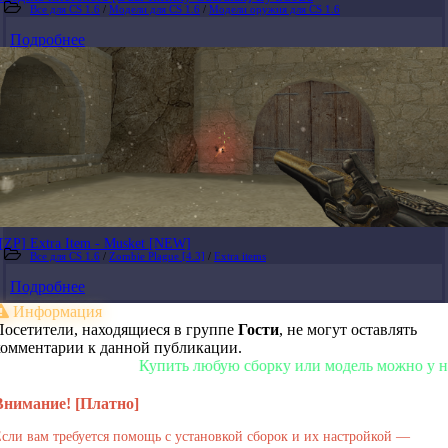
Все для CS 1.6
/
Модели для CS 1.6
/
Модели оружия для CS 1.6
Подробнее
[ZP] Extra Item - Musket [NEW]
Все для CS 1.6
/
Zombie Plague [4.3]
/
Extra items
Подробнее
Информация
Посетители, находящиеся в группе
Гости
, не могут оставлять
комментарии к данной публикации.
Купить любую сборку или модель можно у нас в 
Внимание! [Платно]
сли вам требуется помощь с установкой сборок и их настройкой —