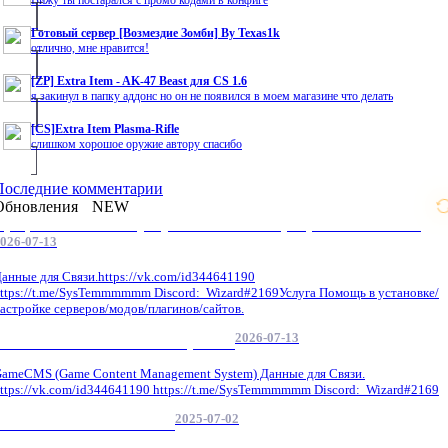
Готовый сервер [Возмездие Зомби] By Texas1k
отлично, мне нравится!
[ZP] Extra Item - AK-47 Beast для CS 1.6
я закинул в папку аддонс но он не появился в моем магазине что делать
[CS]Extra Item Plasma-Rifle
слишком хорошое оружие автору спасибо
Последние комментарии
Обновления
NEW
Профессиональные услуги по CS 1.6 / серверным системам
026-07-13
анные для Связи.https://vk.com/id344641190
ttps://t.me/SysTemmmmmm Discord: Wizard#2169Услуга Помощь в установке/
астройке серверов/модов/плагинов/сайтов.
2026-07-13
GameCMS Установка Настройка
ameCMS (Game Content Management System) Данные для Связи.
ttps://vk.com/id344641190 https://t.me/SysTemmmmmm Discord: Wizard#2169
2025-07-02
Обнова Фиксы на сайте.