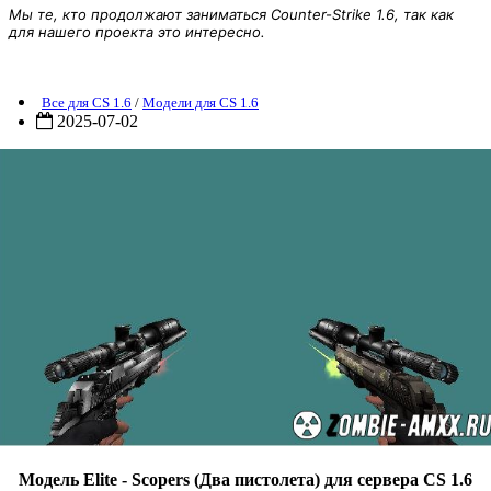
Мы те, кто продолжают заниматься Counter-Strike 1.6, так как
для нашего проекта это интересно.
одель Elite - Scopers
Все для CS 1.6
/
Модели для CS 1.6
2025-07-02
Модель Elite - Scopers (Два пистолета) для сервера CS 1.6