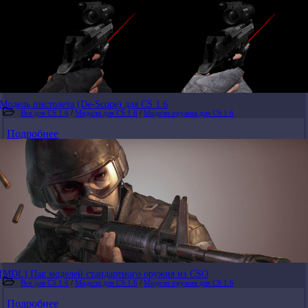
Модель пистолета (De-Scope) для CS 1.6
Все для CS 1.6
/
Модели для CS 1.6
/
Модели оружия для CS 1.6
Подробнее
[MDL] Пак моделей стандартного оружия из CSO
Все для CS 1.6
/
Модели для CS 1.6
/
Модели оружия для CS 1.6
Подробнее