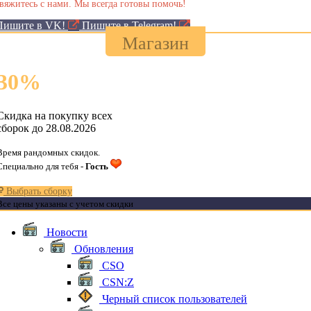
вяжитесь с нами. Мы всегда готовы помочь!
Пишите в VK!
Пишите в Telegram!
Магазин
30
%
Скидка на покупку всех
сборок до 28.08.2026
Время рандомных скидок.
Специально для тебя -
Гость
Выбрать сборку
Все цены указаны с учетом скидки
Новости
Обновления
CSO
CSN:Z
Черный список пользователей