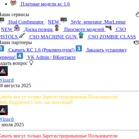
Платные модели кс 1.6
Наши сервисы
Hud Configurator
NEW
Style_generator .MurLemur
NEW
Доска позора
Просмотр моделей
CSO
PISTOLS
CSO MACHINE GUN
CSO ZOMBIE CLASS
Наши партнеры
Скачать КС 1.6 (Рекомендуем!)
Заказать установку
сервера!
VK Admin | ВКонтакте
Задать вопрос
Wizard
28 августа 2025
Качать могут только Зарегистрированные Пользователи
nly Registered Users can download!
Wizard
5 июля 2025
Качать могут только Зарегистрированные Пользователи