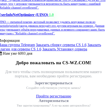
начит, что у игроков уменьшается вероятность быть кикнутыми с ошибкой
Reliable channel overflowed".
UserInfoNetOptimizer (UINO)
1.0
INO — metamod-плагин, который позволяет удалять ненужные поля из
serinfo(setinfo) когда движок передаёт его другим игрокам на сервере. Данная
ера уменьшает объём передаваемых данных и немного сокращает шанс быть
икнутым с "Reliable channel overflowed".
Информация
Наша группа Telegram
Заказать сборку сервера CS 1.6
Заказать
плагин для сервера CS 1.6
Заказать Установку сервера
Нам уже 6093 дня
Добро пожаловать на CS-WZ.COM!
Для того чтобы стать полноценным пользователем нашего
портала, вам необходимо пройти регистрацию.
Зарегистрироваться
Создайте собственную учетную запись!
Пройти регистрацию
Авторизоваться
Уже зарегистрированны? А ну-ка живо авторизуйтесь!