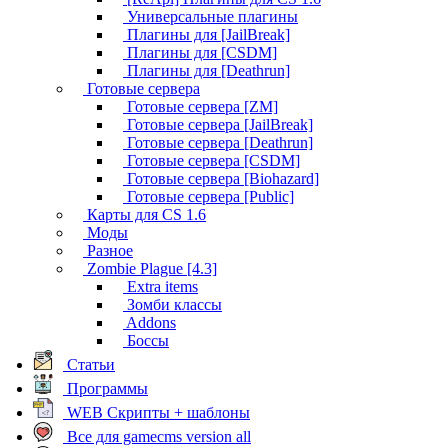
Универсальные плагины
Плагины для [JailBreak]
Плагины для [CSDM]
Плагины для [Deathrun]
Готовые сервера
Готовые сервера [ZM]
Готовые сервера [JailBreak]
Готовые сервера [Deathrun]
Готовые сервера [CSDM]
Готовые сервера [Biohazard]
Готовые сервера [Public]
Карты для CS 1.6
Моды
Разное
Zombie Plague [4.3]
Extra items
Зомби классы
Addons
Боссы
Статьи
Программы
WEB Скрипты + шаблоны
Все для gamecms version all