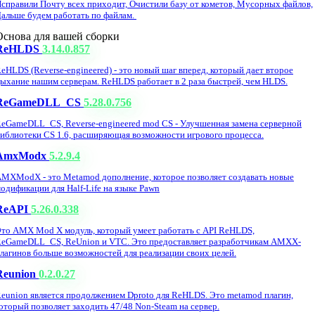
справили Почту всех приходит, Очистили базу от кометов, Мусорных файлов,
альше будем работать по файлам.
Основа для вашей сборки
ReHLDS
3.14.0.857
eHLDS (Reverse-engineered) - это новый шаг вперед, который дает второе
ыхание нашим серверам. ReHLDS работает в 2 раза быстрей, чем HLDS.
ReGameDLL_CS
5.28.0.756
eGameDLL_CS, Reverse-engineered mod CS - Улучшенная замена серверной
иблиотеки CS 1.6, расширяющая возможности игрового процесса.
AmxModx
5.2.9.4
MXModX - это Metamod дополнение, которое позволяет создавать новые
одификации для Half-Life на языке Pawn
ReAPI
5.26.0.338
то AMX Mod X модуль, который умеет работать с API ReHLDS,
eGameDLL_CS, ReUnion и VTC. Это предоставляет разработчикам AMXX-
лагинов больше возможностей для реализации своих целей.
Reunion
0.2.0.27
eunion является продолжением Dproto для ReHLDS. Это metamod плагин,
оторый позволяет заходить 47/48 Non-Steam на сервер.