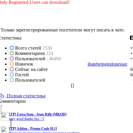
nly Registered Users can download!
Только зарегистрированные посетители могут писать в чате.
Статистика
Всего статей
2530
+
Комментариев
224
+
Пользователей
: 46494
+
Новичок
ihatebeingindonesian
Сейчас на сайте
6
Гостей
6
Пользователей
[
]
Полная статистика
Комментарии
[ZP] Extra Item - Stun Rifle [MKOD]
very good thanks bro <3
[ZP] Addon - Promo Code [0.1]
Вижу ты постарался с промо кодами в конфиге