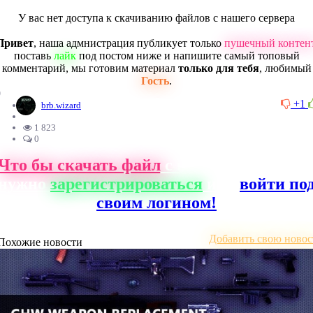
У вас нет доступа к скачиванию файлов с нашего сервера
Привет
, наша адмнистрация публикует только
пушечный контен
поставь
лайк
под постом ниже и напишите самый топовый
комментарий, мы готовим материал
только для тебя
, любимый
Гость
.
0
+1
brb.wizard
1 823
0
Что бы скачать файл
с нашего сайта, ва
нужно
зарегистрироваться
или
войти по
своим логином!
Добавить свою новос
Похожие новости