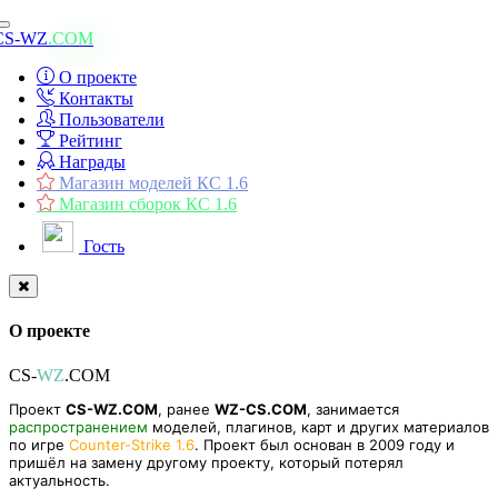
Toggle
CS-WZ
.COM
navigation
О проекте
Контакты
Пользователи
Рейтинг
Награды
Магазин моделей КС 1.6
Магазин сборок КС 1.6
Гость
О проекте
CS-
WZ
.COM
Проект
CS-WZ.COM
, ранее
WZ-CS.COM
, занимается
распространением
моделей, плагинов, карт и других материалов
по игре
Counter-Strike 1.6
. Проект был основан в 2009 году и
пришёл на замену другому проекту, который потерял
актуальность.