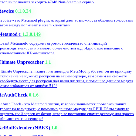
оторый позволяет заходить 47/48 Non-Steam на сервер.
Revoice
0.1.0.34
evoice - это Metamod plugin, который дает возможность общения голосовым
атом между non-steam и steam клиентами.
Metamod-r
1.3.0.149
овый Metamod-r содержит огромное количество оптимизаций
роизводительности и намного более чистый код. Ядро было написано с
спользованием JIT-компилятора.
Ultimate Unprecacher
1.1
ltimate Unprecacher являет плагином для MetaMod, работает он по принципу
тключение не нужных ресурсов на вашем сервере, тем самым вы сможете
свободить места для ресурсов под ваши плагины, с помощью данного модуля
ожно избавиться от ошибки 512!
ReAuthCheck
0.1.6
eAuthCheck - это Metamod плагин, который занимается проверкой ваших
гроков на валидность, с помощью данного модуля для REHLDS вы сможете
ащитить свой сервер от ботов, которые постоянно спамят рекламу или просто
абивают слот на сервере!
NetBufExtender (NBEX)
1.0