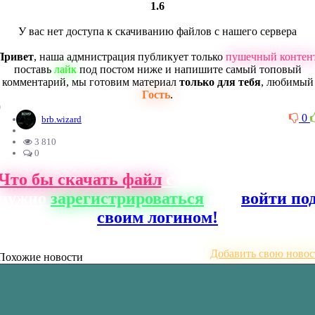
1.6
У вас нет доступа к скачиванию файлов с нашего сервера
Привет
, наша адмнистрация публикует только
пушечный контен
поставь
лайк
под постом ниже и напишите самый топовый
комментарий, мы готовим материал
только для тебя
, любимый
Гость
.
0
0
brb.wizard
3 810
0
Что бы скачать файл
с нашего сайта, ва
нужно
зарегистрироваться
или
войти по
своим логином!
Добавить свою новос
Похожие новости