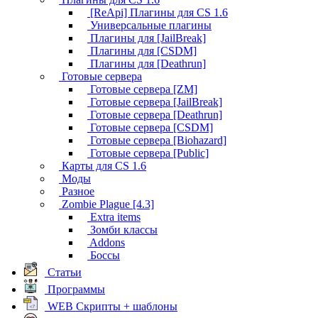
[ReApi] Плагины для CS 1.6
Универсальные плагины
Плагины для [JailBreak]
Плагины для [CSDM]
Плагины для [Deathrun]
Готовые сервера
Готовые сервера [ZM]
Готовые сервера [JailBreak]
Готовые сервера [Deathrun]
Готовые сервера [CSDM]
Готовые сервера [Biohazard]
Готовые сервера [Public]
Карты для CS 1.6
Моды
Разное
Zombie Plague [4.3]
Extra items
Зомби классы
Addons
Боссы
Статьи
Программы
WEB Скрипты + шаблоны