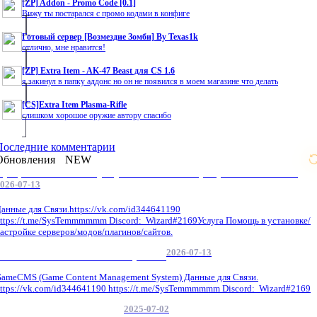
[ZP] Addon - Promo Code [0.1]
Вижу ты постарался с промо кодами в конфиге
Готовый сервер [Возмездие Зомби] By Texas1k
отлично, мне нравится!
[ZP] Extra Item - AK-47 Beast для CS 1.6
я закинул в папку аддонс но он не появился в моем магазине что делать
[CS]Extra Item Plasma-Rifle
слишком хорошое оружие автору спасибо
Последние комментарии
Обновления
NEW
Профессиональные услуги по CS 1.6 / серверным системам
026-07-13
анные для Связи.https://vk.com/id344641190
ttps://t.me/SysTemmmmmm Discord: Wizard#2169Услуга Помощь в установке/
астройке серверов/модов/плагинов/сайтов.
2026-07-13
GameCMS Установка Настройка
ameCMS (Game Content Management System) Данные для Связи.
ttps://vk.com/id344641190 https://t.me/SysTemmmmmm Discord: Wizard#2169
2025-07-02
Обнова Фиксы на сайте.