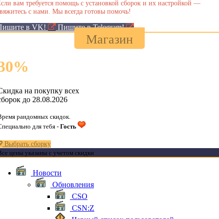
сли вам требуется помощь с установкой сборок и их настройкой —
вяжитесь с нами. Мы всегда готовы помочь!
Пишите в VK!
Пишите в Telegram!
Магазин
30
%
Скидка на покупку всех
сборок до 28.08.2026
Время рандомных скидок.
Специально для тебя -
Гость
Выбрать сборку
Все цены указаны с учетом скидки
Новости
Обновления
CSO
CSN:Z