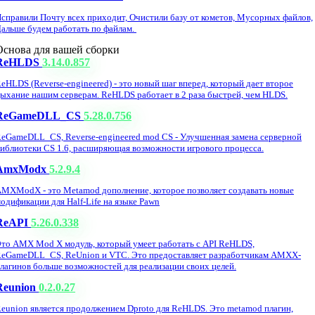
справили Почту всех приходит, Очистили базу от кометов, Мусорных файлов,
альше будем работать по файлам.
Основа для вашей сборки
ReHLDS
3.14.0.857
eHLDS (Reverse-engineered) - это новый шаг вперед, который дает второе
ыхание нашим серверам. ReHLDS работает в 2 раза быстрей, чем HLDS.
ReGameDLL_CS
5.28.0.756
eGameDLL_CS, Reverse-engineered mod CS - Улучшенная замена серверной
иблиотеки CS 1.6, расширяющая возможности игрового процесса.
AmxModx
5.2.9.4
MXModX - это Metamod дополнение, которое позволяет создавать новые
одификации для Half-Life на языке Pawn
ReAPI
5.26.0.338
то AMX Mod X модуль, который умеет работать с API ReHLDS,
eGameDLL_CS, ReUnion и VTC. Это предоставляет разработчикам AMXX-
лагинов больше возможностей для реализации своих целей.
Reunion
0.2.0.27
eunion является продолжением Dproto для ReHLDS. Это metamod плагин,