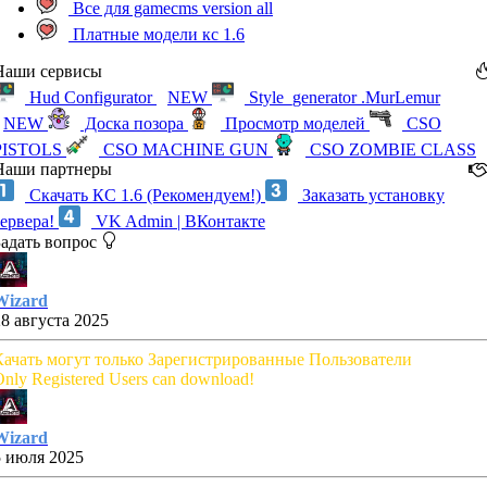
Все для gamecms version all
Платные модели кс 1.6
Наши сервисы
Hud Configurator
NEW
Style_generator .MurLemur
NEW
Доска позора
Просмотр моделей
CSO
PISTOLS
CSO MACHINE GUN
CSO ZOMBIE CLASS
Наши партнеры
Скачать КС 1.6 (Рекомендуем!)
Заказать установку
сервера!
VK Admin | ВКонтакте
Задать вопрос
Wizard
28 августа 2025
Качать могут только Зарегистрированные Пользователи
nly Registered Users can download!
Wizard
5 июля 2025