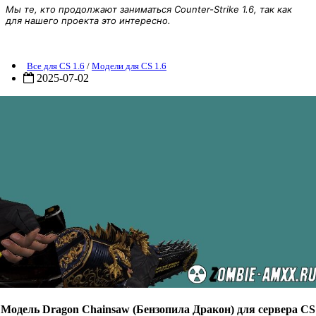
Мы те, кто продолжают заниматься Counter-Strike 1.6, так как
для нашего проекта это интересно.
Модель Dragon Chainsaw
Все для CS 1.6
/
Модели для CS 1.6
2025-07-02
Модель Dragon Chainsaw (Бензопила Дракон) для сервера CS