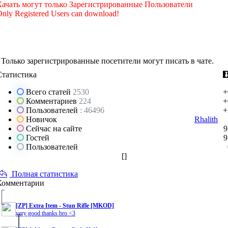
Качать могут только Зарегистрированные Пользователи
nly Registered Users can download!
Только зарегистрированные посетители могут писать в чате.
Статистика
Всего статей
2530
+
Комментариев
224
+
Пользователей
: 46496
+
Новичок
Rhalith
Сейчас на сайте
9
Гостей
9
Пользователей
[
]
Полная статистика
Комментарии
[ZP] Extra Item - Stun Rifle [MKOD]
very good thanks bro <3