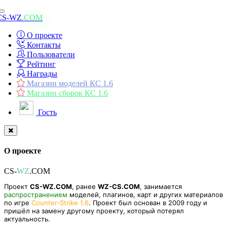
Toggle
CS-WZ
.COM
navigation
О проекте
Контакты
Пользователи
Рейтинг
Награды
Магазин моделей КС 1.6
Магазин сборок КС 1.6
Гость
О проекте
CS-
WZ
.COM
Проект
CS-WZ.COM
, ранее
WZ-CS.COM
, занимается
распространением
моделей, плагинов, карт и других материалов
по игре
Counter-Strike 1.6
. Проект был основан в 2009 году и
пришёл на замену другому проекту, который потерял
актуальность.