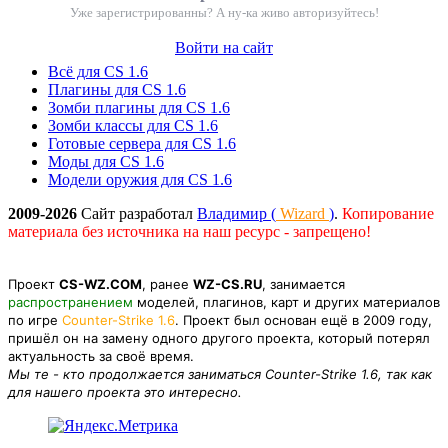
Уже зарегистрированны? А ну-ка живо авторизуйтесь!
Войти на сайт
Всё для CS 1.6
Плагины для CS 1.6
Зомби плагины для CS 1.6
Зомби классы для CS 1.6
Готовые сервера для CS 1.6
Моды для CS 1.6
Модели оружия для CS 1.6
2009-2026
Сайт разработал
Владимир (
Wizard
)
.
Копирование
материала без источника на наш ресурс - запрещено!
Проект
CS-WZ.COM
, ранее
WZ-CS.RU
, занимается
распространением
моделей, плагинов, карт и других материалов
по игре
Counter-Strike 1.6
. Проект был основан ещё в 2009 году,
пришёл он на замену одного другого проекта, который потерял
актуальность за своё время.
Мы те - кто продолжается заниматься Counter-Strike 1.6, так как
для нашего проекта это интересно.