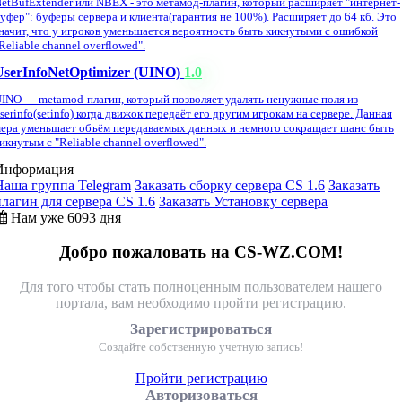
etBufExtender или NBEX - это метамод-плагин, который расширяет "интернет-
уфер": буферы сервера и клиента(гарантия не 100%). Расширяет до 64 кб. Это
начит, что у игроков уменьшается вероятность быть кикнутыми с ошибкой
Reliable channel overflowed".
UserInfoNetOptimizer (UINO)
1.0
INO — metamod-плагин, который позволяет удалять ненужные поля из
serinfo(setinfo) когда движок передаёт его другим игрокам на сервере. Данная
ера уменьшает объём передаваемых данных и немного сокращает шанс быть
икнутым с "Reliable channel overflowed".
Информация
Наша группа Telegram
Заказать сборку сервера CS 1.6
Заказать
плагин для сервера CS 1.6
Заказать Установку сервера
Нам уже 6093 дня
Добро пожаловать на CS-WZ.COM!
Для того чтобы стать полноценным пользователем нашего
портала, вам необходимо пройти регистрацию.
Зарегистрироваться
Создайте собственную учетную запись!
Пройти регистрацию
Авторизоваться