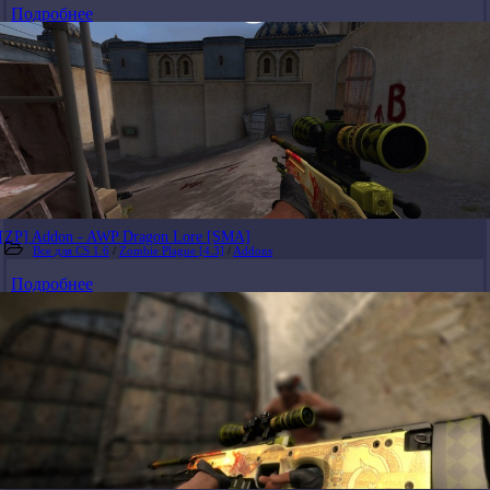
Подробнее
[ZP] Addon - AWP Dragon Lore [SMA]
Все для CS 1.6
/
Zombie Plague [4.3]
/
Addons
Подробнее