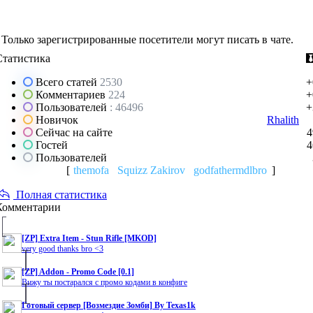
Только зарегистрированные посетители могут писать в чате.
Статистика
Всего статей
2530
+
Комментариев
224
+
Пользователей
: 46496
+
Новичок
Rhalith
Сейчас на сайте
4
Гостей
4
Пользователей
[
themofa
Squizz Zakirov
godfathermdlbro
]
Полная статистика
Комментарии
[ZP] Extra Item - Stun Rifle [MKOD]
very good thanks bro <3
[ZP] Addon - Promo Code [0.1]
Вижу ты постарался с промо кодами в конфиге
Готовый сервер [Возмездие Зомби] By Texas1k