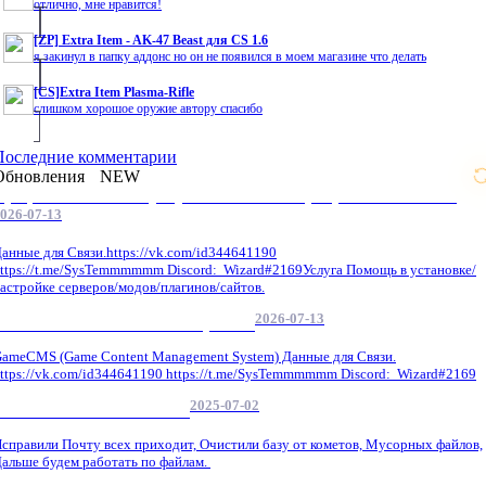
отлично, мне нравится!
[ZP] Extra Item - AK-47 Beast для CS 1.6
я закинул в папку аддонс но он не появился в моем магазине что делать
[CS]Extra Item Plasma-Rifle
слишком хорошое оружие автору спасибо
Последние комментарии
Обновления
NEW
Профессиональные услуги по CS 1.6 / серверным системам
026-07-13
анные для Связи.https://vk.com/id344641190
ttps://t.me/SysTemmmmmm Discord: Wizard#2169Услуга Помощь в установке/
астройке серверов/модов/плагинов/сайтов.
2026-07-13
GameCMS Установка Настройка
ameCMS (Game Content Management System) Данные для Связи.
ttps://vk.com/id344641190 https://t.me/SysTemmmmmm Discord: Wizard#2169
2025-07-02
Обнова Фиксы на сайте.
справили Почту всех приходит, Очистили базу от кометов, Мусорных файлов,
альше будем работать по файлам.