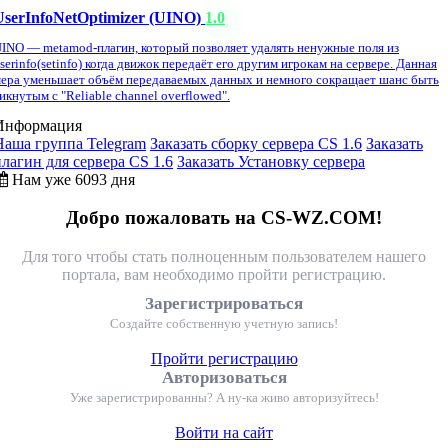
UserInfoNetOptimizer (UINO)
1.0
INO — metamod-плагин, который позволяет удалять ненужные поля из
serinfo(setinfo) когда движок передаёт его другим игрокам на сервере. Данная
ера уменьшает объём передаваемых данных и немного сокращает шанс быть
икнутым с "Reliable channel overflowed".
Информация
Наша группа Telegram
Заказать сборку сервера CS 1.6
Заказать
плагин для сервера CS 1.6
Заказать Установку сервера
Нам уже 6093 дня
Добро пожаловать на CS-WZ.COM!
Для того чтобы стать полноценным пользователем нашего
портала, вам необходимо пройти регистрацию.
Зарегистрироваться
Создайте собственную учетную запись!
Пройти регистрацию
Авторизоваться
Уже зарегистрированны? А ну-ка живо авторизуйтесь!
Войти на сайт