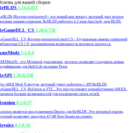
Основа для вашей сборки
ReHLDS
3.14.0.857
eHLDS (Reverse-engineered) - это новый шаг вперед, который дает второе
ыхание нашим серверам. ReHLDS работает в 2 раза быстрей, чем HLDS.
ReGameDLL_CS
5.28.0.756
eGameDLL_CS, Reverse-engineered mod CS - Улучшенная замена серверной
иблиотеки CS 1.6, расширяющая возможности игрового процесса.
AmxModx
5.2.9.4
MXModX - это Metamod дополнение, которое позволяет создавать новые
одификации для Half-Life на языке Pawn
ReAPI
5.26.0.338
то AMX Mod X модуль, который умеет работать с API ReHLDS,
eGameDLL_CS, ReUnion и VTC. Это предоставляет разработчикам AMXX-
лагинов больше возможностей для реализации своих целей.
Reunion
0.2.0.27
eunion является продолжением Dproto для ReHLDS. Это metamod плагин,
оторый позволяет заходить 47/48 Non-Steam на сервер.
Revoice
0.1.0.34