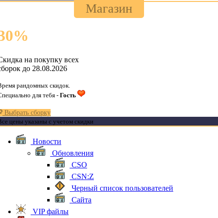
Магазин
30
%
Скидка на покупку всех
сборок до 28.08.2026
Время рандомных скидок.
Специально для тебя -
Гость
Выбрать сборку
Все цены указаны с учетом скидки
Новости
Обновления
CSO
CSN:Z
Черный список пользователей
Сайта
VIP файлы