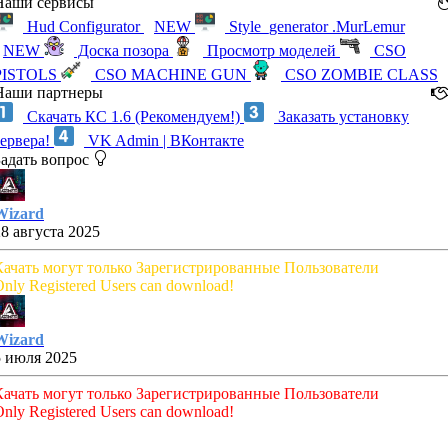
Наши сервисы
Hud Configurator
NEW
Style_generator .MurLemur
NEW
Доска позора
Просмотр моделей
CSO
PISTOLS
CSO MACHINE GUN
CSO ZOMBIE CLASS
Наши партнеры
Скачать КС 1.6 (Рекомендуем!)
Заказать установку
сервера!
VK Admin | ВКонтакте
Задать вопрос
Wizard
28 августа 2025
Качать могут только Зарегистрированные Пользователи
nly Registered Users can download!
Wizard
5 июля 2025
Качать могут только Зарегистрированные Пользователи
nly Registered Users can download!