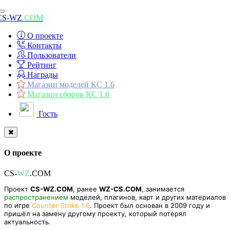
Toggle
CS-WZ
.COM
navigation
О проекте
Контакты
Пользователи
Рейтинг
Награды
Магазин моделей КС 1.6
Магазин сборок КС 1.6
Гость
О проекте
CS-
WZ
.COM
Проект
CS-WZ.COM
, ранее
WZ-CS.COM
, занимается
распространением
моделей, плагинов, карт и других материалов
по игре
Counter-Strike 1.6
. Проект был основан в 2009 году и
пришёл на замену другому проекту, который потерял
актуальность.