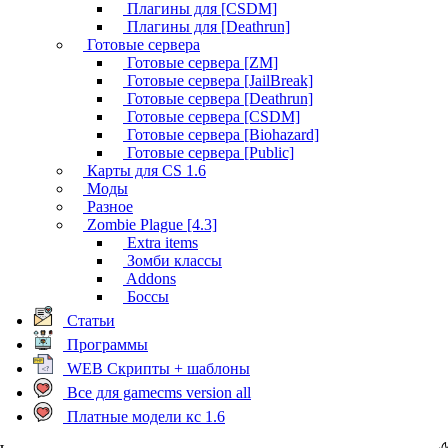
Плагины для [CSDM]
Плагины для [Deathrun]
Готовые сервера
Готовые сервера [ZM]
Готовые сервера [JailBreak]
Готовые сервера [Deathrun]
Готовые сервера [CSDM]
Готовые сервера [Biohazard]
Готовые сервера [Public]
Карты для CS 1.6
Моды
Разное
Zombie Plague [4.3]
Extra items
Зомби классы
Addons
Боссы
Статьи
Программы
WEB Скрипты + шаблоны
Все для gamecms version all
Платные модели кс 1.6