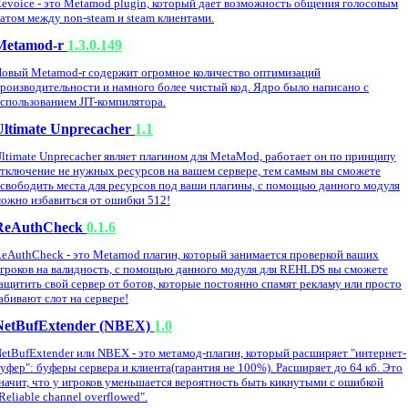
evoice - это Metamod plugin, который дает возможность общения голосовым
атом между non-steam и steam клиентами.
Metamod-r
1.3.0.149
овый Metamod-r содержит огромное количество оптимизаций
роизводительности и намного более чистый код. Ядро было написано с
спользованием JIT-компилятора.
Ultimate Unprecacher
1.1
ltimate Unprecacher являет плагином для MetaMod, работает он по принципу
тключение не нужных ресурсов на вашем сервере, тем самым вы сможете
свободить места для ресурсов под ваши плагины, с помощью данного модуля
ожно избавиться от ошибки 512!
ReAuthCheck
0.1.6
eAuthCheck - это Metamod плагин, который занимается проверкой ваших
гроков на валидность, с помощью данного модуля для REHLDS вы сможете
ащитить свой сервер от ботов, которые постоянно спамят рекламу или просто
абивают слот на сервере!
NetBufExtender (NBEX)
1.0
etBufExtender или NBEX - это метамод-плагин, который расширяет "интернет-
уфер": буферы сервера и клиента(гарантия не 100%). Расширяет до 64 кб. Это
начит, что у игроков уменьшается вероятность быть кикнутыми с ошибкой
Reliable channel overflowed".