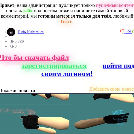
Привет
, наша адмнистрация публикует только
пушечный контен
поставь
лайк
под постом ниже и напишите самый топовый
комментарий, мы готовим материал
только для тебя
, любимый
Гость
.
0
+9
Fudo Nishimura
5 789
0
Что бы скачать файл
с нашего сайта, ва
нужно
зарегистрироваться
или
войти по
своим логином!
Добавить свою новос
Похожие новости