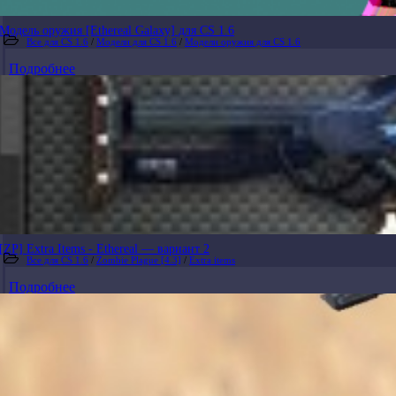
Модель оружия [Ethereal Galaxy] для CS 1.6
Все для CS 1.6
/
Модели для CS 1.6
/
Модели оружия для CS 1.6
Подробнее
[ZP] Extra Items - Ethereal — вариант 2
Все для CS 1.6
/
Zombie Plague [4.3]
/
Extra items
Подробнее