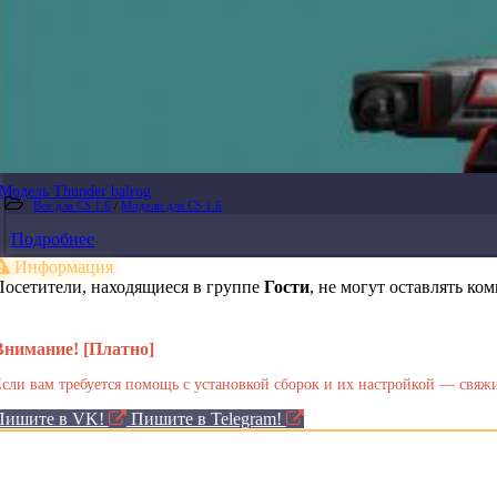
Модель Thunder balrog
Все для CS 1.6
/
Модели для CS 1.6
Подробнее
Информация
Посетители, находящиеся в группе
Гости
, не могут оставлять к
Внимание! [Платно]
сли вам требуется помощь с установкой сборок и их настройкой — свяжи
Пишите в VK!
Пишите в Telegram!