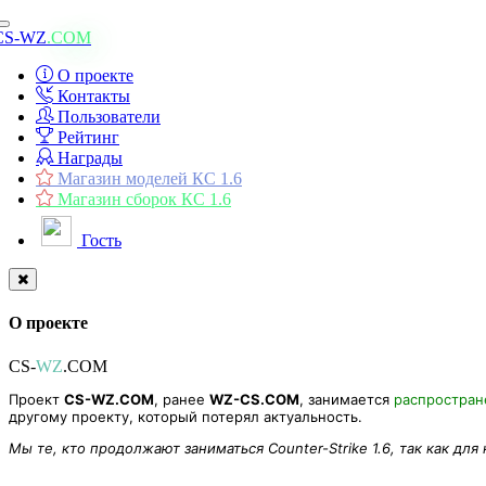
Toggle
CS-WZ
.COM
navigation
О проекте
Контакты
Пользователи
Рейтинг
Награды
Магазин моделей КС 1.6
Магазин сборок КС 1.6
Гость
О проекте
CS-
WZ
.COM
Проект
CS-WZ.COM
, ранее
WZ-CS.COM
, занимается
распростра
другому проекту, который потерял актуальность.
Мы те, кто продолжают заниматься Counter-Strike 1.6, так как для
Модель оружия Ethereal balrog