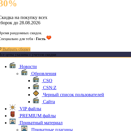
30
%
Скидка на покупку всех
сборок до 28.08.2026
Время рандомных скидок.
Специально для тебя -
Гость
Выбрать сборку
Все цены указаны с учетом скидки
Новости
Обновления
CSO
CSN:Z
Черный список пользователей
Сайта
VIP файлы
PREMIUM файлы
Приватный материал
Приватные плагины