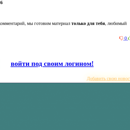
.6
комментарий, мы готовим материал
только для тебя
, любимый
0
или
войти под своим логином!
Добавить свою новос