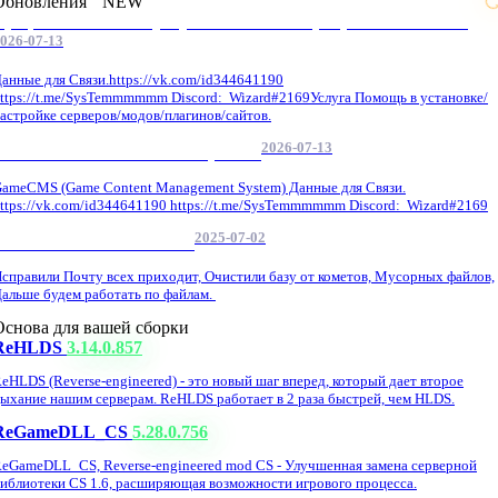
Обновления
NEW
Профессиональные услуги по CS 1.6 / серверным системам
026-07-13
анные для Связи.https://vk.com/id344641190
ttps://t.me/SysTemmmmmm Discord: Wizard#2169Услуга Помощь в установке/
астройке серверов/модов/плагинов/сайтов.
2026-07-13
GameCMS Установка Настройка
ameCMS (Game Content Management System) Данные для Связи.
ttps://vk.com/id344641190 https://t.me/SysTemmmmmm Discord: Wizard#2169
2025-07-02
Обнова Фиксы на сайте.
справили Почту всех приходит, Очистили базу от кометов, Мусорных файлов,
альше будем работать по файлам.
Основа для вашей сборки
ReHLDS
3.14.0.857
eHLDS (Reverse-engineered) - это новый шаг вперед, который дает второе
ыхание нашим серверам. ReHLDS работает в 2 раза быстрей, чем HLDS.
ReGameDLL_CS
5.28.0.756
eGameDLL_CS, Reverse-engineered mod CS - Улучшенная замена серверной
иблиотеки CS 1.6, расширяющая возможности игрового процесса.