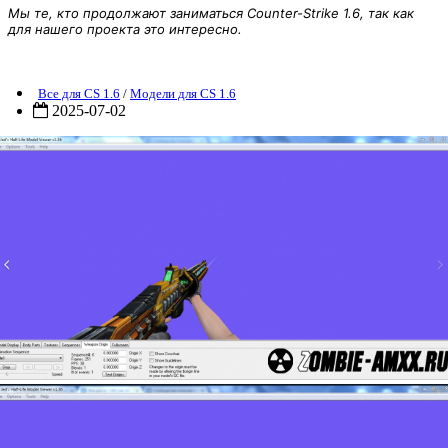
Мы те, кто продолжают заниматься Counter-Strike 1.6, так как
для нашего проекта это интересно.
одель Nitro sfsniper
Все для CS 1.6
/
Модели для CS 1.6
2025-07-02