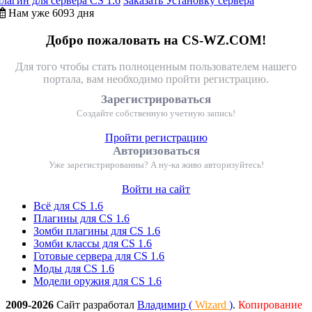
плагин для сервера CS 1.6
Заказать Установку сервера
Нам уже 6093 дня
Добро пожаловать на CS-WZ.COM!
Для того чтобы стать полноценным пользователем нашего
портала, вам необходимо пройти регистрацию.
Зарегистрироваться
Создайте собственную учетную запись!
Пройти регистрацию
Авторизоваться
Уже зарегистрированны? А ну-ка живо авторизуйтесь!
Войти на сайт
Всё для CS 1.6
Плагины для CS 1.6
Зомби плагины для CS 1.6
Зомби классы для CS 1.6
Готовые сервера для CS 1.6
Моды для CS 1.6
Модели оружия для CS 1.6
2009-2026
Сайт разработал
Владимир (
Wizard
)
.
Копирование