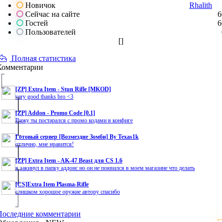
Новичок
Rhalith
Сейчас на сайте
6
Гостей
6
Пользователей
[
]
Полная статистика
Комментарии
[ZP] Extra Item - Stun Rifle [MKOD]
very good thanks bro <3
[ZP] Addon - Promo Code [0.1]
Вижу ты постарался с промо кодами в конфиге
Готовый сервер [Возмездие Зомби] By Texas1k
отлично, мне нравится!
[ZP] Extra Item - AK-47 Beast для CS 1.6
я закинул в папку аддонс но он не появился в моем магазине что делать
[CS]Extra Item Plasma-Rifle
слишком хорошое оружие автору спасибо
Последние комментарии