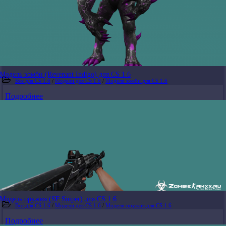
Модель зомби (Revenant Indigo) для CS 1.6
Все для CS 1.6
/
Модели для CS 1.6
/
Модели зомби для CS 1.6
Подробнее
Модель оружия (SF Sniper) для CS 1.6
Все для CS 1.6
/
Модели для CS 1.6
/
Модели оружия для CS 1.6
Подробнее