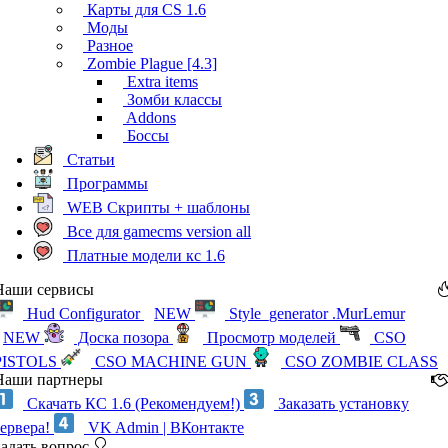
Карты для CS 1.6
Моды
Разное
Zombie Plague [4.3]
Extra items
Зомби классы
Addons
Боссы
Статьи
Программы
WEB Скрипты + шаблоны
Все для gamecms version all
Платные модели кс 1.6
Наши сервисы
Hud Configurator
NEW
Style_generator .MurLemur
NEW
Доска позора
Просмотр моделей
CSO
PISTOLS
CSO MACHINE GUN
CSO ZOMBIE CLASS
Наши партнеры
Скачать КС 1.6 (Рекомендуем!)
Заказать установку
сервера!
VK Admin | ВКонтакте
Задать вопрос