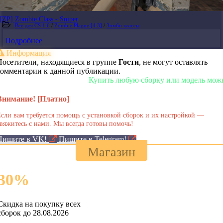
[ZP] Zombie Class - Sniper
Все для CS 1.6
/
Zombie Plague [4.3]
/
Зомби классы
Подробнее
Информация
Посетители, находящиеся в группе
Гости
, не могут оставлять
комментарии к данной публикации.
Купить любую сборку или модель можно у н
Внимание! [Платно]
сли вам требуется помощь с установкой сборок и их настройкой —
вяжитесь с нами. Мы всегда готовы помочь!
Пишите в VK!
Пишите в Telegram!
Магазин
30
%
Скидка на покупку всех
сборок до 28.08.2026