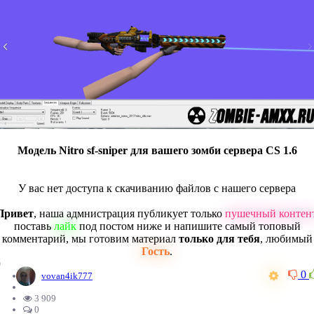
Модель Nitro sf-sniper для вашего зомби сервера CS 1.6
У вас нет доступа к скачиванию файлов с нашего сервера
Привет
, наша адмнистрация публикует только
пушечный контен
поставь
лайк
под постом ниже и напишите самый топовый
комментарий, мы готовим материал
только для тебя
, любимый
Гость
.
0
0
vovan4ik777
3 909
0