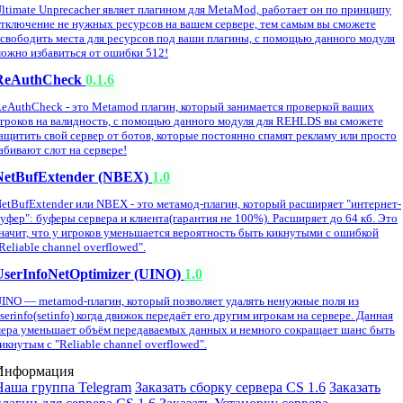
ltimate Unprecacher являет плагином для MetaMod, работает он по принципу
тключение не нужных ресурсов на вашем сервере, тем самым вы сможете
свободить места для ресурсов под ваши плагины, с помощью данного модуля
ожно избавиться от ошибки 512!
ReAuthCheck
0.1.6
eAuthCheck - это Metamod плагин, который занимается проверкой ваших
гроков на валидность, с помощью данного модуля для REHLDS вы сможете
ащитить свой сервер от ботов, которые постоянно спамят рекламу или просто
абивают слот на сервере!
NetBufExtender (NBEX)
1.0
etBufExtender или NBEX - это метамод-плагин, который расширяет "интернет-
уфер": буферы сервера и клиента(гарантия не 100%). Расширяет до 64 кб. Это
начит, что у игроков уменьшается вероятность быть кикнутыми с ошибкой
Reliable channel overflowed".
UserInfoNetOptimizer (UINO)
1.0
INO — metamod-плагин, который позволяет удалять ненужные поля из
serinfo(setinfo) когда движок передаёт его другим игрокам на сервере. Данная
ера уменьшает объём передаваемых данных и немного сокращает шанс быть
икнутым с "Reliable channel overflowed".
Информация
Наша группа Telegram
Заказать сборку сервера CS 1.6
Заказать