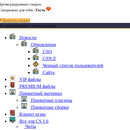
Время рандомных скидок.
Специально для тебя -
Гость
Выбрать сборку
Все цены указаны с учетом скидки
Новости
Обновления
CSO
CSN:Z
Черный список пользователей
Сайта
VIP файлы
PREMIUM файлы
Приватный материал
Приватные плагины
Приватные сборки
Клиент игры
Все для CS 1.6
Читы