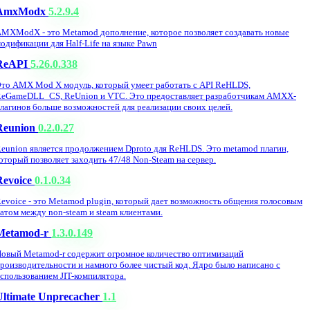
AmxModx
5.2.9.4
MXModX - это Metamod дополнение, которое позволяет создавать новые
одификации для Half-Life на языке Pawn
ReAPI
5.26.0.338
то AMX Mod X модуль, который умеет работать с API ReHLDS,
eGameDLL_CS, ReUnion и VTC. Это предоставляет разработчикам AMXX-
лагинов больше возможностей для реализации своих целей.
Reunion
0.2.0.27
eunion является продолжением Dproto для ReHLDS. Это metamod плагин,
оторый позволяет заходить 47/48 Non-Steam на сервер.
Revoice
0.1.0.34
evoice - это Metamod plugin, который дает возможность общения голосовым
атом между non-steam и steam клиентами.
Metamod-r
1.3.0.149
овый Metamod-r содержит огромное количество оптимизаций
роизводительности и намного более чистый код. Ядро было написано с
спользованием JIT-компилятора.
Ultimate Unprecacher
1.1