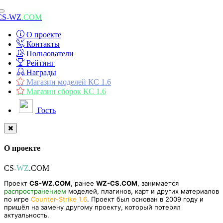
Toggle
CS-WZ
.COM
navigation
О проекте
Контакты
Пользователи
Рейтинг
Награды
Магазин моделей КС 1.6
Магазин сборок КС 1.6
Гость
О проекте
CS-
WZ
.COM
Проект
CS-WZ.COM
, ранее
WZ-CS.COM
, занимается
распространением
моделей, плагинов, карт и других материалов
по игре
Counter-Strike 1.6
. Проект был основан в 2009 году и
пришёл на замену другому проекту, который потерял
актуальность.