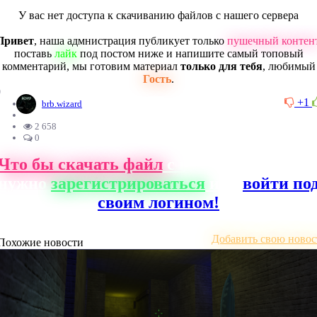
У вас нет доступа к скачиванию файлов с нашего сервера
Привет
, наша адмнистрация публикует только
пушечный контен
поставь
лайк
под постом ниже и напишите самый топовый
комментарий, мы готовим материал
только для тебя
, любимый
Гость
.
0
+1
brb.wizard
2 658
0
Что бы скачать файл
с нашего сайта, ва
нужно
зарегистрироваться
или
войти по
своим логином!
Добавить свою новос
Похожие новости