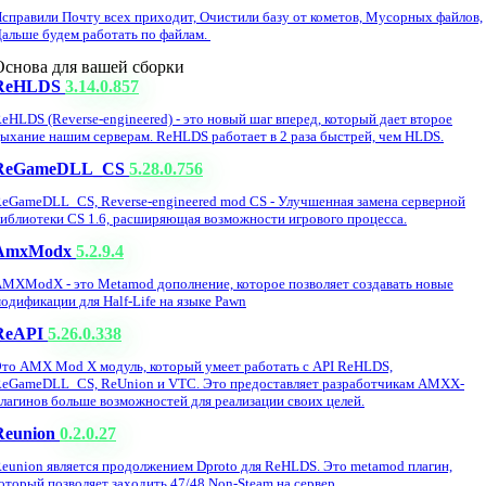
справили Почту всех приходит, Очистили базу от кометов, Мусорных файлов,
альше будем работать по файлам.
Основа для вашей сборки
ReHLDS
3.14.0.857
eHLDS (Reverse-engineered) - это новый шаг вперед, который дает второе
ыхание нашим серверам. ReHLDS работает в 2 раза быстрей, чем HLDS.
ReGameDLL_CS
5.28.0.756
eGameDLL_CS, Reverse-engineered mod CS - Улучшенная замена серверной
иблиотеки CS 1.6, расширяющая возможности игрового процесса.
AmxModx
5.2.9.4
MXModX - это Metamod дополнение, которое позволяет создавать новые
одификации для Half-Life на языке Pawn
ReAPI
5.26.0.338
то AMX Mod X модуль, который умеет работать с API ReHLDS,
eGameDLL_CS, ReUnion и VTC. Это предоставляет разработчикам AMXX-
лагинов больше возможностей для реализации своих целей.
Reunion
0.2.0.27
eunion является продолжением Dproto для ReHLDS. Это metamod плагин,
оторый позволяет заходить 47/48 Non-Steam на сервер.