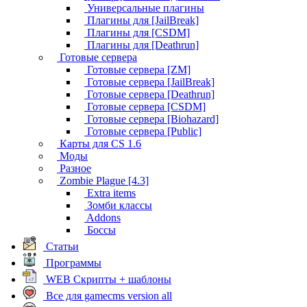
Универсальные плагины
Плагины для [JailBreak]
Плагины для [CSDM]
Плагины для [Deathrun]
Готовые сервера
Готовые сервера [ZM]
Готовые сервера [JailBreak]
Готовые сервера [Deathrun]
Готовые сервера [CSDM]
Готовые сервера [Biohazard]
Готовые сервера [Public]
Карты для CS 1.6
Моды
Разное
Zombie Plague [4.3]
Extra items
Зомби классы
Addons
Боссы
Статьи
Программы
WEB Скрипты + шаблоны
Все для gamecms version all