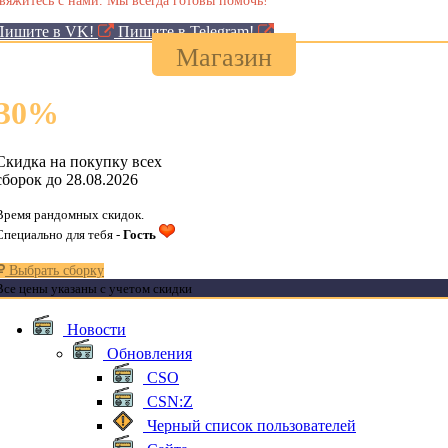
Пишите в VK!
Пишите в Telegram!
Магазин
30
%
Скидка на покупку всех
сборок до 28.08.2026
Время рандомных скидок.
Специально для тебя -
Гость
Выбрать сборку
Все цены указаны с учетом скидки
Новости
Обновления
CSO
CSN:Z
Черный список пользователей