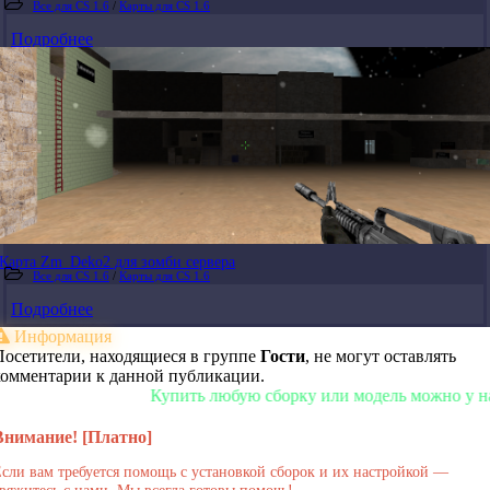
Все для CS 1.6
/
Карты для CS 1.6
Подробнее
Карта Zm_Deko2 для зомби сервера
Все для CS 1.6
/
Карты для CS 1.6
Подробнее
Информация
Посетители, находящиеся в группе
Гости
, не могут оставлять
комментарии к данной публикации.
Купить любую сборку или модель можно у нас в ма
Внимание! [Платно]
сли вам требуется помощь с установкой сборок и их настройкой —
вяжитесь с нами. Мы всегда готовы помочь!