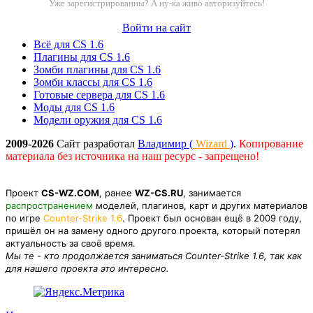
Уже зарегистрированны? А ну-ка живо авторизуйтесь!
Войти на сайт
Всё для CS 1.6
Плагины для CS 1.6
Зомби плагины для CS 1.6
Зомби классы для CS 1.6
Готовые сервера для CS 1.6
Моды для CS 1.6
Модели оружия для CS 1.6
2009-2026
Сайт разработал
Владимир (
Wizard
)
.
Копирование
материала без источника на наш ресурс - запрещено!
Проект
CS-WZ.COM
, ранее
WZ-CS.RU
, занимается
распространением
моделей, плагинов, карт и других материалов
по игре
Counter-Strike 1.6
. Проект был основан ещё в 2009 году,
пришёл он на замену одного другого проекта, который потерял
актуальность за своё время.
Мы те - кто продолжается заниматься Counter-Strike 1.6, так как
для нашего проекта это интересно.