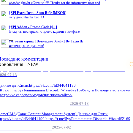
adaadadghavbt «Great stuff! Thanks for the informative post and
[ZP] Extra Item - Stun Rifle [MKOD]
very good thanks bro <3
[ZP] Addon - Promo Code [0.1]
Вижу ты постарался с промо кодами в конфиге
Готовый сервер [Возмездие Зомби] By Texas1k
отлично, мне нравится!
Последние комментарии
Обновления
NEW
Профессиональные услуги по CS 1.6 / серверным системам
026-07-13
анные для Связи.https://vk.com/id344641190
ttps://t.me/SysTemmmmmm Discord: Wizard#2169Услуга Помощь в установке/
астройке серверов/модов/плагинов/сайтов.
2026-07-13
GameCMS Установка Настройка
ameCMS (Game Content Management System) Данные для Связи.
ttps://vk.com/id344641190 https://t.me/SysTemmmmmm Discord: Wizard#2169
2025-07-02
Обнова Фиксы на сайте.