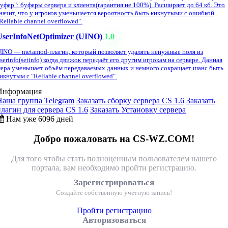
уфер": буферы сервера и клиента(гарантия не 100%). Расширяет до 64 кб. Это
начит, что у игроков уменьшается вероятность быть кикнутыми с ошибкой
Reliable channel overflowed".
UserInfoNetOptimizer (UINO)
1.0
INO — metamod-плагин, который позволяет удалять ненужные поля из
serinfo(setinfo) когда движок передаёт его другим игрокам на сервере. Данная
ера уменьшает объём передаваемых данных и немного сокращает шанс быть
икнутым с "Reliable channel overflowed".
Информация
Наша группа Telegram
Заказать сборку сервера CS 1.6
Заказать
плагин для сервера CS 1.6
Заказать Установку сервера
Нам уже 6096 дней
Добро пожаловать на CS-WZ.COM!
Для того чтобы стать полноценным пользователем нашего
портала, вам необходимо пройти регистрацию.
Зарегистрироваться
Создайте собственную учетную запись!
Пройти регистрацию
Авторизоваться