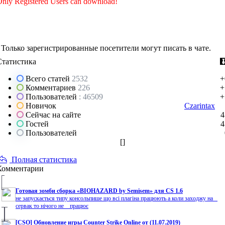
nly Registered Users can download!
Только зарегистрированные посетители могут писать в чате.
Статистика
Всего статей
2532
+
Комментариев
226
+
Пользователей
: 46509
+
Новичок
Czarintax
Сейчас на сайте
4
Гостей
4
Пользователей
[
]
Полная статистика
Комментарии
Готовая зомби сборка «BIOHAZARD by Semisem» для CS 1.6
не запускається типу консольпише що всі плагіна працюють а коли заходжу на
сервак то нічого не працює
[CSO] Обновление игры Counter Strike Online от (11.07.2019)