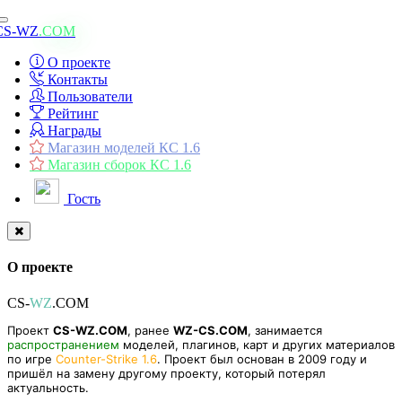
Toggle
CS-WZ
.COM
navigation
О проекте
Контакты
Пользователи
Рейтинг
Награды
Магазин моделей КС 1.6
Магазин сборок КС 1.6
Гость
О проекте
CS-
WZ
.COM
Проект
CS-WZ.COM
, ранее
WZ-CS.COM
, занимается
распространением
моделей, плагинов, карт и других материалов
по игре
Counter-Strike 1.6
. Проект был основан в 2009 году и
пришёл на замену другому проекту, который потерял
актуальность.