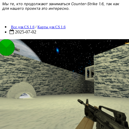
Мы те, кто продолжают заниматься Counter-Strike 1.6, так как
для нашего проекта это интересно.
Карта zm_ice_attack
Все для CS 1.6
/
Карты для CS 1.6
2025-07-02