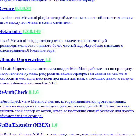
Revoice
0.1.0.34
evoice - это Metamod plugin, который дает возможность общения голосовым
атом между non-steam и steam клиентами.
Metamod-r
1.3.0.149
овый Metamod-r содержит огромное количество оптимизаций
роизводительности и намного более чистый код. Ядро было написано с
спользованием JIT-компилятора.
Ultimate Unprecacher
1.1
ltimate Unprecacher являет плагином для MetaMod, работает он по принципу
тключение не нужных ресурсов на вашем сервере, тем самым вы сможете
свободить места для ресурсов под ваши плагины, с помощью данного модуля
ожно избавиться от ошибки 512!
ReAuthCheck
0.1.6
eAuthCheck - это Metamod плагин, который занимается проверкой ваших
гроков на валидность, с помощью данного модуля для REHLDS вы сможете
ащитить свой сервер от ботов, которые постоянно спамят рекламу или просто
абивают слот на сервере!
NetBufExtender (NBEX)
1.0
etBufExtender или NBEX - это метамод-плагин, который расширяет "интернет-