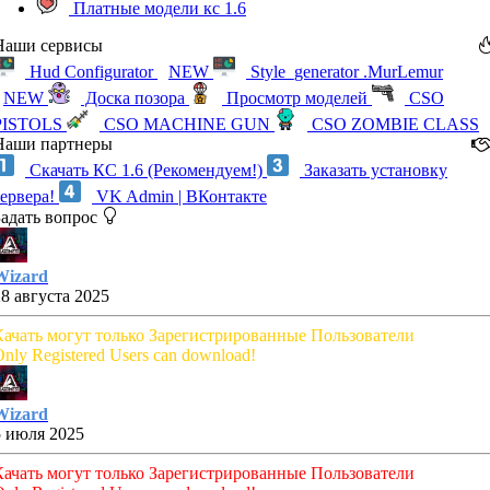
Платные модели кс 1.6
Наши сервисы
Hud Configurator
NEW
Style_generator .MurLemur
NEW
Доска позора
Просмотр моделей
CSO
PISTOLS
CSO MACHINE GUN
CSO ZOMBIE CLASS
Наши партнеры
Скачать КС 1.6 (Рекомендуем!)
Заказать установку
сервера!
VK Admin | ВКонтакте
Задать вопрос
Wizard
28 августа 2025
Качать могут только Зарегистрированные Пользователи
nly Registered Users can download!
Wizard
5 июля 2025
Качать могут только Зарегистрированные Пользователи