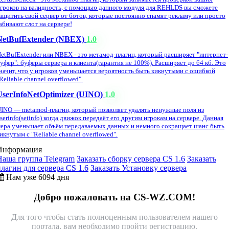
гроков на валидность, с помощью данного модуля для REHLDS вы сможете
ащитить свой сервер от ботов, которые постоянно спамят рекламу или просто
абивают слот на сервере!
NetBufExtender (NBEX)
1.0
etBufExtender или NBEX - это метамод-плагин, который расширяет "интернет-
уфер": буферы сервера и клиента(гарантия не 100%). Расширяет до 64 кб. Это
начит, что у игроков уменьшается вероятность быть кикнутыми с ошибкой
Reliable channel overflowed".
UserInfoNetOptimizer (UINO)
1.0
INO — metamod-плагин, который позволяет удалять ненужные поля из
serinfo(setinfo) когда движок передаёт его другим игрокам на сервере. Данная
ера уменьшает объём передаваемых данных и немного сокращает шанс быть
икнутым с "Reliable channel overflowed".
Информация
Наша группа Telegram
Заказать сборку сервера CS 1.6
Заказать
плагин для сервера CS 1.6
Заказать Установку сервера
Нам уже 6094 дня
Добро пожаловать на CS-WZ.COM!
Для того чтобы стать полноценным пользователем нашего
портала, вам необходимо пройти регистрацию.