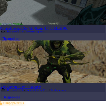
Готовый сервер Zombie Plague 4.3 By Mazik102
Все для CS 1.6
/
Готовые сервера
Подробнее
[ZP] Zombie Class - Скалолаз
Все для CS 1.6
/
Zombie Plague [4.3]
/
Зомби классы
Подробнее
Информация