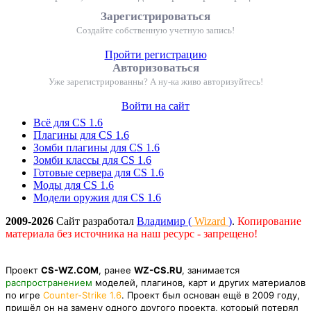
Зарегистрироваться
Создайте собственную учетную запись!
Пройти регистрацию
Авторизоваться
Уже зарегистрированны? А ну-ка живо авторизуйтесь!
Войти на сайт
Всё для CS 1.6
Плагины для CS 1.6
Зомби плагины для CS 1.6
Зомби классы для CS 1.6
Готовые сервера для CS 1.6
Моды для CS 1.6
Модели оружия для CS 1.6
2009-2026
Сайт разработал
Владимир (
Wizard
)
.
Копирование
материала без источника на наш ресурс - запрещено!
Проект
CS-WZ.COM
, ранее
WZ-CS.RU
, занимается
распространением
моделей, плагинов, карт и других материалов
по игре
Counter-Strike 1.6
. Проект был основан ещё в 2009 году,
пришёл он на замену одного другого проекта, который потерял