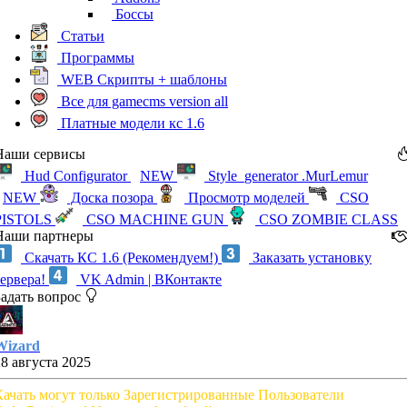
Боссы
Статьи
Программы
WEB Скрипты + шаблоны
Все для gamecms version all
Платные модели кс 1.6
Наши сервисы
Hud Configurator
NEW
Style_generator .MurLemur
NEW
Доска позора
Просмотр моделей
CSO
PISTOLS
CSO MACHINE GUN
CSO ZOMBIE CLASS
Наши партнеры
Скачать КС 1.6 (Рекомендуем!)
Заказать установку
сервера!
VK Admin | ВКонтакте
Задать вопрос
Wizard
28 августа 2025
Качать могут только Зарегистрированные Пользователи