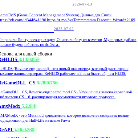
2026-07-13
GameCMS Установка Настройка
ameCMS (Game Content Management System) Данные для Связи.
ttps://vk.com/id344641190 https://t.me/SysTemmmmmm Discord: Wizard#2169
2025-07-02
Обнова Фиксы на сайте.
справили Почту всех приходит, Очистили базу от кометов, Мусорных файлов,
альше будем работать по файлам.
Основа для вашей сборки
ReHLDS
3.14.0.857
eHLDS (Reverse-engineered) - это новый шаг вперед, который дает второе
ыхание нашим серверам. ReHLDS работает в 2 раза быстрей, чем HLDS.
ReGameDLL_CS
5.28.0.756
eGameDLL_CS, Reverse-engineered mod CS - Улучшенная замена серверной
иблиотеки CS 1.6, расширяющая возможности игрового процесса.
AmxModx
5.2.9.4
MXModX - это Metamod дополнение, которое позволяет создавать новые
одификации для Half-Life на языке Pawn
ReAPI
5.26.0.338