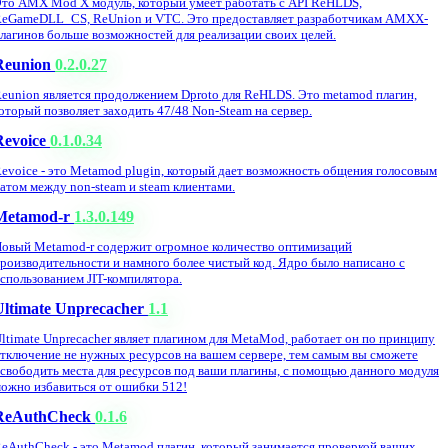
то AMX Mod X модуль, который умеет работать с API ReHLDS,
eGameDLL_CS, ReUnion и VTC. Это предоставляет разработчикам AMXX-
лагинов больше возможностей для реализации своих целей.
Reunion
0.2.0.27
eunion является продолжением Dproto для ReHLDS. Это metamod плагин,
оторый позволяет заходить 47/48 Non-Steam на сервер.
Revoice
0.1.0.34
evoice - это Metamod plugin, который дает возможность общения голосовым
атом между non-steam и steam клиентами.
Metamod-r
1.3.0.149
овый Metamod-r содержит огромное количество оптимизаций
роизводительности и намного более чистый код. Ядро было написано с
спользованием JIT-компилятора.
Ultimate Unprecacher
1.1
ltimate Unprecacher являет плагином для MetaMod, работает он по принципу
тключение не нужных ресурсов на вашем сервере, тем самым вы сможете
свободить места для ресурсов под ваши плагины, с помощью данного модуля
ожно избавиться от ошибки 512!
ReAuthCheck
0.1.6
eAuthCheck - это Metamod плагин, который занимается проверкой ваших