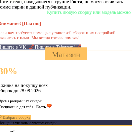
Посетители, находящиеся в группе
Гости
, не могут оставлять
комментарии к данной публикации.
Купить любую сборку или модель можно у нас в 
Внимание! [Платно]
сли вам требуется помощь с установкой сборок и их настройкой —
вяжитесь с нами. Мы всегда готовы помочь!
Пишите в VK!
Пишите в Telegram!
Магазин
30
%
Скидка на покупку всех
сборок до 28.08.2026
Время рандомных скидок.
Специально для тебя -
Гость
Выбрать сборку
Все цены указаны с учетом скидки