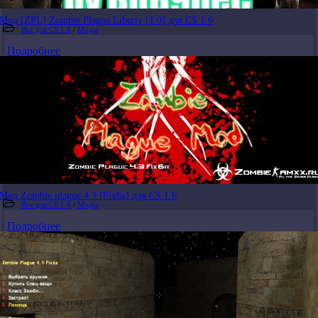
Мод [ZPL] Zombie Plague Liberty [1.0] для CS 1.6
Все для CS 1.6
/
Моды
Подробнее
Мод Zombie plague 4.3 [Fix6a] для CS 1.6
Все для CS 1.6
/
Моды
Подробнее