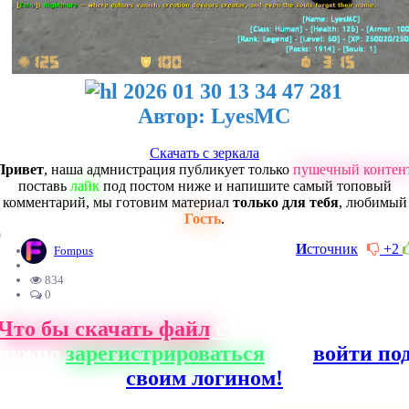
Автор: LyesMC
Скачать с зеркала
Привет
, наша адмнистрация публикует только
пушечный контен
поставь
лайк
под постом ниже и напишите самый топовый
комментарий, мы готовим материал
только для тебя
, любимый
Гость
.
0
И
сточник
+2
Fompus
834
0
Что бы скачать файл
с нашего сайта, ва
нужно
зарегистрироваться
или
войти по
своим логином!