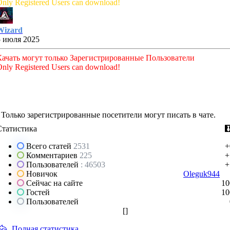
nly Registered Users can download!
Wizard
5 июля 2025
Качать могут только Зарегистрированные Пользователи
nly Registered Users can download!
Только зарегистрированные посетители могут писать в чате.
Статистика
Всего статей
2531
+
Комментариев
225
+
Пользователей
: 46503
+
Новичок
Oleguk944
Сейчас на сайте
10
Гостей
10
Пользователей
[
]
Полная статистика