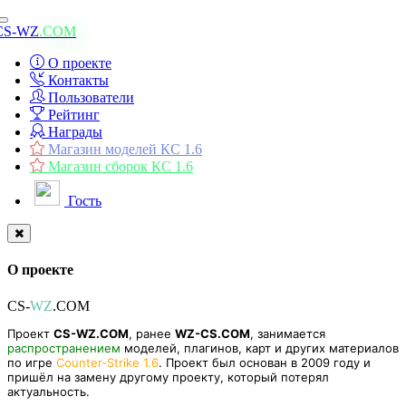
Toggle
CS-WZ
.COM
navigation
О проекте
Контакты
Пользователи
Рейтинг
Награды
Магазин моделей КС 1.6
Магазин сборок КС 1.6
Гость
О проекте
CS-
WZ
.COM
Проект
CS-WZ.COM
, ранее
WZ-CS.COM
, занимается
распространением
моделей, плагинов, карт и других материалов
по игре
Counter-Strike 1.6
. Проект был основан в 2009 году и
пришёл на замену другому проекту, который потерял
актуальность.