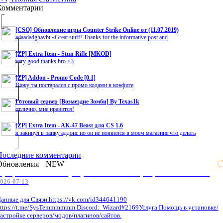
Комментарии
[CSO] Обновление игры Counter Strike Online от (11.07.2019)
adaadadghavbt «Great stuff! Thanks for the informative post and
[ZP] Extra Item - Stun Rifle [MKOD]
very good thanks bro <3
[ZP] Addon - Promo Code [0.1]
Вижу ты постарался с промо кодами в конфиге
Готовый сервер [Возмездие Зомби] By Texas1k
отлично, мне нравится!
[ZP] Extra Item - AK-47 Beast для CS 1.6
я закинул в папку аддонс но он не появился в моем магазине что делать
Последние комментарии
Обновления
NEW
Профессиональные услуги по CS 1.6 / серверным системам
026-07-13
анные для Связи.https://vk.com/id344641190
ttps://t.me/SysTemmmmmm Discord: Wizard#2169Услуга Помощь в установке/
астройке серверов/модов/плагинов/сайтов.