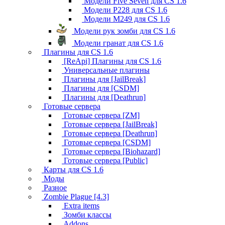
Модели Five Seven для CS 1.6
Модели P228 для CS 1.6
Модели M249 для CS 1.6
Модели рук зомби для CS 1.6
Модели гранат для CS 1.6
Плагины для CS 1.6
[ReApi] Плагины для CS 1.6
Универсальные плагины
Плагины для [JailBreak]
Плагины для [CSDM]
Плагины для [Deathrun]
Готовые сервера
Готовые сервера [ZM]
Готовые сервера [JailBreak]
Готовые сервера [Deathrun]
Готовые сервера [CSDM]
Готовые сервера [Biohazard]
Готовые сервера [Public]
Карты для CS 1.6
Моды
Разное
Zombie Plague [4.3]
Extra items
Зомби классы
Addons